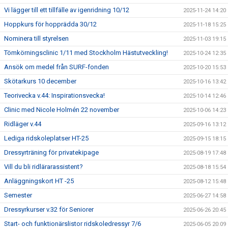
Vi lägger till ett tillfälle av igenridning 10/12
2025-11-24 14:20
Hoppkurs för hopprädda 30/12
2025-11-18 15:25
Nominera till styrelsen
2025-11-03 19:15
Tömkörningsclinic 1/11 med Stockholm Hästutveckling!
2025-10-24 12:35
Ansök om medel från SURF-fonden
2025-10-20 15:53
Skötarkurs 10 december
2025-10-16 13:42
Teorivecka v.44: Inspirationsvecka!
2025-10-14 12:46
Clinic med Nicole Holmén 22 november
2025-10-06 14:23
Ridläger v.44
2025-09-16 13:12
Lediga ridskoleplatser HT-25
2025-09-15 18:15
Dressyrträning för privatekipage
2025-08-19 17:48
Vill du bli ridlärarassistent?
2025-08-18 15:54
Anläggningskort HT -25
2025-08-12 15:48
Semester
2025-06-27 14:58
Dressyrkurser v.32 för Seniorer
2025-06-26 20:45
Start- och funktionärslistor ridskoledressyr 7/6
2025-06-05 20:09