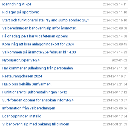
Igenridning VT-24
2024-01-29 14:11
Ridläger på sportlovet
2024-01-29 11:10
Start och funktionärslista Pay and Jump söndag 28/1
2024-01-26 16:10
Valberedningen behöver hjälp inför årsmötet!
2024-01-23 08:08
På onsdag 24/1 har vi cafeterian öppen!
2024-01-22 14:38
Kom ihåg att lösa anläggningskort för 2024
2024-01-22 08:45
Välkommen på årsmöte 25e februari kl 14.00
2024-01-17 14:23
Nybörjargrupper VT-24
2024-01-02
Här kommer en julhälsning från personalen
2023-12-19 11:00
Restaurangchasen 2024
2023-12-14 19:51
Hjälp oss behålla Surfvärmen!
2023-12-12 21:34
Funktionärer till julföreställningen 16/12
2023-12-04 17:12
Surf-fonden öppnar för ansökan inför vt-24
2023-11-29 13:57
Information från valberedningen
2023-11-27 09:06
Löshoppningen inställd
2023-11-04 17:54
Vi behöver hjälp med bakning till clinicen
2023-10-31 21:03