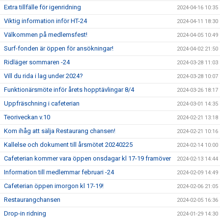
Extra tillfälle för igenridning
2024-04-16 10:35
Viktig information inför HT-24
2024-04-11 18:30
Välkommen på medlemsfest!
2024-04-05 10:49
Surf-fonden är öppen för ansökningar!
2024-04-02 21:50
Ridläger sommaren -24
2024-03-28 11:03
Vill du rida i lag under 2024?
2024-03-28 10:07
Funktionärsmöte inför årets hopptävlingar 8/4
2024-03-26 18:17
Uppfräschning i cafeterian
2024-03-01 14:35
Teoriveckan v.10
2024-02-21 13:18
Kom ihåg att sälja Restaurang chansen!
2024-02-21 10:16
Kallelse och dokument till årsmötet 20240225
2024-02-14 10:00
Cafeterian kommer vara öppen onsdagar kl 17-19 framöver
2024-02-13 14:44
Information till medlemmar februari -24
2024-02-09 14:49
Cafeterian öppen imorgon kl 17-19!
2024-02-06 21:05
Restaurangchansen
2024-02-05 16:36
Drop-in ridning
2024-01-29 14:30