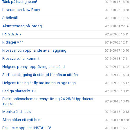
Tänk på hastigheten!
2019-10-18 13:26
Leverans av New Body
2019-10-08 13:38
Städkväll
2019-10-08 11:35
Aktivitetsdag på lördag!
2019-10-01 22:36
Föl 2020?!?
2019-09-30 15:11
Ridläger v.44
2019-09-25 12:41
Provsvar och öppnande av anläggning
2019-09-17 10:40
Provsvaret har kommit
2019-09-13 17:41
Helgens ponnyhopptävling är inställd
2019-09-12 16:02
Surf´s anläggning är stängd för hästar utifrån
2019-09-12 15:04
Helgens träning är flyttad inomhus pga regn
2019-09-06 15:17
Lediga platser ht 19
2019-09-03 13:12
Funktionärsschema dressyrtävling 24-25/8 Uppdaterat
2019-08-18 13:43
190823
Monika är till salu
2019-08-16 10:13
Allan söker ett nytt hem
2019-08-16 09:58
Bakluckeloppisen INSTÄLLD!
2019-08-13 16:21