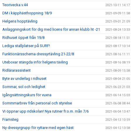
Teorivecka v.44
2021-10-11 14:17
DM i käpphästhoppning 18/9
2021-09-09 11:58
Helgens hopptävling
2021-09-01 21:09
Anläggningskort för dig med licens för annan klubb ht -21
2021-08-24 13:33
Ridhuset öppet från 19/8
2021-08-18 11:51
Lediga stallplatser på SURF!
2021-08-17 10:14
Funktionärsschema dressyrtävling 21-22/8
2021-08-16 11:11
Uteboxar stängda inför helgens tävling
2021-08-16 08:19
Ridlärarassistent
2021-08-09 15:58
Byte av underlag i ridhuset
2021-08-04 21:05
Sommar, sol och ledighet
2021-06-23 21:03
Igångsättningskurs för vuxna
2021-06-14 15:03
Sommmarbrev från personal och styrelse
2021-06-08 08:44
Vi öppnar upp ridskolan! Nya rutiner fr.o.m. mån 7/6
2021-06-04 13:47
Framsteg
2021-04-13 10:59
Ny dressyrgrupp för ryttare med egen häst
2021-04-12 13:58