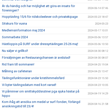
Är du händig och har möjlighet att göra en insats för
2024-06-14 07:46
föreningen?
Hopptävling 15/6 för ridskoleelever och privatekipage
2024-05-23 18:47
Sitskurs för vuxna
2024-05-23
Medlemsinformation maj 2024
2024-05-17 10:01
Sommarbete 2024
2024-05-06 13:57
Hästloppis på SURF under dressyrtävlingen 25-26 maj!
2024-05-06 10:50
Nu säljer vi grillkol!
2024-04-30 08:12
Försäljningen av Restaurangchansen är avslutad!
2024-04-30 08:07
Rid fram till sommaren!
2024-04-25 19:04
Målning av cafeterian
2024-04-25 13:47
Tävlingsfunktionärer under kristihimmelsfärd
2024-04-23 15:50
Vi byter tävlingsdatum med kort varsel!
2024-04-23 10:05
Vi påminner om smittskyddsrutiner pga sjuka hästar på
2024-04-19 14:29
hippo
Kom ihåg att ansöka om medel ur surf-fonden, förlängd
2024-04-16 21:58
ansökningstid till 23/4!