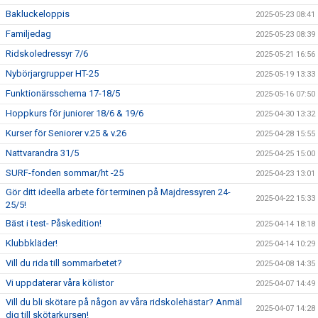
Bakluckeloppis
2025-05-23 08:41
Familjedag
2025-05-23 08:39
Ridskoledressyr 7/6
2025-05-21 16:56
Nybörjargrupper HT-25
2025-05-19 13:33
Funktionärsschema 17-18/5
2025-05-16 07:50
Hoppkurs för juniorer 18/6 & 19/6
2025-04-30 13:32
Kurser för Seniorer v.25 & v.26
2025-04-28 15:55
Nattvarandra 31/5
2025-04-25 15:00
SURF-fonden sommar/ht -25
2025-04-23 13:01
Gör ditt ideella arbete för terminen på Majdressyren 24-
2025-04-22 15:33
25/5!
Bäst i test- Påskedition!
2025-04-14 18:18
Klubbkläder!
2025-04-14 10:29
Vill du rida till sommarbetet?
2025-04-08 14:35
Vi uppdaterar våra kölistor
2025-04-07 14:49
Vill du bli skötare på någon av våra ridskolehästar? Anmäl
2025-04-07 14:28
dig till skötarkursen!