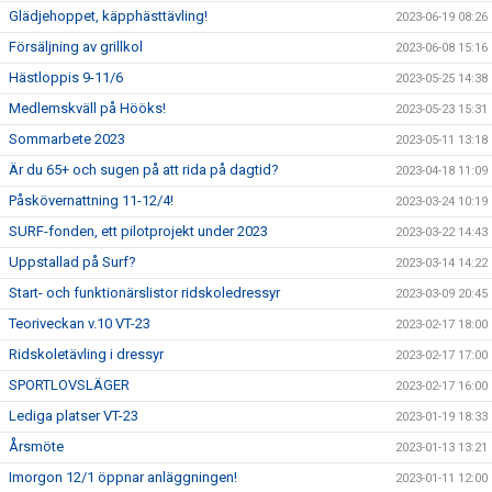
Glädjehoppet, käpphästtävling!
2023-06-19 08:26
Försäljning av grillkol
2023-06-08 15:16
Hästloppis 9-11/6
2023-05-25 14:38
Medlemskväll på Hööks!
2023-05-23 15:31
Sommarbete 2023
2023-05-11 13:18
Är du 65+ och sugen på att rida på dagtid?
2023-04-18 11:09
Påskövernattning 11-12/4!
2023-03-24 10:19
SURF-fonden, ett pilotprojekt under 2023
2023-03-22 14:43
Uppstallad på Surf?
2023-03-14 14:22
Start- och funktionärslistor ridskoledressyr
2023-03-09 20:45
Teoriveckan v.10 VT-23
2023-02-17 18:00
Ridskoletävling i dressyr
2023-02-17 17:00
SPORTLOVSLÄGER
2023-02-17 16:00
Lediga platser VT-23
2023-01-19 18:33
Årsmöte
2023-01-13 13:21
Imorgon 12/1 öppnar anläggningen!
2023-01-11 12:00