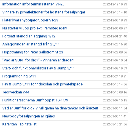
Information inför terminsstarten VT-23
2022-12-19 19:23
Vinnare av privatlektioner för höstens försäljningar
2022-12-13 14:10
Plater kvar i nybörjargrupper VT-23
2022-12-08 18:23
Nu startar vi upp projekt Framsteg igen!
2022-12-06 09:27
Fortsatt stängd anläggning 1/12
2022-12-01 21:40
Anläggningen är stängd från 25/11
2022-11-28 16:20
Hoppträning för Peter Sällström vt 23
2022-11-22 08:56
”Vad är SURF för dig?” - Vinnaren är dragen!
2022-11-07 10:54
Start- och funktionärslistor Pay & Jump 3/11
2022-11-02 19:59
Programridning 6/11
2022-10-24 18:21
Pay & Jump 3/11 för ridskolan och privatekipage
2022-10-13 14:56
Teoriveckan v.44
2022-10-13 08:16
Funktionärsschema Surfhoppet 10-11/9
2022-09-07 15:15
Vad är Surf för dig? Vi vill gärna ha dina tankar och åsikter!
2022-09-06 11:34
Newbodyförsäljningen är igång!
2022-09-05 11:41
Karantän i spiltstallet
2022-08-13 21:36