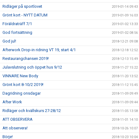
Ridläger på sportlovet
2019-01-14 09:43
Grönt kort - NYTT DATUM
2019-01-09 16:03
Föräldraträff 7/1
2019-01-02 13:33
God fortsättning
2019-01-02 08:56
God jul!
2018-12-21 09:08
Afterwork Drop-in ridning VT 19, start 4/1
2018-12-18 12:52
Restaurangchansen 2019!
2018-12-13 15:49
Julavslutning och öppet hus 9/12
2018-11-27 15:22
VINNARE New Body
2018-11-20 13:52
Grönt kort 8-10/2 2019!
2018-11-12 15:45
Dagridning onsdagar
2018-11-09 09:49
After Work
2018-11-09 09:44
Ridläger och kvällskurs 27-28/12
2018-11-05 13:58
ATT OBSERVERA
2018-11-01 14:10
Att observera!
2018-10-26 10:07
Börje!
2018-10-23 10:04