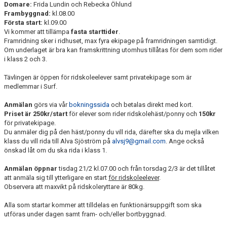
Domare:
Frida Lundin och Rebecka Öhlund
Frambyggnad:
kl.08.00
Första start:
kl.09.00
Vi kommer att tillämpa
fasta starttider
.
Framridning sker i ridhuset, max fyra ekipage på framridningen samtidigt.
Om underlaget är bra kan framskrittning utomhus tillåtas för dem som rider
i klass 2 och 3.
Tävlingen är öppen för ridskoleelever samt privatekipage som är
medlemmar i Surf.
Anmälan
görs via vår
bokningssida
och betalas direkt med kort.
Priset
är 250kr/start
för elever som rider ridskolehäst/ponny och
150kr
för privatekipage.
Du anmäler dig på den häst/ponny du vill rida, därefter ska du mejla vilken
klass du vill rida till Alva Sjöström på
alvsj9@gmail.com
. Ange också
önskad låt om du ska rida i klass 1.
Anmälan öppnar
tisdag 21/2 kl.07.00 och från torsdag 2/3 är det tillåtet
att anmäla sig till ytterligare en start
för ridskoleelever
.
Observera att maxvikt på ridskoleryttare är 80kg.
Alla som startar kommer att tilldelas en funktionärsuppgift som ska
utföras under dagen samt fram- och/eller bortbyggnad.