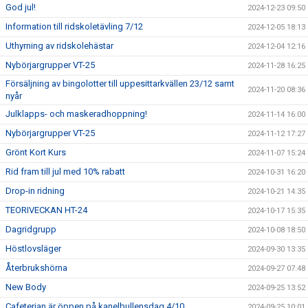
God jul!
2024-12-23 09:50
Information till ridskoletävling 7/12
2024-12-05 18:13
Uthyrning av ridskolehästar
2024-12-04 12:16
Nybörjargrupper VT-25
2024-11-28 16:25
Försäljning av bingolotter till uppesittarkvällen 23/12 samt
2024-11-20 08:36
nyår
Julklapps- och maskeradhoppning!
2024-11-14 16:00
Nybörjargrupper VT-25
2024-11-12 17:27
Grönt Kort Kurs
2024-11-07 15:24
Rid fram till jul med 10% rabatt
2024-10-31 16:20
Drop-in ridning
2024-10-21 14:35
TEORIVECKAN HT-24
2024-10-17 15:35
Dagridgrupp
2024-10-08 18:50
Höstlovsläger
2024-09-30 13:35
Återbrukshörna
2024-09-27 07:48
New Body
2024-09-25 13:52
Cafeterian är öppen på kanelbullensdag 4/10
2024-09-25 10:01