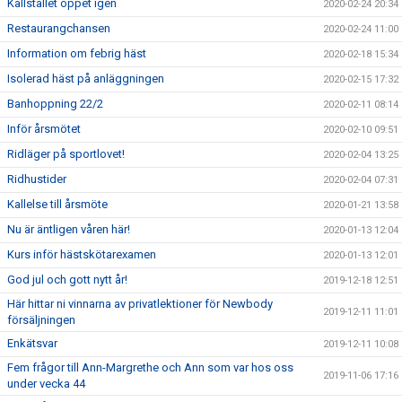
Kallstallet öppet igen
2020-02-24 20:34
Restaurangchansen
2020-02-24 11:00
Information om febrig häst
2020-02-18 15:34
Isolerad häst på anläggningen
2020-02-15 17:32
Banhoppning 22/2
2020-02-11 08:14
Inför årsmötet
2020-02-10 09:51
Ridläger på sportlovet!
2020-02-04 13:25
Ridhustider
2020-02-04 07:31
Kallelse till årsmöte
2020-01-21 13:58
Nu är äntligen våren här!
2020-01-13 12:04
Kurs inför hästskötarexamen
2020-01-13 12:01
God jul och gott nytt år!
2019-12-18 12:51
Här hittar ni vinnarna av privatlektioner för Newbody
2019-12-11 11:01
försäljningen
Enkätsvar
2019-12-11 10:08
Fem frågor till Ann-Margrethe och Ann som var hos oss
2019-11-06 17:16
under vecka 44