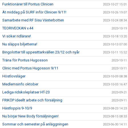
Funktionärer till Pontus Clinicen
2023-10-27 15:01
Ät middag på SURF inför Clinicen 9/11!
2023-10-26 19:07
Samarbete med RF Sisu Västerbotten
2023-10-24 08:34
TEORIVECKAN v.44
2023-10-19
Vi söker ridlärare!
2023-10-18 13:20
Nu släpps biljetterna!
2023-10-13 07:00
Bingolotter till uppesittarkvällen 23/12 och nyår
2023-10-11 15:52
Träna för Pontus Hugosson
2023-10-11
Clinic med Pontus Hugosson 9/11
2023-10-11
Höstlovsläger
2023-10-09 08:38
Medlemsinfo oktober
2023-10-03 16:47
Lediga ridskoleplatser HT-23
2023-09-21
FRIKÖP ideellt arbete och försäljning
2023-09-11
Hästloppis 9-10/9
2023-08-23 14:23
Nu börjar New Body försäljningen!
2023-08-15 08:33
Sommar och semester på anläggningen
2023-06-30 14:11