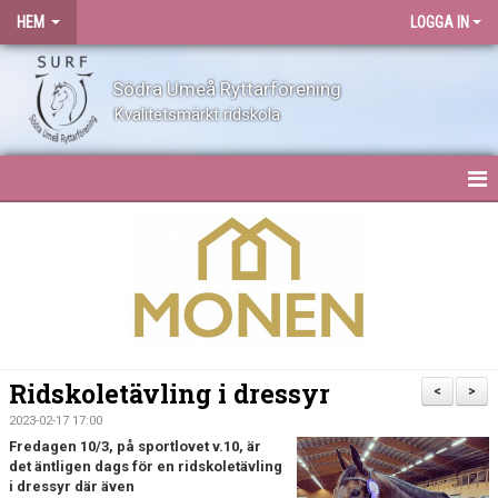
HEM
LOGGA IN
Södra Umeå Ryttarförening
Kvalitetsmärkt ridskola
HEM
NYHETER
OM SURF
KONTAKT
Ridskoletävling i dressyr
<
>
ANLÄGGNING
2023-02-17 17:00
Fredagen 10/3, på sportlovet v.10, är
det äntligen dags för en ridskoletävling
BLI MEDLEM
i dressyr där även