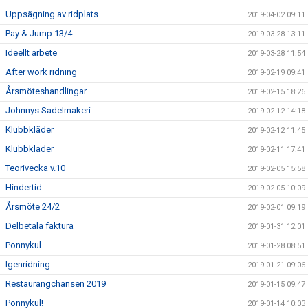
Uppsägning av ridplats
2019-04-02 09:11
Pay & Jump 13/4
2019-03-28 13:11
Ideellt arbete
2019-03-28 11:54
After work ridning
2019-02-19 09:41
Årsmöteshandlingar
2019-02-15 18:26
Johnnys Sadelmakeri
2019-02-12 14:18
Klubbkläder
2019-02-12 11:45
Klubbkläder
2019-02-11 17:41
Teorivecka v.10
2019-02-05 15:58
Hindertid
2019-02-05 10:09
Årsmöte 24/2
2019-02-01 09:19
Delbetala faktura
2019-01-31 12:01
Ponnykul
2019-01-28 08:51
Igenridning
2019-01-21 09:06
Restaurangchansen 2019
2019-01-15 09:47
Ponnykul!
2019-01-14 10:03