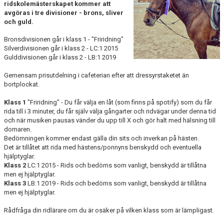
ridskolemästerskapet kommer att
RIDHUSBOKNINGAR
avgöras i tre divisioner - brons, sliver
och guld.
IDEELLT ARBETE
Bronsdivisionen går i klass 1 - "Friridning"
Silverdivisionen går i klass 2 - LC:1 2015
PROVISIONSFÖRSÄLJNING
Gulddivisionen går i klass 2 - LB:1 2019
FRAMSTEG
Gemensam prisutdelning i cafeterian efter att dressyrstaketet än
bortplockat.
BOTNIA HÄSTKLINIK
Klass 1
"Friridning" - Du får välja en låt (som finns på spotify) som du får
rida till i 3 minuter, du får själv välja gångarter och ridvägar under denna tid
SURF-FONDEN
och när musiken pausas vänder du upp till X och gör halt med hälsning till
domaren.
Bedömningen kommer endast gälla din sits och inverkan på hästen.
SURF-HÄNG
Det är tillåtet att rida med hästens/ponnyns benskydd och eventuella
hjälptyglar.
TORSDAGSDRESSYREN
Klass 2
LC:1 2015 - Rids och bedöms som vanligt, benskydd är tillåtna
men ej hjälptyglar.
BOKNINGAR
Klass 3
LB:1 2019 - Rids och bedöms som vanligt, benskydd är tillåtna
men ej hjälptyglar.
Rådfråga din ridlärare om du är osäker på vilken klass som är lämpligast.