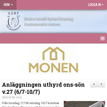
HEM
LOGGA IN
Södra Umeå Ryttarförening
Kvalitetsmärkt ridskola
HEM
NYHETER
OM SURF
KONTAKT
Anläggningen uthyrd ons-sön
<
>
v.27 (6/7-10/7)
ANLÄGGNING
2022-07-05 19:41
BLI MEDLEM
Från torsdag 7/7 till söndag 10/7 kommer