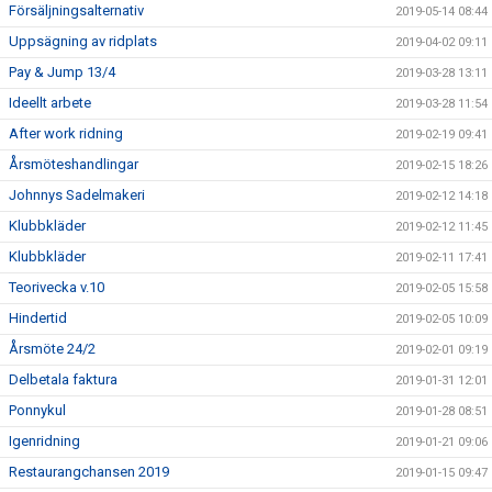
Försäljningsalternativ
2019-05-14 08:44
Uppsägning av ridplats
2019-04-02 09:11
Pay & Jump 13/4
2019-03-28 13:11
Ideellt arbete
2019-03-28 11:54
After work ridning
2019-02-19 09:41
Årsmöteshandlingar
2019-02-15 18:26
Johnnys Sadelmakeri
2019-02-12 14:18
Klubbkläder
2019-02-12 11:45
Klubbkläder
2019-02-11 17:41
Teorivecka v.10
2019-02-05 15:58
Hindertid
2019-02-05 10:09
Årsmöte 24/2
2019-02-01 09:19
Delbetala faktura
2019-01-31 12:01
Ponnykul
2019-01-28 08:51
Igenridning
2019-01-21 09:06
Restaurangchansen 2019
2019-01-15 09:47