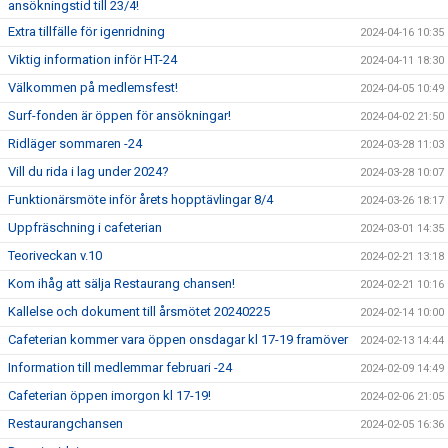
ansökningstid till 23/4!
Extra tillfälle för igenridning
2024-04-16 10:35
Viktig information inför HT-24
2024-04-11 18:30
Välkommen på medlemsfest!
2024-04-05 10:49
Surf-fonden är öppen för ansökningar!
2024-04-02 21:50
Ridläger sommaren -24
2024-03-28 11:03
Vill du rida i lag under 2024?
2024-03-28 10:07
Funktionärsmöte inför årets hopptävlingar 8/4
2024-03-26 18:17
Uppfräschning i cafeterian
2024-03-01 14:35
Teoriveckan v.10
2024-02-21 13:18
Kom ihåg att sälja Restaurang chansen!
2024-02-21 10:16
Kallelse och dokument till årsmötet 20240225
2024-02-14 10:00
Cafeterian kommer vara öppen onsdagar kl 17-19 framöver
2024-02-13 14:44
Information till medlemmar februari -24
2024-02-09 14:49
Cafeterian öppen imorgon kl 17-19!
2024-02-06 21:05
Restaurangchansen
2024-02-05 16:36