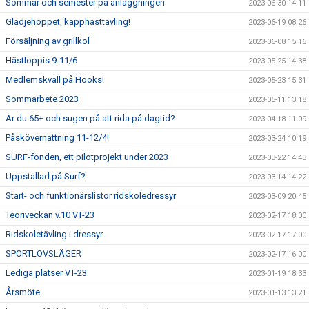
Sommar och semester på anläggningen
2023-06-30 14:11
Glädjehoppet, käpphästtävling!
2023-06-19 08:26
Försäljning av grillkol
2023-06-08 15:16
Hästloppis 9-11/6
2023-05-25 14:38
Medlemskväll på Hööks!
2023-05-23 15:31
Sommarbete 2023
2023-05-11 13:18
Är du 65+ och sugen på att rida på dagtid?
2023-04-18 11:09
Påskövernattning 11-12/4!
2023-03-24 10:19
SURF-fonden, ett pilotprojekt under 2023
2023-03-22 14:43
Uppstallad på Surf?
2023-03-14 14:22
Start- och funktionärslistor ridskoledressyr
2023-03-09 20:45
Teoriveckan v.10 VT-23
2023-02-17 18:00
Ridskoletävling i dressyr
2023-02-17 17:00
SPORTLOVSLÄGER
2023-02-17 16:00
Lediga platser VT-23
2023-01-19 18:33
Årsmöte
2023-01-13 13:21