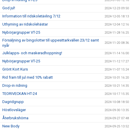
2025-01-03 12:16
God jul!
2024-12-23 09:50
Information till ridskoletävling 7/12
2024-12-05 18:13
Uthyrning av ridskolehästar
2024-12-04 12:16
Nybörjargrupper VT-25
2024-11-28 16:25
Försäljning av bingolotter till uppesittarkvällen 23/12 samt
2024-11-20 08:36
nyår
Julklapps- och maskeradhoppning!
2024-11-14 16:00
Nybörjargrupper VT-25
2024-11-12 17:27
Grönt Kort Kurs
2024-11-07 15:24
Rid fram till jul med 10% rabatt
2024-10-31 16:20
Drop-in ridning
2024-10-21 14:35
TEORIVECKAN HT-24
2024-10-17 15:35
Dagridgrupp
2024-10-08 18:50
Höstlovsläger
2024-09-30 13:35
Återbrukshörna
2024-09-27 07:48
New Body
2024-09-25 13:52