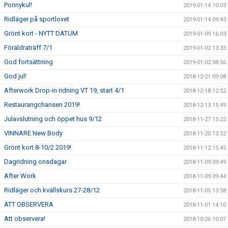
Ponnykul!
2019-01-14 10:03
Ridläger på sportlovet
2019-01-14 09:43
Grönt kort - NYTT DATUM
2019-01-09 16:03
Föräldraträff 7/1
2019-01-02 13:33
God fortsättning
2019-01-02 08:56
God jul!
2018-12-21 09:08
Afterwork Drop-in ridning VT 19, start 4/1
2018-12-18 12:52
Restaurangchansen 2019!
2018-12-13 15:49
Julavslutning och öppet hus 9/12
2018-11-27 15:22
VINNARE New Body
2018-11-20 13:52
Grönt kort 8-10/2 2019!
2018-11-12 15:45
Dagridning onsdagar
2018-11-09 09:49
After Work
2018-11-09 09:44
Ridläger och kvällskurs 27-28/12
2018-11-05 13:58
ATT OBSERVERA
2018-11-01 14:10
Att observera!
2018-10-26 10:07