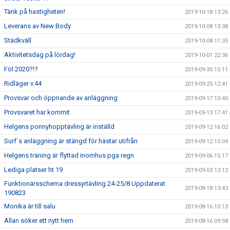
Tänk på hastigheten!
2019-10-18 13:26
Leverans av New Body
2019-10-08 13:38
Städkväll
2019-10-08 11:35
Aktivitetsdag på lördag!
2019-10-01 22:36
Föl 2020?!?
2019-09-30 15:11
Ridläger v.44
2019-09-25 12:41
Provsvar och öppnande av anläggning
2019-09-17 10:40
Provsvaret har kommit
2019-09-13 17:41
Helgens ponnyhopptävling är inställd
2019-09-12 16:02
Surf´s anläggning är stängd för hästar utifrån
2019-09-12 15:04
Helgens träning är flyttad inomhus pga regn
2019-09-06 15:17
Lediga platser ht 19
2019-09-03 13:12
Funktionärsschema dressyrtävling 24-25/8 Uppdaterat
2019-08-18 13:43
190823
Monika är till salu
2019-08-16 10:13
Allan söker ett nytt hem
2019-08-16 09:58