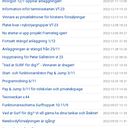
Imorgon 12/1 öppnar anläggningen!
2023-01-11 12:00
Information inför terminsstarten VT-23
2022-12-19 19:23
Vinnare av privatlektioner för höstens försäljningar
2022-12-13 14:10
Plater kvar i nybörjargrupper VT-23
2022-12-08 18:23
Nu startar vi upp projekt Framsteg igen!
2022-12-06 09:27
Fortsatt stängd anläggning 1/12
2022-12-01 21:40
Anläggningen är stängd från 25/11
2022-11-28 16:20
Hoppträning för Peter Sällström vt 23
2022-11-22 08:56
”Vad är SURF för dig?” - Vinnaren är dragen!
2022-11-07 10:54
Start- och funktionärslistor Pay & Jump 3/11
2022-11-02 19:59
Programridning 6/11
2022-10-24 18:21
Pay & Jump 3/11 för ridskolan och privatekipage
2022-10-13 14:56
Teoriveckan v.44
2022-10-13 08:16
Funktionärsschema Surfhoppet 10-11/9
2022-09-07 15:15
Vad är Surf för dig? Vi vill gärna ha dina tankar och åsikter!
2022-09-06 11:34
Newbodyförsäljningen är igång!
2022-09-05 11:41