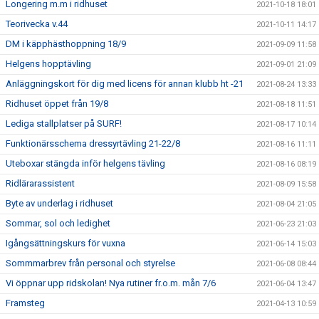
Longering m.m i ridhuset
2021-10-18 18:01
Teorivecka v.44
2021-10-11 14:17
DM i käpphästhoppning 18/9
2021-09-09 11:58
Helgens hopptävling
2021-09-01 21:09
Anläggningskort för dig med licens för annan klubb ht -21
2021-08-24 13:33
Ridhuset öppet från 19/8
2021-08-18 11:51
Lediga stallplatser på SURF!
2021-08-17 10:14
Funktionärsschema dressyrtävling 21-22/8
2021-08-16 11:11
Uteboxar stängda inför helgens tävling
2021-08-16 08:19
Ridlärarassistent
2021-08-09 15:58
Byte av underlag i ridhuset
2021-08-04 21:05
Sommar, sol och ledighet
2021-06-23 21:03
Igångsättningskurs för vuxna
2021-06-14 15:03
Sommmarbrev från personal och styrelse
2021-06-08 08:44
Vi öppnar upp ridskolan! Nya rutiner fr.o.m. mån 7/6
2021-06-04 13:47
Framsteg
2021-04-13 10:59