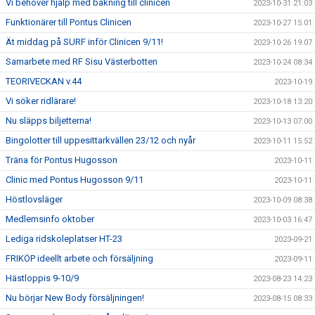
Vi behöver hjälp med bakning till clinicen
2023-10-31 21:03
Funktionärer till Pontus Clinicen
2023-10-27 15:01
Ät middag på SURF inför Clinicen 9/11!
2023-10-26 19:07
Samarbete med RF Sisu Västerbotten
2023-10-24 08:34
TEORIVECKAN v.44
2023-10-19
Vi söker ridlärare!
2023-10-18 13:20
Nu släpps biljetterna!
2023-10-13 07:00
Bingolotter till uppesittarkvällen 23/12 och nyår
2023-10-11 15:52
Träna för Pontus Hugosson
2023-10-11
Clinic med Pontus Hugosson 9/11
2023-10-11
Höstlovsläger
2023-10-09 08:38
Medlemsinfo oktober
2023-10-03 16:47
Lediga ridskoleplatser HT-23
2023-09-21
FRIKÖP ideellt arbete och försäljning
2023-09-11
Hästloppis 9-10/9
2023-08-23 14:23
Nu börjar New Body försäljningen!
2023-08-15 08:33