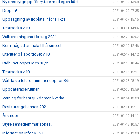
Ny dressyrgrupp för ryttare med egen häst
2021-04-12 13:58
Drop-in!
2021-04-09 07:35
Uppsägning av ridplats inför HT-21
2021-04-07 15:15
Teorivecka v.10
2021-03-01 14:04
Valberedningens förslag 2021
2021-02-20 15:57
Kom ihåg att anmäla till årsmötet!
2021-02-19 12:46
Uteritter på sportlovet v.10
2021-02-17 14:12
Ridhuset öppet igen 15/2
2021-02-15 18:44
Teorivecka v.10
2021-02-08 15:21
Vårt fasta telefonnummer upphör 8/5
2021-02-08 08:19
Uppdaterade rutiner
2021-02-05 13:59
Varning för hästsjukdomen kvarka
2021-02-04 13:33
Restaurangchansen 2021
2021-02-01 15:11
Årsmöte
2021-01-19 14:11
Styrelsemedlemmar sökes!
2021-01-18 10:57
Information inför VT-21
2021-01-02 12:38