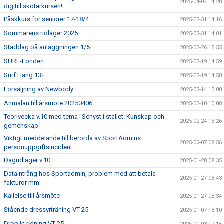
2025-04-07 14:28
dig till skötarkursen!
Påskkurs för seniorer 17-18/4
2025-03-31 14:16
Sommarens ridläger 2025
2025-03-31 14:01
Städdag på anläggningen 1/5
2025-03-26 15:55
SURF-Fonden
2025-03-19 14:59
Surf Häng 13+
2025-03-19 14:50
Försäljning av Newbody
2025-03-14 13:00
Anmälan till årsmöte 20250406
2025-03-10 10:08
Teorivecka v.10 med tema "Schyst i stallet: Kunskap och
2025-02-24 13:26
gemenskap"
Viktigt meddelande till berörda av SportAdmins
2025-02-07 08:56
personuppgiftsincident
Dagridläger v.10
2025-01-28 08:35
Dataintrång hos Sportadmin, problem med att betala
2025-01-27 08:43
fakturor mm
Kallelse till årsmöte
2025-01-27 08:34
Stående dressyrträning VT-25
2025-01-07 18:10
Drop in ridning VT-25