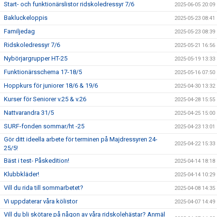
Start- och funktionärslistor ridskoledressyr 7/6
2025-06-05 20:09
Bakluckeloppis
2025-05-23 08:41
Familjedag
2025-05-23 08:39
Ridskoledressyr 7/6
2025-05-21 16:56
Nybörjargrupper HT-25
2025-05-19 13:33
Funktionärsschema 17-18/5
2025-05-16 07:50
Hoppkurs för juniorer 18/6 & 19/6
2025-04-30 13:32
Kurser för Seniorer v.25 & v.26
2025-04-28 15:55
Nattvarandra 31/5
2025-04-25 15:00
SURF-fonden sommar/ht -25
2025-04-23 13:01
Gör ditt ideella arbete för terminen på Majdressyren 24-
2025-04-22 15:33
25/5!
Bäst i test- Påskedition!
2025-04-14 18:18
Klubbkläder!
2025-04-14 10:29
Vill du rida till sommarbetet?
2025-04-08 14:35
Vi uppdaterar våra kölistor
2025-04-07 14:49
Vill du bli skötare på någon av våra ridskolehästar? Anmäl