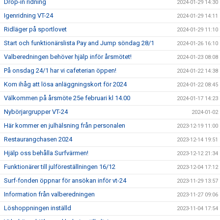
Drop-in ridning
2024-01-29 14:30
Igenridning VT-24
2024-01-29 14:11
Ridläger på sportlovet
2024-01-29 11:10
Start och funktionärslista Pay and Jump söndag 28/1
2024-01-26 16:10
Valberedningen behöver hjälp inför årsmötet!
2024-01-23 08:08
På onsdag 24/1 har vi cafeterian öppen!
2024-01-22 14:38
Kom ihåg att lösa anläggningskort för 2024
2024-01-22 08:45
Välkommen på årsmöte 25e februari kl 14.00
2024-01-17 14:23
Nybörjargrupper VT-24
2024-01-02
Här kommer en julhälsning från personalen
2023-12-19 11:00
Restaurangchasen 2024
2023-12-14 19:51
Hjälp oss behålla Surfvärmen!
2023-12-12 21:34
Funktionärer till julföreställningen 16/12
2023-12-04 17:12
Surf-fonden öppnar för ansökan inför vt-24
2023-11-29 13:57
Information från valberedningen
2023-11-27 09:06
Löshoppningen inställd
2023-11-04 17:54