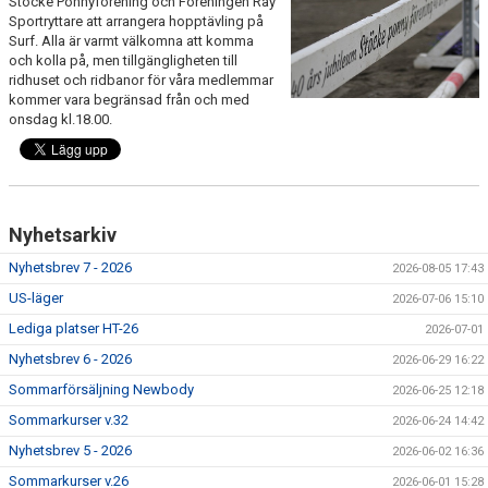
Stöcke Ponnyförening och Föreningen Ray
RIDHUSBOKNINGAR
Sportryttare att arrangera hopptävling på
Surf. Alla är varmt välkomna att komma
och kolla på, men tillgängligheten till
IDEELLT ARBETE
ridhuset och ridbanor för våra medlemmar
kommer vara begränsad från och med
PROVISIONSFÖRSÄLJNING
onsdag kl.18.00.
FRAMSTEG
BOTNIA HÄSTKLINIK
Nyhetsarkiv
SURF-FONDEN
Nyhetsbrev 7 - 2026
2026-08-05 17:43
US-läger
2026-07-06 15:10
SURF-HÄNG
Lediga platser HT-26
2026-07-01
TORSDAGSDRESSYREN
Nyhetsbrev 6 - 2026
2026-06-29 16:22
Sommarförsäljning Newbody
2026-06-25 12:18
BOKNINGAR
Sommarkurser v.32
2026-06-24 14:42
Nyhetsbrev 5 - 2026
2026-06-02 16:36
Sommarkurser v.26
2026-06-01 15:28