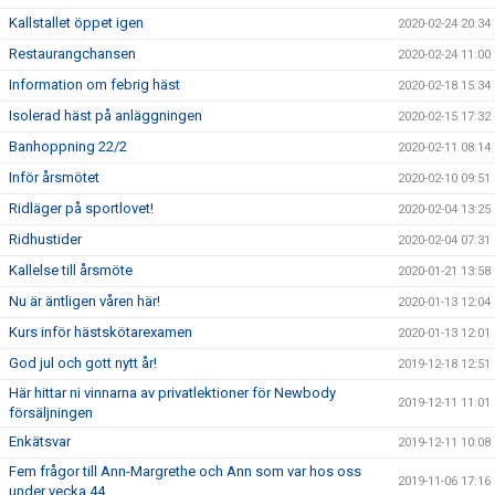
Kallstallet öppet igen
2020-02-24 20:34
Restaurangchansen
2020-02-24 11:00
Information om febrig häst
2020-02-18 15:34
Isolerad häst på anläggningen
2020-02-15 17:32
Banhoppning 22/2
2020-02-11 08:14
Inför årsmötet
2020-02-10 09:51
Ridläger på sportlovet!
2020-02-04 13:25
Ridhustider
2020-02-04 07:31
Kallelse till årsmöte
2020-01-21 13:58
Nu är äntligen våren här!
2020-01-13 12:04
Kurs inför hästskötarexamen
2020-01-13 12:01
God jul och gott nytt år!
2019-12-18 12:51
Här hittar ni vinnarna av privatlektioner för Newbody
2019-12-11 11:01
försäljningen
Enkätsvar
2019-12-11 10:08
Fem frågor till Ann-Margrethe och Ann som var hos oss
2019-11-06 17:16
under vecka 44