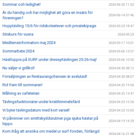
Sommar och ledighet!
2024-06-20 11:02
Är du händig och har möjlighet att göra en insats för
2024-06-14 07:46
föreningen?
Hopptävling 15/6 för ridskoleelever och privatekipage
2024-05-23 18:47
Sitskurs för vuxna
2024-05-23
Medlemsinformation maj 2024
2024-05-17 10:01
Sommarbete 2024
2024-05-06 13:57
Hästloppis på SURF under dressyrtävlingen 25-26 maj!
2024-05-06 10:50
Nu säljer vi grillkol!
2024-04-30 08:12
Försäljningen av Restaurangchansen är avslutad!
2024-04-30 08:07
Rid fram till sommaren!
2024-04-25 19:04
Målning av cafeterian
2024-04-25 13:47
Tävlingsfunktionärer under kristihimmelsfärd
2024-04-23 15:50
Vi byter tävlingsdatum med kort varsel!
2024-04-23 10:05
Vi påminner om smittskyddsrutiner pga sjuka hästar på
2024-04-19 14:29
hippo
Kom ihåg att ansöka om medel ur surf-fonden, förlängd
2024-04-16 21:58