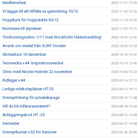
Medlemsfest
2025-11-27 15:59
Vi lägger till ett tillfälle av igenridning 10/12
2025-11-24 14:20
Hoppkurs för hopprädda 30/12
2025-11-18 15:25
Nominera till styrelsen
2025-11-03 19:15
Tömkörningsclinic 1/11 med Stockholm Hästutveckling!
2025-10-24 12:35
Ansök om medel från SURF-fonden
2025-10-20 15:53
Skötarkurs 10 december
2025-10-16 13:42
Teorivecka v.44: Inspirationsvecka!
2025-10-14 12:46
Clinic med Nicole Holmén 22 november
2025-10-06 14:23
Ridläger v.44
2025-09-16 13:12
Lediga ridskoleplatser HT-25
2025-09-15 18:15
Dressyrträning för privatekipage
2025-08-19 17:48
Vill du bli ridlärarassistent?
2025-08-18 15:54
Anläggningskort HT -25
2025-08-12 15:48
Semester
2025-06-27 14:58
Dressyrkurser v.32 för Seniorer
2025-06-26 20:45