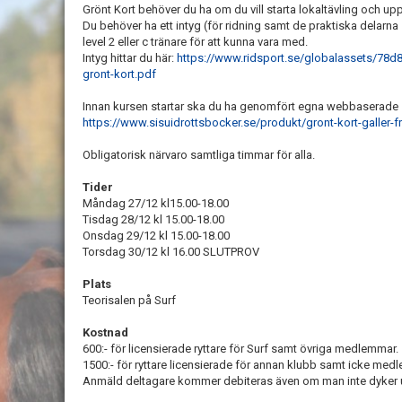
Grönt Kort behöver du ha om du vill starta lokaltävling och upp
Du behöver ha ett intyg (för ridning samt de praktiska delarna 
level 2 eller c tränare för att kunna vara med.
Intyg hittar du här:
https://www.ridsport.se/globalassets/78
gront-kort.pdf
Innan kursen startar ska du ha genomfört egna webbaserade st
https://www.sisuidrottsbocker.se/produkt/gront-kort-galler-fra
Obligatorisk närvaro samtliga timmar för alla.
Tider
Måndag 27/12 kl15.00-18.00
Tisdag 28/12 kl 15.00-18.00
Onsdag 29/12 kl 15.00-18.00
Torsdag 30/12 kl 16.00 SLUTPROV
Plats
Teorisalen på Surf
Kostnad
600:- för licensierade ryttare för Surf samt övriga medlemmar.
1500:- för ryttare licensierade för annan klubb samt icke medl
Anmäld deltagare kommer debiteras även om man inte dyker 