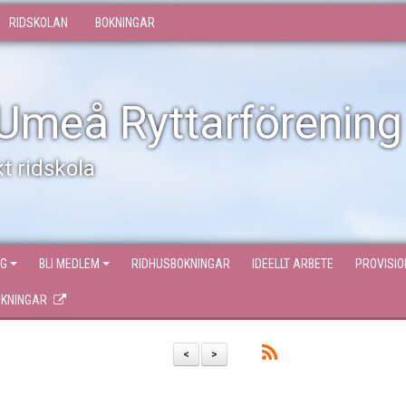
RIDSKOLAN
BOKNINGAR
Umeå Ryttarförening
t ridskola
NG
BLI MEDLEM
RIDHUSBOKNINGAR
IDEELLT ARBETE
PROVISI
OKNINGAR
<
>