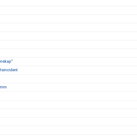
enskap"
tsincident
r mm