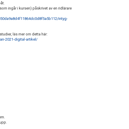
åt.
som ingår i kursen) påskrivet av en ridlärare
d850da9a8d4f11864dc0d8f5a5b112/intyg-
udier, läs mer om detta här:
n-2021-digital-artikel/
em.
upp.