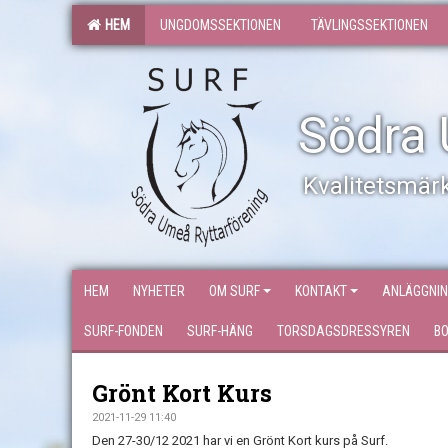
HEM
UNGDOMSSEKTIONEN
TÄVLINGSSEKTIONEN
Södra 
Kvalitetsmärk
HEM
NYHETER
OM SURF
KONTAKT
ANLÄGGNI
SURF-FONDEN
SURF-HÄNG
TORSDAGSDRESSYREN
B
Grönt Kort Kurs
2021-11-29 11:40
Den 27-30/12 2021 har vi en Grönt Kort kurs på Surf.