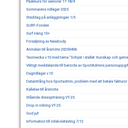
Påskkurs för seniorer 17-18/4
Sommarens ridläger 2025
Städdag på anläggningen 1/5
SURF-Fonden
Surf Häng 13+
Försäljning av Newbody
Anmälan till årsmöte 20250406
Teorivecka v.10 med tema "Schyst i stallet: Kunskap och gem
Viktigt meddelande till berörda av SportAdmins personuppgif
Dagridläger v.10
Dataintrång hos Sportadmin, problem med att betala fakturo
Kallelse till årsmöte
Stående dressyrträning VT-25
Drop in ridning VT-25
God jul!
Information till ridskoletävling 7/12