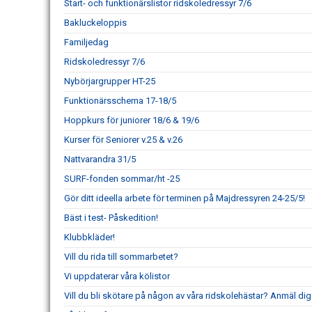
Start- och funktionärslistor ridskoledressyr 7/6
Bakluckeloppis
Familjedag
Ridskoledressyr 7/6
Nybörjargrupper HT-25
Funktionärsschema 17-18/5
Hoppkurs för juniorer 18/6 & 19/6
Kurser för Seniorer v.25 & v.26
Nattvarandra 31/5
SURF-fonden sommar/ht -25
Gör ditt ideella arbete för terminen på Majdressyren 24-25/5!
Bäst i test- Påskedition!
Klubbkläder!
Vill du rida till sommarbetet?
Vi uppdaterar våra kölistor
Vill du bli skötare på någon av våra ridskolehästar? Anmäl dig 