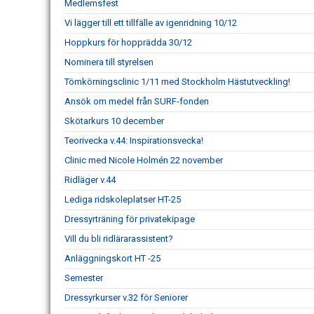
Medlemsfest
Vi lägger till ett tillfälle av igenridning 10/12
Hoppkurs för hopprädda 30/12
Nominera till styrelsen
Tömkörningsclinic 1/11 med Stockholm Hästutveckling!
Ansök om medel från SURF-fonden
Skötarkurs 10 december
Teorivecka v.44: Inspirationsvecka!
Clinic med Nicole Holmén 22 november
Ridläger v.44
Lediga ridskoleplatser HT-25
Dressyrträning för privatekipage
Vill du bli ridlärarassistent?
Anläggningskort HT -25
Semester
Dressyrkurser v.32 för Seniorer