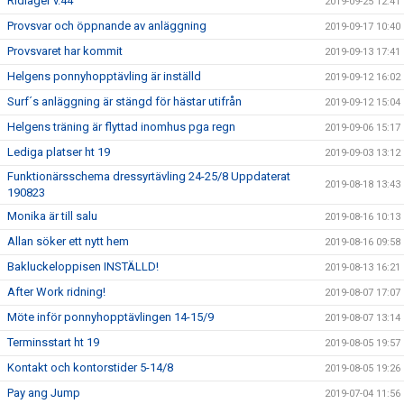
Ridläger v.44
2019-09-25 12:41
Provsvar och öppnande av anläggning
2019-09-17 10:40
Provsvaret har kommit
2019-09-13 17:41
Helgens ponnyhopptävling är inställd
2019-09-12 16:02
Surf´s anläggning är stängd för hästar utifrån
2019-09-12 15:04
Helgens träning är flyttad inomhus pga regn
2019-09-06 15:17
Lediga platser ht 19
2019-09-03 13:12
Funktionärsschema dressyrtävling 24-25/8 Uppdaterat
2019-08-18 13:43
190823
Monika är till salu
2019-08-16 10:13
Allan söker ett nytt hem
2019-08-16 09:58
Bakluckeloppisen INSTÄLLD!
2019-08-13 16:21
After Work ridning!
2019-08-07 17:07
Möte inför ponnyhopptävlingen 14-15/9
2019-08-07 13:14
Terminsstart ht 19
2019-08-05 19:57
Kontakt och kontorstider 5-14/8
2019-08-05 19:26
Pay ang Jump
2019-07-04 11:56