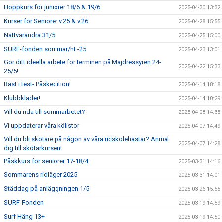
Hoppkurs för juniorer 18/6 & 19/6
2025-04-30 13:32
Kurser för Seniorer v.25 & v.26
2025-04-28 15:55
Nattvarandra 31/5
2025-04-25 15:00
SURF-fonden sommar/ht -25
2025-04-23 13:01
Gör ditt ideella arbete för terminen på Majdressyren 24-
2025-04-22 15:33
25/5!
Bäst i test- Påskedition!
2025-04-14 18:18
Klubbkläder!
2025-04-14 10:29
Vill du rida till sommarbetet?
2025-04-08 14:35
Vi uppdaterar våra kölistor
2025-04-07 14:49
Vill du bli skötare på någon av våra ridskolehästar? Anmäl
2025-04-07 14:28
dig till skötarkursen!
Påskkurs för seniorer 17-18/4
2025-03-31 14:16
Sommarens ridläger 2025
2025-03-31 14:01
Städdag på anläggningen 1/5
2025-03-26 15:55
SURF-Fonden
2025-03-19 14:59
Surf Häng 13+
2025-03-19 14:50