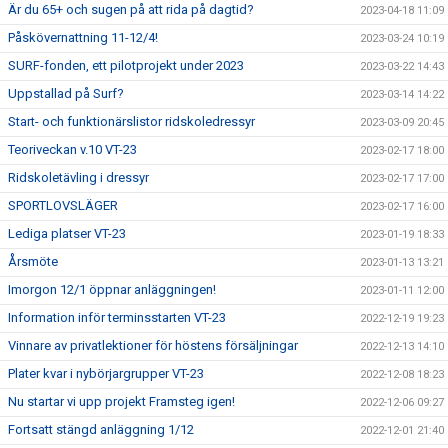
Är du 65+ och sugen på att rida på dagtid?
2023-04-18 11:09
Påskövernattning 11-12/4!
2023-03-24 10:19
SURF-fonden, ett pilotprojekt under 2023
2023-03-22 14:43
Uppstallad på Surf?
2023-03-14 14:22
Start- och funktionärslistor ridskoledressyr
2023-03-09 20:45
Teoriveckan v.10 VT-23
2023-02-17 18:00
Ridskoletävling i dressyr
2023-02-17 17:00
SPORTLOVSLÄGER
2023-02-17 16:00
Lediga platser VT-23
2023-01-19 18:33
Årsmöte
2023-01-13 13:21
Imorgon 12/1 öppnar anläggningen!
2023-01-11 12:00
Information inför terminsstarten VT-23
2022-12-19 19:23
Vinnare av privatlektioner för höstens försäljningar
2022-12-13 14:10
Plater kvar i nybörjargrupper VT-23
2022-12-08 18:23
Nu startar vi upp projekt Framsteg igen!
2022-12-06 09:27
Fortsatt stängd anläggning 1/12
2022-12-01 21:40