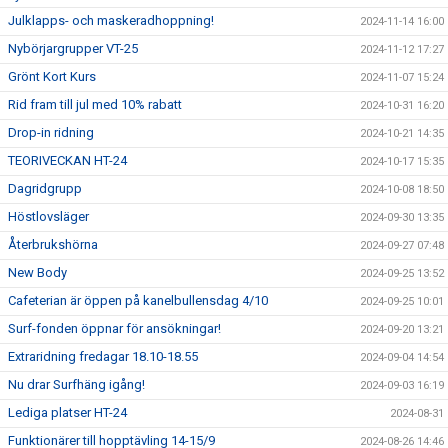
Julklapps- och maskeradhoppning!
2024-11-14 16:00
Nybörjargrupper VT-25
2024-11-12 17:27
Grönt Kort Kurs
2024-11-07 15:24
Rid fram till jul med 10% rabatt
2024-10-31 16:20
Drop-in ridning
2024-10-21 14:35
TEORIVECKAN HT-24
2024-10-17 15:35
Dagridgrupp
2024-10-08 18:50
Höstlovsläger
2024-09-30 13:35
Återbrukshörna
2024-09-27 07:48
New Body
2024-09-25 13:52
Cafeterian är öppen på kanelbullensdag 4/10
2024-09-25 10:01
Surf-fonden öppnar för ansökningar!
2024-09-20 13:21
Extraridning fredagar 18.10-18.55
2024-09-04 14:54
Nu drar Surfhäng igång!
2024-09-03 16:19
Lediga platser HT-24
2024-08-31
Funktionärer till hopptävling 14-15/9
2024-08-26 14:46