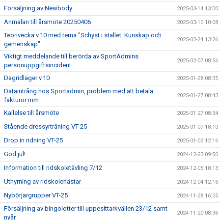
Försäljning av Newbody
2025-03-14 13:00
Anmälan till årsmöte 20250406
2025-03-10 10:08
Teorivecka v.10 med tema "Schyst i stallet: Kunskap och
2025-02-24 13:26
gemenskap"
Viktigt meddelande till berörda av SportAdmins
2025-02-07 08:56
personuppgiftsincident
Dagridläger v.10
2025-01-28 08:35
Dataintrång hos Sportadmin, problem med att betala
2025-01-27 08:43
fakturor mm
Kallelse till årsmöte
2025-01-27 08:34
Stående dressyrträning VT-25
2025-01-07 18:10
Drop in ridning VT-25
2025-01-03 12:16
God jul!
2024-12-23 09:50
Information till ridskoletävling 7/12
2024-12-05 18:13
Uthyrning av ridskolehästar
2024-12-04 12:16
Nybörjargrupper VT-25
2024-11-28 16:25
Försäljning av bingolotter till uppesittarkvällen 23/12 samt
2024-11-20 08:36
nyår