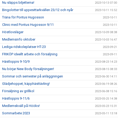
Nu släpps biljetterna!
2023-10-13 07:00
Bingolotter till uppesittarkvällen 23/12 och nyår
2023-10-11 15:52
Träna för Pontus Hugosson
2023-10-11
Clinic med Pontus Hugosson 9/11
2023-10-11
Höstlovsläger
2023-10-09 08:38
Medlemsinfo oktober
2023-10-03 16:47
Lediga ridskoleplatser HT-23
2023-09-21
FRIKÖP ideellt arbete och försäljning
2023-09-11
Hästloppis 9-10/9
2023-08-23 14:23
Nu börjar New Body försäljningen!
2023-08-15 08:33
Sommar och semester på anläggningen
2023-06-30 14:11
Glädjehoppet, käpphästtävling!
2023-06-19 08:26
Försäljning av grillkol
2023-06-08 15:16
Hästloppis 9-11/6
2023-05-25 14:38
Medlemskväll på Hööks!
2023-05-23 15:31
Sommarbete 2023
2023-05-11 13:18