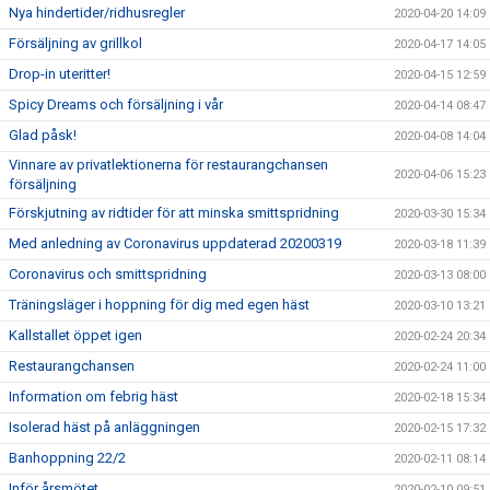
Nya hindertider/ridhusregler
2020-04-20 14:09
Försäljning av grillkol
2020-04-17 14:05
Drop-in uteritter!
2020-04-15 12:59
Spicy Dreams och försäljning i vår
2020-04-14 08:47
Glad påsk!
2020-04-08 14:04
Vinnare av privatlektionerna för restaurangchansen
2020-04-06 15:23
försäljning
Förskjutning av ridtider för att minska smittspridning
2020-03-30 15:34
Med anledning av Coronavirus uppdaterad 20200319
2020-03-18 11:39
Coronavirus och smittspridning
2020-03-13 08:00
Träningsläger i hoppning för dig med egen häst
2020-03-10 13:21
Kallstallet öppet igen
2020-02-24 20:34
Restaurangchansen
2020-02-24 11:00
Information om febrig häst
2020-02-18 15:34
Isolerad häst på anläggningen
2020-02-15 17:32
Banhoppning 22/2
2020-02-11 08:14
Inför årsmötet
2020-02-10 09:51