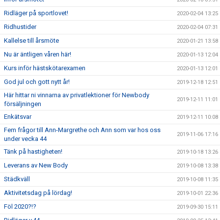
Ridläger på sportlovet!
2020-02-04 13:25
Ridhustider
2020-02-04 07:31
Kallelse till årsmöte
2020-01-21 13:58
Nu är äntligen våren här!
2020-01-13 12:04
Kurs inför hästskötarexamen
2020-01-13 12:01
God jul och gott nytt år!
2019-12-18 12:51
Här hittar ni vinnarna av privatlektioner för Newbody
2019-12-11 11:01
försäljningen
Enkätsvar
2019-12-11 10:08
Fem frågor till Ann-Margrethe och Ann som var hos oss
2019-11-06 17:16
under vecka 44
Tänk på hastigheten!
2019-10-18 13:26
Leverans av New Body
2019-10-08 13:38
Städkväll
2019-10-08 11:35
Aktivitetsdag på lördag!
2019-10-01 22:36
Föl 2020?!?
2019-09-30 15:11