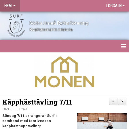
HEM
LOGGA IN
Södra Umeå Ryttarförening
Kvalitetsmärkt ridskola
HEM
NYHETER
OM SURF
KONTAKT
Käpphästtävling 7/11
<
>
ANLÄGGNING
2021-11-01 16:50
Söndag 7/11 arrangerar Surf i
samband med teoriveckan
BLI MEDLEM
käpphästhopptävling!