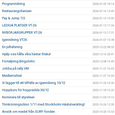
Programridning
2026-01-20 18:14
Restaurangchansen
2026-01-16 13:49
Pay & Jump 7/2
2026-01-14 15:05
LEDIGA PLATSER VT-26
2026-01-13 17:24
NYBÖRJARGRUPPER VT-26
2026-01-13 17:21
Igenridning VT26
2026-01-07 15:38
En julhälsning
2025-12-22 08:32
Hjälp oss hålla våra hästar friska!
2025-12-16 20:41
Försäljning Bingolotto
2025-12-08 15:49
Jobba på rally VM
2025-11-27 16:03
Medlemsfest
2025-11-27 15:59
Vi lägger till ett tillfälle av igenridning 10/12
2025-11-24 14:20
Hoppkurs för hopprädda 30/12
2025-11-18 15:25
Nominera till styrelsen
2025-11-03 19:15
Tömkörningsclinic 1/11 med Stockholm Hästutveckling!
2025-10-24 12:35
Ansök om medel från SURF-fonden
2025-10-20 15:53