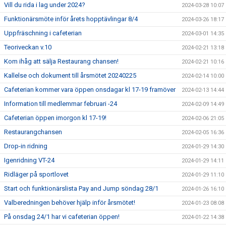
Vill du rida i lag under 2024?
2024-03-28 10:07
Funktionärsmöte inför årets hopptävlingar 8/4
2024-03-26 18:17
Uppfräschning i cafeterian
2024-03-01 14:35
Teoriveckan v.10
2024-02-21 13:18
Kom ihåg att sälja Restaurang chansen!
2024-02-21 10:16
Kallelse och dokument till årsmötet 20240225
2024-02-14 10:00
Cafeterian kommer vara öppen onsdagar kl 17-19 framöver
2024-02-13 14:44
Information till medlemmar februari -24
2024-02-09 14:49
Cafeterian öppen imorgon kl 17-19!
2024-02-06 21:05
Restaurangchansen
2024-02-05 16:36
Drop-in ridning
2024-01-29 14:30
Igenridning VT-24
2024-01-29 14:11
Ridläger på sportlovet
2024-01-29 11:10
Start och funktionärslista Pay and Jump söndag 28/1
2024-01-26 16:10
Valberedningen behöver hjälp inför årsmötet!
2024-01-23 08:08
På onsdag 24/1 har vi cafeterian öppen!
2024-01-22 14:38