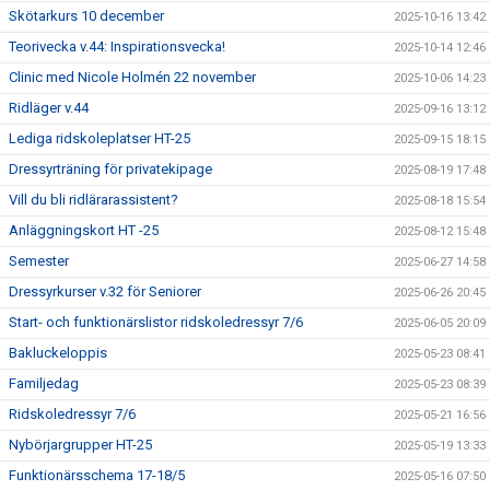
Skötarkurs 10 december
2025-10-16 13:42
Teorivecka v.44: Inspirationsvecka!
2025-10-14 12:46
Clinic med Nicole Holmén 22 november
2025-10-06 14:23
Ridläger v.44
2025-09-16 13:12
Lediga ridskoleplatser HT-25
2025-09-15 18:15
Dressyrträning för privatekipage
2025-08-19 17:48
Vill du bli ridlärarassistent?
2025-08-18 15:54
Anläggningskort HT -25
2025-08-12 15:48
Semester
2025-06-27 14:58
Dressyrkurser v.32 för Seniorer
2025-06-26 20:45
Start- och funktionärslistor ridskoledressyr 7/6
2025-06-05 20:09
Bakluckeloppis
2025-05-23 08:41
Familjedag
2025-05-23 08:39
Ridskoledressyr 7/6
2025-05-21 16:56
Nybörjargrupper HT-25
2025-05-19 13:33
Funktionärsschema 17-18/5
2025-05-16 07:50