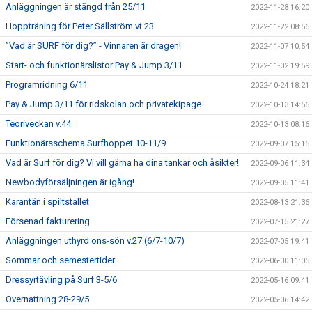
Anläggningen är stängd från 25/11
2022-11-28 16:20
Hoppträning för Peter Sällström vt 23
2022-11-22 08:56
”Vad är SURF för dig?” - Vinnaren är dragen!
2022-11-07 10:54
Start- och funktionärslistor Pay & Jump 3/11
2022-11-02 19:59
Programridning 6/11
2022-10-24 18:21
Pay & Jump 3/11 för ridskolan och privatekipage
2022-10-13 14:56
Teoriveckan v.44
2022-10-13 08:16
Funktionärsschema Surfhoppet 10-11/9
2022-09-07 15:15
Vad är Surf för dig? Vi vill gärna ha dina tankar och åsikter!
2022-09-06 11:34
Newbodyförsäljningen är igång!
2022-09-05 11:41
Karantän i spiltstallet
2022-08-13 21:36
Försenad fakturering
2022-07-15 21:27
Anläggningen uthyrd ons-sön v.27 (6/7-10/7)
2022-07-05 19:41
Sommar och semestertider
2022-06-30 11:05
Dressyrtävling på Surf 3-5/6
2022-05-16 09:41
Övernattning 28-29/5
2022-05-06 14:42