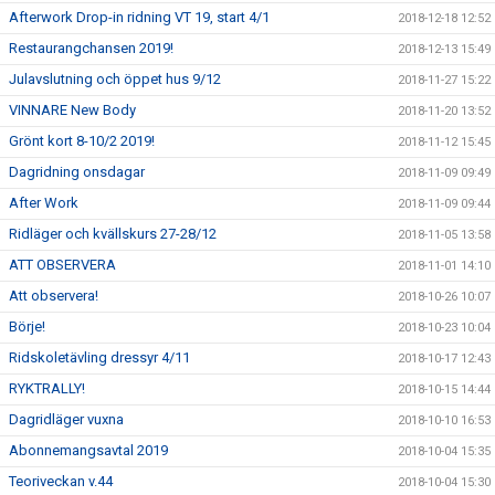
Afterwork Drop-in ridning VT 19, start 4/1
2018-12-18 12:52
Restaurangchansen 2019!
2018-12-13 15:49
Julavslutning och öppet hus 9/12
2018-11-27 15:22
VINNARE New Body
2018-11-20 13:52
Grönt kort 8-10/2 2019!
2018-11-12 15:45
Dagridning onsdagar
2018-11-09 09:49
After Work
2018-11-09 09:44
Ridläger och kvällskurs 27-28/12
2018-11-05 13:58
ATT OBSERVERA
2018-11-01 14:10
Att observera!
2018-10-26 10:07
Börje!
2018-10-23 10:04
Ridskoletävling dressyr 4/11
2018-10-17 12:43
RYKTRALLY!
2018-10-15 14:44
Dagridläger vuxna
2018-10-10 16:53
Abonnemangsavtal 2019
2018-10-04 15:35
Teoriveckan v.44
2018-10-04 15:30