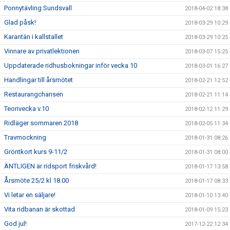
Ponnytävling Sundsvall
2018-04-02 18:38
Glad påsk!
2018-03-29 10:29
Karantän i kallstallet
2018-03-29 10:25
Vinnare av privatlektionen
2018-03-07 15:25
Uppdaterade ridhusbokningar inför vecka 10
2018-03-01 16:27
Handlingar till årsmötet
2018-02-21 12:52
Restaurangchansen
2018-02-21 11:14
Teorivecka v.10
2018-02-12 11:29
Ridläger sommaren 2018
2018-02-05 11:34
Travmockning
2018-01-31 08:26
Gröntkort kurs 9-11/2
2018-01-31 08:00
ÄNTLIGEN är ridsport friskvård!
2018-01-17 13:58
Årsmöte 25/2 kl 18.00
2018-01-17 08:33
Vi letar en säljare!
2018-01-10 13:40
Vita ridbanan är skottad
2018-01-09 15:23
God jul!
2017-12-22 12:34