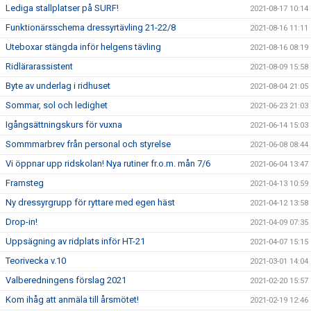
Lediga stallplatser på SURF!
2021-08-17 10:14
Funktionärsschema dressyrtävling 21-22/8
2021-08-16 11:11
Uteboxar stängda inför helgens tävling
2021-08-16 08:19
Ridlärarassistent
2021-08-09 15:58
Byte av underlag i ridhuset
2021-08-04 21:05
Sommar, sol och ledighet
2021-06-23 21:03
Igångsättningskurs för vuxna
2021-06-14 15:03
Sommmarbrev från personal och styrelse
2021-06-08 08:44
Vi öppnar upp ridskolan! Nya rutiner fr.o.m. mån 7/6
2021-06-04 13:47
Framsteg
2021-04-13 10:59
Ny dressyrgrupp för ryttare med egen häst
2021-04-12 13:58
Drop-in!
2021-04-09 07:35
Uppsägning av ridplats inför HT-21
2021-04-07 15:15
Teorivecka v.10
2021-03-01 14:04
Valberedningens förslag 2021
2021-02-20 15:57
Kom ihåg att anmäla till årsmötet!
2021-02-19 12:46