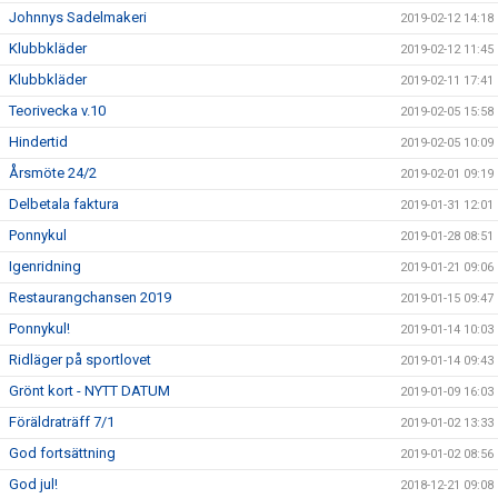
Johnnys Sadelmakeri
2019-02-12 14:18
Klubbkläder
2019-02-12 11:45
Klubbkläder
2019-02-11 17:41
Teorivecka v.10
2019-02-05 15:58
Hindertid
2019-02-05 10:09
Årsmöte 24/2
2019-02-01 09:19
Delbetala faktura
2019-01-31 12:01
Ponnykul
2019-01-28 08:51
Igenridning
2019-01-21 09:06
Restaurangchansen 2019
2019-01-15 09:47
Ponnykul!
2019-01-14 10:03
Ridläger på sportlovet
2019-01-14 09:43
Grönt kort - NYTT DATUM
2019-01-09 16:03
Föräldraträff 7/1
2019-01-02 13:33
God fortsättning
2019-01-02 08:56
God jul!
2018-12-21 09:08