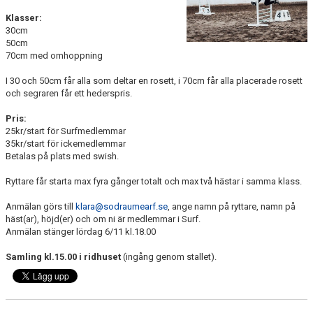
RIDHUSBOKNINGAR
Klasser:
30cm
50cm
IDEELLT ARBETE
70cm med omhoppning
PROVISIONSFÖRSÄLJNING
I 30 och 50cm får alla som deltar en rosett, i 70cm får alla placerade rosett
och segraren får ett hederspris.
FRAMSTEG
Pris:
25kr/start för Surfmedlemmar
BOTNIA HÄSTKLINIK
35kr/start för ickemedlemmar
Betalas på plats med swish.
SURF-FONDEN
Ryttare får starta max fyra gånger totalt och max två hästar i samma klass.
SURF-HÄNG
Anmälan görs till
klara@sodraumearf.se
, ange namn på ryttare, namn på
häst(ar), höjd(er) och om ni är medlemmar i Surf.
TORSDAGSDRESSYREN
Anmälan stänger lördag 6/11 kl.18.00
BOKNINGAR
Samling kl.15.00 i ridhuset
(ingång genom stallet).