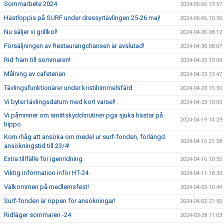
Sommarbete 2024
2024-05-06 13:57
Hästloppis på SURF under dressyrtävlingen 25-26 maj!
2024-05-06 10:50
Nu säljer vi grillkol!
2024-04-30 08:12
Försäljningen av Restaurangchansen är avslutad!
2024-04-30 08:07
Rid fram till sommaren!
2024-04-25 19:04
Målning av cafeterian
2024-04-25 13:47
Tävlingsfunktionärer under kristihimmelsfärd
2024-04-23 15:50
Vi byter tävlingsdatum med kort varsel!
2024-04-23 10:05
Vi påminner om smittskyddsrutiner pga sjuka hästar på
2024-04-19 14:29
hippo
Kom ihåg att ansöka om medel ur surf-fonden, förlängd
2024-04-16 21:58
ansökningstid till 23/4!
Extra tillfälle för igenridning
2024-04-16 10:35
Viktig information inför HT-24
2024-04-11 18:30
Välkommen på medlemsfest!
2024-04-05 10:49
Surf-fonden är öppen för ansökningar!
2024-04-02 21:50
Ridläger sommaren -24
2024-03-28 11:03