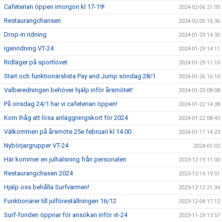
Cafeterian öppen imorgon kl 17-19!
2024-02-06 21:05
Restaurangchansen
2024-02-05 16:36
Drop-in ridning
2024-01-29 14:30
Igenridning VT-24
2024-01-29 14:11
Ridläger på sportlovet
2024-01-29 11:10
Start och funktionärslista Pay and Jump söndag 28/1
2024-01-26 16:10
Valberedningen behöver hjälp inför årsmötet!
2024-01-23 08:08
På onsdag 24/1 har vi cafeterian öppen!
2024-01-22 14:38
Kom ihåg att lösa anläggningskort för 2024
2024-01-22 08:45
Välkommen på årsmöte 25e februari kl 14.00
2024-01-17 14:23
Nybörjargrupper VT-24
2024-01-02
Här kommer en julhälsning från personalen
2023-12-19 11:00
Restaurangchasen 2024
2023-12-14 19:51
Hjälp oss behålla Surfvärmen!
2023-12-12 21:34
Funktionärer till julföreställningen 16/12
2023-12-04 17:12
Surf-fonden öppnar för ansökan inför vt-24
2023-11-29 13:57