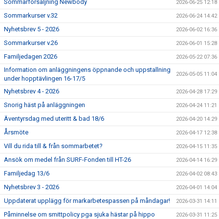
Sommarförsäljning Newbody
2026-06-25 12:18
Sommarkurser v.32
2026-06-24 14:42
Nyhetsbrev 5 - 2026
2026-06-02 16:36
Sommarkurser v.26
2026-06-01 15:28
Familjedagen 2026
2026-05-22 07:36
Information om anläggningens öppnande och uppstallning
2026-05-05 11:04
under hopptävlingen 16-17/5
Nyhetsbrev 4 - 2026
2026-04-28 17:29
Snorig häst på anläggningen
2026-04-24 11:21
Äventyrsdag med uteritt & bad 18/6
2026-04-20 14:29
Årsmöte
2026-04-17 12:38
Vill du rida till & från sommarbetet?
2026-04-15 11:35
Ansök om medel från SURF-Fonden till HT-26
2026-04-14 16:29
Familjedag 13/6
2026-04-02 08:43
Nyhetsbrev 3 - 2026
2026-04-01 14:04
Uppdaterat upplägg för markarbetespassen på måndagar!
2026-03-31 14:11
Påminnelse om smittpolicy pga sjuka hästar på hippo
2026-03-31 11:25