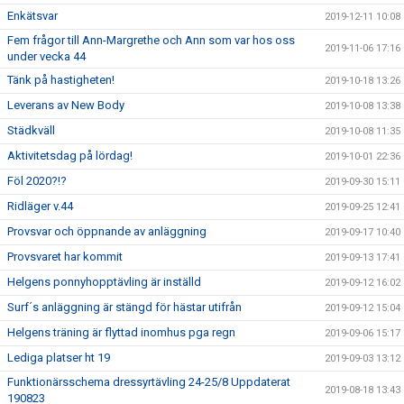
Enkätsvar
2019-12-11 10:08
Fem frågor till Ann-Margrethe och Ann som var hos oss
2019-11-06 17:16
under vecka 44
Tänk på hastigheten!
2019-10-18 13:26
Leverans av New Body
2019-10-08 13:38
Städkväll
2019-10-08 11:35
Aktivitetsdag på lördag!
2019-10-01 22:36
Föl 2020?!?
2019-09-30 15:11
Ridläger v.44
2019-09-25 12:41
Provsvar och öppnande av anläggning
2019-09-17 10:40
Provsvaret har kommit
2019-09-13 17:41
Helgens ponnyhopptävling är inställd
2019-09-12 16:02
Surf´s anläggning är stängd för hästar utifrån
2019-09-12 15:04
Helgens träning är flyttad inomhus pga regn
2019-09-06 15:17
Lediga platser ht 19
2019-09-03 13:12
Funktionärsschema dressyrtävling 24-25/8 Uppdaterat
2019-08-18 13:43
190823