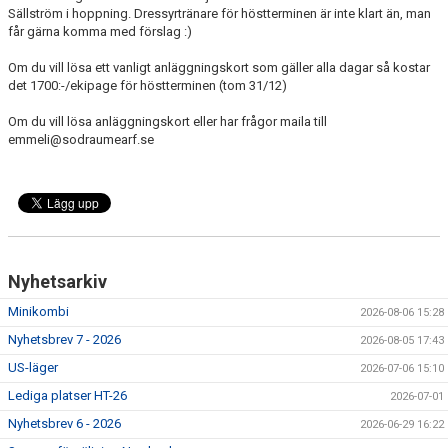
Sällström i hoppning. Dressyrtränare för höstterminen är inte klart än, man
får gärna komma med förslag :)
Om du vill lösa ett vanligt anläggningskort som gäller alla dagar så kostar
det 1700:-/ekipage för höstterminen (tom 31/12)
Om du vill lösa anläggningskort eller har frågor maila till
emmeli@sodraumearf.se
Nyhetsarkiv
Minikombi
2026-08-06 15:28
Nyhetsbrev 7 - 2026
2026-08-05 17:43
US-läger
2026-07-06 15:10
Lediga platser HT-26
2026-07-01
Nyhetsbrev 6 - 2026
2026-06-29 16:22