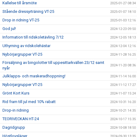
Kallelse till årsmöte
2025-01-27 08:34
Stående dressyrträning VT-25
2025-01-07 18:10
Drop in ridning VT-25
2025-01-03 12:16
God jul!
2024-12-23 09:50
Information till ridskoletävling 7/12
2024-12-05 18:13
Uthyrning av ridskolehästar
2024-12-04 12:16
Nybörjargrupper VT-25
2024-11-28 16:25
Försäljning av bingolotter till uppesittarkvällen 23/12 samt
2024-11-20 08:36
nyår
Julklapps- och maskeradhoppning!
2024-11-14 16:00
Nybörjargrupper VT-25
2024-11-12 17:27
Grönt Kort Kurs
2024-11-07 15:24
Rid fram till jul med 10% rabatt
2024-10-31 16:20
Drop-in ridning
2024-10-21 14:35
TEORIVECKAN HT-24
2024-10-17 15:35
Dagridgrupp
2024-10-08 18:50
Höstlovsläger
2024-09-30 13:35