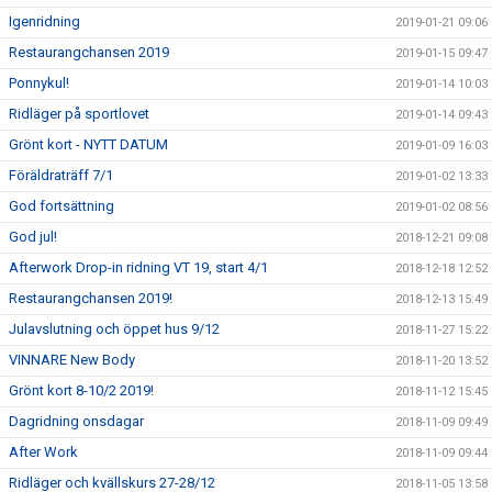
Igenridning
2019-01-21 09:06
Restaurangchansen 2019
2019-01-15 09:47
Ponnykul!
2019-01-14 10:03
Ridläger på sportlovet
2019-01-14 09:43
Grönt kort - NYTT DATUM
2019-01-09 16:03
Föräldraträff 7/1
2019-01-02 13:33
God fortsättning
2019-01-02 08:56
God jul!
2018-12-21 09:08
Afterwork Drop-in ridning VT 19, start 4/1
2018-12-18 12:52
Restaurangchansen 2019!
2018-12-13 15:49
Julavslutning och öppet hus 9/12
2018-11-27 15:22
VINNARE New Body
2018-11-20 13:52
Grönt kort 8-10/2 2019!
2018-11-12 15:45
Dagridning onsdagar
2018-11-09 09:49
After Work
2018-11-09 09:44
Ridläger och kvällskurs 27-28/12
2018-11-05 13:58