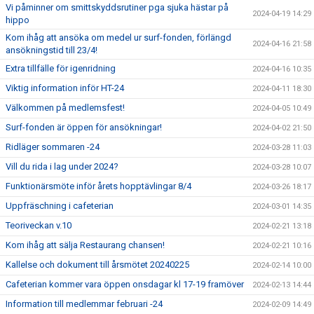
Vi påminner om smittskyddsrutiner pga sjuka hästar på
2024-04-19 14:29
hippo
Kom ihåg att ansöka om medel ur surf-fonden, förlängd
2024-04-16 21:58
ansökningstid till 23/4!
Extra tillfälle för igenridning
2024-04-16 10:35
Viktig information inför HT-24
2024-04-11 18:30
Välkommen på medlemsfest!
2024-04-05 10:49
Surf-fonden är öppen för ansökningar!
2024-04-02 21:50
Ridläger sommaren -24
2024-03-28 11:03
Vill du rida i lag under 2024?
2024-03-28 10:07
Funktionärsmöte inför årets hopptävlingar 8/4
2024-03-26 18:17
Uppfräschning i cafeterian
2024-03-01 14:35
Teoriveckan v.10
2024-02-21 13:18
Kom ihåg att sälja Restaurang chansen!
2024-02-21 10:16
Kallelse och dokument till årsmötet 20240225
2024-02-14 10:00
Cafeterian kommer vara öppen onsdagar kl 17-19 framöver
2024-02-13 14:44
Information till medlemmar februari -24
2024-02-09 14:49