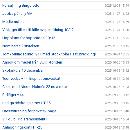
Försäljning Bingolotto
2025-12-08 15:49
Jobba på rally VM
2025-11-27 16:03
Medlemsfest
2025-11-27 15:59
Vi lägger till ett tillfälle av igenridning 10/12
2025-11-24 14:20
Hoppkurs för hopprädda 30/12
2025-11-18 15:25
Nominera till styrelsen
2025-11-03 19:15
Tömkörningsclinic 1/11 med Stockholm Hästutveckling!
2025-10-24 12:35
Ansök om medel från SURF-fonden
2025-10-20 15:53
Skötarkurs 10 december
2025-10-16 13:42
Teorivecka v.44: Inspirationsvecka!
2025-10-14 12:46
Clinic med Nicole Holmén 22 november
2025-10-06 14:23
Ridläger v.44
2025-09-16 13:12
Lediga ridskoleplatser HT-25
2025-09-15 18:15
Dressyrträning för privatekipage
2025-08-19 17:48
Vill du bli ridlärarassistent?
2025-08-18 15:54
Anläggningskort HT -25
2025-08-12 15:48