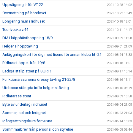
Uppsägning inför VT-22
2021-10-28 14:02
Övernattning på höstlovet
2021-10-22 13:49
Longering m.m i ridhuset
2021-10-18 18:01
Teorivecka v.44
2021-10-11 14:17
DM i käpphästhoppning 18/9
2021-09-09 11:58
Helgens hopptävling
2021-09-01 21:09
Anläggningskort för dig med licens för annan klubb ht -21
2021-08-24 13:33
Ridhuset öppet från 19/8
2021-08-18 11:51
Lediga stallplatser på SURF!
2021-08-17 10:14
Funktionärsschema dressyrtävling 21-22/8
2021-08-16 11:11
Uteboxar stängda inför helgens tävling
2021-08-16 08:19
Ridlärarassistent
2021-08-09 15:58
Byte av underlag i ridhuset
2021-08-04 21:05
Sommar, sol och ledighet
2021-06-23 21:03
Igångsättningskurs för vuxna
2021-06-14 15:03
Sommmarbrev från personal och styrelse
2021-06-08 08:44