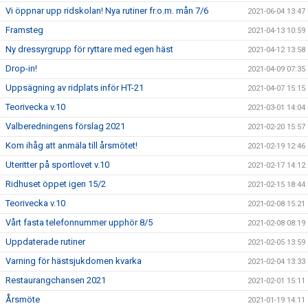
Vi öppnar upp ridskolan! Nya rutiner fr.o.m. mån 7/6
2021-06-04 13:47
Framsteg
2021-04-13 10:59
Ny dressyrgrupp för ryttare med egen häst
2021-04-12 13:58
Drop-in!
2021-04-09 07:35
Uppsägning av ridplats inför HT-21
2021-04-07 15:15
Teorivecka v.10
2021-03-01 14:04
Valberedningens förslag 2021
2021-02-20 15:57
Kom ihåg att anmäla till årsmötet!
2021-02-19 12:46
Uteritter på sportlovet v.10
2021-02-17 14:12
Ridhuset öppet igen 15/2
2021-02-15 18:44
Teorivecka v.10
2021-02-08 15:21
Vårt fasta telefonnummer upphör 8/5
2021-02-08 08:19
Uppdaterade rutiner
2021-02-05 13:59
Varning för hästsjukdomen kvarka
2021-02-04 13:33
Restaurangchansen 2021
2021-02-01 15:11
Årsmöte
2021-01-19 14:11