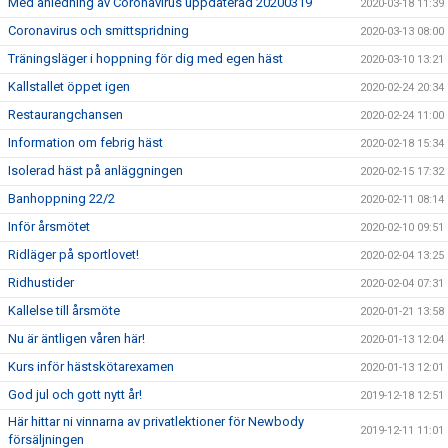
Med anledning av Coronavirus uppdaterad 20200319
2020-03-18 11:39
Coronavirus och smittspridning
2020-03-13 08:00
Träningsläger i hoppning för dig med egen häst
2020-03-10 13:21
Kallstallet öppet igen
2020-02-24 20:34
Restaurangchansen
2020-02-24 11:00
Information om febrig häst
2020-02-18 15:34
Isolerad häst på anläggningen
2020-02-15 17:32
Banhoppning 22/2
2020-02-11 08:14
Inför årsmötet
2020-02-10 09:51
Ridläger på sportlovet!
2020-02-04 13:25
Ridhustider
2020-02-04 07:31
Kallelse till årsmöte
2020-01-21 13:58
Nu är äntligen våren här!
2020-01-13 12:04
Kurs inför hästskötarexamen
2020-01-13 12:01
God jul och gott nytt år!
2019-12-18 12:51
Här hittar ni vinnarna av privatlektioner för Newbody
2019-12-11 11:01
försäljningen