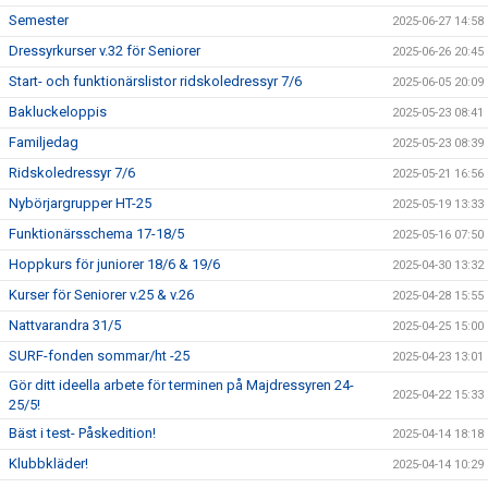
Semester
2025-06-27 14:58
Dressyrkurser v.32 för Seniorer
2025-06-26 20:45
Start- och funktionärslistor ridskoledressyr 7/6
2025-06-05 20:09
Bakluckeloppis
2025-05-23 08:41
Familjedag
2025-05-23 08:39
Ridskoledressyr 7/6
2025-05-21 16:56
Nybörjargrupper HT-25
2025-05-19 13:33
Funktionärsschema 17-18/5
2025-05-16 07:50
Hoppkurs för juniorer 18/6 & 19/6
2025-04-30 13:32
Kurser för Seniorer v.25 & v.26
2025-04-28 15:55
Nattvarandra 31/5
2025-04-25 15:00
SURF-fonden sommar/ht -25
2025-04-23 13:01
Gör ditt ideella arbete för terminen på Majdressyren 24-
2025-04-22 15:33
25/5!
Bäst i test- Påskedition!
2025-04-14 18:18
Klubbkläder!
2025-04-14 10:29