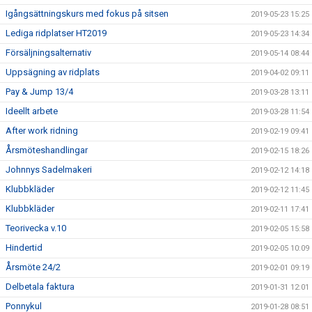
Igångsättningskurs med fokus på sitsen
2019-05-23 15:25
Lediga ridplatser HT2019
2019-05-23 14:34
Försäljningsalternativ
2019-05-14 08:44
Uppsägning av ridplats
2019-04-02 09:11
Pay & Jump 13/4
2019-03-28 13:11
Ideellt arbete
2019-03-28 11:54
After work ridning
2019-02-19 09:41
Årsmöteshandlingar
2019-02-15 18:26
Johnnys Sadelmakeri
2019-02-12 14:18
Klubbkläder
2019-02-12 11:45
Klubbkläder
2019-02-11 17:41
Teorivecka v.10
2019-02-05 15:58
Hindertid
2019-02-05 10:09
Årsmöte 24/2
2019-02-01 09:19
Delbetala faktura
2019-01-31 12:01
Ponnykul
2019-01-28 08:51