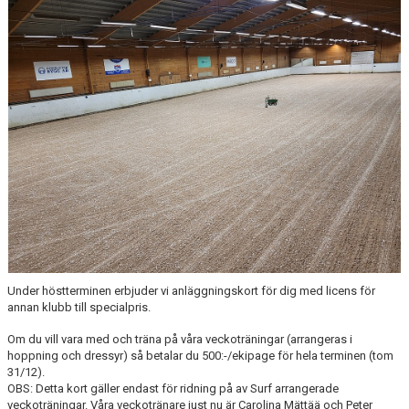
RIDHUSBOKNINGAR
IDEELLT ARBETE
PROVISIONSFÖRSÄLJNING
FRAMSTEG
BOTNIA HÄSTKLINIK
SURF-FONDEN
SURF-HÄNG
Under höstterminen erbjuder vi anläggningskort för dig med licens för
TORSDAGSDRESSYREN
annan klubb till specialpris.
BOKNINGAR
Om du vill vara med och träna på våra veckoträningar (arrangeras i
hoppning och dressyr) så betalar du 500:-/ekipage för hela terminen (tom
31/12).
OBS: Detta kort gäller endast för ridning på av Surf arrangerade
veckoträningar. Våra veckotränare just nu är Carolina Mättää och Peter