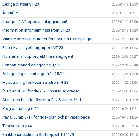
Lediga platser VT-23
2023-01-19 18:33
Årsmöte
2023-01-13 13:21
Imorgon 12/1 öppnar anläggningen!
2023-01-11 12:00
Information inför terminsstarten VT-23
2022-12-19 19:23
Vinnare av privatlektioner för höstens försäljningar
2022-12-13 14:10
Plater kvar i nybörjargrupper VT-23
2022-12-08 18:23
Nu startar vi upp projekt Framsteg igen!
2022-12-06 09:27
Fortsatt stängd anläggning 1/12
2022-12-01 21:40
Anläggningen är stängd från 25/11
2022-11-28 16:20
Hoppträning för Peter Sällström vt 23
2022-11-22 08:56
”Vad är SURF för dig?” - Vinnaren är dragen!
2022-11-07 10:54
Start- och funktionärslistor Pay & Jump 3/11
2022-11-02 19:59
Programridning 6/11
2022-10-24 18:21
Pay & Jump 3/11 för ridskolan och privatekipage
2022-10-13 14:56
Teoriveckan v.44
2022-10-13 08:16
Funktionärsschema Surfhoppet 10-11/9
2022-09-07 15:15