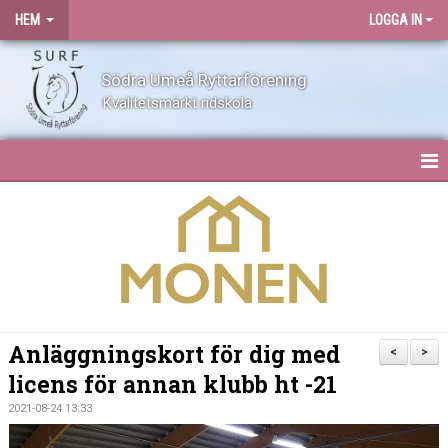
HEM
LOGGA IN
Södra Umeå Ryttarförening
Kvalitetsmärkt ridskola
HEM
NYHETER
OM SURF
KONTAKT
Anläggningskort för dig med
<
>
licens för annan klubb ht -21
ANLÄGGNING
2021-08-24 13:33
BLI MEDLEM