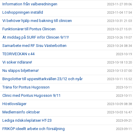
Information från valberedningen
2023-11-27 09:06
Löshoppningen inställd
2023-11-04 17:54
Vi behöver hjälp med bakning till clinicen
2023-10-31 21:03
Funktionärer till Pontus Clinicen
2023-10-27 15:01
Ät middag på SURF inför Clinicen 9/11!
2023-10-26 19:07
Samarbete med RF Sisu Västerbotten
2023-10-24 08:34
TEORIVECKAN v.44
2023-10-19
Vi söker ridlärare!
2023-10-18 13:20
Nu släpps biljetterna!
2023-10-13 07:00
Bingolotter till uppesittarkvällen 23/12 och nyår
2023-10-11 15:52
Träna för Pontus Hugosson
2023-10-11
Clinic med Pontus Hugosson 9/11
2023-10-11
Höstlovsläger
2023-10-09 08:38
Medlemsinfo oktober
2023-10-03 16:47
Lediga ridskoleplatser HT-23
2023-09-21
FRIKÖP ideellt arbete och försäljning
2023-09-11