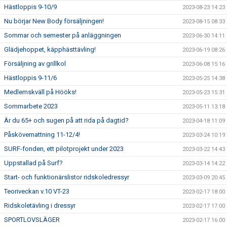
Hästloppis 9-10/9
2023-08-23 14:23
Nu börjar New Body försäljningen!
2023-08-15 08:33
Sommar och semester på anläggningen
2023-06-30 14:11
Glädjehoppet, käpphästtävling!
2023-06-19 08:26
Försäljning av grillkol
2023-06-08 15:16
Hästloppis 9-11/6
2023-05-25 14:38
Medlemskväll på Hööks!
2023-05-23 15:31
Sommarbete 2023
2023-05-11 13:18
Är du 65+ och sugen på att rida på dagtid?
2023-04-18 11:09
Påskövernattning 11-12/4!
2023-03-24 10:19
SURF-fonden, ett pilotprojekt under 2023
2023-03-22 14:43
Uppstallad på Surf?
2023-03-14 14:22
Start- och funktionärslistor ridskoledressyr
2023-03-09 20:45
Teoriveckan v.10 VT-23
2023-02-17 18:00
Ridskoletävling i dressyr
2023-02-17 17:00
SPORTLOVSLÄGER
2023-02-17 16:00