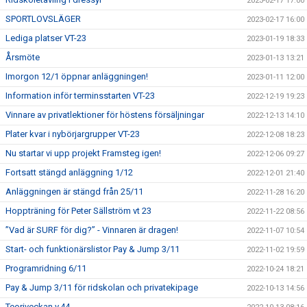
2023-02-17 17:00
SPORTLOVSLÄGER
2023-02-17 16:00
Lediga platser VT-23
2023-01-19 18:33
Årsmöte
2023-01-13 13:21
Imorgon 12/1 öppnar anläggningen!
2023-01-11 12:00
Information inför terminsstarten VT-23
2022-12-19 19:23
Vinnare av privatlektioner för höstens försäljningar
2022-12-13 14:10
Plater kvar i nybörjargrupper VT-23
2022-12-08 18:23
Nu startar vi upp projekt Framsteg igen!
2022-12-06 09:27
Fortsatt stängd anläggning 1/12
2022-12-01 21:40
Anläggningen är stängd från 25/11
2022-11-28 16:20
Hoppträning för Peter Sällström vt 23
2022-11-22 08:56
”Vad är SURF för dig?” - Vinnaren är dragen!
2022-11-07 10:54
Start- och funktionärslistor Pay & Jump 3/11
2022-11-02 19:59
Programridning 6/11
2022-10-24 18:21
Pay & Jump 3/11 för ridskolan och privatekipage
2022-10-13 14:56
Teoriveckan v.44