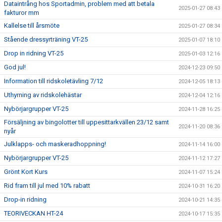
Dataintrång hos Sportadmin, problem med att betala
2025-01-27 08:43
fakturor mm
Kallelse till årsmöte
2025-01-27 08:34
Stående dressyrträning VT-25
2025-01-07 18:10
Drop in ridning VT-25
2025-01-03 12:16
God jul!
2024-12-23 09:50
Information till ridskoletävling 7/12
2024-12-05 18:13
Uthyrning av ridskolehästar
2024-12-04 12:16
Nybörjargrupper VT-25
2024-11-28 16:25
Försäljning av bingolotter till uppesittarkvällen 23/12 samt
2024-11-20 08:36
nyår
Julklapps- och maskeradhoppning!
2024-11-14 16:00
Nybörjargrupper VT-25
2024-11-12 17:27
Grönt Kort Kurs
2024-11-07 15:24
Rid fram till jul med 10% rabatt
2024-10-31 16:20
Drop-in ridning
2024-10-21 14:35
TEORIVECKAN HT-24
2024-10-17 15:35