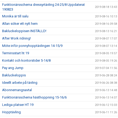
Funktionärsschema dressyrtävling 24-25/8 Uppdaterat
2019-08-18 13:43
190823
Monika är till salu
2019-08-16 10:13
Allan söker ett nytt hem
2019-08-16 09:58
Bakluckeloppisen INSTÄLLD!
2019-08-13 16:21
After Work ridning!
2019-08-07 17:07
Möte inför ponnyhopptävlingen 14-15/9
2019-08-07 13:14
Terminsstart ht 19
2019-08-05 19:57
Kontakt och kontorstider 5-14/8
2019-08-05 19:26
Pay ang Jump
2019-07-04 11:56
Bakluckeloppis
2019-06-28 08:24
Ideellt arbete på tävling
2019-06-26 08:38
Abonnemangsavtal
2019-06-13 14:48
Funktionärsschema hästhoppning 15-16/6
2019-06-13 14:07
Lediga platser HT 19
2019-06-12 15:03
Hopptävling
2019-06-11 11:26