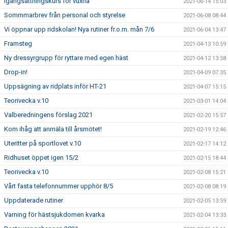
Igångsättningskurs för vuxna
2021-06-14 15:03
Sommmarbrev från personal och styrelse
2021-06-08 08:44
Vi öppnar upp ridskolan! Nya rutiner fr.o.m. mån 7/6
2021-06-04 13:47
Framsteg
2021-04-13 10:59
Ny dressyrgrupp för ryttare med egen häst
2021-04-12 13:58
Drop-in!
2021-04-09 07:35
Uppsägning av ridplats inför HT-21
2021-04-07 15:15
Teorivecka v.10
2021-03-01 14:04
Valberedningens förslag 2021
2021-02-20 15:57
Kom ihåg att anmäla till årsmötet!
2021-02-19 12:46
Uteritter på sportlovet v.10
2021-02-17 14:12
Ridhuset öppet igen 15/2
2021-02-15 18:44
Teorivecka v.10
2021-02-08 15:21
Vårt fasta telefonnummer upphör 8/5
2021-02-08 08:19
Uppdaterade rutiner
2021-02-05 13:59
Varning för hästsjukdomen kvarka
2021-02-04 13:33