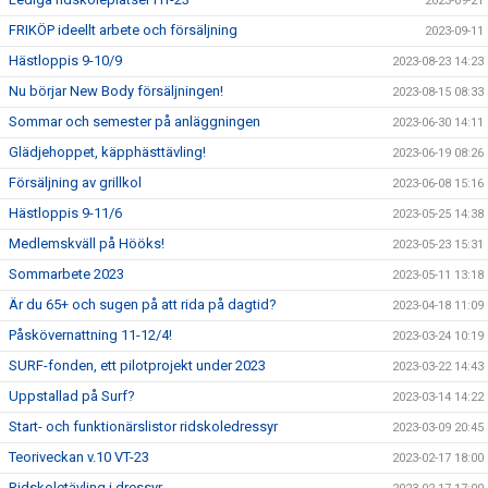
2023-09-21
FRIKÖP ideellt arbete och försäljning
2023-09-11
Hästloppis 9-10/9
2023-08-23 14:23
Nu börjar New Body försäljningen!
2023-08-15 08:33
Sommar och semester på anläggningen
2023-06-30 14:11
Glädjehoppet, käpphästtävling!
2023-06-19 08:26
Försäljning av grillkol
2023-06-08 15:16
Hästloppis 9-11/6
2023-05-25 14:38
Medlemskväll på Hööks!
2023-05-23 15:31
Sommarbete 2023
2023-05-11 13:18
Är du 65+ och sugen på att rida på dagtid?
2023-04-18 11:09
Påskövernattning 11-12/4!
2023-03-24 10:19
SURF-fonden, ett pilotprojekt under 2023
2023-03-22 14:43
Uppstallad på Surf?
2023-03-14 14:22
Start- och funktionärslistor ridskoledressyr
2023-03-09 20:45
Teoriveckan v.10 VT-23
2023-02-17 18:00
Ridskoletävling i dressyr