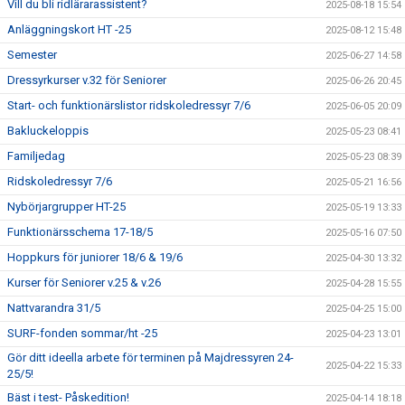
Vill du bli ridlärarassistent?
2025-08-18 15:54
Anläggningskort HT -25
2025-08-12 15:48
Semester
2025-06-27 14:58
Dressyrkurser v.32 för Seniorer
2025-06-26 20:45
Start- och funktionärslistor ridskoledressyr 7/6
2025-06-05 20:09
Bakluckeloppis
2025-05-23 08:41
Familjedag
2025-05-23 08:39
Ridskoledressyr 7/6
2025-05-21 16:56
Nybörjargrupper HT-25
2025-05-19 13:33
Funktionärsschema 17-18/5
2025-05-16 07:50
Hoppkurs för juniorer 18/6 & 19/6
2025-04-30 13:32
Kurser för Seniorer v.25 & v.26
2025-04-28 15:55
Nattvarandra 31/5
2025-04-25 15:00
SURF-fonden sommar/ht -25
2025-04-23 13:01
Gör ditt ideella arbete för terminen på Majdressyren 24-
2025-04-22 15:33
25/5!
Bäst i test- Påskedition!
2025-04-14 18:18