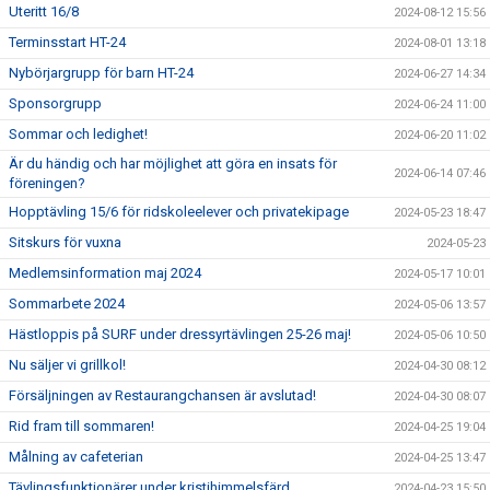
Uteritt 16/8
2024-08-12 15:56
Terminsstart HT-24
2024-08-01 13:18
Nybörjargrupp för barn HT-24
2024-06-27 14:34
Sponsorgrupp
2024-06-24 11:00
Sommar och ledighet!
2024-06-20 11:02
Är du händig och har möjlighet att göra en insats för
2024-06-14 07:46
föreningen?
Hopptävling 15/6 för ridskoleelever och privatekipage
2024-05-23 18:47
Sitskurs för vuxna
2024-05-23
Medlemsinformation maj 2024
2024-05-17 10:01
Sommarbete 2024
2024-05-06 13:57
Hästloppis på SURF under dressyrtävlingen 25-26 maj!
2024-05-06 10:50
Nu säljer vi grillkol!
2024-04-30 08:12
Försäljningen av Restaurangchansen är avslutad!
2024-04-30 08:07
Rid fram till sommaren!
2024-04-25 19:04
Målning av cafeterian
2024-04-25 13:47
Tävlingsfunktionärer under kristihimmelsfärd
2024-04-23 15:50