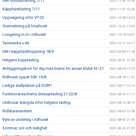
Sen ridhusbokning 7/11
2021-11-05 16:54
Käpphästtävling 7/11
2021-11-01 16:50
Uppsägning inför VT-22
2021-10-28 14:02
Övernattning på höstlovet
2021-10-22 13:49
Longering m.m i ridhuset
2021-10-18 18:01
Teorivecka v.44
2021-10-11 14:17
DM i käpphästhoppning 18/9
2021-09-09 11:58
Helgens hopptävling
2021-09-01 21:09
Anläggningskort för dig med licens för annan klubb ht -21
2021-08-24 13:33
Ridhuset öppet från 19/8
2021-08-18 11:51
Lediga stallplatser på SURF!
2021-08-17 10:14
Funktionärsschema dressyrtävling 21-22/8
2021-08-16 11:11
Uteboxar stängda inför helgens tävling
2021-08-16 08:19
Ridlärarassistent
2021-08-09 15:58
Byte av underlag i ridhuset
2021-08-04 21:05
Sommar, sol och ledighet
2021-06-23 21:03