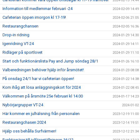
2024-02-13 14:44
Information till medlemmar februari -24
2024-02-09 14:49
Cafeterian öppen imorgon kl 17-19!
2024-02-06 21:05
Restaurangchansen
2024-02-05 16:36
Drop-in ridning
2024-01-29 14:30
Igenridning VT-24
2024-01-29 14:11
Ridläger på sportlovet
2024-01-29 11:10
Start och funktionärslista Pay and Jump söndag 28/1
2024-01-26 16:10
Valberedningen behöver hjälp inför årsmötet!
2024-01-23 08:08
På onsdag 24/1 har vi cafeterian öppen!
2024-01-22 14:38
Kom ihåg att lösa anläggningskort för 2024
2024-01-22 08:45
Välkommen på årsmöte 25e februari kl 14.00
2024-01-17 14:23
Nybörjargrupper VT-24
2024-01-02
Här kommer en julhälsning från personalen
2023-12-19 11:00
Restaurangchasen 2024
2023-12-14 19:51
Hjälp oss behålla Surfvärmen!
2023-12-12 21:34
Funktionärer till julföreställningen 16/12