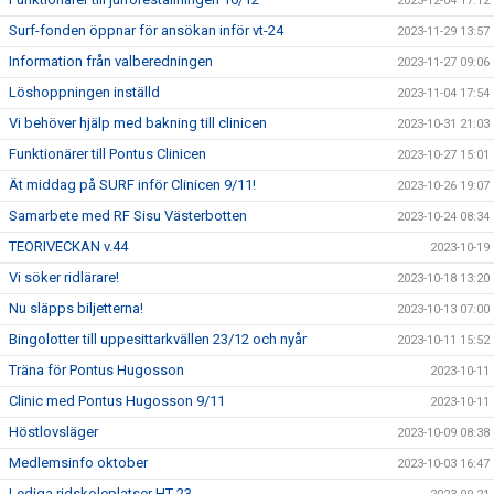
2023-12-04 17:12
Surf-fonden öppnar för ansökan inför vt-24
2023-11-29 13:57
Information från valberedningen
2023-11-27 09:06
Löshoppningen inställd
2023-11-04 17:54
Vi behöver hjälp med bakning till clinicen
2023-10-31 21:03
Funktionärer till Pontus Clinicen
2023-10-27 15:01
Ät middag på SURF inför Clinicen 9/11!
2023-10-26 19:07
Samarbete med RF Sisu Västerbotten
2023-10-24 08:34
TEORIVECKAN v.44
2023-10-19
Vi söker ridlärare!
2023-10-18 13:20
Nu släpps biljetterna!
2023-10-13 07:00
Bingolotter till uppesittarkvällen 23/12 och nyår
2023-10-11 15:52
Träna för Pontus Hugosson
2023-10-11
Clinic med Pontus Hugosson 9/11
2023-10-11
Höstlovsläger
2023-10-09 08:38
Medlemsinfo oktober
2023-10-03 16:47
Lediga ridskoleplatser HT-23