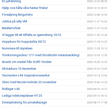
En julhälsning
2025-12-22 08:32
Hjälp oss hålla våra hästar friska!
2025-12-16 20:41
Försäljning Bingolotto
2025-12-08 15:49
Jobba på rally VM
2025-11-27 16:03
Medlemsfest
2025-11-27 15:59
Vi lägger till ett tillfälle av igenridning 10/12
2025-11-24 14:20
Hoppkurs för hopprädda 30/12
2025-11-18 15:25
Nominera till styrelsen
2025-11-03 19:15
Tömkörningsclinic 1/11 med Stockholm Hästutveckling!
2025-10-24 12:35
Ansök om medel från SURF-fonden
2025-10-20 15:53
Skötarkurs 10 december
2025-10-16 13:42
Teorivecka v.44: Inspirationsvecka!
2025-10-14 12:46
Clinic med Nicole Holmén 22 november
2025-10-06 14:23
Ridläger v.44
2025-09-16 13:12
Lediga ridskoleplatser HT-25
2025-09-15 18:15
Dressyrträning för privatekipage
2025-08-19 17:48