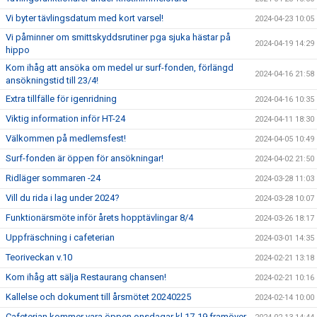
Vi byter tävlingsdatum med kort varsel!
2024-04-23 10:05
Vi påminner om smittskyddsrutiner pga sjuka hästar på
2024-04-19 14:29
hippo
Kom ihåg att ansöka om medel ur surf-fonden, förlängd
2024-04-16 21:58
ansökningstid till 23/4!
Extra tillfälle för igenridning
2024-04-16 10:35
Viktig information inför HT-24
2024-04-11 18:30
Välkommen på medlemsfest!
2024-04-05 10:49
Surf-fonden är öppen för ansökningar!
2024-04-02 21:50
Ridläger sommaren -24
2024-03-28 11:03
Vill du rida i lag under 2024?
2024-03-28 10:07
Funktionärsmöte inför årets hopptävlingar 8/4
2024-03-26 18:17
Uppfräschning i cafeterian
2024-03-01 14:35
Teoriveckan v.10
2024-02-21 13:18
Kom ihåg att sälja Restaurang chansen!
2024-02-21 10:16
Kallelse och dokument till årsmötet 20240225
2024-02-14 10:00
Cafeterian kommer vara öppen onsdagar kl 17-19 framöver