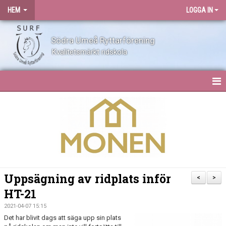
HEM
LOGGA IN
Södra Umeå Ryttarförening
Kvalitetsmärkt ridskola
HEM
NYHETER
OM SURF
KONTAKT
Uppsägning av ridplats inför
<
>
HT-21
ANLÄGGNING
2021-04-07 15:15
BLI MEDLEM
Det har blivit dags att säga upp sin plats