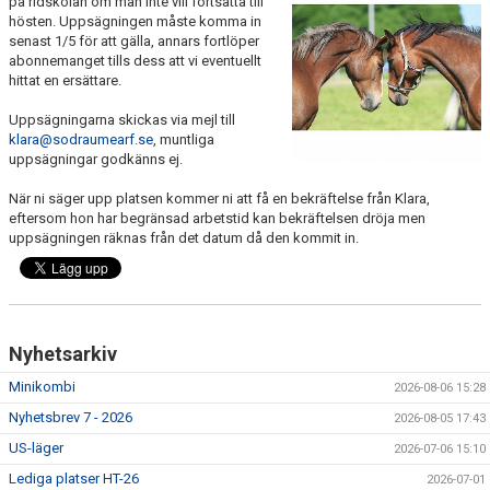
på ridskolan om man inte vill fortsätta till
RIDHUSBOKNINGAR
hösten. Uppsägningen måste komma in
senast 1/5 för att gälla, annars fortlöper
abonnemanget tills dess att vi eventuellt
IDEELLT ARBETE
hittat en ersättare.
PROVISIONSFÖRSÄLJNING
Uppsägningarna skickas via mejl till
klara@sodraumearf.se
, muntliga
uppsägningar godkänns ej.
FRAMSTEG
När ni säger upp platsen kommer ni att få en bekräftelse från Klara,
BOTNIA HÄSTKLINIK
eftersom hon har begränsad arbetstid kan bekräftelsen dröja men
uppsägningen räknas från det datum då den kommit in.
SURF-FONDEN
SURF-HÄNG
TORSDAGSDRESSYREN
Nyhetsarkiv
Minikombi
2026-08-06 15:28
BOKNINGAR
Nyhetsbrev 7 - 2026
2026-08-05 17:43
US-läger
2026-07-06 15:10
Lediga platser HT-26
2026-07-01