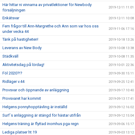
Här hittar ni vinnarna av privatlektioner för Newbody
2019-12-11 11:01
försäljningen
Enkätsvar
2019-12-11 10:08
Fem frågor till Ann-Margrethe och Ann som var hos oss
2019-11-06 17:16
under vecka 44
Tänk på hastigheten!
2019-10-18 13:26
Leverans av New Body
2019-10-08 13:38
Städkväll
2019-10-08 11:35
Aktivitetsdag på lördag!
2019-10-01 22:36
Föl 2020?!?
2019-09-30 15:11
Ridläger v.44
2019-09-25 12:41
Provsvar och öppnande av anläggning
2019-09-17 10:40
Provsvaret har kommit
2019-09-13 17:41
Helgens ponnyhopptävling är inställd
2019-09-12 16:02
Surf´s anläggning är stängd för hästar utifrån
2019-09-12 15:04
Helgens träning är flyttad inomhus pga regn
2019-09-06 15:17
Lediga platser ht 19
2019-09-03 13:12