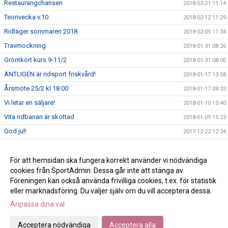
Restaurangchansen
2018-02-21 11:14
Teorivecka v.10
2018-02-12 11:29
Ridläger sommaren 2018
2018-02-05 11:34
Travmockning
2018-01-31 08:26
Gröntkort kurs 9-11/2
2018-01-31 08:00
ÄNTLIGEN är ridsport friskvård!
2018-01-17 13:58
Årsmöte 25/2 kl 18.00
2018-01-17 08:33
Vi letar en säljare!
2018-01-10 13:40
Vita ridbanan är skottad
2018-01-09 15:23
God jul!
2017-12-22 12:34
Klubbkläderna har kommit!
2017-12-21 16:27
Att lösa anläggningskort 2018
För att hemsidan ska fungera korrekt använder vi nödvändiga
2017-12-18 14:39
cookies från SportAdmin. Dessa går inte att stänga av.
Schema för teoriveckan
2017-10-26 14:45
Föreningen kan också använda frivilliga cookies, t.ex. för statistik
eller marknadsföring. Du väljer själv om du vill acceptera dessa.
Anpassa dina val
Cookie-inställningar
Gå till Webbversion
Acceptera nödvändiga
Acceptera alla