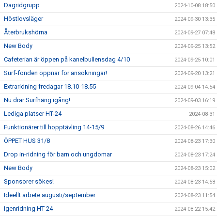
Dagridgrupp
2024-10-08 18:50
Höstlovsläger
2024-09-30 13:35
Återbrukshörna
2024-09-27 07:48
New Body
2024-09-25 13:52
Cafeterian är öppen på kanelbullensdag 4/10
2024-09-25 10:01
Surf-fonden öppnar för ansökningar!
2024-09-20 13:21
Extraridning fredagar 18.10-18.55
2024-09-04 14:54
Nu drar Surfhäng igång!
2024-09-03 16:19
Lediga platser HT-24
2024-08-31
Funktionärer till hopptävling 14-15/9
2024-08-26 14:46
ÖPPET HUS 31/8
2024-08-23 17:30
Drop in-ridning för barn och ungdomar
2024-08-23 17:24
New Body
2024-08-23 15:02
Sponsorer sökes!
2024-08-23 14:58
Ideellt arbete augusti/september
2024-08-23 11:54
Igenridning HT-24
2024-08-22 15:42