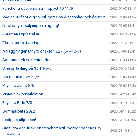
2022-10-13 08:16
Funktionärsschema Surfhoppet 10-11/9
2022-09-07 15:15
Vad är Surf för dig? Vi vill gärna ha dina tankar och åsikter!
2022-09-06 11:34
Newbodyförsäljningen är igång!
2022-09-05 11:41
Karantän i spiltstallet
2022-08-13 21:36
Försenad fakturering
2022-07-15 21:27
Anläggningen uthyrd ons-sön v.27 (6/7-10/7)
2022-07-05 19:41
Sommar och semestertider
2022-06-30 11:05
Dressyrtävling på Surf 3-5/6
2022-05-16 09:41
Övernattning 28-29/5
2022-05-06 14:42
Pay and Jump 8/5
2022-05-02 15:38
Vinnare av privatlektion
2022-04-25 15:42
Pay and Ride 7/5
2022-04-19 07:37
Sommarbete 2022
2022-04-11 10:22
Lediga stallplatser!
2022-03-15 15:05
Startlista och funktionärsschema till morgondagens Pay
2022-03-10 14:14
and Jump