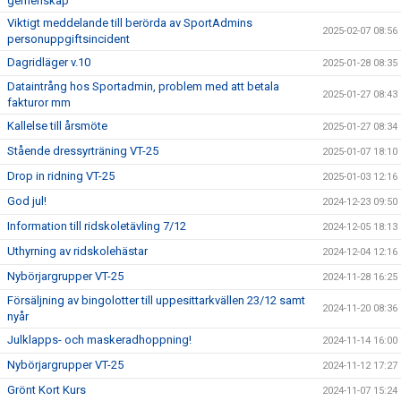
gemenskap"
Viktigt meddelande till berörda av SportAdmins
2025-02-07 08:56
personuppgiftsincident
Dagridläger v.10
2025-01-28 08:35
Dataintrång hos Sportadmin, problem med att betala
2025-01-27 08:43
fakturor mm
Kallelse till årsmöte
2025-01-27 08:34
Stående dressyrträning VT-25
2025-01-07 18:10
Drop in ridning VT-25
2025-01-03 12:16
God jul!
2024-12-23 09:50
Information till ridskoletävling 7/12
2024-12-05 18:13
Uthyrning av ridskolehästar
2024-12-04 12:16
Nybörjargrupper VT-25
2024-11-28 16:25
Försäljning av bingolotter till uppesittarkvällen 23/12 samt
2024-11-20 08:36
nyår
Julklapps- och maskeradhoppning!
2024-11-14 16:00
Nybörjargrupper VT-25
2024-11-12 17:27
Grönt Kort Kurs
2024-11-07 15:24