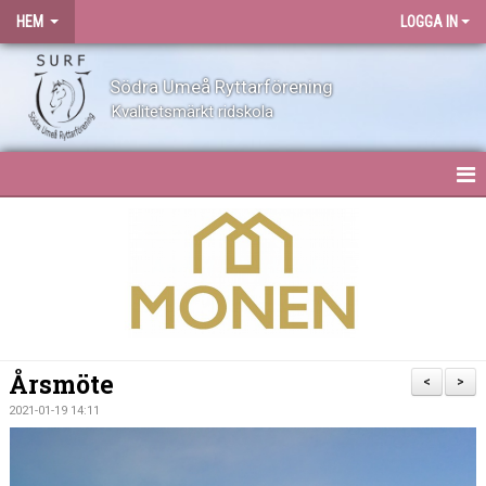
HEM
LOGGA IN
Södra Umeå Ryttarförening
Kvalitetsmärkt ridskola
HEM
NYHETER
OM SURF
KONTAKT
Årsmöte
<
>
ANLÄGGNING
2021-01-19 14:11
BLI MEDLEM