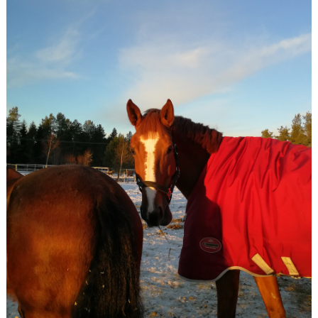
RIDHUSBOKNINGAR
IDEELLT ARBETE
PROVISIONSFÖRSÄLJNING
FRAMSTEG
BOTNIA HÄSTKLINIK
SURF-FONDEN
SURF-HÄNG
TORSDAGSDRESSYREN
BOKNINGAR