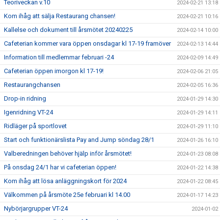
Teoriveckan v.10
2024-02-21 13:18
Kom ihåg att sälja Restaurang chansen!
2024-02-21 10:16
Kallelse och dokument till årsmötet 20240225
2024-02-14 10:00
Cafeterian kommer vara öppen onsdagar kl 17-19 framöver
2024-02-13 14:44
Information till medlemmar februari -24
2024-02-09 14:49
Cafeterian öppen imorgon kl 17-19!
2024-02-06 21:05
Restaurangchansen
2024-02-05 16:36
Drop-in ridning
2024-01-29 14:30
Igenridning VT-24
2024-01-29 14:11
Ridläger på sportlovet
2024-01-29 11:10
Start och funktionärslista Pay and Jump söndag 28/1
2024-01-26 16:10
Valberedningen behöver hjälp inför årsmötet!
2024-01-23 08:08
På onsdag 24/1 har vi cafeterian öppen!
2024-01-22 14:38
Kom ihåg att lösa anläggningskort för 2024
2024-01-22 08:45
Välkommen på årsmöte 25e februari kl 14.00
2024-01-17 14:23
Nybörjargrupper VT-24
2024-01-02