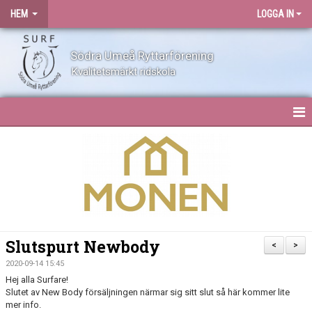
HEM
LOGGA IN
Södra Umeå Ryttarförening
Kvalitetsmärkt ridskola
HEM
NYHETER
OM SURF
KONTAKT
Slutspurt Newbody
<
>
ANLÄGGNING
2020-09-14 15:45
Hej alla Surfare!
Slutet av New Body försäljningen närmar sig sitt slut så här kommer lite
BLI MEDLEM
mer info.