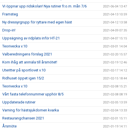
Vi öppnar upp ridskolan! Nya rutiner fr.o.m. mån 7/6
2021-06-04 13:47
Framsteg
2021-04-13 10:59
Ny dressyrgrupp för ryttare med egen häst
2021-04-12 13:58
Drop-in!
2021-04-09 07:35
Uppsägning av ridplats inför HT-21
2021-04-07 15:15
Teorivecka v.10
2021-03-01 14:04
Valberedningens förslag 2021
2021-02-20 15:57
Kom ihåg att anmäla till årsmötet!
2021-02-19 12:46
Uteritter på sportlovet v.10
2021-02-17 14:12
Ridhuset öppet igen 15/2
2021-02-15 18:44
Teorivecka v.10
2021-02-08 15:21
Vårt fasta telefonnummer upphör 8/5
2021-02-08 08:19
Uppdaterade rutiner
2021-02-05 13:59
Varning för hästsjukdomen kvarka
2021-02-04 13:33
Restaurangchansen 2021
2021-02-01 15:11
Årsmöte
2021-01-19 14:11