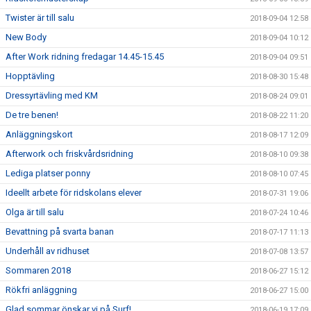
Twister är till salu
2018-09-04 12:58
New Body
2018-09-04 10:12
After Work ridning fredagar 14.45-15.45
2018-09-04 09:51
Hopptävling
2018-08-30 15:48
Dressyrtävling med KM
2018-08-24 09:01
De tre benen!
2018-08-22 11:20
Anläggningskort
2018-08-17 12:09
Afterwork och friskvårdsridning
2018-08-10 09:38
Lediga platser ponny
2018-08-10 07:45
Ideellt arbete för ridskolans elever
2018-07-31 19:06
Olga är till salu
2018-07-24 10:46
Bevattning på svarta banan
2018-07-17 11:13
Underhåll av ridhuset
2018-07-08 13:57
Sommaren 2018
2018-06-27 15:12
Rökfri anläggning
2018-06-27 15:00
Glad sommar önskar vi på Surf!
2018-06-19 17:09