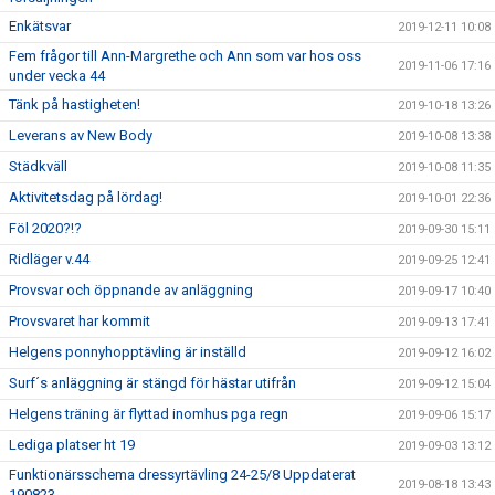
Enkätsvar
2019-12-11 10:08
Fem frågor till Ann-Margrethe och Ann som var hos oss
2019-11-06 17:16
under vecka 44
Tänk på hastigheten!
2019-10-18 13:26
Leverans av New Body
2019-10-08 13:38
Städkväll
2019-10-08 11:35
Aktivitetsdag på lördag!
2019-10-01 22:36
Föl 2020?!?
2019-09-30 15:11
Ridläger v.44
2019-09-25 12:41
Provsvar och öppnande av anläggning
2019-09-17 10:40
Provsvaret har kommit
2019-09-13 17:41
Helgens ponnyhopptävling är inställd
2019-09-12 16:02
Surf´s anläggning är stängd för hästar utifrån
2019-09-12 15:04
Helgens träning är flyttad inomhus pga regn
2019-09-06 15:17
Lediga platser ht 19
2019-09-03 13:12
Funktionärsschema dressyrtävling 24-25/8 Uppdaterat
2019-08-18 13:43
190823