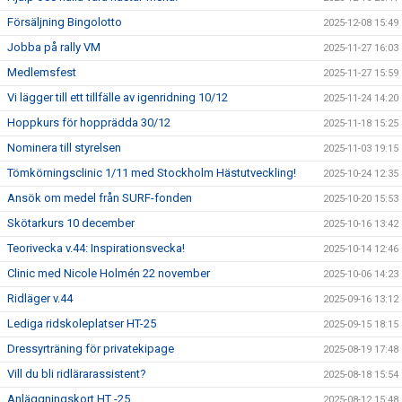
Försäljning Bingolotto
2025-12-08 15:49
Jobba på rally VM
2025-11-27 16:03
Medlemsfest
2025-11-27 15:59
Vi lägger till ett tillfälle av igenridning 10/12
2025-11-24 14:20
Hoppkurs för hopprädda 30/12
2025-11-18 15:25
Nominera till styrelsen
2025-11-03 19:15
Tömkörningsclinic 1/11 med Stockholm Hästutveckling!
2025-10-24 12:35
Ansök om medel från SURF-fonden
2025-10-20 15:53
Skötarkurs 10 december
2025-10-16 13:42
Teorivecka v.44: Inspirationsvecka!
2025-10-14 12:46
Clinic med Nicole Holmén 22 november
2025-10-06 14:23
Ridläger v.44
2025-09-16 13:12
Lediga ridskoleplatser HT-25
2025-09-15 18:15
Dressyrträning för privatekipage
2025-08-19 17:48
Vill du bli ridlärarassistent?
2025-08-18 15:54
Anläggningskort HT -25
2025-08-12 15:48