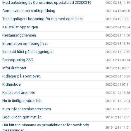
Med anledning av Coronavirus uppdaterad 20200319
2020-03-18 11:39
Coronavirus och smittspridning
2020-03-13 08:00
Träningsläger i hoppning för dig med egen häst
2020-03-10 13:21
Kallstallet öppet igen
2020-02-24 20:34
Restaurangchansen
2020-02-24 11:00
Information om febrig häst
2020-02-18 15:34
Isolerad häst på anläggningen
2020-02-15 17:32
Banhoppning 22/2
2020-02-11 08:14
Inför årsmötet
2020-02-10 09:51
Ridläger på sportlovet!
2020-02-04 13:25
Ridhustider
2020-02-04 07:31
Kallelse till årsmöte
2020-01-21 13:58
Nu är äntligen våren här!
2020-01-13 12:04
Kurs inför hästskötarexamen
2020-01-13 12:01
God jul och gott nytt år!
2019-12-18 12:51
Här hittar ni vinnarna av privatlektioner för Newbody
2019-12-11 11:01
försäljningen