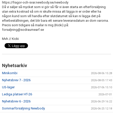
https://fragor-och-svar.newbody.se/newbody
Då vi säljer så mycket som vi gör så får vi även starta en efterförsäljning
utan extra kostnad så om ni skulle missa att lägga in er order eller ha
någon kund som vill handla efter slutdatumet så kan ni lägga det på
efterbeställningen, det blir bara ett senare leveransdatum av dom varorna.
Precis som tidigare så mailar ni mig (Kicki) på:
forsaljning@sodraumearf.se
Mvh // Kicki
Nyhetsarkiv
Minikombi
2026-08-06 15:28
Nyhetsbrev 7 - 2026
2026-08-05 17:43
US-läger
2026-07-06 15:10
Lediga platser HT-26
2026-07-01
Nyhetsbrev 6 - 2026
2026-06-29 16:22
Sommarförsäljning Newbody
2026-06-25 12:18