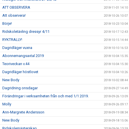
ATT OBSERVERA
2018-11-01 14:10
Att observera!
2018-10-26 10:07
Börje!
2018-10-23 10:04
Ridskoletävling dressyr 4/11
2018-10-17 12:43
RYKTRALLY!
2018-10-15 14:44
Dagridläger vuxna
2018-10-10 16:53
Abonnemangsavtal 2019
2018-10-04 15:35
Teoriveckan v.44
2018-10-04 15:30
Dagridläger höstlovet
2018-10-04 10:26
New Body
2018-10-02 08:44
Dagridning onsdagar
2018-09-27 14:49
Förändringar i verksamheten från och med 1/1 2019.
2018-09-26 13:09
Molly
2018-09-26 09:17
Ann-Margrete Andersson
2018-09-19 08:34
New Body
2018-09-18 15:06
Ridskolemästerskap
2018-09-06 13:59