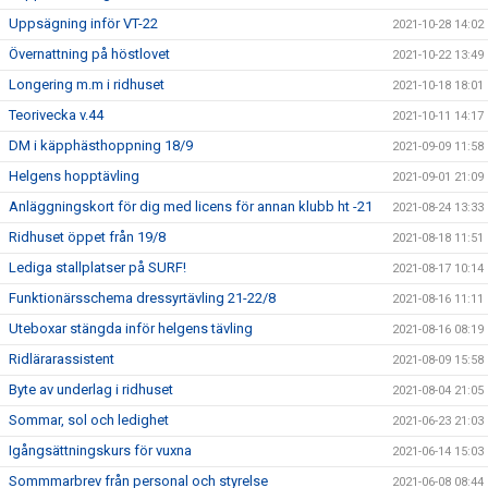
Uppsägning inför VT-22
2021-10-28 14:02
Övernattning på höstlovet
2021-10-22 13:49
Longering m.m i ridhuset
2021-10-18 18:01
Teorivecka v.44
2021-10-11 14:17
DM i käpphästhoppning 18/9
2021-09-09 11:58
Helgens hopptävling
2021-09-01 21:09
Anläggningskort för dig med licens för annan klubb ht -21
2021-08-24 13:33
Ridhuset öppet från 19/8
2021-08-18 11:51
Lediga stallplatser på SURF!
2021-08-17 10:14
Funktionärsschema dressyrtävling 21-22/8
2021-08-16 11:11
Uteboxar stängda inför helgens tävling
2021-08-16 08:19
Ridlärarassistent
2021-08-09 15:58
Byte av underlag i ridhuset
2021-08-04 21:05
Sommar, sol och ledighet
2021-06-23 21:03
Igångsättningskurs för vuxna
2021-06-14 15:03
Sommmarbrev från personal och styrelse
2021-06-08 08:44