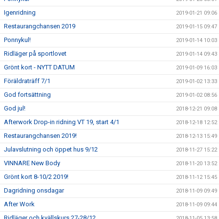
Igenridning
2019-01-21 09:06
Restaurangchansen 2019
2019-01-15 09:47
Ponnykul!
2019-01-14 10:03
Ridläger på sportlovet
2019-01-14 09:43
Grönt kort - NYTT DATUM
2019-01-09 16:03
Föräldraträff 7/1
2019-01-02 13:33
God fortsättning
2019-01-02 08:56
God jul!
2018-12-21 09:08
Afterwork Drop-in ridning VT 19, start 4/1
2018-12-18 12:52
Restaurangchansen 2019!
2018-12-13 15:49
Julavslutning och öppet hus 9/12
2018-11-27 15:22
VINNARE New Body
2018-11-20 13:52
Grönt kort 8-10/2 2019!
2018-11-12 15:45
Dagridning onsdagar
2018-11-09 09:49
After Work
2018-11-09 09:44
Ridläger och kvällskurs 27-28/12
2018-11-05 13:58