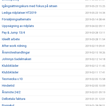
Igångsättningskurs med fokus på sitsen
2019-05-23 15:25
Lediga ridplatser HT2019
2019-05-23 14:34
Försäljningsalternativ
2019-05-14 08:44
Uppsägning av ridplats
2019-04-02 09:11
Pay & Jump 13/4
2019-03-28 13:11
Ideellt arbete
2019-03-28 11:54
After work ridning
2019-02-19 09:41
Årsmöteshandlingar
2019-02-15 18:26
Johnnys Sadelmakeri
2019-02-12 14:18
Klubbkläder
2019-02-12 11:45
Klubbkläder
2019-02-11 17:41
Teorivecka v.10
2019-02-05 15:58
Hindertid
2019-02-05 10:09
Årsmöte 24/2
2019-02-01 09:19
Delbetala faktura
2019-01-31 12:01
Ponnykul
2019-01-28 08:51