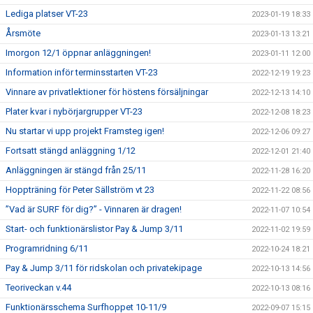
Lediga platser VT-23
2023-01-19 18:33
Årsmöte
2023-01-13 13:21
Imorgon 12/1 öppnar anläggningen!
2023-01-11 12:00
Information inför terminsstarten VT-23
2022-12-19 19:23
Vinnare av privatlektioner för höstens försäljningar
2022-12-13 14:10
Plater kvar i nybörjargrupper VT-23
2022-12-08 18:23
Nu startar vi upp projekt Framsteg igen!
2022-12-06 09:27
Fortsatt stängd anläggning 1/12
2022-12-01 21:40
Anläggningen är stängd från 25/11
2022-11-28 16:20
Hoppträning för Peter Sällström vt 23
2022-11-22 08:56
”Vad är SURF för dig?” - Vinnaren är dragen!
2022-11-07 10:54
Start- och funktionärslistor Pay & Jump 3/11
2022-11-02 19:59
Programridning 6/11
2022-10-24 18:21
Pay & Jump 3/11 för ridskolan och privatekipage
2022-10-13 14:56
Teoriveckan v.44
2022-10-13 08:16
Funktionärsschema Surfhoppet 10-11/9
2022-09-07 15:15