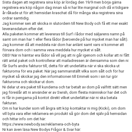
Sista dagen att registrera sina köp är lördag den 19/9 men börja gärna
RIDHUSBOKNINGAR
registrera era köp någon dag innan så ni har lite marginal och då vi tidigare
år råkade ut för att hemsidan kraschat då för många ska registrera sina
ordrar samtidig.
IDEELLT ARBETE
Jag kommer sen att skicka in slutordern till New Body och få ett mer exakt
leveransdatum efter det.
PROVISIONSFÖRSÄLJNING
Alla paketen kommer att levereras till Surf i lådor med säljarens namn på
samt om man har 1 eller flera lådor (beroende på hur mycket man har sålt).
FRAMSTEG
Jag kommer då att meddela när dom har anlänt samt vars vi kommer att
förvara dom och i samma veva meddela hur mycket vi sålt.
OBS! När ni hämtar era lådor så vill jag att ni går igenom och kollar att ni fått
BOTNIA HÄSTKLINIK
rätt antal paket och kontrollerar att mailadressen är densamma som den ni
får Surfs andra fakturor till, detta för att underlätta när vi ska skicka ut
SURF-FONDEN
fakturorna för era paket. När jag sammanställt vilka som sålt och för hur
mycket så skickar jag den informationen till Emmeli som i sin tur gör
SURF-HÄNG
fakturorna och skickar ut dom.
Ni delar ut era paket till kunderna och tar betalt av dom på valfritt sätt men
jag föreslår att ni använder er av Swish, dom flesta människor har det och
TORSDAGSDRESSYREN
ni får in pengarna på kontot direkt vilket underlättar när ni ska betala
fakturan.
BOKNINGAR
Om ni har kunder som vill ångra sitt köp kontaktar ni mig (Kicki), om dom
vill byta vara eller reklamera en produkt så gör dom det själv på hemsidan
och hittar info om det här:
https://www.newbody.se/reklamera-och-byta
Ni kan även läsa New Bodys Frågor & Svar här: