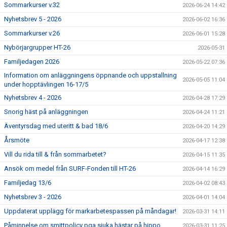
Sommarkurser v.32
2026-06-24 14:42
Nyhetsbrev 5 - 2026
2026-06-02 16:36
Sommarkurser v.26
2026-06-01 15:28
Nybörjargrupper HT-26
2026-05-31
Familjedagen 2026
2026-05-22 07:36
Information om anläggningens öppnande och uppstallning
2026-05-05 11:04
under hopptävlingen 16-17/5
Nyhetsbrev 4 - 2026
2026-04-28 17:29
Snorig häst på anläggningen
2026-04-24 11:21
Äventyrsdag med uteritt & bad 18/6
2026-04-20 14:29
Årsmöte
2026-04-17 12:38
Vill du rida till & från sommarbetet?
2026-04-15 11:35
Ansök om medel från SURF-Fonden till HT-26
2026-04-14 16:29
Familjedag 13/6
2026-04-02 08:43
Nyhetsbrev 3 - 2026
2026-04-01 14:04
Uppdaterat upplägg för markarbetespassen på måndagar!
2026-03-31 14:11
Påminnelse om smittpolicy pga sjuka hästar på hippo
2026-03-31 11:25