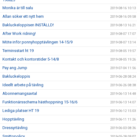
Monika är till salu
2019-08-16 10:13
Allan söker ett nytt hem
2019-08-16 09:58
Bakluckeloppisen INSTÄLLD!
2019-08-13 16:21
After Work ridning!
2019-08-07 17:07
Möte inför ponnyhopptävlingen 14-15/9
2019-08-07 13:14
Terminsstart ht 19
2019-08-05 19:57
Kontakt och kontorstider 5-14/8
2019-08-05 19:26
Pay ang Jump
2019-07-04 11:56
Bakluckeloppis
2019-06-28 08:24
Ideellt arbete på tävling
2019-06-26 08:38
Abonnemangsavtal
2019-06-13 14:48
Funktionärsschema hästhoppning 15-16/6
2019-06-13 14:07
Lediga platser HT 19
2019-06-12 15:03
Hopptävling
2019-06-11 11:26
Dressyrtävling
2019-06-03 08:36
Smittopolicy
2019-05-28 09:07