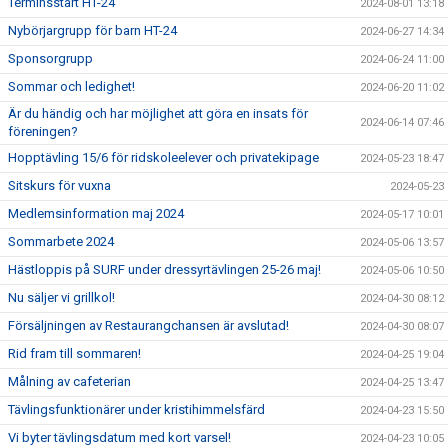
Terminsstart HT-24
2024-08-01 13:18
Nybörjargrupp för barn HT-24
2024-06-27 14:34
Sponsorgrupp
2024-06-24 11:00
Sommar och ledighet!
2024-06-20 11:02
Är du händig och har möjlighet att göra en insats för
2024-06-14 07:46
föreningen?
Hopptävling 15/6 för ridskoleelever och privatekipage
2024-05-23 18:47
Sitskurs för vuxna
2024-05-23
Medlemsinformation maj 2024
2024-05-17 10:01
Sommarbete 2024
2024-05-06 13:57
Hästloppis på SURF under dressyrtävlingen 25-26 maj!
2024-05-06 10:50
Nu säljer vi grillkol!
2024-04-30 08:12
Försäljningen av Restaurangchansen är avslutad!
2024-04-30 08:07
Rid fram till sommaren!
2024-04-25 19:04
Målning av cafeterian
2024-04-25 13:47
Tävlingsfunktionärer under kristihimmelsfärd
2024-04-23 15:50
Vi byter tävlingsdatum med kort varsel!
2024-04-23 10:05