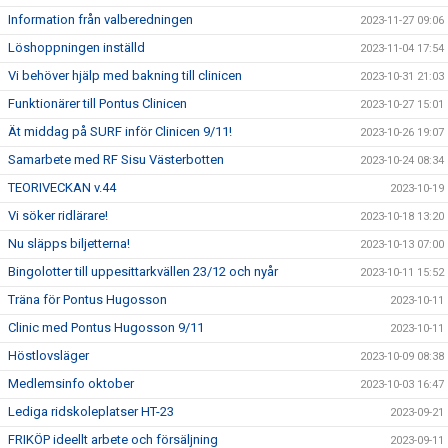
Information från valberedningen
2023-11-27 09:06
Löshoppningen inställd
2023-11-04 17:54
Vi behöver hjälp med bakning till clinicen
2023-10-31 21:03
Funktionärer till Pontus Clinicen
2023-10-27 15:01
Ät middag på SURF inför Clinicen 9/11!
2023-10-26 19:07
Samarbete med RF Sisu Västerbotten
2023-10-24 08:34
TEORIVECKAN v.44
2023-10-19
Vi söker ridlärare!
2023-10-18 13:20
Nu släpps biljetterna!
2023-10-13 07:00
Bingolotter till uppesittarkvällen 23/12 och nyår
2023-10-11 15:52
Träna för Pontus Hugosson
2023-10-11
Clinic med Pontus Hugosson 9/11
2023-10-11
Höstlovsläger
2023-10-09 08:38
Medlemsinfo oktober
2023-10-03 16:47
Lediga ridskoleplatser HT-23
2023-09-21
FRIKÖP ideellt arbete och försäljning
2023-09-11