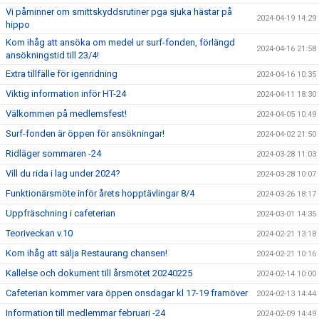
Vi påminner om smittskyddsrutiner pga sjuka hästar på
2024-04-19 14:29
hippo
Kom ihåg att ansöka om medel ur surf-fonden, förlängd
2024-04-16 21:58
ansökningstid till 23/4!
Extra tillfälle för igenridning
2024-04-16 10:35
Viktig information inför HT-24
2024-04-11 18:30
Välkommen på medlemsfest!
2024-04-05 10:49
Surf-fonden är öppen för ansökningar!
2024-04-02 21:50
Ridläger sommaren -24
2024-03-28 11:03
Vill du rida i lag under 2024?
2024-03-28 10:07
Funktionärsmöte inför årets hopptävlingar 8/4
2024-03-26 18:17
Uppfräschning i cafeterian
2024-03-01 14:35
Teoriveckan v.10
2024-02-21 13:18
Kom ihåg att sälja Restaurang chansen!
2024-02-21 10:16
Kallelse och dokument till årsmötet 20240225
2024-02-14 10:00
Cafeterian kommer vara öppen onsdagar kl 17-19 framöver
2024-02-13 14:44
Information till medlemmar februari -24
2024-02-09 14:49