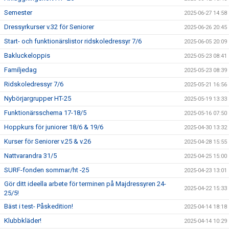
Semester
2025-06-27 14:58
Dressyrkurser v.32 för Seniorer
2025-06-26 20:45
Start- och funktionärslistor ridskoledressyr 7/6
2025-06-05 20:09
Bakluckeloppis
2025-05-23 08:41
Familjedag
2025-05-23 08:39
Ridskoledressyr 7/6
2025-05-21 16:56
Nybörjargrupper HT-25
2025-05-19 13:33
Funktionärsschema 17-18/5
2025-05-16 07:50
Hoppkurs för juniorer 18/6 & 19/6
2025-04-30 13:32
Kurser för Seniorer v.25 & v.26
2025-04-28 15:55
Nattvarandra 31/5
2025-04-25 15:00
SURF-fonden sommar/ht -25
2025-04-23 13:01
Gör ditt ideella arbete för terminen på Majdressyren 24-
2025-04-22 15:33
25/5!
Bäst i test- Påskedition!
2025-04-14 18:18
Klubbkläder!
2025-04-14 10:29