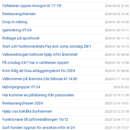
Cafeterian öppen imorgon kl 17-19!
2024-02-06 21:05
Restaurangchansen
2024-02-05 16:36
Drop-in ridning
2024-01-29 14:30
Igenridning VT-24
2024-01-29 14:11
Ridläger på sportlovet
2024-01-29 11:10
Start och funktionärslista Pay and Jump söndag 28/1
2024-01-26 16:10
Valberedningen behöver hjälp inför årsmötet!
2024-01-23 08:08
På onsdag 24/1 har vi cafeterian öppen!
2024-01-22 14:38
Kom ihåg att lösa anläggningskort för 2024
2024-01-22 08:45
Välkommen på årsmöte 25e februari kl 14.00
2024-01-17 14:23
Nybörjargrupper VT-24
2024-01-02
Här kommer en julhälsning från personalen
2023-12-19 11:00
Restaurangchasen 2024
2023-12-14 19:51
Hjälp oss behålla Surfvärmen!
2023-12-12 21:34
Funktionärer till julföreställningen 16/12
2023-12-04 17:12
Surf-fonden öppnar för ansökan inför vt-24
2023-11-29 13:57