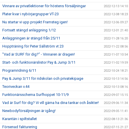
Vinnare av privatlektioner för höstens försäljningar
2022-12-13 14:10
Plater kvar i nybörjargrupper VT-23
2022-12-08 18:23
Nu startar vi upp projekt Framsteg igen!
2022-12-06 09:27
Fortsatt stängd anläggning 1/12
2022-12-01 21:40
Anläggningen är stängd från 25/11
2022-11-28 16:20
Hoppträning för Peter Sällström vt 23
2022-11-22 08:56
”Vad är SURF för dig?” - Vinnaren är dragen!
2022-11-07 10:54
Start- och funktionärslistor Pay & Jump 3/11
2022-11-02 19:59
Programridning 6/11
2022-10-24 18:21
Pay & Jump 3/11 för ridskolan och privatekipage
2022-10-13 14:56
Teoriveckan v.44
2022-10-13 08:16
Funktionärsschema Surfhoppet 10-11/9
2022-09-07 15:15
Vad är Surf för dig? Vi vill gärna ha dina tankar och åsikter!
2022-09-06 11:34
Newbodyförsäljningen är igång!
2022-09-05 11:41
Karantän i spiltstallet
2022-08-13 21:36
Försenad fakturering
2022-07-15 21:27