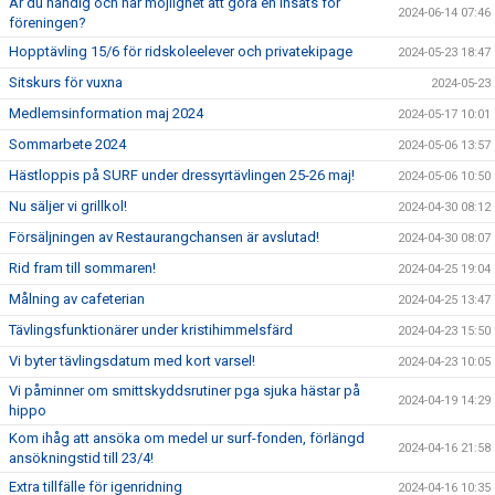
Är du händig och har möjlighet att göra en insats för
2024-06-14 07:46
föreningen?
Hopptävling 15/6 för ridskoleelever och privatekipage
2024-05-23 18:47
Sitskurs för vuxna
2024-05-23
Medlemsinformation maj 2024
2024-05-17 10:01
Sommarbete 2024
2024-05-06 13:57
Hästloppis på SURF under dressyrtävlingen 25-26 maj!
2024-05-06 10:50
Nu säljer vi grillkol!
2024-04-30 08:12
Försäljningen av Restaurangchansen är avslutad!
2024-04-30 08:07
Rid fram till sommaren!
2024-04-25 19:04
Målning av cafeterian
2024-04-25 13:47
Tävlingsfunktionärer under kristihimmelsfärd
2024-04-23 15:50
Vi byter tävlingsdatum med kort varsel!
2024-04-23 10:05
Vi påminner om smittskyddsrutiner pga sjuka hästar på
2024-04-19 14:29
hippo
Kom ihåg att ansöka om medel ur surf-fonden, förlängd
2024-04-16 21:58
ansökningstid till 23/4!
Extra tillfälle för igenridning
2024-04-16 10:35