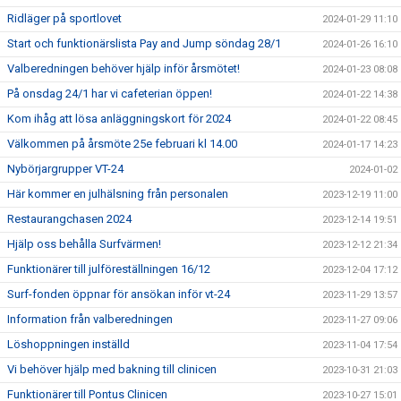
Ridläger på sportlovet
2024-01-29 11:10
Start och funktionärslista Pay and Jump söndag 28/1
2024-01-26 16:10
Valberedningen behöver hjälp inför årsmötet!
2024-01-23 08:08
På onsdag 24/1 har vi cafeterian öppen!
2024-01-22 14:38
Kom ihåg att lösa anläggningskort för 2024
2024-01-22 08:45
Välkommen på årsmöte 25e februari kl 14.00
2024-01-17 14:23
Nybörjargrupper VT-24
2024-01-02
Här kommer en julhälsning från personalen
2023-12-19 11:00
Restaurangchasen 2024
2023-12-14 19:51
Hjälp oss behålla Surfvärmen!
2023-12-12 21:34
Funktionärer till julföreställningen 16/12
2023-12-04 17:12
Surf-fonden öppnar för ansökan inför vt-24
2023-11-29 13:57
Information från valberedningen
2023-11-27 09:06
Löshoppningen inställd
2023-11-04 17:54
Vi behöver hjälp med bakning till clinicen
2023-10-31 21:03
Funktionärer till Pontus Clinicen
2023-10-27 15:01