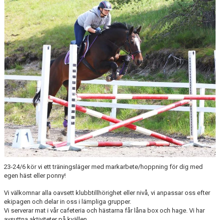
RIDHUSBOKNINGAR
IDEELLT ARBETE
PROVISIONSFÖRSÄLJNING
FRAMSTEG
BOTNIA HÄSTKLINIK
SURF-FONDEN
SURF-HÄNG
TORSDAGSDRESSYREN
23-24/6 kör vi ett träningsläger med markarbete/hoppning för dig med
egen häst eller ponny!
BOKNINGAR
Vi välkomnar alla oavsett klubbtillhörighet eller nivå, vi anpassar oss efter
ekipagen och delar in oss i lämpliga grupper.
Vi serverar mat i vår cafeteria och hästarna får låna box och hage. Vi har
avsuttna aktiviteter på kvällen.