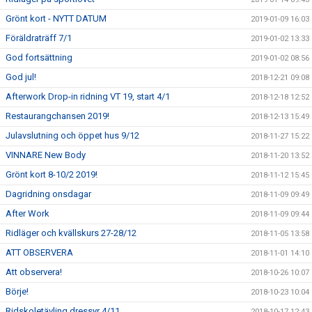
Grönt kort - NYTT DATUM
2019-01-09 16:03
Föräldraträff 7/1
2019-01-02 13:33
God fortsättning
2019-01-02 08:56
God jul!
2018-12-21 09:08
Afterwork Drop-in ridning VT 19, start 4/1
2018-12-18 12:52
Restaurangchansen 2019!
2018-12-13 15:49
Julavslutning och öppet hus 9/12
2018-11-27 15:22
VINNARE New Body
2018-11-20 13:52
Grönt kort 8-10/2 2019!
2018-11-12 15:45
Dagridning onsdagar
2018-11-09 09:49
After Work
2018-11-09 09:44
Ridläger och kvällskurs 27-28/12
2018-11-05 13:58
ATT OBSERVERA
2018-11-01 14:10
Att observera!
2018-10-26 10:07
Börje!
2018-10-23 10:04
Ridskoletävling dressyr 4/11
2018-10-17 12:43