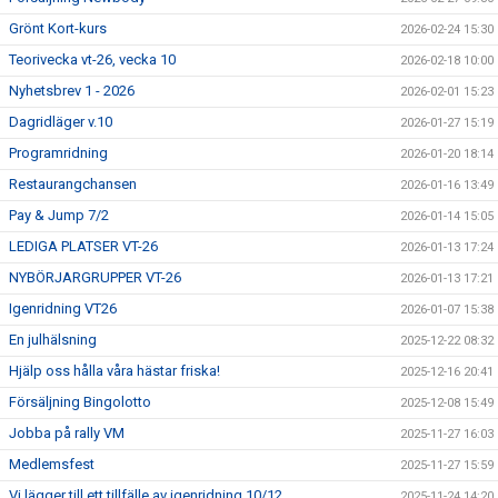
Grönt Kort-kurs
2026-02-24 15:30
Teorivecka vt-26, vecka 10
2026-02-18 10:00
Nyhetsbrev 1 - 2026
2026-02-01 15:23
Dagridläger v.10
2026-01-27 15:19
Programridning
2026-01-20 18:14
Restaurangchansen
2026-01-16 13:49
Pay & Jump 7/2
2026-01-14 15:05
LEDIGA PLATSER VT-26
2026-01-13 17:24
NYBÖRJARGRUPPER VT-26
2026-01-13 17:21
Igenridning VT26
2026-01-07 15:38
En julhälsning
2025-12-22 08:32
Hjälp oss hålla våra hästar friska!
2025-12-16 20:41
Försäljning Bingolotto
2025-12-08 15:49
Jobba på rally VM
2025-11-27 16:03
Medlemsfest
2025-11-27 15:59
Vi lägger till ett tillfälle av igenridning 10/12
2025-11-24 14:20