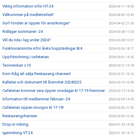
Viktig information inför HT-24
2024-04-11 18:30
Välkommen på medlemsfest!
2024-04-05 10:49
Surf-fonden är öppen för ansökningar!
2024-04-02 21:50
Ridläger sommaren -24
2024-03-28 11:03
Vill du rida i lag under 2024?
2024-03-28 10:07
Funktionärsmöte inför årets hopptävlingar 8/4
2024-03-26 18:17
Uppfräschning i cafeterian
2024-03-01 14:35
Teoriveckan v.10
2024-02-21 13:18
Kom ihåg att sälja Restaurang chansen!
2024-02-21 10:16
Kallelse och dokument till årsmötet 20240225
2024-02-14 10:00
Cafeterian kommer vara öppen onsdagar kl 17-19 framöver
2024-02-13 14:44
Information till medlemmar februari -24
2024-02-09 14:49
Cafeterian öppen imorgon kl 17-19!
2024-02-06 21:05
Restaurangchansen
2024-02-05 16:36
Drop-in ridning
2024-01-29 14:30
Igenridning VT-24
2024-01-29 14:11