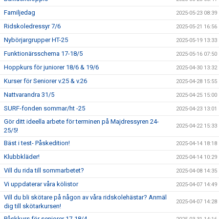
Familjedag
2025-05-23 08:39
Ridskoledressyr 7/6
2025-05-21 16:56
Nybörjargrupper HT-25
2025-05-19 13:33
Funktionärsschema 17-18/5
2025-05-16 07:50
Hoppkurs för juniorer 18/6 & 19/6
2025-04-30 13:32
Kurser för Seniorer v.25 & v.26
2025-04-28 15:55
Nattvarandra 31/5
2025-04-25 15:00
SURF-fonden sommar/ht -25
2025-04-23 13:01
Gör ditt ideella arbete för terminen på Majdressyren 24-
2025-04-22 15:33
25/5!
Bäst i test- Påskedition!
2025-04-14 18:18
Klubbkläder!
2025-04-14 10:29
Vill du rida till sommarbetet?
2025-04-08 14:35
Vi uppdaterar våra kölistor
2025-04-07 14:49
Vill du bli skötare på någon av våra ridskolehästar? Anmäl
2025-04-07 14:28
dig till skötarkursen!
Påskkurs för seniorer 17-18/4