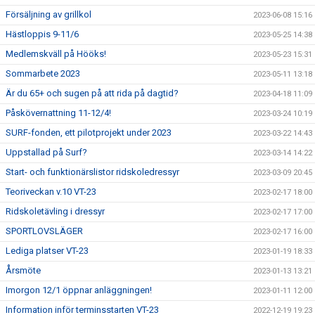
Försäljning av grillkol
2023-06-08 15:16
Hästloppis 9-11/6
2023-05-25 14:38
Medlemskväll på Hööks!
2023-05-23 15:31
Sommarbete 2023
2023-05-11 13:18
Är du 65+ och sugen på att rida på dagtid?
2023-04-18 11:09
Påskövernattning 11-12/4!
2023-03-24 10:19
SURF-fonden, ett pilotprojekt under 2023
2023-03-22 14:43
Uppstallad på Surf?
2023-03-14 14:22
Start- och funktionärslistor ridskoledressyr
2023-03-09 20:45
Teoriveckan v.10 VT-23
2023-02-17 18:00
Ridskoletävling i dressyr
2023-02-17 17:00
SPORTLOVSLÄGER
2023-02-17 16:00
Lediga platser VT-23
2023-01-19 18:33
Årsmöte
2023-01-13 13:21
Imorgon 12/1 öppnar anläggningen!
2023-01-11 12:00
Information inför terminsstarten VT-23
2022-12-19 19:23