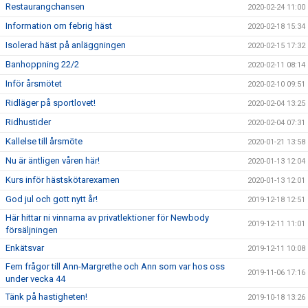
Restaurangchansen
2020-02-24 11:00
Information om febrig häst
2020-02-18 15:34
Isolerad häst på anläggningen
2020-02-15 17:32
Banhoppning 22/2
2020-02-11 08:14
Inför årsmötet
2020-02-10 09:51
Ridläger på sportlovet!
2020-02-04 13:25
Ridhustider
2020-02-04 07:31
Kallelse till årsmöte
2020-01-21 13:58
Nu är äntligen våren här!
2020-01-13 12:04
Kurs inför hästskötarexamen
2020-01-13 12:01
God jul och gott nytt år!
2019-12-18 12:51
Här hittar ni vinnarna av privatlektioner för Newbody
2019-12-11 11:01
försäljningen
Enkätsvar
2019-12-11 10:08
Fem frågor till Ann-Margrethe och Ann som var hos oss
2019-11-06 17:16
under vecka 44
Tänk på hastigheten!
2019-10-18 13:26