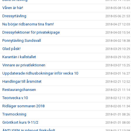
Våren är här!
2018-05-08 15:43
Dressyrtävling
2018-05-06 21:53
Nu börjar ridbanorna tina fram!
2018-04-27 12:03
Dressyrlektioner för privatekipage
2018-04-03 15:54
Ponnytävling Sundsvall
2018-04-02 18:38
Glad påsk!
2018-03-29 10:29
Karantän i kallstallet
2018-03-29 10:25
Vinnare av privatlektionen
2018-03-07 15:25
Uppdaterade ridhusbokningar inför vecka 10
2018-03-01 16:27
Handlingar till årsmötet
2018-02-21 12:52
Restaurangchansen
2018-02-21 11:14
Teorivecka v.10
2018-02-12 11:29
Ridläger sommaren 2018
2018-02-05 11:34
Travmockning
2018-01-31 08:26
Gröntkort kurs 9-11/2
2018-01-31 08:00
ÄNTLIGEN är ridsport friskvård!
2018-01-17 13:58