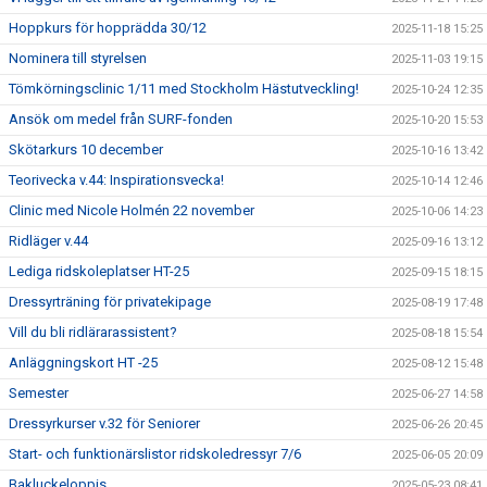
Hoppkurs för hopprädda 30/12
2025-11-18 15:25
Nominera till styrelsen
2025-11-03 19:15
Tömkörningsclinic 1/11 med Stockholm Hästutveckling!
2025-10-24 12:35
Ansök om medel från SURF-fonden
2025-10-20 15:53
Skötarkurs 10 december
2025-10-16 13:42
Teorivecka v.44: Inspirationsvecka!
2025-10-14 12:46
Clinic med Nicole Holmén 22 november
2025-10-06 14:23
Ridläger v.44
2025-09-16 13:12
Lediga ridskoleplatser HT-25
2025-09-15 18:15
Dressyrträning för privatekipage
2025-08-19 17:48
Vill du bli ridlärarassistent?
2025-08-18 15:54
Anläggningskort HT -25
2025-08-12 15:48
Semester
2025-06-27 14:58
Dressyrkurser v.32 för Seniorer
2025-06-26 20:45
Start- och funktionärslistor ridskoledressyr 7/6
2025-06-05 20:09
Bakluckeloppis
2025-05-23 08:41