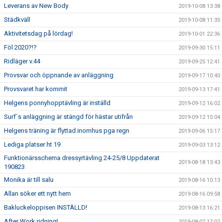
Leverans av New Body
2019-10-08 13:38
Städkväll
2019-10-08 11:35
Aktivitetsdag på lördag!
2019-10-01 22:36
Föl 2020?!?
2019-09-30 15:11
Ridläger v.44
2019-09-25 12:41
Provsvar och öppnande av anläggning
2019-09-17 10:40
Provsvaret har kommit
2019-09-13 17:41
Helgens ponnyhopptävling är inställd
2019-09-12 16:02
Surf´s anläggning är stängd för hästar utifrån
2019-09-12 15:04
Helgens träning är flyttad inomhus pga regn
2019-09-06 15:17
Lediga platser ht 19
2019-09-03 13:12
Funktionärsschema dressyrtävling 24-25/8 Uppdaterat
2019-08-18 13:43
190823
Monika är till salu
2019-08-16 10:13
Allan söker ett nytt hem
2019-08-16 09:58
Bakluckeloppisen INSTÄLLD!
2019-08-13 16:21
After Work ridning!
2019-08-07 17:07