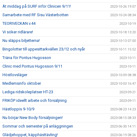
Ät middag på SURF inför Clinicen 9/11!
2023-10-26 19:07
Samarbete med RF Sisu Västerbotten
2023-10-24 08:34
TEORIVECKAN v.44
2023-10-19
Vi söker ridlärare!
2023-10-18 13:20
Nu släpps biljetterna!
2023-10-13 07:00
Bingolotter till uppesittarkvällen 23/12 och nyår
2023-10-11 15:52
Träna för Pontus Hugosson
2023-10-11
Clinic med Pontus Hugosson 9/11
2023-10-11
Höstlovsläger
2023-10-09 08:38
Medlemsinfo oktober
2023-10-03 16:47
Lediga ridskoleplatser HT-23
2023-09-21
FRIKÖP ideellt arbete och försäljning
2023-09-11
Hästloppis 9-10/9
2023-08-23 14:23
Nu börjar New Body försäljningen!
2023-08-15 08:33
Sommar och semester på anläggningen
2023-06-30 14:11
Glädjehoppet, käpphästtävling!
2023-06-19 08:26