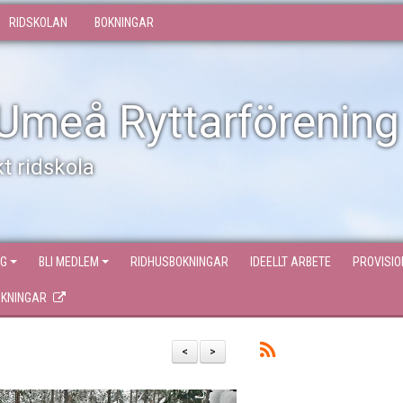
RIDSKOLAN
BOKNINGAR
Umeå Ryttarförening
t ridskola
NG
BLI MEDLEM
RIDHUSBOKNINGAR
IDEELLT ARBETE
PROVISI
OKNINGAR
<
>