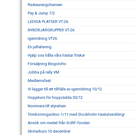
Restaurangchansen
Pay & Jump 7/2
LEDIGA PLATSER VT-26
NYBÖRJARGRUPPER VT-26
Igenridning VT26
En julhälsning
Hjälp oss hålla våra hästar friska!
Försäljning Bingolotto
Jobba på rally VM
Medlemsfest
Vi lägger till ett tillfälle av igenridning 10/12
Hoppkurs för hopprädda 30/12
Nominera till styrelsen
Tömkörningsclinic 1/11 med Stockholm Hästutveckling!
Ansök om medel från SURF-fonden
Skötarkurs 10 december