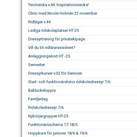
Teorivecka v.44: Inspirationsvecka!
Clinic med Nicole Holmén 22 november
Ridläger v.44
Lediga ridskoleplatser HT-25
Dressyrträning för privatekipage
Vill du bli ridlärarassistent?
Anläggningskort HT -25
Semester
Dressyrkurser v.32 för Seniorer
Start- och funktionärslistor ridskoledressyr 7/6
Bakluckeloppis
Familjedag
Ridskoledressyr 7/6
Nybörjargrupper HT-25
Funktionärsschema 17-18/5
Hoppkurs för juniorer 18/6 & 19/6