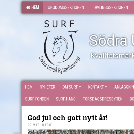
HEM
UNGDOMSSEKTIONEN
TÄVLINGSSEKTIONEN
Södra 
Kvalitetsmärk
HEM
NYHETER
OM SURF
KONTAKT
ANLÄGGNI
SURF-FONDEN
SURF-HÄNG
TORSDAGSDRESSYREN
B
God jul och gott nytt år!
2019-12-18 12:51