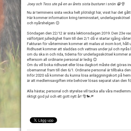
Joey och Tess ute på en av årets sista busturer i snön 😁🎅
Nu är terminens sista vecka helt plötsligt här, visst har det gått
Här kommer information kring terminsstart, underlagsskötsel m
och nyårshelgen 😊
Söndagen den 22/12 är sista lektionsdagen 2019. Den 23e vacc
välförtjänt julledighet fram till den 2/1 då vi startar igång vårt
Fakturan för vårterminen kommer att mailas ut inom kort, håll u
Ridhuset kommer att sladdas och vattnas under jul och nyrås hel
om du ska in och rida, tiderna för underlagsskötsel kommer at
eftersom all ordinarie personal är ledig 😊
Om du vill boka ridhuset eller lösa dagkort måste det göras in
obemannat fram till den 6/1. Ordinarie personal är tillbaka den
Inför 2020 så kommer du kunna lösa anläggningskort på hemsi
är att medlemsavgiften inte behöver lösas separat utan den f
Alla hästar, personal och styrelse vill tacka alla våra medlemma
riktigt god jul och ett gott nytt år! 🎅🐎🎆