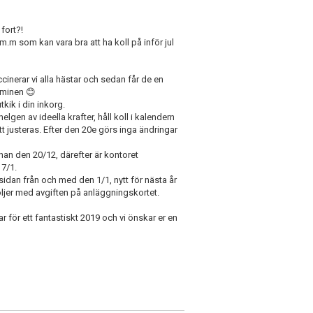
 fort?!
.m som kan vara bra att ha koll på inför jul
inerar vi alla hästar och sedan får de en
erminen 😊
tkik i din inkorg.
gen av ideella krafter, håll koll i kalendern
t justeras. Efter den 20e görs inga ändringar
nan den 20/12, därefter är kontoret
 7/1.
dan från och med den 1/1, nytt för nästa år
öljer med avgiften på anläggningskortet.
r för ett fantastiskt 2019 och vi önskar er en