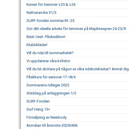
Kurser för Seniorer v.25 & v.26
Nattvarandra 31/5
SURF-fonden sommar/ht -25
Gör ditt ideella arbete för terminen på Majdressyren 24-25/5!
Bäst i test- Påskedition!
Klubbkläder!
Vill du rida till sommarbetet?
Vi uppdaterar våra kölistor
Vill du bli skötare på någon av våra ridskolehästar? Anmäl dig 
Påskkurs för seniorer 17-18/4
Sommarens ridläger 2025
Städdag på anläggningen 1/5
SURF-Fonden
Surf Häng 13+
Försäljning av Newbody
Anmälan till årsmöte 20250406