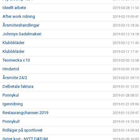
Ideellt arbete
2019-03-28 11:54
After work ridning
2019-02-19 09:41
Årsmöteshandlingar
2019-02-15 18:26
Johnnys Sadelmakeri
2019-02-12 14:18
Klubbkläder
2019-02-12 11:45
Klubbkläder
2019-02-11 17:41
Teorivecka v.10
2019-02-05 15:58
Hindertid
2019-02-05 10:09
Årsmöte 24/2
2019-02-01 09:19
Delbetala faktura
2019-01-31 12:01
Ponnykul
2019-01-28 08:51
Igenridning
2019-01-21 09:06
Restaurangchansen 2019
2019-01-15 09:47
Ponnykul!
2019-01-14 10:03
Ridläger på sportlovet
2019-01-14 09:43
Grönt kort - NYTT DATUM
2019-01-09 16:03