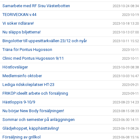
Samarbete med RF Sisu Västerbotten
2023-10-24 08:34
TEORIVECKAN v.44
2023-10-19
Vi söker ridlärare!
2023-10-18 13:20
Nu släpps biljetterna!
2023-10-13 07:00
Bingolotter till uppesittarkvällen 23/12 och nyår
2023-10-11 15:52
Träna för Pontus Hugosson
2023-10-11
Clinic med Pontus Hugosson 9/11
2023-10-11
Höstlovsläger
2023-10-09 08:38
Medlemsinfo oktober
2023-10-03 16:47
Lediga ridskoleplatser HT-23
2023-09-21
FRIKÖP ideellt arbete och försäljning
2023-09-11
Hästloppis 9-10/9
2023-08-23 14:23
Nu börjar New Body försäljningen!
2023-08-15 08:33
Sommar och semester på anläggningen
2023-06-30 14:11
Glädjehoppet, käpphästtävling!
2023-06-19 08:26
Försäljning av grillkol
2023-06-08 15:16