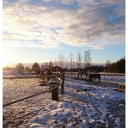
RIDHUSBOKNINGAR
IDEELLT ARBETE
PROVISIONSFÖRSÄLJNING
FRAMSTEG
BOTNIA HÄSTKLINIK
SURF-FONDEN
SURF-HÄNG
TORSDAGSDRESSYREN
BOKNINGAR