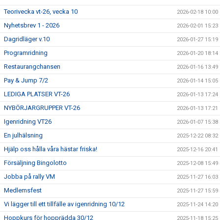
Teorivecka vt-26, vecka 10
2026-02-18 10:00
Nyhetsbrev 1 - 2026
2026-02-01 15:23
Dagridläger v.10
2026-01-27 15:19
Programridning
2026-01-20 18:14
Restaurangchansen
2026-01-16 13:49
Pay & Jump 7/2
2026-01-14 15:05
LEDIGA PLATSER VT-26
2026-01-13 17:24
NYBÖRJARGRUPPER VT-26
2026-01-13 17:21
Igenridning VT26
2026-01-07 15:38
En julhälsning
2025-12-22 08:32
Hjälp oss hålla våra hästar friska!
2025-12-16 20:41
Försäljning Bingolotto
2025-12-08 15:49
Jobba på rally VM
2025-11-27 16:03
Medlemsfest
2025-11-27 15:59
Vi lägger till ett tillfälle av igenridning 10/12
2025-11-24 14:20
Hoppkurs för hopprädda 30/12
2025-11-18 15:25