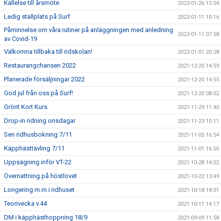
Kallelse till årsmöte
2022-01-26 15:04
Ledig stallplats på Surf
2022-01-11 10:16
Påminnelse om våra rutiner på anläggningen med anledning
2022-01-11 07:58
av Covid-19
Välkomna tillbaka till ridskolan!
2022-01-01 20:28
Restaurangchansen 2022
2021-12-20 14:59
Planerade försäljningar 2022
2021-12-20 14:55
God jul från oss på Surf!
2021-12-20 08:02
Grönt Kort Kurs
2021-11-29 11:40
Drop-in ridning onsdagar
2021-11-23 10:11
Sen ridhusbokning 7/11
2021-11-05 16:54
Käpphästtävling 7/11
2021-11-01 16:50
Uppsägning inför VT-22
2021-10-28 14:02
Övernattning på höstlovet
2021-10-22 13:49
Longering m.m i ridhuset
2021-10-18 18:01
Teorivecka v.44
2021-10-11 14:17
DM i käpphästhoppning 18/9
2021-09-09 11:58