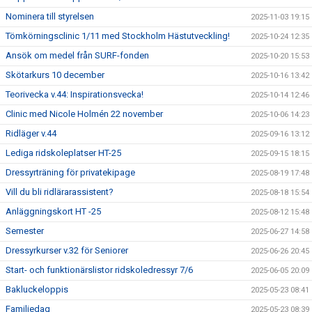
Nominera till styrelsen
2025-11-03 19:15
Tömkörningsclinic 1/11 med Stockholm Hästutveckling!
2025-10-24 12:35
Ansök om medel från SURF-fonden
2025-10-20 15:53
Skötarkurs 10 december
2025-10-16 13:42
Teorivecka v.44: Inspirationsvecka!
2025-10-14 12:46
Clinic med Nicole Holmén 22 november
2025-10-06 14:23
Ridläger v.44
2025-09-16 13:12
Lediga ridskoleplatser HT-25
2025-09-15 18:15
Dressyrträning för privatekipage
2025-08-19 17:48
Vill du bli ridlärarassistent?
2025-08-18 15:54
Anläggningskort HT -25
2025-08-12 15:48
Semester
2025-06-27 14:58
Dressyrkurser v.32 för Seniorer
2025-06-26 20:45
Start- och funktionärslistor ridskoledressyr 7/6
2025-06-05 20:09
Bakluckeloppis
2025-05-23 08:41
Familjedag
2025-05-23 08:39