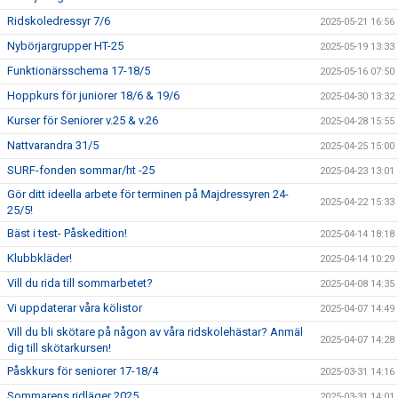
Ridskoledressyr 7/6
2025-05-21 16:56
Nybörjargrupper HT-25
2025-05-19 13:33
Funktionärsschema 17-18/5
2025-05-16 07:50
Hoppkurs för juniorer 18/6 & 19/6
2025-04-30 13:32
Kurser för Seniorer v.25 & v.26
2025-04-28 15:55
Nattvarandra 31/5
2025-04-25 15:00
SURF-fonden sommar/ht -25
2025-04-23 13:01
Gör ditt ideella arbete för terminen på Majdressyren 24-
2025-04-22 15:33
25/5!
Bäst i test- Påskedition!
2025-04-14 18:18
Klubbkläder!
2025-04-14 10:29
Vill du rida till sommarbetet?
2025-04-08 14:35
Vi uppdaterar våra kölistor
2025-04-07 14:49
Vill du bli skötare på någon av våra ridskolehästar? Anmäl
2025-04-07 14:28
dig till skötarkursen!
Påskkurs för seniorer 17-18/4
2025-03-31 14:16
Sommarens ridläger 2025
2025-03-31 14:01