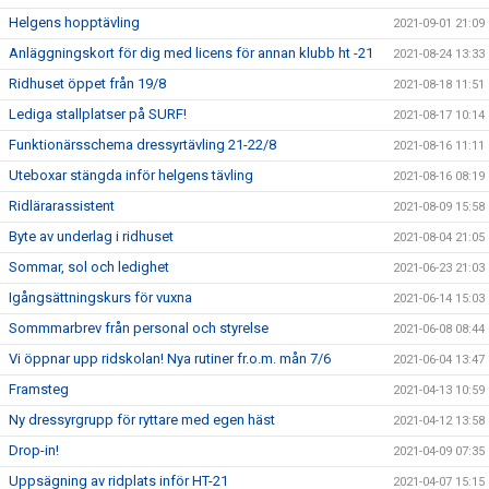
Helgens hopptävling
2021-09-01 21:09
Anläggningskort för dig med licens för annan klubb ht -21
2021-08-24 13:33
Ridhuset öppet från 19/8
2021-08-18 11:51
Lediga stallplatser på SURF!
2021-08-17 10:14
Funktionärsschema dressyrtävling 21-22/8
2021-08-16 11:11
Uteboxar stängda inför helgens tävling
2021-08-16 08:19
Ridlärarassistent
2021-08-09 15:58
Byte av underlag i ridhuset
2021-08-04 21:05
Sommar, sol och ledighet
2021-06-23 21:03
Igångsättningskurs för vuxna
2021-06-14 15:03
Sommmarbrev från personal och styrelse
2021-06-08 08:44
Vi öppnar upp ridskolan! Nya rutiner fr.o.m. mån 7/6
2021-06-04 13:47
Framsteg
2021-04-13 10:59
Ny dressyrgrupp för ryttare med egen häst
2021-04-12 13:58
Drop-in!
2021-04-09 07:35
Uppsägning av ridplats inför HT-21
2021-04-07 15:15