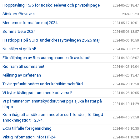
Hopptävling 15/6 för ridskoleelever och privatekipage
2024-05-23 18:47
Sitskurs för vuxna
2024-05-23
Medlemsinformation maj 2024
2024-05-17 10:01
Sommarbete 2024
2024-05-06 13:57
Hästloppis på SURF under dressyrtävlingen 25-26 maj!
2024-05-06 10:50
Nu säljer vi grillkol!
2024-04-30 08:12
Försäljningen av Restaurangchansen är avslutad!
2024-04-30 08:07
Rid fram till sommaren!
2024-04-25 19:04
Målning av cafeterian
2024-04-25 13:47
Tävlingsfunktionärer under kristihimmelsfärd
2024-04-23 15:50
Vi byter tävlingsdatum med kort varsel!
2024-04-23 10:05
Vi påminner om smittskyddsrutiner pga sjuka hästar på
2024-04-19 14:29
hippo
Kom ihåg att ansöka om medel ur surf-fonden, förlängd
2024-04-16 21:58
ansökningstid till 23/4!
Extra tillfälle för igenridning
2024-04-16 10:35
Viktig information inför HT-24
2024-04-11 18:30