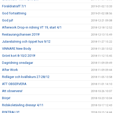
Föräldraträff 7/1
2019-01-02 13:33
God fortsättning
2019-01-02 08:56
God jul!
2018-12-21 09:08
Afterwork Drop-in ridning VT 19, start 4/1
2018-12-18 12:52
Restaurangchansen 2019!
2018-12-13 15:49
Julavslutning och öppet hus 9/12
2018-11-27 15:22
VINNARE New Body
2018-11-20 13:52
Grönt kort 8-10/2 2019!
2018-11-12 15:45
Dagridning onsdagar
2018-11-09 09:49
After Work
2018-11-09 09:44
Ridläger och kvällskurs 27-28/12
2018-11-05 13:58
ATT OBSERVERA
2018-11-01 14:10
Att observera!
2018-10-26 10:07
Börje!
2018-10-23 10:04
Ridskoletävling dressyr 4/11
2018-10-17 12:43
RYKTRALLY!
2018-10-15 14:44