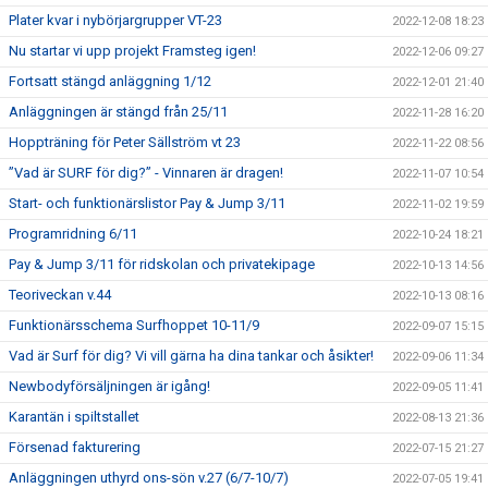
Plater kvar i nybörjargrupper VT-23
2022-12-08 18:23
Nu startar vi upp projekt Framsteg igen!
2022-12-06 09:27
Fortsatt stängd anläggning 1/12
2022-12-01 21:40
Anläggningen är stängd från 25/11
2022-11-28 16:20
Hoppträning för Peter Sällström vt 23
2022-11-22 08:56
”Vad är SURF för dig?” - Vinnaren är dragen!
2022-11-07 10:54
Start- och funktionärslistor Pay & Jump 3/11
2022-11-02 19:59
Programridning 6/11
2022-10-24 18:21
Pay & Jump 3/11 för ridskolan och privatekipage
2022-10-13 14:56
Teoriveckan v.44
2022-10-13 08:16
Funktionärsschema Surfhoppet 10-11/9
2022-09-07 15:15
Vad är Surf för dig? Vi vill gärna ha dina tankar och åsikter!
2022-09-06 11:34
Newbodyförsäljningen är igång!
2022-09-05 11:41
Karantän i spiltstallet
2022-08-13 21:36
Försenad fakturering
2022-07-15 21:27
Anläggningen uthyrd ons-sön v.27 (6/7-10/7)
2022-07-05 19:41