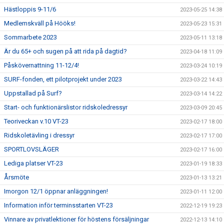
Hästloppis 9-11/6
2023-05-25 14:38
Medlemskväll på Hööks!
2023-05-23 15:31
Sommarbete 2023
2023-05-11 13:18
Är du 65+ och sugen på att rida på dagtid?
2023-04-18 11:09
Påskövernattning 11-12/4!
2023-03-24 10:19
SURF-fonden, ett pilotprojekt under 2023
2023-03-22 14:43
Uppstallad på Surf?
2023-03-14 14:22
Start- och funktionärslistor ridskoledressyr
2023-03-09 20:45
Teoriveckan v.10 VT-23
2023-02-17 18:00
Ridskoletävling i dressyr
2023-02-17 17:00
SPORTLOVSLÄGER
2023-02-17 16:00
Lediga platser VT-23
2023-01-19 18:33
Årsmöte
2023-01-13 13:21
Imorgon 12/1 öppnar anläggningen!
2023-01-11 12:00
Information inför terminsstarten VT-23
2022-12-19 19:23
Vinnare av privatlektioner för höstens försäljningar
2022-12-13 14:10