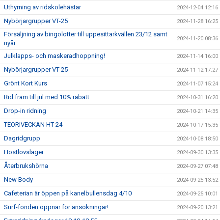
Uthyrning av ridskolehästar
2024-12-04 12:16
Nybörjargrupper VT-25
2024-11-28 16:25
Försäljning av bingolotter till uppesittarkvällen 23/12 samt
2024-11-20 08:36
nyår
Julklapps- och maskeradhoppning!
2024-11-14 16:00
Nybörjargrupper VT-25
2024-11-12 17:27
Grönt Kort Kurs
2024-11-07 15:24
Rid fram till jul med 10% rabatt
2024-10-31 16:20
Drop-in ridning
2024-10-21 14:35
TEORIVECKAN HT-24
2024-10-17 15:35
Dagridgrupp
2024-10-08 18:50
Höstlovsläger
2024-09-30 13:35
Återbrukshörna
2024-09-27 07:48
New Body
2024-09-25 13:52
Cafeterian är öppen på kanelbullensdag 4/10
2024-09-25 10:01
Surf-fonden öppnar för ansökningar!
2024-09-20 13:21