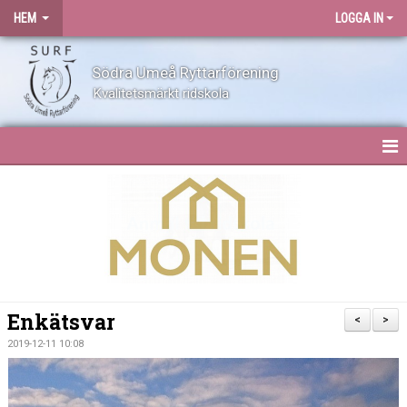
HEM
LOGGA IN
Södra Umeå Ryttarförening
Kvalitetsmärkt ridskola
HEM
NYHETER
OM SURF
KONTAKT
Enkätsvar
<
>
ANLÄGGNING
2019-12-11 10:08
BLI MEDLEM