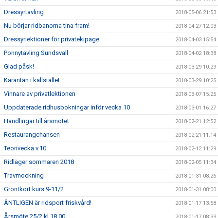
Dressyrtävling
2018-05-06 21:53
Nu börjar ridbanorna tina fram!
2018-04-27 12:03
Dressyrlektioner för privatekipage
2018-04-03 15:54
Ponnytävling Sundsvall
2018-04-02 18:38
Glad påsk!
2018-03-29 10:29
Karantän i kallstallet
2018-03-29 10:25
Vinnare av privatlektionen
2018-03-07 15:25
Uppdaterade ridhusbokningar inför vecka 10
2018-03-01 16:27
Handlingar till årsmötet
2018-02-21 12:52
Restaurangchansen
2018-02-21 11:14
Teorivecka v.10
2018-02-12 11:29
Ridläger sommaren 2018
2018-02-05 11:34
Travmockning
2018-01-31 08:26
Gröntkort kurs 9-11/2
2018-01-31 08:00
ÄNTLIGEN är ridsport friskvård!
2018-01-17 13:58
Årsmöte 25/2 kl 18.00
2018-01-17 08:33