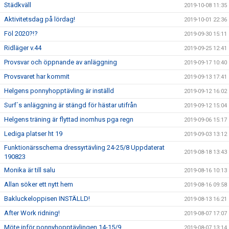
Städkväll
2019-10-08 11:35
Aktivitetsdag på lördag!
2019-10-01 22:36
Föl 2020?!?
2019-09-30 15:11
Ridläger v.44
2019-09-25 12:41
Provsvar och öppnande av anläggning
2019-09-17 10:40
Provsvaret har kommit
2019-09-13 17:41
Helgens ponnyhopptävling är inställd
2019-09-12 16:02
Surf´s anläggning är stängd för hästar utifrån
2019-09-12 15:04
Helgens träning är flyttad inomhus pga regn
2019-09-06 15:17
Lediga platser ht 19
2019-09-03 13:12
Funktionärsschema dressyrtävling 24-25/8 Uppdaterat
2019-08-18 13:43
190823
Monika är till salu
2019-08-16 10:13
Allan söker ett nytt hem
2019-08-16 09:58
Bakluckeloppisen INSTÄLLD!
2019-08-13 16:21
After Work ridning!
2019-08-07 17:07
Möte inför ponnyhopptävlingen 14-15/9
2019-08-07 13:14