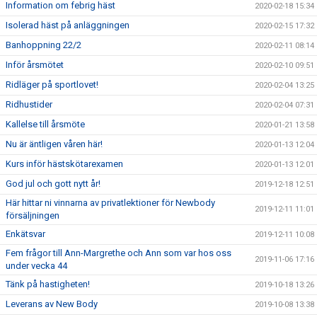
Information om febrig häst
2020-02-18 15:34
Isolerad häst på anläggningen
2020-02-15 17:32
Banhoppning 22/2
2020-02-11 08:14
Inför årsmötet
2020-02-10 09:51
Ridläger på sportlovet!
2020-02-04 13:25
Ridhustider
2020-02-04 07:31
Kallelse till årsmöte
2020-01-21 13:58
Nu är äntligen våren här!
2020-01-13 12:04
Kurs inför hästskötarexamen
2020-01-13 12:01
God jul och gott nytt år!
2019-12-18 12:51
Här hittar ni vinnarna av privatlektioner för Newbody
2019-12-11 11:01
försäljningen
Enkätsvar
2019-12-11 10:08
Fem frågor till Ann-Margrethe och Ann som var hos oss
2019-11-06 17:16
under vecka 44
Tänk på hastigheten!
2019-10-18 13:26
Leverans av New Body
2019-10-08 13:38