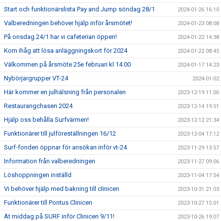
Start och funktionärslista Pay and Jump söndag 28/1
2024-01-26 16:10
Valberedningen behöver hjälp inför årsmötet!
2024-01-23 08:08
På onsdag 24/1 har vi cafeterian öppen!
2024-01-22 14:38
Kom ihåg att lösa anläggningskort för 2024
2024-01-22 08:45
Välkommen på årsmöte 25e februari kl 14.00
2024-01-17 14:23
Nybörjargrupper VT-24
2024-01-02
Här kommer en julhälsning från personalen
2023-12-19 11:00
Restaurangchasen 2024
2023-12-14 19:51
Hjälp oss behålla Surfvärmen!
2023-12-12 21:34
Funktionärer till julföreställningen 16/12
2023-12-04 17:12
Surf-fonden öppnar för ansökan inför vt-24
2023-11-29 13:57
Information från valberedningen
2023-11-27 09:06
Löshoppningen inställd
2023-11-04 17:54
Vi behöver hjälp med bakning till clinicen
2023-10-31 21:03
Funktionärer till Pontus Clinicen
2023-10-27 15:01
Ät middag på SURF inför Clinicen 9/11!
2023-10-26 19:07