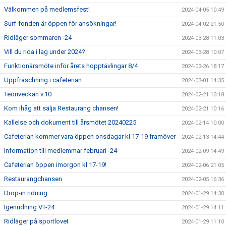
Välkommen på medlemsfest!
2024-04-05 10:49
Surf-fonden är öppen för ansökningar!
2024-04-02 21:50
Ridläger sommaren -24
2024-03-28 11:03
Vill du rida i lag under 2024?
2024-03-28 10:07
Funktionärsmöte inför årets hopptävlingar 8/4
2024-03-26 18:17
Uppfräschning i cafeterian
2024-03-01 14:35
Teoriveckan v.10
2024-02-21 13:18
Kom ihåg att sälja Restaurang chansen!
2024-02-21 10:16
Kallelse och dokument till årsmötet 20240225
2024-02-14 10:00
Cafeterian kommer vara öppen onsdagar kl 17-19 framöver
2024-02-13 14:44
Information till medlemmar februari -24
2024-02-09 14:49
Cafeterian öppen imorgon kl 17-19!
2024-02-06 21:05
Restaurangchansen
2024-02-05 16:36
Drop-in ridning
2024-01-29 14:30
Igenridning VT-24
2024-01-29 14:11
Ridläger på sportlovet
2024-01-29 11:10