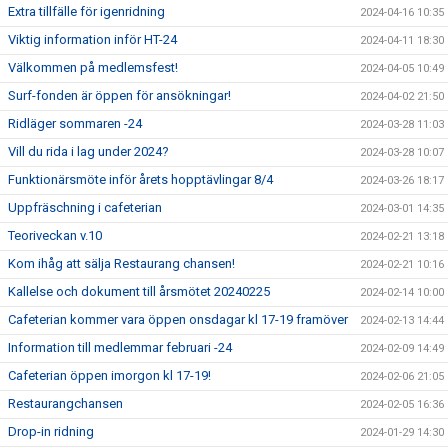
Extra tillfälle för igenridning
2024-04-16 10:35
Viktig information inför HT-24
2024-04-11 18:30
Välkommen på medlemsfest!
2024-04-05 10:49
Surf-fonden är öppen för ansökningar!
2024-04-02 21:50
Ridläger sommaren -24
2024-03-28 11:03
Vill du rida i lag under 2024?
2024-03-28 10:07
Funktionärsmöte inför årets hopptävlingar 8/4
2024-03-26 18:17
Uppfräschning i cafeterian
2024-03-01 14:35
Teoriveckan v.10
2024-02-21 13:18
Kom ihåg att sälja Restaurang chansen!
2024-02-21 10:16
Kallelse och dokument till årsmötet 20240225
2024-02-14 10:00
Cafeterian kommer vara öppen onsdagar kl 17-19 framöver
2024-02-13 14:44
Information till medlemmar februari -24
2024-02-09 14:49
Cafeterian öppen imorgon kl 17-19!
2024-02-06 21:05
Restaurangchansen
2024-02-05 16:36
Drop-in ridning
2024-01-29 14:30