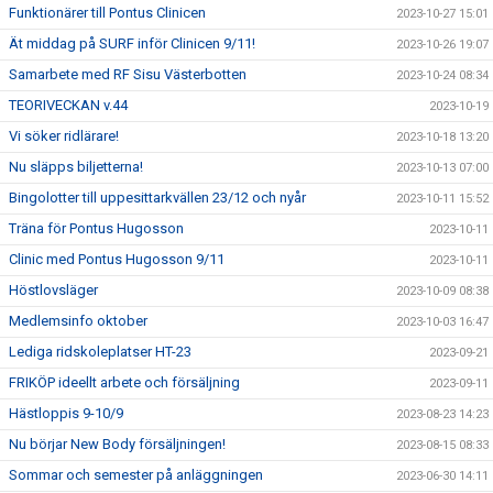
Funktionärer till Pontus Clinicen
2023-10-27 15:01
Ät middag på SURF inför Clinicen 9/11!
2023-10-26 19:07
Samarbete med RF Sisu Västerbotten
2023-10-24 08:34
TEORIVECKAN v.44
2023-10-19
Vi söker ridlärare!
2023-10-18 13:20
Nu släpps biljetterna!
2023-10-13 07:00
Bingolotter till uppesittarkvällen 23/12 och nyår
2023-10-11 15:52
Träna för Pontus Hugosson
2023-10-11
Clinic med Pontus Hugosson 9/11
2023-10-11
Höstlovsläger
2023-10-09 08:38
Medlemsinfo oktober
2023-10-03 16:47
Lediga ridskoleplatser HT-23
2023-09-21
FRIKÖP ideellt arbete och försäljning
2023-09-11
Hästloppis 9-10/9
2023-08-23 14:23
Nu börjar New Body försäljningen!
2023-08-15 08:33
Sommar och semester på anläggningen
2023-06-30 14:11