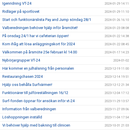
Igenridning VT-24
2024-01-29 14:11
Ridläger på sportlovet
2024-01-29 11:10
Start och funktionärslista Pay and Jump söndag 28/1
2024-01-26 16:10
Valberedningen behöver hjälp inför årsmötet!
2024-01-23 08:08
På onsdag 24/1 har vi cafeterian öppen!
2024-01-22 14:38
Kom ihåg att lösa anläggningskort för 2024
2024-01-22 08:45
Välkommen på årsmöte 25e februari kl 14.00
2024-01-17 14:23
Nybörjargrupper VT-24
2024-01-02
Här kommer en julhälsning från personalen
2023-12-19 11:00
Restaurangchasen 2024
2023-12-14 19:51
Hjälp oss behålla Surfvärmen!
2023-12-12 21:34
Funktionärer till julföreställningen 16/12
2023-12-04 17:12
Surf-fonden öppnar för ansökan inför vt-24
2023-11-29 13:57
Information från valberedningen
2023-11-27 09:06
Löshoppningen inställd
2023-11-04 17:54
Vi behöver hjälp med bakning till clinicen
2023-10-31 21:03