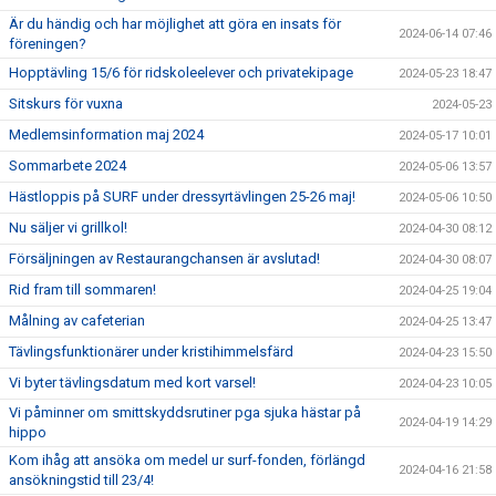
Är du händig och har möjlighet att göra en insats för
2024-06-14 07:46
föreningen?
Hopptävling 15/6 för ridskoleelever och privatekipage
2024-05-23 18:47
Sitskurs för vuxna
2024-05-23
Medlemsinformation maj 2024
2024-05-17 10:01
Sommarbete 2024
2024-05-06 13:57
Hästloppis på SURF under dressyrtävlingen 25-26 maj!
2024-05-06 10:50
Nu säljer vi grillkol!
2024-04-30 08:12
Försäljningen av Restaurangchansen är avslutad!
2024-04-30 08:07
Rid fram till sommaren!
2024-04-25 19:04
Målning av cafeterian
2024-04-25 13:47
Tävlingsfunktionärer under kristihimmelsfärd
2024-04-23 15:50
Vi byter tävlingsdatum med kort varsel!
2024-04-23 10:05
Vi påminner om smittskyddsrutiner pga sjuka hästar på
2024-04-19 14:29
hippo
Kom ihåg att ansöka om medel ur surf-fonden, förlängd
2024-04-16 21:58
ansökningstid till 23/4!