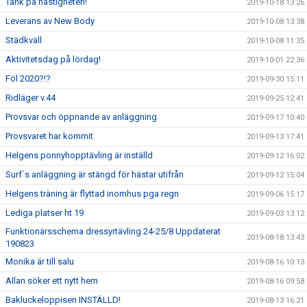
Tänk på hastigheten!
2019-10-18 13:26
Leverans av New Body
2019-10-08 13:38
Städkväll
2019-10-08 11:35
Aktivitetsdag på lördag!
2019-10-01 22:36
Föl 2020?!?
2019-09-30 15:11
Ridläger v.44
2019-09-25 12:41
Provsvar och öppnande av anläggning
2019-09-17 10:40
Provsvaret har kommit
2019-09-13 17:41
Helgens ponnyhopptävling är inställd
2019-09-12 16:02
Surf´s anläggning är stängd för hästar utifrån
2019-09-12 15:04
Helgens träning är flyttad inomhus pga regn
2019-09-06 15:17
Lediga platser ht 19
2019-09-03 13:12
Funktionärsschema dressyrtävling 24-25/8 Uppdaterat
2019-08-18 13:43
190823
Monika är till salu
2019-08-16 10:13
Allan söker ett nytt hem
2019-08-16 09:58
Bakluckeloppisen INSTÄLLD!
2019-08-13 16:21