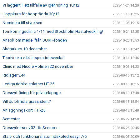
Vi lägger till ett tillfälle av igenridning 10/12
2025-11-24 14:20
Hoppkurs för hopprädda 30/12
2025-11-18 15:25
Nominera till styrelsen
2025-11-03 19:15
Tömkörningsclinic 1/11 med Stockholm Hästutveckling!
2025-10-24 12:35
Ansök om medel från SURF-fonden
2025-10-20 15:53
Skötarkurs 10 december
2025-10-16 13:42
Teorivecka v.44: Inspirationsvecka!
2025-10-14 12:46
Clinic med Nicole Holmén 22 november
2025-10-06 14:23
Ridläger v.44
2025-09-16 13:12
Lediga ridskoleplatser HT-25
2025-09-15 18:15
Dressyrträning för privatekipage
2025-08-19 17:48
Vill du bli ridlärarassistent?
2025-08-18 15:54
Anläggningskort HT -25
2025-08-12 15:48
Semester
2025-06-27 14:58
Dressyrkurser v.32 för Seniorer
2025-06-26 20:45
Start- och funktionärslistor ridskoledressyr 7/6
2025-06-05 20:09