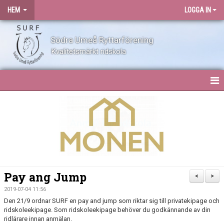
HEM
LOGGA IN
Södra Umeå Ryttarförening
Kvalitetsmärkt ridskola
HEM
NYHETER
OM SURF
KONTAKT
Pay ang Jump
<
>
ANLÄGGNING
2019-07-04 11:56
Den 21/9 ordnar SURF en pay and jump som riktar sig till privatekipage och
ridskoleekipage. Som ridskoleekipage behöver du godkännande av din
BLI MEDLEM
ridlärare innan anmälan.