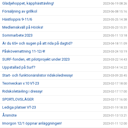
Glädjehoppet, käpphästtävling!
2023-06-19 08:26
Försäljning av grillkol
2023-06-08 15:16
Hästloppis 9-11/6
2023-05-25 14:38
Medlemskväll på Hööks!
2023-05-23 15:31
Sommarbete 2023
2023-05-11 13:18
Är du 65+ och sugen på att rida på dagtid?
2023-04-18 11:09
Påskövernattning 11-12/4!
2023-03-24 10:19
SURF-fonden, ett pilotprojekt under 2023
2023-03-22 14:43
Uppstallad på Surf?
2023-03-14 14:22
Start- och funktionärslistor ridskoledressyr
2023-03-09 20:45
Teoriveckan v.10 VT-23
2023-02-17 18:00
Ridskoletävling i dressyr
2023-02-17 17:00
SPORTLOVSLÄGER
2023-02-17 16:00
Lediga platser VT-23
2023-01-19 18:33
Årsmöte
2023-01-13 13:21
Imorgon 12/1 öppnar anläggningen!
2023-01-11 12:00