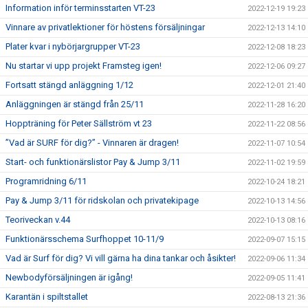
Information inför terminsstarten VT-23
2022-12-19 19:23
Vinnare av privatlektioner för höstens försäljningar
2022-12-13 14:10
Plater kvar i nybörjargrupper VT-23
2022-12-08 18:23
Nu startar vi upp projekt Framsteg igen!
2022-12-06 09:27
Fortsatt stängd anläggning 1/12
2022-12-01 21:40
Anläggningen är stängd från 25/11
2022-11-28 16:20
Hoppträning för Peter Sällström vt 23
2022-11-22 08:56
”Vad är SURF för dig?” - Vinnaren är dragen!
2022-11-07 10:54
Start- och funktionärslistor Pay & Jump 3/11
2022-11-02 19:59
Programridning 6/11
2022-10-24 18:21
Pay & Jump 3/11 för ridskolan och privatekipage
2022-10-13 14:56
Teoriveckan v.44
2022-10-13 08:16
Funktionärsschema Surfhoppet 10-11/9
2022-09-07 15:15
Vad är Surf för dig? Vi vill gärna ha dina tankar och åsikter!
2022-09-06 11:34
Newbodyförsäljningen är igång!
2022-09-05 11:41
Karantän i spiltstallet
2022-08-13 21:36