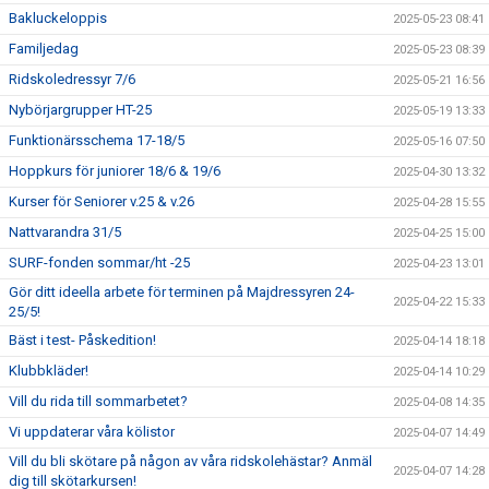
Bakluckeloppis
2025-05-23 08:41
Familjedag
2025-05-23 08:39
Ridskoledressyr 7/6
2025-05-21 16:56
Nybörjargrupper HT-25
2025-05-19 13:33
Funktionärsschema 17-18/5
2025-05-16 07:50
Hoppkurs för juniorer 18/6 & 19/6
2025-04-30 13:32
Kurser för Seniorer v.25 & v.26
2025-04-28 15:55
Nattvarandra 31/5
2025-04-25 15:00
SURF-fonden sommar/ht -25
2025-04-23 13:01
Gör ditt ideella arbete för terminen på Majdressyren 24-
2025-04-22 15:33
25/5!
Bäst i test- Påskedition!
2025-04-14 18:18
Klubbkläder!
2025-04-14 10:29
Vill du rida till sommarbetet?
2025-04-08 14:35
Vi uppdaterar våra kölistor
2025-04-07 14:49
Vill du bli skötare på någon av våra ridskolehästar? Anmäl
2025-04-07 14:28
dig till skötarkursen!