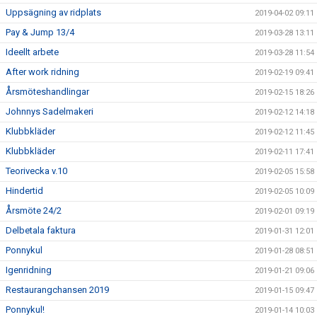
Uppsägning av ridplats
2019-04-02 09:11
Pay & Jump 13/4
2019-03-28 13:11
Ideellt arbete
2019-03-28 11:54
After work ridning
2019-02-19 09:41
Årsmöteshandlingar
2019-02-15 18:26
Johnnys Sadelmakeri
2019-02-12 14:18
Klubbkläder
2019-02-12 11:45
Klubbkläder
2019-02-11 17:41
Teorivecka v.10
2019-02-05 15:58
Hindertid
2019-02-05 10:09
Årsmöte 24/2
2019-02-01 09:19
Delbetala faktura
2019-01-31 12:01
Ponnykul
2019-01-28 08:51
Igenridning
2019-01-21 09:06
Restaurangchansen 2019
2019-01-15 09:47
Ponnykul!
2019-01-14 10:03