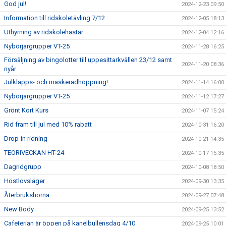
God jul!
2024-12-23 09:50
Information till ridskoletävling 7/12
2024-12-05 18:13
Uthyrning av ridskolehästar
2024-12-04 12:16
Nybörjargrupper VT-25
2024-11-28 16:25
Försäljning av bingolotter till uppesittarkvällen 23/12 samt
2024-11-20 08:36
nyår
Julklapps- och maskeradhoppning!
2024-11-14 16:00
Nybörjargrupper VT-25
2024-11-12 17:27
Grönt Kort Kurs
2024-11-07 15:24
Rid fram till jul med 10% rabatt
2024-10-31 16:20
Drop-in ridning
2024-10-21 14:35
TEORIVECKAN HT-24
2024-10-17 15:35
Dagridgrupp
2024-10-08 18:50
Höstlovsläger
2024-09-30 13:35
Återbrukshörna
2024-09-27 07:48
New Body
2024-09-25 13:52
Cafeterian är öppen på kanelbullensdag 4/10
2024-09-25 10:01