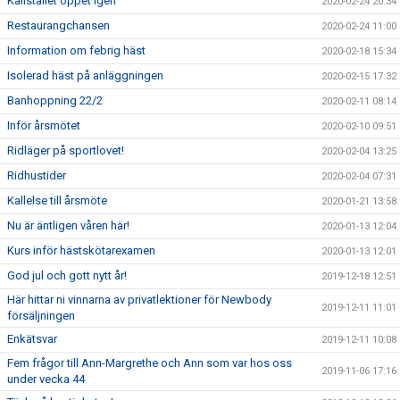
Kallstallet öppet igen
2020-02-24 20:34
Restaurangchansen
2020-02-24 11:00
Information om febrig häst
2020-02-18 15:34
Isolerad häst på anläggningen
2020-02-15 17:32
Banhoppning 22/2
2020-02-11 08:14
Inför årsmötet
2020-02-10 09:51
Ridläger på sportlovet!
2020-02-04 13:25
Ridhustider
2020-02-04 07:31
Kallelse till årsmöte
2020-01-21 13:58
Nu är äntligen våren här!
2020-01-13 12:04
Kurs inför hästskötarexamen
2020-01-13 12:01
God jul och gott nytt år!
2019-12-18 12:51
Här hittar ni vinnarna av privatlektioner för Newbody
2019-12-11 11:01
försäljningen
Enkätsvar
2019-12-11 10:08
Fem frågor till Ann-Margrethe och Ann som var hos oss
2019-11-06 17:16
under vecka 44