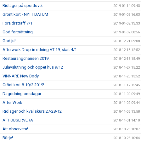
Ridläger på sportlovet
2019-01-14 09:43
Grönt kort - NYTT DATUM
2019-01-09 16:03
Föräldraträff 7/1
2019-01-02 13:33
God fortsättning
2019-01-02 08:56
God jul!
2018-12-21 09:08
Afterwork Drop-in ridning VT 19, start 4/1
2018-12-18 12:52
Restaurangchansen 2019!
2018-12-13 15:49
Julavslutning och öppet hus 9/12
2018-11-27 15:22
VINNARE New Body
2018-11-20 13:52
Grönt kort 8-10/2 2019!
2018-11-12 15:45
Dagridning onsdagar
2018-11-09 09:49
After Work
2018-11-09 09:44
Ridläger och kvällskurs 27-28/12
2018-11-05 13:58
ATT OBSERVERA
2018-11-01 14:10
Att observera!
2018-10-26 10:07
Börje!
2018-10-23 10:04