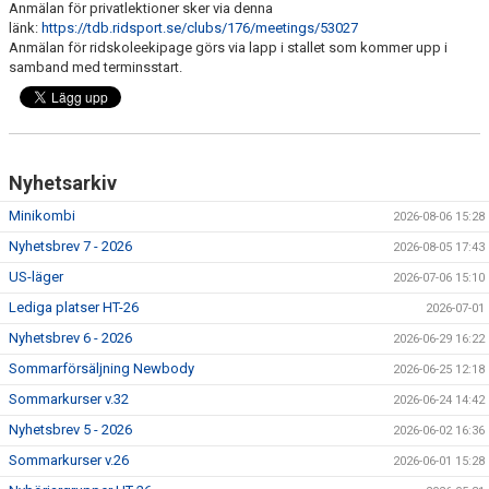
Anmälan för privatlektioner sker via denna
RIDHUSBOKNINGAR
länk:
https://tdb.ridsport.se/clubs/176/meetings/53027
Anmälan för ridskoleekipage görs via lapp i stallet som kommer upp i
samband med terminsstart.
IDEELLT ARBETE
PROVISIONSFÖRSÄLJNING
FRAMSTEG
Nyhetsarkiv
BOTNIA HÄSTKLINIK
Minikombi
2026-08-06 15:28
Nyhetsbrev 7 - 2026
2026-08-05 17:43
SURF-FONDEN
US-läger
2026-07-06 15:10
SURF-HÄNG
Lediga platser HT-26
2026-07-01
Nyhetsbrev 6 - 2026
2026-06-29 16:22
TORSDAGSDRESSYREN
Sommarförsäljning Newbody
2026-06-25 12:18
BOKNINGAR
Sommarkurser v.32
2026-06-24 14:42
Nyhetsbrev 5 - 2026
2026-06-02 16:36
Sommarkurser v.26
2026-06-01 15:28