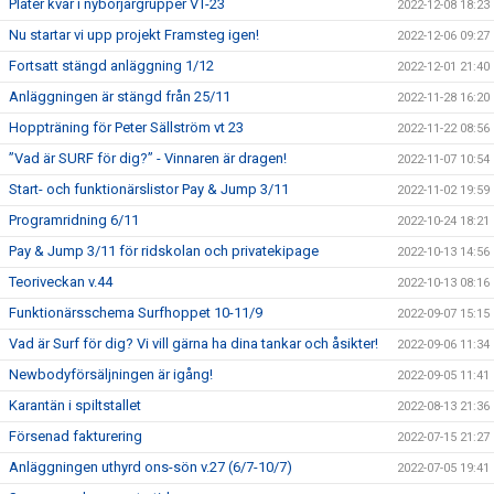
Plater kvar i nybörjargrupper VT-23
2022-12-08 18:23
Nu startar vi upp projekt Framsteg igen!
2022-12-06 09:27
Fortsatt stängd anläggning 1/12
2022-12-01 21:40
Anläggningen är stängd från 25/11
2022-11-28 16:20
Hoppträning för Peter Sällström vt 23
2022-11-22 08:56
”Vad är SURF för dig?” - Vinnaren är dragen!
2022-11-07 10:54
Start- och funktionärslistor Pay & Jump 3/11
2022-11-02 19:59
Programridning 6/11
2022-10-24 18:21
Pay & Jump 3/11 för ridskolan och privatekipage
2022-10-13 14:56
Teoriveckan v.44
2022-10-13 08:16
Funktionärsschema Surfhoppet 10-11/9
2022-09-07 15:15
Vad är Surf för dig? Vi vill gärna ha dina tankar och åsikter!
2022-09-06 11:34
Newbodyförsäljningen är igång!
2022-09-05 11:41
Karantän i spiltstallet
2022-08-13 21:36
Försenad fakturering
2022-07-15 21:27
Anläggningen uthyrd ons-sön v.27 (6/7-10/7)
2022-07-05 19:41