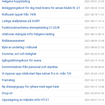
Helgens hopptävling
2021-09-01 21:09
Anläggningskort för dig med licens för annan klubb ht -21
2021-08-24 13:33
Ridhuset öppet från 19/8
2021-08-18 11:51
Lediga stallplatser på SURF!
2021-08-17 10:14
Funktionärsschema dressyrtävling 21-22/8
2021-08-16 11:11
Uteboxar stängda inför helgens tävling
2021-08-16 08:19
Ridlärarassistent
2021-08-09 15:58
Byte av underlag i ridhuset
2021-08-04 21:05
Sommar, sol och ledighet
2021-06-23 21:03
Igångsättningskurs för vuxna
2021-06-14 15:03
Sommmarbrev från personal och styrelse
2021-06-08 08:44
Vi öppnar upp ridskolan! Nya rutiner fr.o.m. mån 7/6
2021-06-04 13:47
Framsteg
2021-04-13 10:59
Ny dressyrgrupp för ryttare med egen häst
2021-04-12 13:58
Drop-in!
2021-04-09 07:35
Uppsägning av ridplats inför HT-21
2021-04-07 15:15