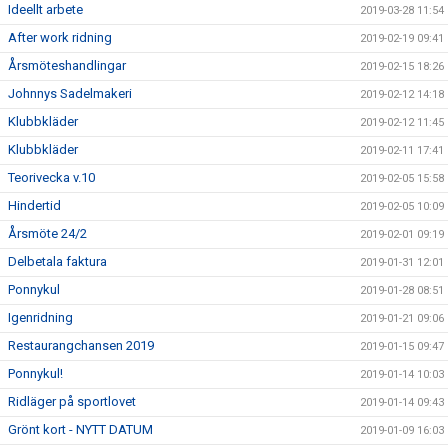
Ideellt arbete
2019-03-28 11:54
After work ridning
2019-02-19 09:41
Årsmöteshandlingar
2019-02-15 18:26
Johnnys Sadelmakeri
2019-02-12 14:18
Klubbkläder
2019-02-12 11:45
Klubbkläder
2019-02-11 17:41
Teorivecka v.10
2019-02-05 15:58
Hindertid
2019-02-05 10:09
Årsmöte 24/2
2019-02-01 09:19
Delbetala faktura
2019-01-31 12:01
Ponnykul
2019-01-28 08:51
Igenridning
2019-01-21 09:06
Restaurangchansen 2019
2019-01-15 09:47
Ponnykul!
2019-01-14 10:03
Ridläger på sportlovet
2019-01-14 09:43
Grönt kort - NYTT DATUM
2019-01-09 16:03