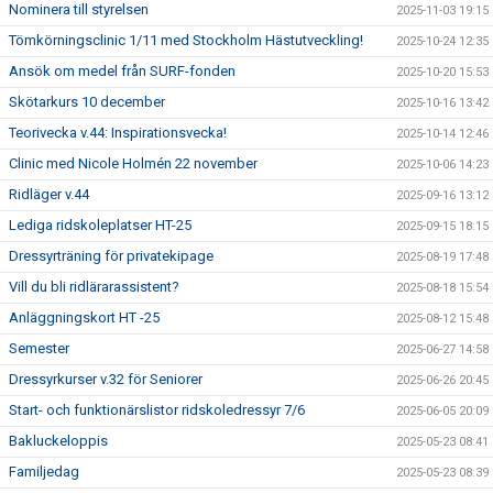
Nominera till styrelsen
2025-11-03 19:15
Tömkörningsclinic 1/11 med Stockholm Hästutveckling!
2025-10-24 12:35
Ansök om medel från SURF-fonden
2025-10-20 15:53
Skötarkurs 10 december
2025-10-16 13:42
Teorivecka v.44: Inspirationsvecka!
2025-10-14 12:46
Clinic med Nicole Holmén 22 november
2025-10-06 14:23
Ridläger v.44
2025-09-16 13:12
Lediga ridskoleplatser HT-25
2025-09-15 18:15
Dressyrträning för privatekipage
2025-08-19 17:48
Vill du bli ridlärarassistent?
2025-08-18 15:54
Anläggningskort HT -25
2025-08-12 15:48
Semester
2025-06-27 14:58
Dressyrkurser v.32 för Seniorer
2025-06-26 20:45
Start- och funktionärslistor ridskoledressyr 7/6
2025-06-05 20:09
Bakluckeloppis
2025-05-23 08:41
Familjedag
2025-05-23 08:39