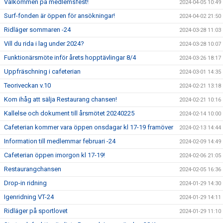
Välkommen på medlemsfest!
2024-04-05 10:49
Surf-fonden är öppen för ansökningar!
2024-04-02 21:50
Ridläger sommaren -24
2024-03-28 11:03
Vill du rida i lag under 2024?
2024-03-28 10:07
Funktionärsmöte inför årets hopptävlingar 8/4
2024-03-26 18:17
Uppfräschning i cafeterian
2024-03-01 14:35
Teoriveckan v.10
2024-02-21 13:18
Kom ihåg att sälja Restaurang chansen!
2024-02-21 10:16
Kallelse och dokument till årsmötet 20240225
2024-02-14 10:00
Cafeterian kommer vara öppen onsdagar kl 17-19 framöver
2024-02-13 14:44
Information till medlemmar februari -24
2024-02-09 14:49
Cafeterian öppen imorgon kl 17-19!
2024-02-06 21:05
Restaurangchansen
2024-02-05 16:36
Drop-in ridning
2024-01-29 14:30
Igenridning VT-24
2024-01-29 14:11
Ridläger på sportlovet
2024-01-29 11:10