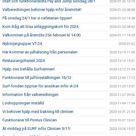
Start och funktionärslista Pay and Jump söndag 28/1
2024-01-26 16:10
Valberedningen behöver hjälp inför årsmötet!
2024-01-23 08:08
På onsdag 24/1 har vi cafeterian öppen!
2024-01-22 14:38
Kom ihåg att lösa anläggningskort för 2024
2024-01-22 08:45
Välkommen på årsmöte 25e februari kl 14.00
2024-01-17 14:23
Nybörjargrupper VT-24
2024-01-02
Här kommer en julhälsning från personalen
2023-12-19 11:00
Restaurangchasen 2024
2023-12-14 19:51
Hjälp oss behålla Surfvärmen!
2023-12-12 21:34
Funktionärer till julföreställningen 16/12
2023-12-04 17:12
Surf-fonden öppnar för ansökan inför vt-24
2023-11-29 13:57
Information från valberedningen
2023-11-27 09:06
Löshoppningen inställd
2023-11-04 17:54
Vi behöver hjälp med bakning till clinicen
2023-10-31 21:03
Funktionärer till Pontus Clinicen
2023-10-27 15:01
Ät middag på SURF inför Clinicen 9/11!
2023-10-26 19:07