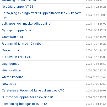
2024-12-04 12:16
Nybörjargrupper VT-25
2024-11-28 16:25
Försäljning av bingolotter till uppesittarkvällen 23/12 samt
2024-11-20 08:36
nyår
Julklapps- och maskeradhoppning!
2024-11-14 16:00
Nybörjargrupper VT-25
2024-11-12 17:27
Grönt Kort Kurs
2024-11-07 15:24
Rid fram till jul med 10% rabatt
2024-10-31 16:20
Drop-in ridning
2024-10-21 14:35
TEORIVECKAN HT-24
2024-10-17 15:35
Dagridgrupp
2024-10-08 18:50
Höstlovsläger
2024-09-30 13:35
Återbrukshörna
2024-09-27 07:48
New Body
2024-09-25 13:52
Cafeterian är öppen på kanelbullensdag 4/10
2024-09-25 10:01
Surf-fonden öppnar för ansökningar!
2024-09-20 13:21
Extraridning fredagar 18.10-18.55
2024-09-04 14:54