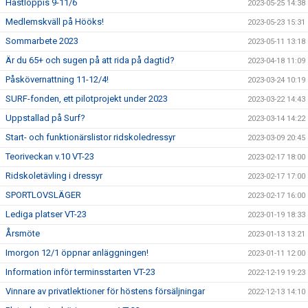
Hästloppis 9-11/6
2023-05-25 14:38
Medlemskväll på Hööks!
2023-05-23 15:31
Sommarbete 2023
2023-05-11 13:18
Är du 65+ och sugen på att rida på dagtid?
2023-04-18 11:09
Påskövernattning 11-12/4!
2023-03-24 10:19
SURF-fonden, ett pilotprojekt under 2023
2023-03-22 14:43
Uppstallad på Surf?
2023-03-14 14:22
Start- och funktionärslistor ridskoledressyr
2023-03-09 20:45
Teoriveckan v.10 VT-23
2023-02-17 18:00
Ridskoletävling i dressyr
2023-02-17 17:00
SPORTLOVSLÄGER
2023-02-17 16:00
Lediga platser VT-23
2023-01-19 18:33
Årsmöte
2023-01-13 13:21
Imorgon 12/1 öppnar anläggningen!
2023-01-11 12:00
Information inför terminsstarten VT-23
2022-12-19 19:23
Vinnare av privatlektioner för höstens försäljningar
2022-12-13 14:10