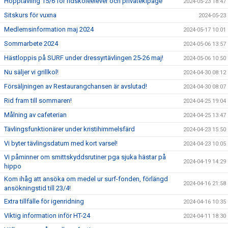
Hopptävling 15/6 för ridskoleelever och privatekipage
2024-05-23 18:47
Sitskurs för vuxna
2024-05-23
Medlemsinformation maj 2024
2024-05-17 10:01
Sommarbete 2024
2024-05-06 13:57
Hästloppis på SURF under dressyrtävlingen 25-26 maj!
2024-05-06 10:50
Nu säljer vi grillkol!
2024-04-30 08:12
Försäljningen av Restaurangchansen är avslutad!
2024-04-30 08:07
Rid fram till sommaren!
2024-04-25 19:04
Målning av cafeterian
2024-04-25 13:47
Tävlingsfunktionärer under kristihimmelsfärd
2024-04-23 15:50
Vi byter tävlingsdatum med kort varsel!
2024-04-23 10:05
Vi påminner om smittskyddsrutiner pga sjuka hästar på
2024-04-19 14:29
hippo
Kom ihåg att ansöka om medel ur surf-fonden, förlängd
2024-04-16 21:58
ansökningstid till 23/4!
Extra tillfälle för igenridning
2024-04-16 10:35
Viktig information inför HT-24
2024-04-11 18:30