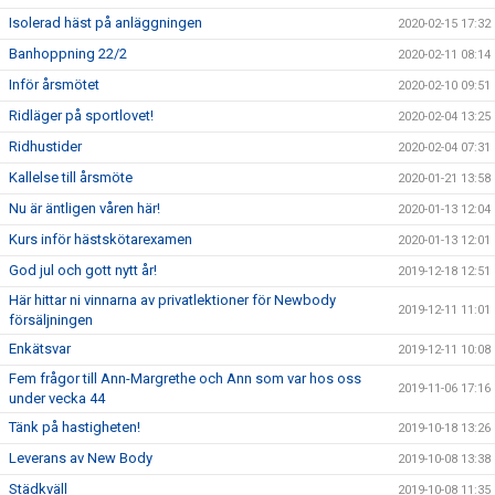
Isolerad häst på anläggningen
2020-02-15 17:32
Banhoppning 22/2
2020-02-11 08:14
Inför årsmötet
2020-02-10 09:51
Ridläger på sportlovet!
2020-02-04 13:25
Ridhustider
2020-02-04 07:31
Kallelse till årsmöte
2020-01-21 13:58
Nu är äntligen våren här!
2020-01-13 12:04
Kurs inför hästskötarexamen
2020-01-13 12:01
God jul och gott nytt år!
2019-12-18 12:51
Här hittar ni vinnarna av privatlektioner för Newbody
2019-12-11 11:01
försäljningen
Enkätsvar
2019-12-11 10:08
Fem frågor till Ann-Margrethe och Ann som var hos oss
2019-11-06 17:16
under vecka 44
Tänk på hastigheten!
2019-10-18 13:26
Leverans av New Body
2019-10-08 13:38
Städkväll
2019-10-08 11:35