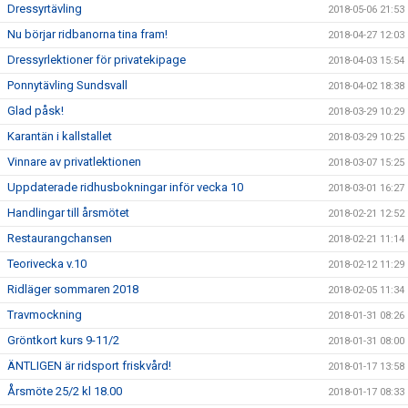
Dressyrtävling
2018-05-06 21:53
Nu börjar ridbanorna tina fram!
2018-04-27 12:03
Dressyrlektioner för privatekipage
2018-04-03 15:54
Ponnytävling Sundsvall
2018-04-02 18:38
Glad påsk!
2018-03-29 10:29
Karantän i kallstallet
2018-03-29 10:25
Vinnare av privatlektionen
2018-03-07 15:25
Uppdaterade ridhusbokningar inför vecka 10
2018-03-01 16:27
Handlingar till årsmötet
2018-02-21 12:52
Restaurangchansen
2018-02-21 11:14
Teorivecka v.10
2018-02-12 11:29
Ridläger sommaren 2018
2018-02-05 11:34
Travmockning
2018-01-31 08:26
Gröntkort kurs 9-11/2
2018-01-31 08:00
ÄNTLIGEN är ridsport friskvård!
2018-01-17 13:58
Årsmöte 25/2 kl 18.00
2018-01-17 08:33