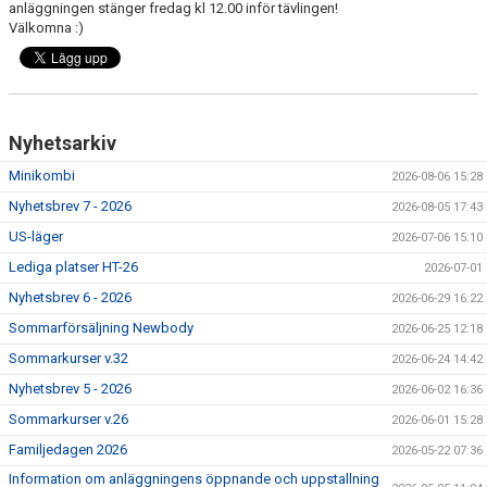
anläggningen stänger fredag kl 12.00 inför tävlingen!
RIDHUSBOKNINGAR
Välkomna :)
IDEELLT ARBETE
PROVISIONSFÖRSÄLJNING
Nyhetsarkiv
FRAMSTEG
Minikombi
2026-08-06 15:28
Nyhetsbrev 7 - 2026
BOTNIA HÄSTKLINIK
2026-08-05 17:43
US-läger
2026-07-06 15:10
SURF-FONDEN
Lediga platser HT-26
2026-07-01
Nyhetsbrev 6 - 2026
2026-06-29 16:22
SURF-HÄNG
Sommarförsäljning Newbody
2026-06-25 12:18
TORSDAGSDRESSYREN
Sommarkurser v.32
2026-06-24 14:42
Nyhetsbrev 5 - 2026
2026-06-02 16:36
BOKNINGAR
Sommarkurser v.26
2026-06-01 15:28
Familjedagen 2026
2026-05-22 07:36
Information om anläggningens öppnande och uppstallning