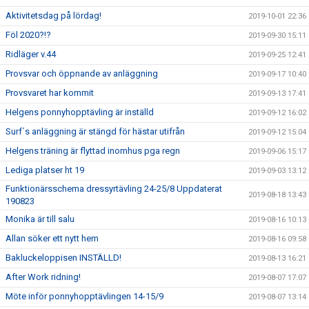
Aktivitetsdag på lördag!
2019-10-01 22:36
Föl 2020?!?
2019-09-30 15:11
Ridläger v.44
2019-09-25 12:41
Provsvar och öppnande av anläggning
2019-09-17 10:40
Provsvaret har kommit
2019-09-13 17:41
Helgens ponnyhopptävling är inställd
2019-09-12 16:02
Surf´s anläggning är stängd för hästar utifrån
2019-09-12 15:04
Helgens träning är flyttad inomhus pga regn
2019-09-06 15:17
Lediga platser ht 19
2019-09-03 13:12
Funktionärsschema dressyrtävling 24-25/8 Uppdaterat
2019-08-18 13:43
190823
Monika är till salu
2019-08-16 10:13
Allan söker ett nytt hem
2019-08-16 09:58
Bakluckeloppisen INSTÄLLD!
2019-08-13 16:21
After Work ridning!
2019-08-07 17:07
Möte inför ponnyhopptävlingen 14-15/9
2019-08-07 13:14