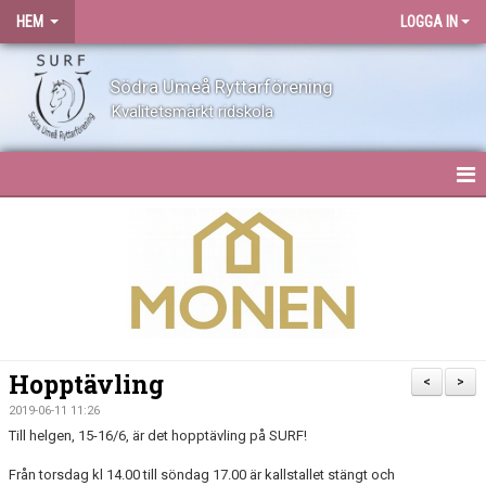
HEM
LOGGA IN
Södra Umeå Ryttarförening
Kvalitetsmärkt ridskola
HEM
NYHETER
OM SURF
KONTAKT
Hopptävling
<
>
ANLÄGGNING
2019-06-11 11:26
Till helgen, 15-16/6, är det hopptävling på SURF!
BLI MEDLEM
Från torsdag kl 14.00 till söndag 17.00 är kallstallet stängt och