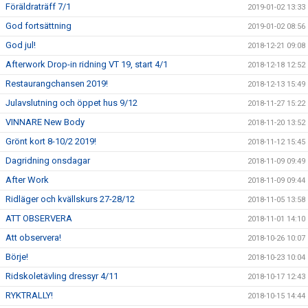
Föräldraträff 7/1
2019-01-02 13:33
God fortsättning
2019-01-02 08:56
God jul!
2018-12-21 09:08
Afterwork Drop-in ridning VT 19, start 4/1
2018-12-18 12:52
Restaurangchansen 2019!
2018-12-13 15:49
Julavslutning och öppet hus 9/12
2018-11-27 15:22
VINNARE New Body
2018-11-20 13:52
Grönt kort 8-10/2 2019!
2018-11-12 15:45
Dagridning onsdagar
2018-11-09 09:49
After Work
2018-11-09 09:44
Ridläger och kvällskurs 27-28/12
2018-11-05 13:58
ATT OBSERVERA
2018-11-01 14:10
Att observera!
2018-10-26 10:07
Börje!
2018-10-23 10:04
Ridskoletävling dressyr 4/11
2018-10-17 12:43
RYKTRALLY!
2018-10-15 14:44