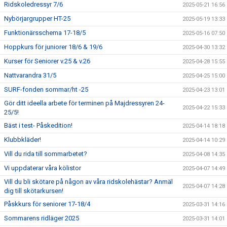
Ridskoledressyr 7/6
2025-05-21 16:56
Nybörjargrupper HT-25
2025-05-19 13:33
Funktionärsschema 17-18/5
2025-05-16 07:50
Hoppkurs för juniorer 18/6 & 19/6
2025-04-30 13:32
Kurser för Seniorer v.25 & v.26
2025-04-28 15:55
Nattvarandra 31/5
2025-04-25 15:00
SURF-fonden sommar/ht -25
2025-04-23 13:01
Gör ditt ideella arbete för terminen på Majdressyren 24-
2025-04-22 15:33
25/5!
Bäst i test- Påskedition!
2025-04-14 18:18
Klubbkläder!
2025-04-14 10:29
Vill du rida till sommarbetet?
2025-04-08 14:35
Vi uppdaterar våra kölistor
2025-04-07 14:49
Vill du bli skötare på någon av våra ridskolehästar? Anmäl
2025-04-07 14:28
dig till skötarkursen!
Påskkurs för seniorer 17-18/4
2025-03-31 14:16
Sommarens ridläger 2025
2025-03-31 14:01