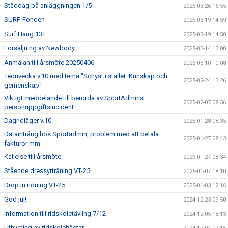
Städdag på anläggningen 1/5
2025-03-26 15:55
SURF-Fonden
2025-03-19 14:59
Surf Häng 13+
2025-03-19 14:50
Försäljning av Newbody
2025-03-14 13:00
Anmälan till årsmöte 20250406
2025-03-10 10:08
Teorivecka v.10 med tema "Schyst i stallet: Kunskap och
2025-02-24 13:26
gemenskap"
Viktigt meddelande till berörda av SportAdmins
2025-02-07 08:56
personuppgiftsincident
Dagridläger v.10
2025-01-28 08:35
Dataintrång hos Sportadmin, problem med att betala
2025-01-27 08:43
fakturor mm
Kallelse till årsmöte
2025-01-27 08:34
Stående dressyrträning VT-25
2025-01-07 18:10
Drop in ridning VT-25
2025-01-03 12:16
God jul!
2024-12-23 09:50
Information till ridskoletävling 7/12
2024-12-05 18:13
Uthyrning av ridskolehästar