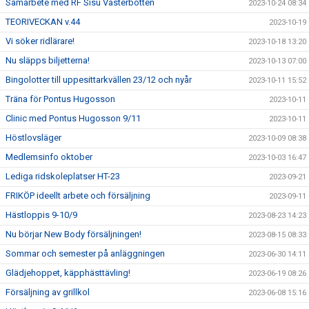
Samarbete med RF Sisu Västerbotten
2023-10-24 08:34
TEORIVECKAN v.44
2023-10-19
Vi söker ridlärare!
2023-10-18 13:20
Nu släpps biljetterna!
2023-10-13 07:00
Bingolotter till uppesittarkvällen 23/12 och nyår
2023-10-11 15:52
Träna för Pontus Hugosson
2023-10-11
Clinic med Pontus Hugosson 9/11
2023-10-11
Höstlovsläger
2023-10-09 08:38
Medlemsinfo oktober
2023-10-03 16:47
Lediga ridskoleplatser HT-23
2023-09-21
FRIKÖP ideellt arbete och försäljning
2023-09-11
Hästloppis 9-10/9
2023-08-23 14:23
Nu börjar New Body försäljningen!
2023-08-15 08:33
Sommar och semester på anläggningen
2023-06-30 14:11
Glädjehoppet, käpphästtävling!
2023-06-19 08:26
Försäljning av grillkol
2023-06-08 15:16