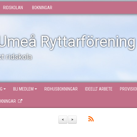
RIDSKOLAN
BOKNINGAR
Umeå Ryttarförening
t ridskola
NG
BLI MEDLEM
RIDHUSBOKNINGAR
IDEELLT ARBETE
PROVISI
OKNINGAR
<
>