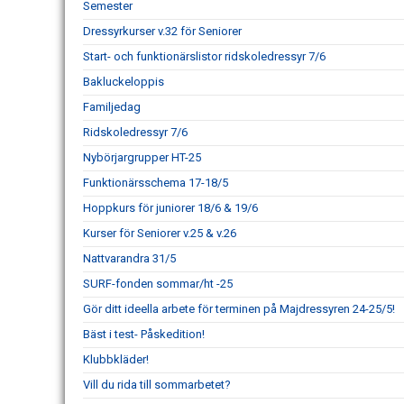
Semester
Dressyrkurser v.32 för Seniorer
Start- och funktionärslistor ridskoledressyr 7/6
Bakluckeloppis
Familjedag
Ridskoledressyr 7/6
Nybörjargrupper HT-25
Funktionärsschema 17-18/5
Hoppkurs för juniorer 18/6 & 19/6
Kurser för Seniorer v.25 & v.26
Nattvarandra 31/5
SURF-fonden sommar/ht -25
Gör ditt ideella arbete för terminen på Majdressyren 24-25/5!
Bäst i test- Påskedition!
Klubbkläder!
Vill du rida till sommarbetet?