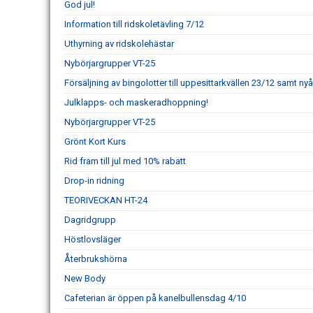
God jul!
Information till ridskoletävling 7/12
Uthyrning av ridskolehästar
Nybörjargrupper VT-25
Försäljning av bingolotter till uppesittarkvällen 23/12 samt nyå
Julklapps- och maskeradhoppning!
Nybörjargrupper VT-25
Grönt Kort Kurs
Rid fram till jul med 10% rabatt
Drop-in ridning
TEORIVECKAN HT-24
Dagridgrupp
Höstlovsläger
Återbrukshörna
New Body
Cafeterian är öppen på kanelbullensdag 4/10