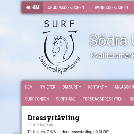
HEM
UNGDOMSSEKTIONEN
TÄVLINGSSEKTIONEN
Södra 
Kvalitetsmärk
HEM
NYHETER
OM SURF
KONTAKT
ANLÄGGNI
SURF-FONDEN
SURF-HÄNG
TORSDAGSDRESSYREN
B
Dressyrtävling
2019-06-03 08:36
Till helgen, 7-9/6, är det dressyrtävling på SURF!