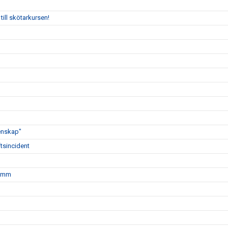
till skötarkursen!
enskap"
tsincident
r mm