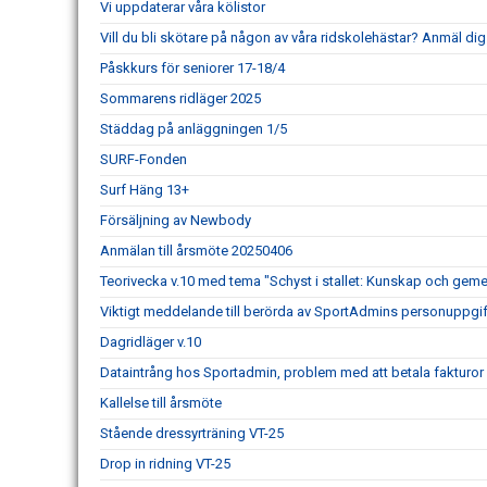
Vi uppdaterar våra kölistor
Vill du bli skötare på någon av våra ridskolehästar? Anmäl dig 
Påskkurs för seniorer 17-18/4
Sommarens ridläger 2025
Städdag på anläggningen 1/5
SURF-Fonden
Surf Häng 13+
Försäljning av Newbody
Anmälan till årsmöte 20250406
Teorivecka v.10 med tema "Schyst i stallet: Kunskap och gem
Viktigt meddelande till berörda av SportAdmins personuppgif
Dagridläger v.10
Dataintrång hos Sportadmin, problem med att betala fakturo
Kallelse till årsmöte
Stående dressyrträning VT-25
Drop in ridning VT-25