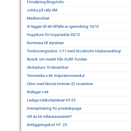
Försäljning Bingolotto
Jobba på rally VM
Medlemsfest
Vi lägger till ett tillfälle av igenridning 10/12
Hoppkurs för hopprädda 30/12
Nominera till styrelsen
Tömkörningsclinic 1/11 med Stockholm Hästutveckling!
Ansök om medel från SURF-fonden
Skötarkurs 10 december
Teorivecka v.44: Inspirationsvecka!
Clinic med Nicole Holmén 22 november
Ridläger v.44
Lediga ridskoleplatser HT-25
Dressyrträning för privatekipage
Vill du bli ridlärarassistent?
Anläggningskort HT -25