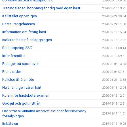
Coronavirus och smittspridning
2020-03-13 08:00
Träningsläger i hoppning för dig med egen häst
2020-03-10 13:21
Kallstallet öppet igen
2020-02-24 20:34
Restaurangchansen
2020-02-24 11:00
Information om febrig häst
2020-02-18 15:34
Isolerad häst på anläggningen
2020-02-15 17:32
Banhoppning 22/2
2020-02-11 08:14
Inför årsmötet
2020-02-10 09:51
Ridläger på sportlovet!
2020-02-04 13:25
Ridhustider
2020-02-04 07:31
Kallelse till årsmöte
2020-01-21 13:58
Nu är äntligen våren här!
2020-01-13 12:04
Kurs inför hästskötarexamen
2020-01-13 12:01
God jul och gott nytt år!
2019-12-18 12:51
Här hittar ni vinnarna av privatlektioner för Newbody
2019-12-11 11:01
försäljningen
Enkätsvar
2019-12-11 10:08