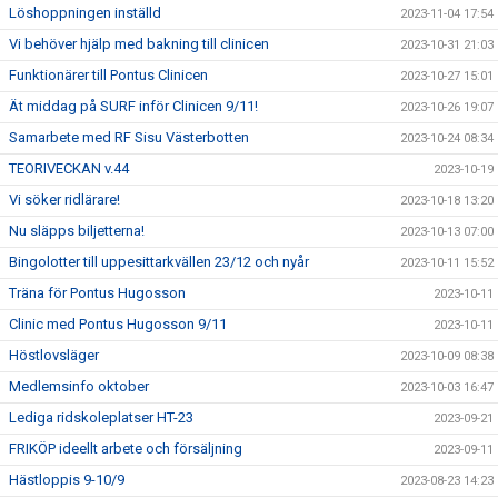
Löshoppningen inställd
2023-11-04 17:54
Vi behöver hjälp med bakning till clinicen
2023-10-31 21:03
Funktionärer till Pontus Clinicen
2023-10-27 15:01
Ät middag på SURF inför Clinicen 9/11!
2023-10-26 19:07
Samarbete med RF Sisu Västerbotten
2023-10-24 08:34
TEORIVECKAN v.44
2023-10-19
Vi söker ridlärare!
2023-10-18 13:20
Nu släpps biljetterna!
2023-10-13 07:00
Bingolotter till uppesittarkvällen 23/12 och nyår
2023-10-11 15:52
Träna för Pontus Hugosson
2023-10-11
Clinic med Pontus Hugosson 9/11
2023-10-11
Höstlovsläger
2023-10-09 08:38
Medlemsinfo oktober
2023-10-03 16:47
Lediga ridskoleplatser HT-23
2023-09-21
FRIKÖP ideellt arbete och försäljning
2023-09-11
Hästloppis 9-10/9
2023-08-23 14:23