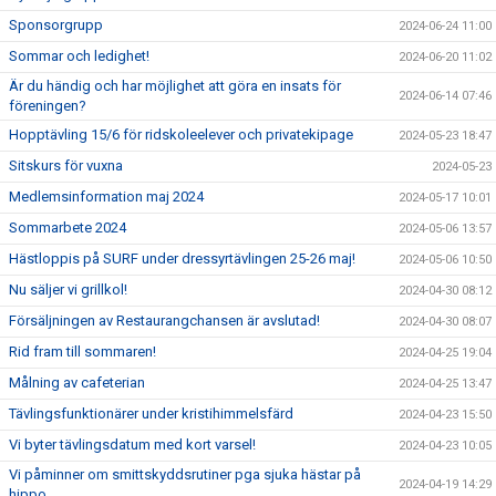
Sponsorgrupp
2024-06-24 11:00
Sommar och ledighet!
2024-06-20 11:02
Är du händig och har möjlighet att göra en insats för
2024-06-14 07:46
föreningen?
Hopptävling 15/6 för ridskoleelever och privatekipage
2024-05-23 18:47
Sitskurs för vuxna
2024-05-23
Medlemsinformation maj 2024
2024-05-17 10:01
Sommarbete 2024
2024-05-06 13:57
Hästloppis på SURF under dressyrtävlingen 25-26 maj!
2024-05-06 10:50
Nu säljer vi grillkol!
2024-04-30 08:12
Försäljningen av Restaurangchansen är avslutad!
2024-04-30 08:07
Rid fram till sommaren!
2024-04-25 19:04
Målning av cafeterian
2024-04-25 13:47
Tävlingsfunktionärer under kristihimmelsfärd
2024-04-23 15:50
Vi byter tävlingsdatum med kort varsel!
2024-04-23 10:05
Vi påminner om smittskyddsrutiner pga sjuka hästar på
2024-04-19 14:29
hippo