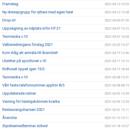
Framsteg
2021-04-13 10:59
Ny dressyrgrupp för ryttare med egen häst
2021-04-12 13:58
Drop-in!
2021-04-09 07:35
Uppsägning av ridplats inför HT-21
2021-04-07 15:15
Teorivecka v.10
2021-03-01 14:04
Valberedningens förslag 2021
2021-02-20 15:57
Kom ihåg att anmäla till årsmötet!
2021-02-19 12:46
Uteritter på sportlovet v.10
2021-02-17 14:12
Ridhuset öppet igen 15/2
2021-02-15 18:44
Teorivecka v.10
2021-02-08 15:21
Vårt fasta telefonnummer upphör 8/5
2021-02-08 08:19
Uppdaterade rutiner
2021-02-05 13:59
Varning för hästsjukdomen kvarka
2021-02-04 13:33
Restaurangchansen 2021
2021-02-01 15:11
Årsmöte
2021-01-19 14:11
Styrelsemedlemmar sökes!
2021-01-18 10:57