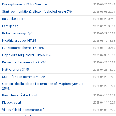
Dressyrkurser v.32 för Seniorer
2025-06-26 20:45
Start- och funktionärslistor ridskoledressyr 7/6
2025-06-05 20:09
Bakluckeloppis
2025-05-23 08:41
Familjedag
2025-05-23 08:39
Ridskoledressyr 7/6
2025-05-21 16:56
Nybörjargrupper HT-25
2025-05-19 13:33
Funktionärsschema 17-18/5
2025-05-16 07:50
Hoppkurs för juniorer 18/6 & 19/6
2025-04-30 13:32
Kurser för Seniorer v.25 & v.26
2025-04-28 15:55
Nattvarandra 31/5
2025-04-25 15:00
SURF-fonden sommar/ht -25
2025-04-23 13:01
Gör ditt ideella arbete för terminen på Majdressyren 24-
2025-04-22 15:33
25/5!
Bäst i test- Påskedition!
2025-04-14 18:18
Klubbkläder!
2025-04-14 10:29
Vill du rida till sommarbetet?
2025-04-08 14:35