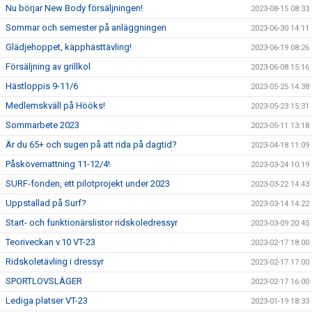
Nu börjar New Body försäljningen!
2023-08-15 08:33
Sommar och semester på anläggningen
2023-06-30 14:11
Glädjehoppet, käpphästtävling!
2023-06-19 08:26
Försäljning av grillkol
2023-06-08 15:16
Hästloppis 9-11/6
2023-05-25 14:38
Medlemskväll på Hööks!
2023-05-23 15:31
Sommarbete 2023
2023-05-11 13:18
Är du 65+ och sugen på att rida på dagtid?
2023-04-18 11:09
Påskövernattning 11-12/4!
2023-03-24 10:19
SURF-fonden, ett pilotprojekt under 2023
2023-03-22 14:43
Uppstallad på Surf?
2023-03-14 14:22
Start- och funktionärslistor ridskoledressyr
2023-03-09 20:45
Teoriveckan v.10 VT-23
2023-02-17 18:00
Ridskoletävling i dressyr
2023-02-17 17:00
SPORTLOVSLÄGER
2023-02-17 16:00
Lediga platser VT-23
2023-01-19 18:33