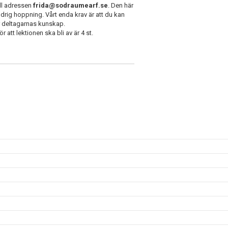
ill adressen
frida@sodraumearf.se
. Den här
rig hoppning. Vårt enda krav är att du kan
er deltagarnas kunskap.
r att lektionen ska bli av är 4 st.