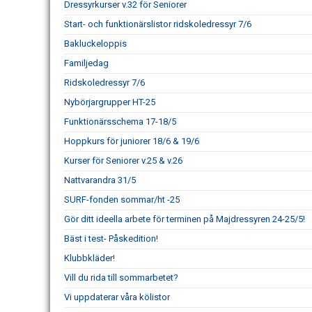
Dressyrkurser v.32 för Seniorer
Start- och funktionärslistor ridskoledressyr 7/6
Bakluckeloppis
Familjedag
Ridskoledressyr 7/6
Nybörjargrupper HT-25
Funktionärsschema 17-18/5
Hoppkurs för juniorer 18/6 & 19/6
Kurser för Seniorer v.25 & v.26
Nattvarandra 31/5
SURF-fonden sommar/ht -25
Gör ditt ideella arbete för terminen på Majdressyren 24-25/5!
Bäst i test- Påskedition!
Klubbkläder!
Vill du rida till sommarbetet?
Vi uppdaterar våra kölistor