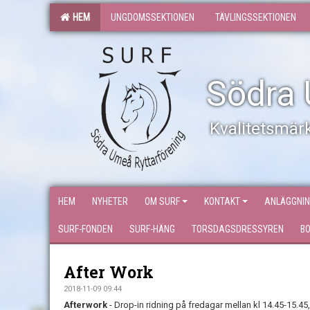
HEM
UNGDOMSSEKTIONEN
TÄVLINGSSEKTIONEN
Södra 
Kvalitetsmärk
HEM
NYHETER
OM SURF
KONTAKT
ANLÄGGNI
SURF-FONDEN
SURF-HÄNG
TORSDAGSDRESSYREN
B
After Work
2018-11-09 09:44
Afterwork
- Drop-in ridning på fredagar mellan kl 14.45-15.45,