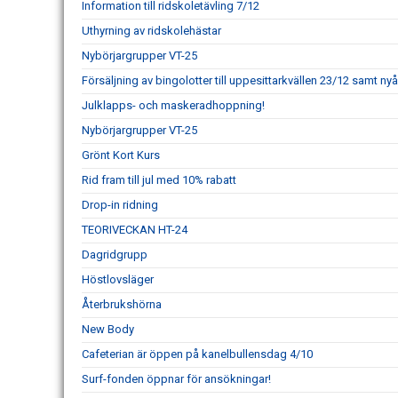
Information till ridskoletävling 7/12
Uthyrning av ridskolehästar
Nybörjargrupper VT-25
Försäljning av bingolotter till uppesittarkvällen 23/12 samt nyå
Julklapps- och maskeradhoppning!
Nybörjargrupper VT-25
Grönt Kort Kurs
Rid fram till jul med 10% rabatt
Drop-in ridning
TEORIVECKAN HT-24
Dagridgrupp
Höstlovsläger
Återbrukshörna
New Body
Cafeterian är öppen på kanelbullensdag 4/10
Surf-fonden öppnar för ansökningar!