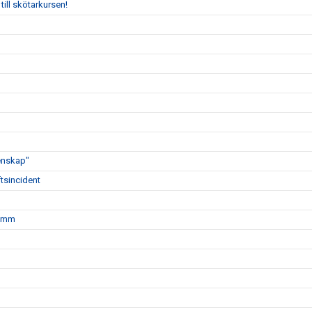
till skötarkursen!
enskap"
tsincident
r mm