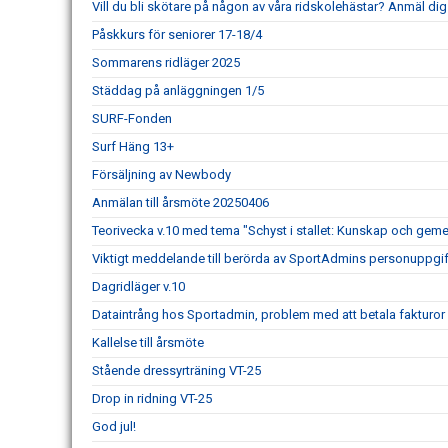
Vill du bli skötare på någon av våra ridskolehästar? Anmäl dig 
Påskkurs för seniorer 17-18/4
Sommarens ridläger 2025
Städdag på anläggningen 1/5
SURF-Fonden
Surf Häng 13+
Försäljning av Newbody
Anmälan till årsmöte 20250406
Teorivecka v.10 med tema "Schyst i stallet: Kunskap och gem
Viktigt meddelande till berörda av SportAdmins personuppgif
Dagridläger v.10
Dataintrång hos Sportadmin, problem med att betala fakturo
Kallelse till årsmöte
Stående dressyrträning VT-25
Drop in ridning VT-25
God jul!