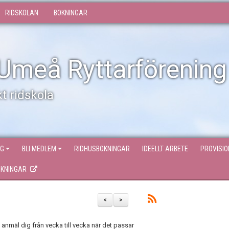
RIDSKOLAN
BOKNINGAR
Umeå Ryttarförening
t ridskola
NG
BLI MEDLEM
RIDHUSBOKNINGAR
IDEELLT ARBETE
PROVISI
OKNINGAR
<
>
 anmäl dig från vecka till vecka när det passar