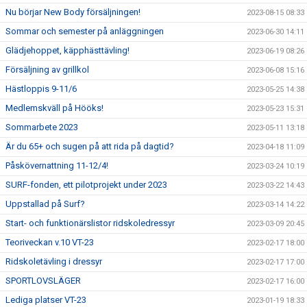
Nu börjar New Body försäljningen!
2023-08-15 08:33
Sommar och semester på anläggningen
2023-06-30 14:11
Glädjehoppet, käpphästtävling!
2023-06-19 08:26
Försäljning av grillkol
2023-06-08 15:16
Hästloppis 9-11/6
2023-05-25 14:38
Medlemskväll på Hööks!
2023-05-23 15:31
Sommarbete 2023
2023-05-11 13:18
Är du 65+ och sugen på att rida på dagtid?
2023-04-18 11:09
Påskövernattning 11-12/4!
2023-03-24 10:19
SURF-fonden, ett pilotprojekt under 2023
2023-03-22 14:43
Uppstallad på Surf?
2023-03-14 14:22
Start- och funktionärslistor ridskoledressyr
2023-03-09 20:45
Teoriveckan v.10 VT-23
2023-02-17 18:00
Ridskoletävling i dressyr
2023-02-17 17:00
SPORTLOVSLÄGER
2023-02-17 16:00
Lediga platser VT-23
2023-01-19 18:33