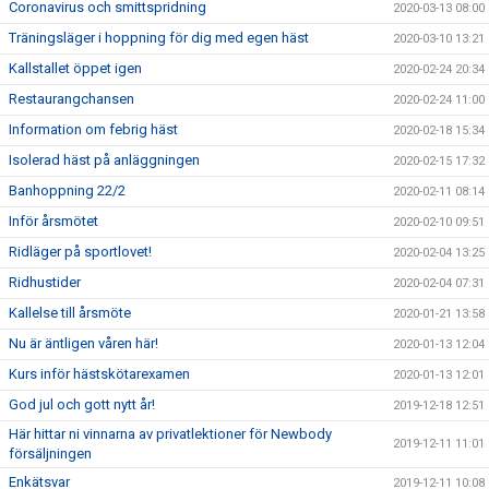
Coronavirus och smittspridning
2020-03-13 08:00
Träningsläger i hoppning för dig med egen häst
2020-03-10 13:21
Kallstallet öppet igen
2020-02-24 20:34
Restaurangchansen
2020-02-24 11:00
Information om febrig häst
2020-02-18 15:34
Isolerad häst på anläggningen
2020-02-15 17:32
Banhoppning 22/2
2020-02-11 08:14
Inför årsmötet
2020-02-10 09:51
Ridläger på sportlovet!
2020-02-04 13:25
Ridhustider
2020-02-04 07:31
Kallelse till årsmöte
2020-01-21 13:58
Nu är äntligen våren här!
2020-01-13 12:04
Kurs inför hästskötarexamen
2020-01-13 12:01
God jul och gott nytt år!
2019-12-18 12:51
Här hittar ni vinnarna av privatlektioner för Newbody
2019-12-11 11:01
försäljningen
Enkätsvar
2019-12-11 10:08