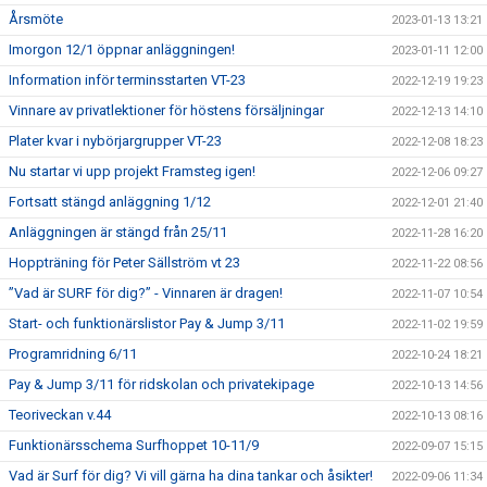
Årsmöte
2023-01-13 13:21
Imorgon 12/1 öppnar anläggningen!
2023-01-11 12:00
Information inför terminsstarten VT-23
2022-12-19 19:23
Vinnare av privatlektioner för höstens försäljningar
2022-12-13 14:10
Plater kvar i nybörjargrupper VT-23
2022-12-08 18:23
Nu startar vi upp projekt Framsteg igen!
2022-12-06 09:27
Fortsatt stängd anläggning 1/12
2022-12-01 21:40
Anläggningen är stängd från 25/11
2022-11-28 16:20
Hoppträning för Peter Sällström vt 23
2022-11-22 08:56
”Vad är SURF för dig?” - Vinnaren är dragen!
2022-11-07 10:54
Start- och funktionärslistor Pay & Jump 3/11
2022-11-02 19:59
Programridning 6/11
2022-10-24 18:21
Pay & Jump 3/11 för ridskolan och privatekipage
2022-10-13 14:56
Teoriveckan v.44
2022-10-13 08:16
Funktionärsschema Surfhoppet 10-11/9
2022-09-07 15:15
Vad är Surf för dig? Vi vill gärna ha dina tankar och åsikter!
2022-09-06 11:34