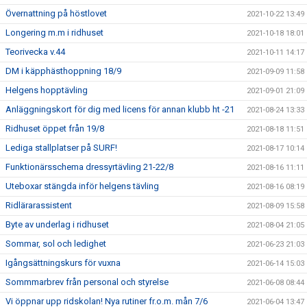
Övernattning på höstlovet
2021-10-22 13:49
Longering m.m i ridhuset
2021-10-18 18:01
Teorivecka v.44
2021-10-11 14:17
DM i käpphästhoppning 18/9
2021-09-09 11:58
Helgens hopptävling
2021-09-01 21:09
Anläggningskort för dig med licens för annan klubb ht -21
2021-08-24 13:33
Ridhuset öppet från 19/8
2021-08-18 11:51
Lediga stallplatser på SURF!
2021-08-17 10:14
Funktionärsschema dressyrtävling 21-22/8
2021-08-16 11:11
Uteboxar stängda inför helgens tävling
2021-08-16 08:19
Ridlärarassistent
2021-08-09 15:58
Byte av underlag i ridhuset
2021-08-04 21:05
Sommar, sol och ledighet
2021-06-23 21:03
Igångsättningskurs för vuxna
2021-06-14 15:03
Sommmarbrev från personal och styrelse
2021-06-08 08:44
Vi öppnar upp ridskolan! Nya rutiner fr.o.m. mån 7/6
2021-06-04 13:47