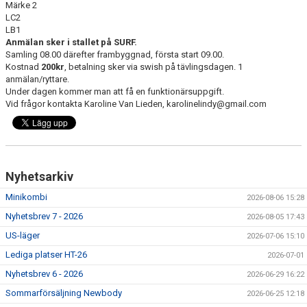
Märke 2
RIDHUSBOKNINGAR
LC2
LB1
Anmälan sker i stallet på SURF.
IDEELLT ARBETE
Samling 08.00 därefter frambyggnad, första start 09.00.
Kostnad
200kr
, betalning sker via swish på tävlingsdagen. 1
PROVISIONSFÖRSÄLJNING
anmälan/ryttare.
Under dagen kommer man att få en funktionärsuppgift.
FRAMSTEG
Vid frågor kontakta Karoline Van Lieden, karolinelindy@gmail.com
BOTNIA HÄSTKLINIK
SURF-FONDEN
Nyhetsarkiv
SURF-HÄNG
Minikombi
2026-08-06 15:28
Nyhetsbrev 7 - 2026
2026-08-05 17:43
TORSDAGSDRESSYREN
US-läger
2026-07-06 15:10
BOKNINGAR
Lediga platser HT-26
2026-07-01
Nyhetsbrev 6 - 2026
2026-06-29 16:22
Sommarförsäljning Newbody
2026-06-25 12:18