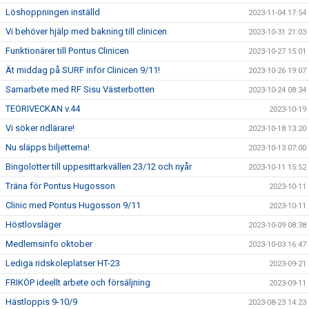
Löshoppningen inställd
2023-11-04 17:54
Vi behöver hjälp med bakning till clinicen
2023-10-31 21:03
Funktionärer till Pontus Clinicen
2023-10-27 15:01
Ät middag på SURF inför Clinicen 9/11!
2023-10-26 19:07
Samarbete med RF Sisu Västerbotten
2023-10-24 08:34
TEORIVECKAN v.44
2023-10-19
Vi söker ridlärare!
2023-10-18 13:20
Nu släpps biljetterna!
2023-10-13 07:00
Bingolotter till uppesittarkvällen 23/12 och nyår
2023-10-11 15:52
Träna för Pontus Hugosson
2023-10-11
Clinic med Pontus Hugosson 9/11
2023-10-11
Höstlovsläger
2023-10-09 08:38
Medlemsinfo oktober
2023-10-03 16:47
Lediga ridskoleplatser HT-23
2023-09-21
FRIKÖP ideellt arbete och försäljning
2023-09-11
Hästloppis 9-10/9
2023-08-23 14:23