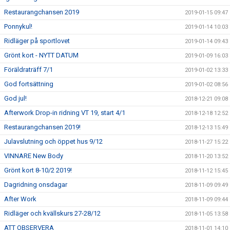
Restaurangchansen 2019
2019-01-15 09:47
Ponnykul!
2019-01-14 10:03
Ridläger på sportlovet
2019-01-14 09:43
Grönt kort - NYTT DATUM
2019-01-09 16:03
Föräldraträff 7/1
2019-01-02 13:33
God fortsättning
2019-01-02 08:56
God jul!
2018-12-21 09:08
Afterwork Drop-in ridning VT 19, start 4/1
2018-12-18 12:52
Restaurangchansen 2019!
2018-12-13 15:49
Julavslutning och öppet hus 9/12
2018-11-27 15:22
VINNARE New Body
2018-11-20 13:52
Grönt kort 8-10/2 2019!
2018-11-12 15:45
Dagridning onsdagar
2018-11-09 09:49
After Work
2018-11-09 09:44
Ridläger och kvällskurs 27-28/12
2018-11-05 13:58
ATT OBSERVERA
2018-11-01 14:10