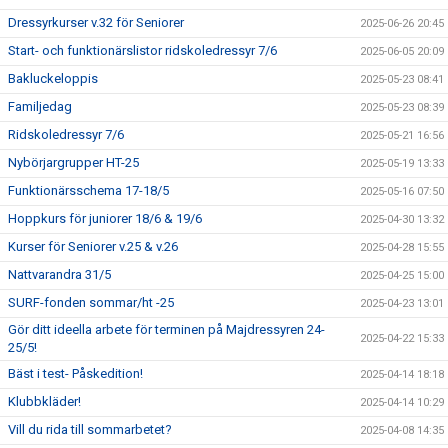
Dressyrkurser v.32 för Seniorer
2025-06-26 20:45
Start- och funktionärslistor ridskoledressyr 7/6
2025-06-05 20:09
Bakluckeloppis
2025-05-23 08:41
Familjedag
2025-05-23 08:39
Ridskoledressyr 7/6
2025-05-21 16:56
Nybörjargrupper HT-25
2025-05-19 13:33
Funktionärsschema 17-18/5
2025-05-16 07:50
Hoppkurs för juniorer 18/6 & 19/6
2025-04-30 13:32
Kurser för Seniorer v.25 & v.26
2025-04-28 15:55
Nattvarandra 31/5
2025-04-25 15:00
SURF-fonden sommar/ht -25
2025-04-23 13:01
Gör ditt ideella arbete för terminen på Majdressyren 24-
2025-04-22 15:33
25/5!
Bäst i test- Påskedition!
2025-04-14 18:18
Klubbkläder!
2025-04-14 10:29
Vill du rida till sommarbetet?
2025-04-08 14:35