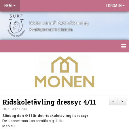
HEM
LOGGA IN
Södra Umeå Ryttarförening
Kvalitetsmärkt ridskola
HEM
NYHETER
OM SURF
KONTAKT
Ridskoletävling dressyr 4/11
<
>
ANLÄGGNING
2018-10-17 12:43
Söndag den 4/11 är det ridskoletävling i dressyr!
De klasser man kan anmäla sig till är:
BLI MEDLEM
Märke 1