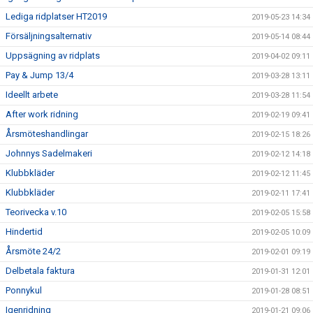
Lediga ridplatser HT2019
2019-05-23 14:34
Försäljningsalternativ
2019-05-14 08:44
Uppsägning av ridplats
2019-04-02 09:11
Pay & Jump 13/4
2019-03-28 13:11
Ideellt arbete
2019-03-28 11:54
After work ridning
2019-02-19 09:41
Årsmöteshandlingar
2019-02-15 18:26
Johnnys Sadelmakeri
2019-02-12 14:18
Klubbkläder
2019-02-12 11:45
Klubbkläder
2019-02-11 17:41
Teorivecka v.10
2019-02-05 15:58
Hindertid
2019-02-05 10:09
Årsmöte 24/2
2019-02-01 09:19
Delbetala faktura
2019-01-31 12:01
Ponnykul
2019-01-28 08:51
Igenridning
2019-01-21 09:06