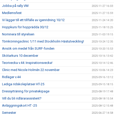
Jobba på rally VM
2025-11-27 16:03
Medlemsfest
2025-11-27 15:59
Vi lägger till ett tillfälle av igenridning 10/12
2025-11-24 14:20
Hoppkurs för hopprädda 30/12
2025-11-18 15:25
Nominera till styrelsen
2025-11-03 19:15
Tömkörningsclinic 1/11 med Stockholm Hästutveckling!
2025-10-24 12:35
Ansök om medel från SURF-fonden
2025-10-20 15:53
Skötarkurs 10 december
2025-10-16 13:42
Teorivecka v.44: Inspirationsvecka!
2025-10-14 12:46
Clinic med Nicole Holmén 22 november
2025-10-06 14:23
Ridläger v.44
2025-09-16 13:12
Lediga ridskoleplatser HT-25
2025-09-15 18:15
Dressyrträning för privatekipage
2025-08-19 17:48
Vill du bli ridlärarassistent?
2025-08-18 15:54
Anläggningskort HT -25
2025-08-12 15:48
Semester
2025-06-27 14:58