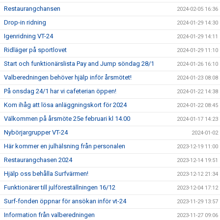
Restaurangchansen
2024-02-05 16:36
Drop-in ridning
2024-01-29 14:30
Igenridning VT-24
2024-01-29 14:11
Ridläger på sportlovet
2024-01-29 11:10
Start och funktionärslista Pay and Jump söndag 28/1
2024-01-26 16:10
Valberedningen behöver hjälp inför årsmötet!
2024-01-23 08:08
På onsdag 24/1 har vi cafeterian öppen!
2024-01-22 14:38
Kom ihåg att lösa anläggningskort för 2024
2024-01-22 08:45
Välkommen på årsmöte 25e februari kl 14.00
2024-01-17 14:23
Nybörjargrupper VT-24
2024-01-02
Här kommer en julhälsning från personalen
2023-12-19 11:00
Restaurangchasen 2024
2023-12-14 19:51
Hjälp oss behålla Surfvärmen!
2023-12-12 21:34
Funktionärer till julföreställningen 16/12
2023-12-04 17:12
Surf-fonden öppnar för ansökan inför vt-24
2023-11-29 13:57
Information från valberedningen
2023-11-27 09:06