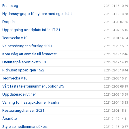
Framsteg
2021-04-13 10:59
Ny dressyrgrupp för ryttare med egen häst
2021-04-12 13:58
Drop-in!
2021-04-09 07:35
Uppsägning av ridplats inför HT-21
2021-04-07 15:15
Teorivecka v.10
2021-03-01 14:04
Valberedningens förslag 2021
2021-02-20 15:57
Kom ihåg att anmäla till årsmötet!
2021-02-19 12:46
Uteritter på sportlovet v.10
2021-02-17 14:12
Ridhuset öppet igen 15/2
2021-02-15 18:44
Teorivecka v.10
2021-02-08 15:21
Vårt fasta telefonnummer upphör 8/5
2021-02-08 08:19
Uppdaterade rutiner
2021-02-05 13:59
Varning för hästsjukdomen kvarka
2021-02-04 13:33
Restaurangchansen 2021
2021-02-01 15:11
Årsmöte
2021-01-19 14:11
Styrelsemedlemmar sökes!
2021-01-18 10:57