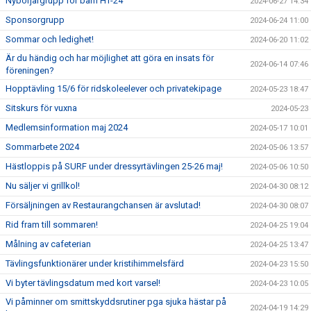
Nybörjargrupp för barn HT-24
2024-06-27 14:34
Sponsorgrupp
2024-06-24 11:00
Sommar och ledighet!
2024-06-20 11:02
Är du händig och har möjlighet att göra en insats för
2024-06-14 07:46
föreningen?
Hopptävling 15/6 för ridskoleelever och privatekipage
2024-05-23 18:47
Sitskurs för vuxna
2024-05-23
Medlemsinformation maj 2024
2024-05-17 10:01
Sommarbete 2024
2024-05-06 13:57
Hästloppis på SURF under dressyrtävlingen 25-26 maj!
2024-05-06 10:50
Nu säljer vi grillkol!
2024-04-30 08:12
Försäljningen av Restaurangchansen är avslutad!
2024-04-30 08:07
Rid fram till sommaren!
2024-04-25 19:04
Målning av cafeterian
2024-04-25 13:47
Tävlingsfunktionärer under kristihimmelsfärd
2024-04-23 15:50
Vi byter tävlingsdatum med kort varsel!
2024-04-23 10:05
Vi påminner om smittskyddsrutiner pga sjuka hästar på
2024-04-19 14:29