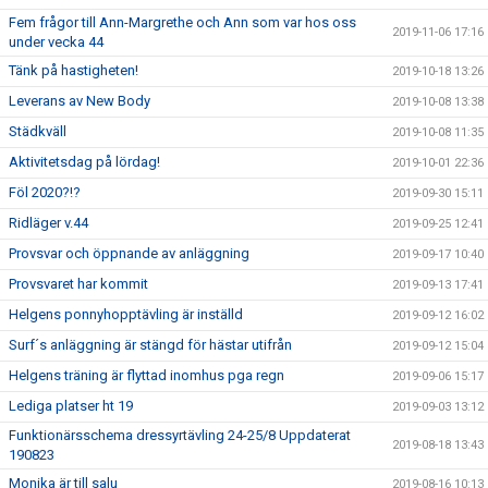
Fem frågor till Ann-Margrethe och Ann som var hos oss
2019-11-06 17:16
under vecka 44
Tänk på hastigheten!
2019-10-18 13:26
Leverans av New Body
2019-10-08 13:38
Städkväll
2019-10-08 11:35
Aktivitetsdag på lördag!
2019-10-01 22:36
Föl 2020?!?
2019-09-30 15:11
Ridläger v.44
2019-09-25 12:41
Provsvar och öppnande av anläggning
2019-09-17 10:40
Provsvaret har kommit
2019-09-13 17:41
Helgens ponnyhopptävling är inställd
2019-09-12 16:02
Surf´s anläggning är stängd för hästar utifrån
2019-09-12 15:04
Helgens träning är flyttad inomhus pga regn
2019-09-06 15:17
Lediga platser ht 19
2019-09-03 13:12
Funktionärsschema dressyrtävling 24-25/8 Uppdaterat
2019-08-18 13:43
190823
Monika är till salu
2019-08-16 10:13