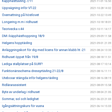
Käpphästtävling 7/11
2021-11-01 16:50
Uppsägning inför VT-22
2021-10-28 14:02
Övernattning på höstlovet
2021-10-22 13:49
Longering m.m i ridhuset
2021-10-18 18:01
Teorivecka v.44
2021-10-11 14:17
DM i käpphästhoppning 18/9
2021-09-09 11:58
Helgens hopptävling
2021-09-01 21:09
Anläggningskort för dig med licens för annan klubb ht -21
2021-08-24 13:33
Ridhuset öppet från 19/8
2021-08-18 11:51
Lediga stallplatser på SURF!
2021-08-17 10:14
Funktionärsschema dressyrtävling 21-22/8
2021-08-16 11:11
Uteboxar stängda inför helgens tävling
2021-08-16 08:19
Ridlärarassistent
2021-08-09 15:58
Byte av underlag i ridhuset
2021-08-04 21:05
Sommar, sol och ledighet
2021-06-23 21:03
Igångsättningskurs för vuxna
2021-06-14 15:03