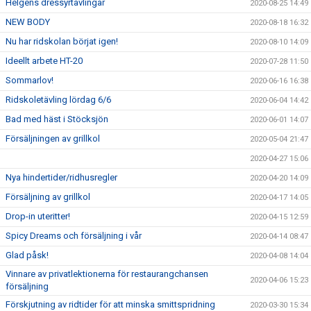
Helgens dressyrtävlingar
2020-08-25 14:49
NEW BODY
2020-08-18 16:32
Nu har ridskolan börjat igen!
2020-08-10 14:09
Ideellt arbete HT-20
2020-07-28 11:50
Sommarlov!
2020-06-16 16:38
Ridskoletävling lördag 6/6
2020-06-04 14:42
Bad med häst i Stöcksjön
2020-06-01 14:07
Försäljningen av grillkol
2020-05-04 21:47
2020-04-27 15:06
Nya hindertider/ridhusregler
2020-04-20 14:09
Försäljning av grillkol
2020-04-17 14:05
Drop-in uteritter!
2020-04-15 12:59
Spicy Dreams och försäljning i vår
2020-04-14 08:47
Glad påsk!
2020-04-08 14:04
Vinnare av privatlektionerna för restaurangchansen
2020-04-06 15:23
försäljning
Förskjutning av ridtider för att minska smittspridning
2020-03-30 15:34