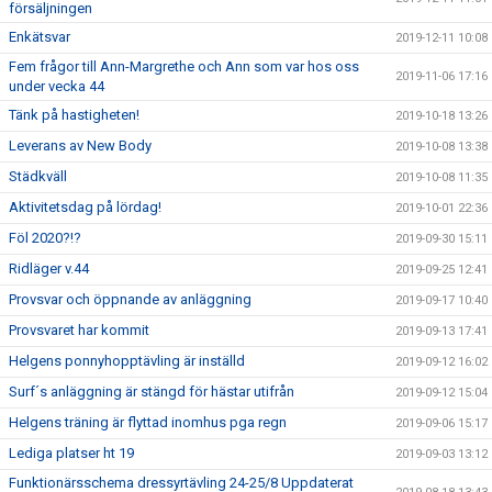
försäljningen
Enkätsvar
2019-12-11 10:08
Fem frågor till Ann-Margrethe och Ann som var hos oss
2019-11-06 17:16
under vecka 44
Tänk på hastigheten!
2019-10-18 13:26
Leverans av New Body
2019-10-08 13:38
Städkväll
2019-10-08 11:35
Aktivitetsdag på lördag!
2019-10-01 22:36
Föl 2020?!?
2019-09-30 15:11
Ridläger v.44
2019-09-25 12:41
Provsvar och öppnande av anläggning
2019-09-17 10:40
Provsvaret har kommit
2019-09-13 17:41
Helgens ponnyhopptävling är inställd
2019-09-12 16:02
Surf´s anläggning är stängd för hästar utifrån
2019-09-12 15:04
Helgens träning är flyttad inomhus pga regn
2019-09-06 15:17
Lediga platser ht 19
2019-09-03 13:12
Funktionärsschema dressyrtävling 24-25/8 Uppdaterat