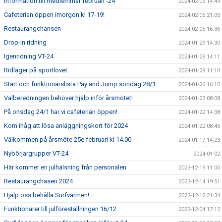
Information till medlemmar februari -24
2024-02-09 14:49
Cafeterian öppen imorgon kl 17-19!
2024-02-06 21:05
Restaurangchansen
2024-02-05 16:36
Drop-in ridning
2024-01-29 14:30
Igenridning VT-24
2024-01-29 14:11
Ridläger på sportlovet
2024-01-29 11:10
Start och funktionärslista Pay and Jump söndag 28/1
2024-01-26 16:10
Valberedningen behöver hjälp inför årsmötet!
2024-01-23 08:08
På onsdag 24/1 har vi cafeterian öppen!
2024-01-22 14:38
Kom ihåg att lösa anläggningskort för 2024
2024-01-22 08:45
Välkommen på årsmöte 25e februari kl 14.00
2024-01-17 14:23
Nybörjargrupper VT-24
2024-01-02
Här kommer en julhälsning från personalen
2023-12-19 11:00
Restaurangchasen 2024
2023-12-14 19:51
Hjälp oss behålla Surfvärmen!
2023-12-12 21:34
Funktionärer till julföreställningen 16/12
2023-12-04 17:12