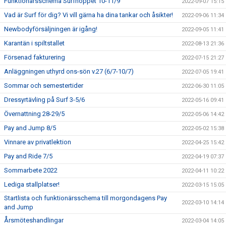
Funktionärsschema Surfhoppet 10-11/9
2022-09-07 15:15
Vad är Surf för dig? Vi vill gärna ha dina tankar och åsikter!
2022-09-06 11:34
Newbodyförsäljningen är igång!
2022-09-05 11:41
Karantän i spiltstallet
2022-08-13 21:36
Försenad fakturering
2022-07-15 21:27
Anläggningen uthyrd ons-sön v.27 (6/7-10/7)
2022-07-05 19:41
Sommar och semestertider
2022-06-30 11:05
Dressyrtävling på Surf 3-5/6
2022-05-16 09:41
Övernattning 28-29/5
2022-05-06 14:42
Pay and Jump 8/5
2022-05-02 15:38
Vinnare av privatlektion
2022-04-25 15:42
Pay and Ride 7/5
2022-04-19 07:37
Sommarbete 2022
2022-04-11 10:22
Lediga stallplatser!
2022-03-15 15:05
Startlista och funktionärsschema till morgondagens Pay
2022-03-10 14:14
and Jump
Årsmöteshandlingar
2022-03-04 14:05