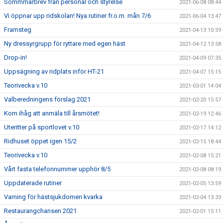
Sommmarbrev från personal och styrelse
2021-06-08 08:44
Vi öppnar upp ridskolan! Nya rutiner fr.o.m. mån 7/6
2021-06-04 13:47
Framsteg
2021-04-13 10:59
Ny dressyrgrupp för ryttare med egen häst
2021-04-12 13:58
Drop-in!
2021-04-09 07:35
Uppsägning av ridplats inför HT-21
2021-04-07 15:15
Teorivecka v.10
2021-03-01 14:04
Valberedningens förslag 2021
2021-02-20 15:57
Kom ihåg att anmäla till årsmötet!
2021-02-19 12:46
Uteritter på sportlovet v.10
2021-02-17 14:12
Ridhuset öppet igen 15/2
2021-02-15 18:44
Teorivecka v.10
2021-02-08 15:21
Vårt fasta telefonnummer upphör 8/5
2021-02-08 08:19
Uppdaterade rutiner
2021-02-05 13:59
Varning för hästsjukdomen kvarka
2021-02-04 13:33
Restaurangchansen 2021
2021-02-01 15:11