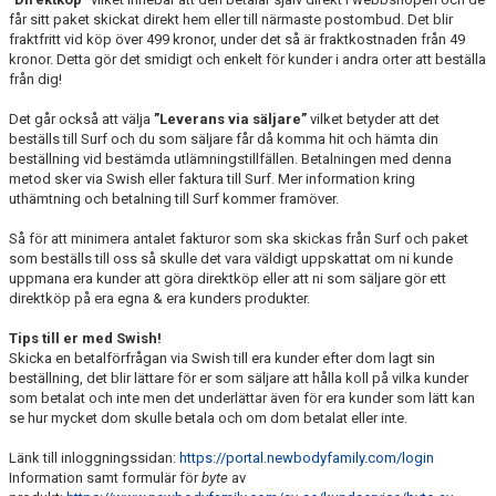
får sitt paket skickat direkt hem eller till närmaste postombud. Det blir
fraktfritt vid köp över 499 kronor, under det så är fraktkostnaden från 49
kronor. Detta gör det smidigt och enkelt för kunder i andra orter att beställa
från dig!
Det går också att välja
”Leverans via säljare”
vilket betyder att det
beställs till Surf och du som säljare får då komma hit och hämta din
beställning vid bestämda utlämningstillfällen. Betalningen med denna
metod sker via Swish eller faktura till Surf. Mer information kring
uthämtning och betalning till Surf kommer framöver.
Så för att minimera antalet fakturor som ska skickas från Surf och paket
som beställs till oss så skulle det vara väldigt uppskattat om ni kunde
uppmana era kunder att göra direktköp eller att ni som säljare gör ett
direktköp på era egna & era kunders produkter.
Tips till er med Swish!
Skicka en betalförfrågan via Swish till era kunder efter dom lagt sin
beställning, det blir lättare för er som säljare att hålla koll på vilka kunder
som betalat och inte men det underlättar även för era kunder som lätt kan
se hur mycket dom skulle betala och om dom betalat eller inte.
Länk till inloggningssidan:
https://portal.newbodyfamily.com/login
Information samt formulär för
byte
av