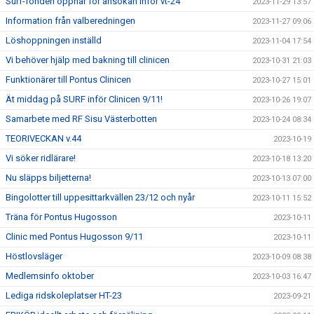
Surf-fonden öppnar för ansökan inför vt-24
2023-11-29 13:57
Information från valberedningen
2023-11-27 09:06
Löshoppningen inställd
2023-11-04 17:54
Vi behöver hjälp med bakning till clinicen
2023-10-31 21:03
Funktionärer till Pontus Clinicen
2023-10-27 15:01
Ät middag på SURF inför Clinicen 9/11!
2023-10-26 19:07
Samarbete med RF Sisu Västerbotten
2023-10-24 08:34
TEORIVECKAN v.44
2023-10-19
Vi söker ridlärare!
2023-10-18 13:20
Nu släpps biljetterna!
2023-10-13 07:00
Bingolotter till uppesittarkvällen 23/12 och nyår
2023-10-11 15:52
Träna för Pontus Hugosson
2023-10-11
Clinic med Pontus Hugosson 9/11
2023-10-11
Höstlovsläger
2023-10-09 08:38
Medlemsinfo oktober
2023-10-03 16:47
Lediga ridskoleplatser HT-23
2023-09-21