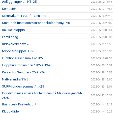
Anläggningskort HT -25
2025-08-12 15:48
Semester
2025-06-27 14:58
Dressyrkurser v.32 för Seniorer
2025-06-26 20:45
Start- och funktionärslistor ridskoledressyr 7/6
2025-06-05 20:09
Bakluckeloppis
2025-05-23 08:41
Familjedag
2025-05-23 08:39
Ridskoledressyr 7/6
2025-05-21 16:56
Nybörjargrupper HT-25
2025-05-19 13:33
Funktionärsschema 17-18/5
2025-05-16 07:50
Hoppkurs för juniorer 18/6 & 19/6
2025-04-30 13:32
Kurser för Seniorer v.25 & v.26
2025-04-28 15:55
Nattvarandra 31/5
2025-04-25 15:00
SURF-fonden sommar/ht -25
2025-04-23 13:01
Gör ditt ideella arbete för terminen på Majdressyren 24-
2025-04-22 15:33
25/5!
Bäst i test- Påskedition!
2025-04-14 18:18
Klubbkläder!
2025-04-14 10:29