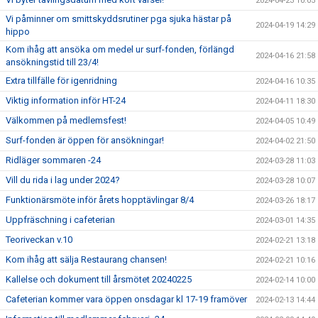
2024-04-23 10:05
Vi påminner om smittskyddsrutiner pga sjuka hästar på
2024-04-19 14:29
hippo
Kom ihåg att ansöka om medel ur surf-fonden, förlängd
2024-04-16 21:58
ansökningstid till 23/4!
Extra tillfälle för igenridning
2024-04-16 10:35
Viktig information inför HT-24
2024-04-11 18:30
Välkommen på medlemsfest!
2024-04-05 10:49
Surf-fonden är öppen för ansökningar!
2024-04-02 21:50
Ridläger sommaren -24
2024-03-28 11:03
Vill du rida i lag under 2024?
2024-03-28 10:07
Funktionärsmöte inför årets hopptävlingar 8/4
2024-03-26 18:17
Uppfräschning i cafeterian
2024-03-01 14:35
Teoriveckan v.10
2024-02-21 13:18
Kom ihåg att sälja Restaurang chansen!
2024-02-21 10:16
Kallelse och dokument till årsmötet 20240225
2024-02-14 10:00
Cafeterian kommer vara öppen onsdagar kl 17-19 framöver
2024-02-13 14:44