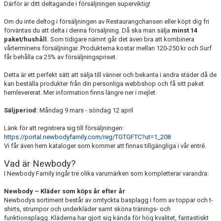
Därför är ditt deltagande i försäljningen superviktig!
RIDHUSBOKNINGAR
Om du inte deltog i försäljningen av Restaurangchansen eller köpt dig fri
förväntas du att delta i denna försäljning. Då ska man sälja
IDEELLT ARBETE
minst 14
paket/hushåll.
Som tidigare nämnt går det även bra att kombinera
vårterminens försäljningar. Produkterna kostar mellan 120-250 kr och Surf
PROVISIONSFÖRSÄLJNING
får behålla ca 25% av försäljningspriset.
FRAMSTEG
Detta är ett perfekt sätt att sälja till vänner och bekanta i andra städer då de
kan beställa produkter från din personliga webbshop och få sitt paket
hemlevererat. Mer information finns längre ner i mejlet.
BOTNIA HÄSTKLINIK
Säljperiod:
Måndag 9 mars - söndag 12 april
SURF-FONDEN
Länk för att registrera sig till försäljningen:
SURF-HÄNG
https://portal.newbodyfamily.com/reg/TGTGFTC?ut=1_208
Vi får även hem kataloger som kommer att finnas tillgängliga i vår entré.
TORSDAGSDRESSYREN
Vad är Newbody?
I Newbody Family ingår tre olika varumärken som kompletterar varandra:
BOKNINGAR
Newbody – Kläder som köps år efter år
Newbodys sortiment består av omtyckta basplagg i form av toppar och t-
shirts, strumpor och underkläder samt sköna tränings- och
funktionsplagg. Kläderna har gjort sig kända för hög kvalitet, fantastiskt