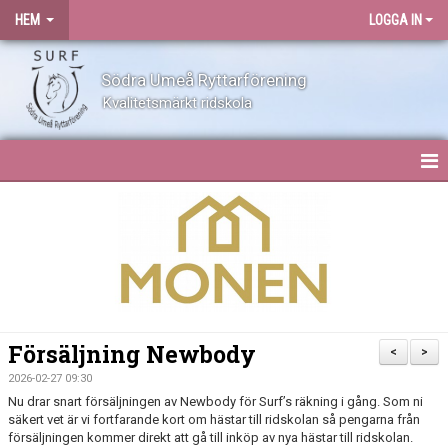
HEM
LOGGA IN
Södra Umeå Ryttarförening
Kvalitetsmärkt ridskola
HEM
NYHETER
OM SURF
KONTAKT
Försäljning Newbody
<
>
ANLÄGGNING
2026-02-27 09:30
Nu drar snart försäljningen av Newbody för Surf’s räkning i gång. Som ni
säkert vet är vi fortfarande kort om hästar till ridskolan så pengarna från
BLI MEDLEM
försäljningen kommer direkt att gå till inköp av nya hästar till ridskolan.