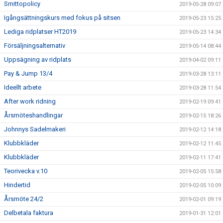
Smittopolicy
2019-05-28 09:07
Igångsättningskurs med fokus på sitsen
2019-05-23 15:25
Lediga ridplatser HT2019
2019-05-23 14:34
Försäljningsalternativ
2019-05-14 08:44
Uppsägning av ridplats
2019-04-02 09:11
Pay & Jump 13/4
2019-03-28 13:11
Ideellt arbete
2019-03-28 11:54
After work ridning
2019-02-19 09:41
Årsmöteshandlingar
2019-02-15 18:26
Johnnys Sadelmakeri
2019-02-12 14:18
Klubbkläder
2019-02-12 11:45
Klubbkläder
2019-02-11 17:41
Teorivecka v.10
2019-02-05 15:58
Hindertid
2019-02-05 10:09
Årsmöte 24/2
2019-02-01 09:19
Delbetala faktura
2019-01-31 12:01