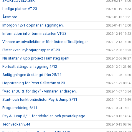
SPORTLOVSLÄGER
2023-02-17 16:00
Lediga platser VT-23
2023-01-19 18:33
Årsmöte
2023-01-13 13:21
Imorgon 12/1 öppnar anläggningen!
2023-01-11 12:00
Information inför terminsstarten VT-23
2022-12-19 19:23
Vinnare av privatlektioner för höstens försäljningar
2022-12-13 14:10
Plater kvar i nybörjargrupper VT-23
2022-12-08 18:23
Nu startar vi upp projekt Framsteg igen!
2022-12-06 09:27
Fortsatt stängd anläggning 1/12
2022-12-01 21:40
Anläggningen är stängd från 25/11
2022-11-28 16:20
Hoppträning för Peter Sällström vt 23
2022-11-22 08:56
”Vad är SURF för dig?” - Vinnaren är dragen!
2022-11-07 10:54
Start- och funktionärslistor Pay & Jump 3/11
2022-11-02 19:59
Programridning 6/11
2022-10-24 18:21
Pay & Jump 3/11 för ridskolan och privatekipage
2022-10-13 14:56
Teoriveckan v.44
2022-10-13 08:16