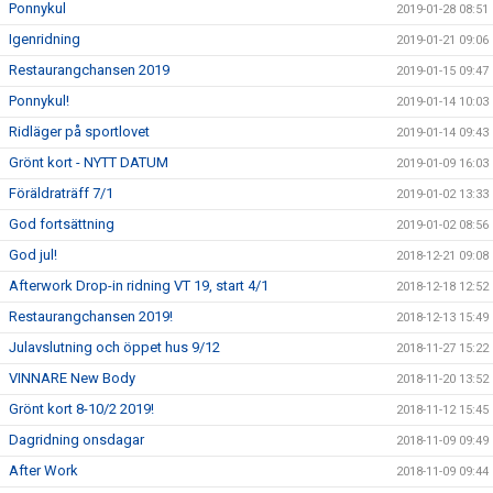
Ponnykul
2019-01-28 08:51
Igenridning
2019-01-21 09:06
Restaurangchansen 2019
2019-01-15 09:47
Ponnykul!
2019-01-14 10:03
Ridläger på sportlovet
2019-01-14 09:43
Grönt kort - NYTT DATUM
2019-01-09 16:03
Föräldraträff 7/1
2019-01-02 13:33
God fortsättning
2019-01-02 08:56
God jul!
2018-12-21 09:08
Afterwork Drop-in ridning VT 19, start 4/1
2018-12-18 12:52
Restaurangchansen 2019!
2018-12-13 15:49
Julavslutning och öppet hus 9/12
2018-11-27 15:22
VINNARE New Body
2018-11-20 13:52
Grönt kort 8-10/2 2019!
2018-11-12 15:45
Dagridning onsdagar
2018-11-09 09:49
After Work
2018-11-09 09:44