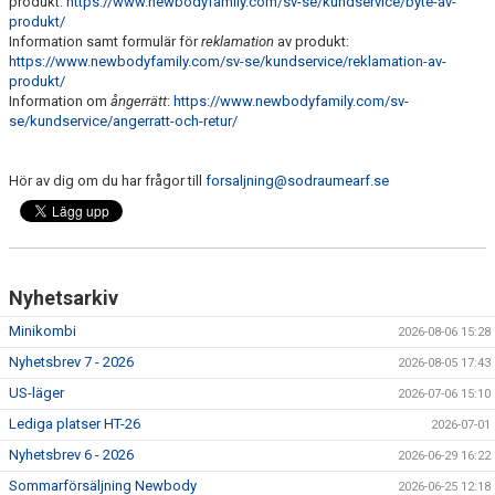
produkt:
https://www.newbodyfamily.com/sv-se/kundservice/byte-av-
produkt/
Information samt formulär för
reklamation
av produkt:
https://www.newbodyfamily.com/sv-se/kundservice/reklamation-av-
produkt/
Information om
ångerrätt
:
https://www.newbodyfamily.com/sv-
se/kundservice/angerratt-och-retur/
Hör av dig om du har frågor till
forsaljning@sodraumearf.se
Nyhetsarkiv
Minikombi
2026-08-06 15:28
Nyhetsbrev 7 - 2026
2026-08-05 17:43
US-läger
2026-07-06 15:10
Lediga platser HT-26
2026-07-01
Nyhetsbrev 6 - 2026
2026-06-29 16:22
Sommarförsäljning Newbody
2026-06-25 12:18