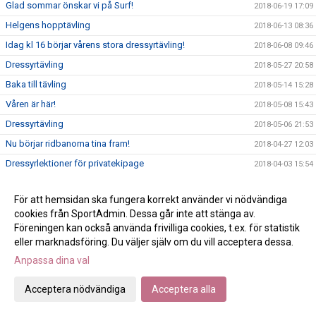
Glad sommar önskar vi på Surf!
2018-06-19 17:09
Helgens hopptävling
2018-06-13 08:36
Idag kl 16 börjar vårens stora dressyrtävling!
2018-06-08 09:46
Dressyrtävling
2018-05-27 20:58
Baka till tävling
2018-05-14 15:28
Våren är här!
2018-05-08 15:43
Dressyrtävling
2018-05-06 21:53
Nu börjar ridbanorna tina fram!
2018-04-27 12:03
Dressyrlektioner för privatekipage
2018-04-03 15:54
Ponnytävling Sundsvall
2018-04-02 18:38
För att hemsidan ska fungera korrekt använder vi nödvändiga
Glad påsk!
2018-03-29 10:29
cookies från SportAdmin. Dessa går inte att stänga av.
Karantän i kallstallet
2018-03-29 10:25
Föreningen kan också använda frivilliga cookies, t.ex. för statistik
eller marknadsföring. Du väljer själv om du vill acceptera dessa.
Vinnare av privatlektionen
2018-03-07 15:25
Anpassa dina val
Uppdaterade ridhusbokningar inför vecka 10
2018-03-01 16:27
Handlingar till årsmötet
2018-02-21 12:52
Acceptera nödvändiga
Acceptera alla
Restaurangchansen
2018-02-21 11:14