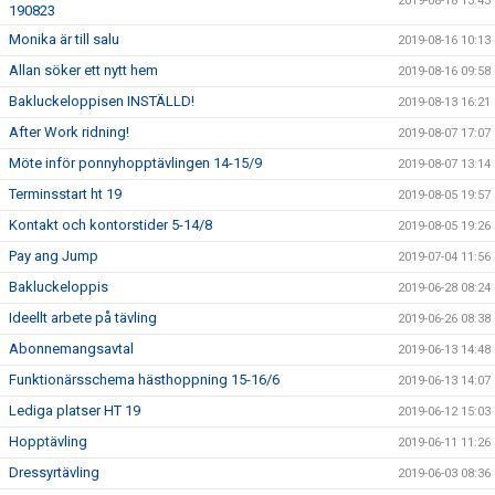
2019-08-18 13:43
190823
Monika är till salu
2019-08-16 10:13
Allan söker ett nytt hem
2019-08-16 09:58
Bakluckeloppisen INSTÄLLD!
2019-08-13 16:21
After Work ridning!
2019-08-07 17:07
Möte inför ponnyhopptävlingen 14-15/9
2019-08-07 13:14
Terminsstart ht 19
2019-08-05 19:57
Kontakt och kontorstider 5-14/8
2019-08-05 19:26
Pay ang Jump
2019-07-04 11:56
Bakluckeloppis
2019-06-28 08:24
Ideellt arbete på tävling
2019-06-26 08:38
Abonnemangsavtal
2019-06-13 14:48
Funktionärsschema hästhoppning 15-16/6
2019-06-13 14:07
Lediga platser HT 19
2019-06-12 15:03
Hopptävling
2019-06-11 11:26
Dressyrtävling
2019-06-03 08:36