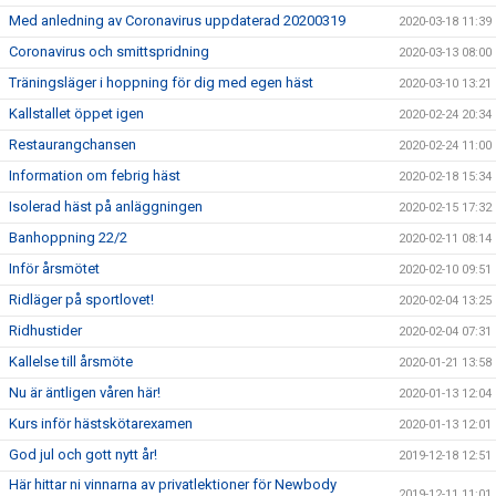
Med anledning av Coronavirus uppdaterad 20200319
2020-03-18 11:39
Coronavirus och smittspridning
2020-03-13 08:00
Träningsläger i hoppning för dig med egen häst
2020-03-10 13:21
Kallstallet öppet igen
2020-02-24 20:34
Restaurangchansen
2020-02-24 11:00
Information om febrig häst
2020-02-18 15:34
Isolerad häst på anläggningen
2020-02-15 17:32
Banhoppning 22/2
2020-02-11 08:14
Inför årsmötet
2020-02-10 09:51
Ridläger på sportlovet!
2020-02-04 13:25
Ridhustider
2020-02-04 07:31
Kallelse till årsmöte
2020-01-21 13:58
Nu är äntligen våren här!
2020-01-13 12:04
Kurs inför hästskötarexamen
2020-01-13 12:01
God jul och gott nytt år!
2019-12-18 12:51
Här hittar ni vinnarna av privatlektioner för Newbody
2019-12-11 11:01