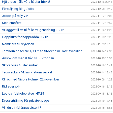
Hjälp oss hålla våra hästar friska!
2025-12-16 20:41
Försäljning Bingolotto
2025-12-08 15:49
Jobba på rally VM
2025-11-27 16:03
Medlemsfest
2025-11-27 15:59
Vi lägger till ett tillfälle av igenridning 10/12
2025-11-24 14:20
Hoppkurs för hopprädda 30/12
2025-11-18 15:25
Nominera till styrelsen
2025-11-03 19:15
Tömkörningsclinic 1/11 med Stockholm Hästutveckling!
2025-10-24 12:35
Ansök om medel från SURF-fonden
2025-10-20 15:53
Skötarkurs 10 december
2025-10-16 13:42
Teorivecka v.44: Inspirationsvecka!
2025-10-14 12:46
Clinic med Nicole Holmén 22 november
2025-10-06 14:23
Ridläger v.44
2025-09-16 13:12
Lediga ridskoleplatser HT-25
2025-09-15 18:15
Dressyrträning för privatekipage
2025-08-19 17:48
Vill du bli ridlärarassistent?
2025-08-18 15:54