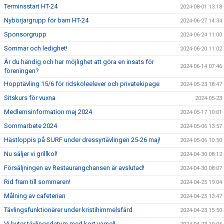
Terminsstart HT-24
2024-08-01 13:18
Nybörjargrupp för barn HT-24
2024-06-27 14:34
Sponsorgrupp
2024-06-24 11:00
Sommar och ledighet!
2024-06-20 11:02
Är du händig och har möjlighet att göra en insats för
2024-06-14 07:46
föreningen?
Hopptävling 15/6 för ridskoleelever och privatekipage
2024-05-23 18:47
Sitskurs för vuxna
2024-05-23
Medlemsinformation maj 2024
2024-05-17 10:01
Sommarbete 2024
2024-05-06 13:57
Hästloppis på SURF under dressyrtävlingen 25-26 maj!
2024-05-06 10:50
Nu säljer vi grillkol!
2024-04-30 08:12
Försäljningen av Restaurangchansen är avslutad!
2024-04-30 08:07
Rid fram till sommaren!
2024-04-25 19:04
Målning av cafeterian
2024-04-25 13:47
Tävlingsfunktionärer under kristihimmelsfärd
2024-04-23 15:50
Vi byter tävlingsdatum med kort varsel!