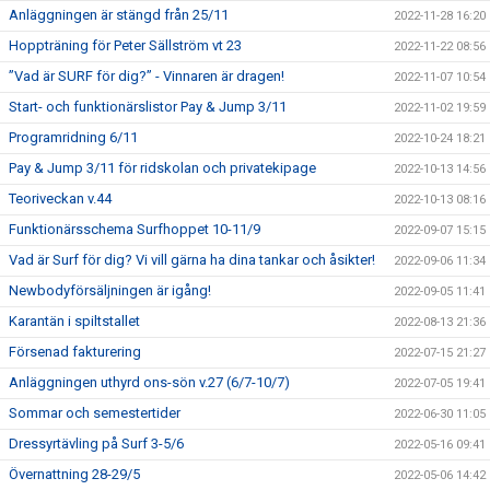
Anläggningen är stängd från 25/11
2022-11-28 16:20
Hoppträning för Peter Sällström vt 23
2022-11-22 08:56
”Vad är SURF för dig?” - Vinnaren är dragen!
2022-11-07 10:54
Start- och funktionärslistor Pay & Jump 3/11
2022-11-02 19:59
Programridning 6/11
2022-10-24 18:21
Pay & Jump 3/11 för ridskolan och privatekipage
2022-10-13 14:56
Teoriveckan v.44
2022-10-13 08:16
Funktionärsschema Surfhoppet 10-11/9
2022-09-07 15:15
Vad är Surf för dig? Vi vill gärna ha dina tankar och åsikter!
2022-09-06 11:34
Newbodyförsäljningen är igång!
2022-09-05 11:41
Karantän i spiltstallet
2022-08-13 21:36
Försenad fakturering
2022-07-15 21:27
Anläggningen uthyrd ons-sön v.27 (6/7-10/7)
2022-07-05 19:41
Sommar och semestertider
2022-06-30 11:05
Dressyrtävling på Surf 3-5/6
2022-05-16 09:41
Övernattning 28-29/5
2022-05-06 14:42