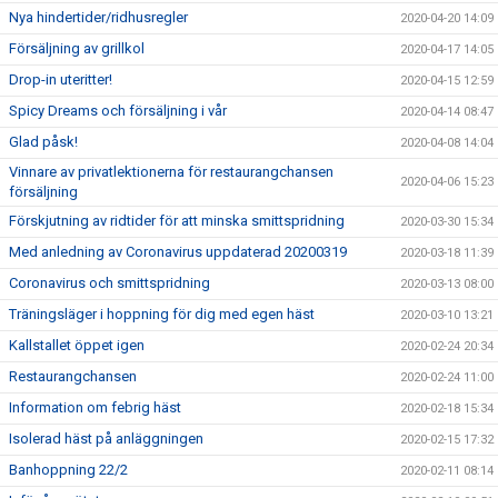
Nya hindertider/ridhusregler
2020-04-20 14:09
Försäljning av grillkol
2020-04-17 14:05
Drop-in uteritter!
2020-04-15 12:59
Spicy Dreams och försäljning i vår
2020-04-14 08:47
Glad påsk!
2020-04-08 14:04
Vinnare av privatlektionerna för restaurangchansen
2020-04-06 15:23
försäljning
Förskjutning av ridtider för att minska smittspridning
2020-03-30 15:34
Med anledning av Coronavirus uppdaterad 20200319
2020-03-18 11:39
Coronavirus och smittspridning
2020-03-13 08:00
Träningsläger i hoppning för dig med egen häst
2020-03-10 13:21
Kallstallet öppet igen
2020-02-24 20:34
Restaurangchansen
2020-02-24 11:00
Information om febrig häst
2020-02-18 15:34
Isolerad häst på anläggningen
2020-02-15 17:32
Banhoppning 22/2
2020-02-11 08:14