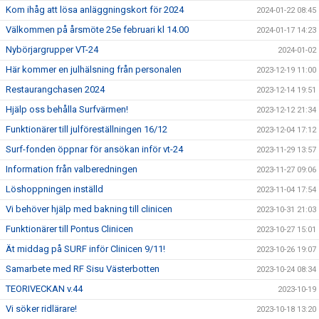
Kom ihåg att lösa anläggningskort för 2024
2024-01-22 08:45
Välkommen på årsmöte 25e februari kl 14.00
2024-01-17 14:23
Nybörjargrupper VT-24
2024-01-02
Här kommer en julhälsning från personalen
2023-12-19 11:00
Restaurangchasen 2024
2023-12-14 19:51
Hjälp oss behålla Surfvärmen!
2023-12-12 21:34
Funktionärer till julföreställningen 16/12
2023-12-04 17:12
Surf-fonden öppnar för ansökan inför vt-24
2023-11-29 13:57
Information från valberedningen
2023-11-27 09:06
Löshoppningen inställd
2023-11-04 17:54
Vi behöver hjälp med bakning till clinicen
2023-10-31 21:03
Funktionärer till Pontus Clinicen
2023-10-27 15:01
Ät middag på SURF inför Clinicen 9/11!
2023-10-26 19:07
Samarbete med RF Sisu Västerbotten
2023-10-24 08:34
TEORIVECKAN v.44
2023-10-19
Vi söker ridlärare!
2023-10-18 13:20