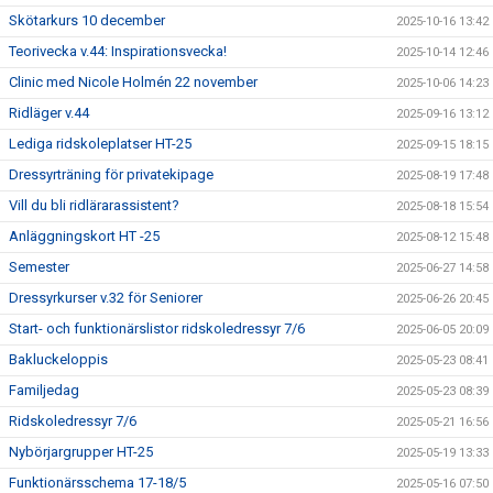
Skötarkurs 10 december
2025-10-16 13:42
Teorivecka v.44: Inspirationsvecka!
2025-10-14 12:46
Clinic med Nicole Holmén 22 november
2025-10-06 14:23
Ridläger v.44
2025-09-16 13:12
Lediga ridskoleplatser HT-25
2025-09-15 18:15
Dressyrträning för privatekipage
2025-08-19 17:48
Vill du bli ridlärarassistent?
2025-08-18 15:54
Anläggningskort HT -25
2025-08-12 15:48
Semester
2025-06-27 14:58
Dressyrkurser v.32 för Seniorer
2025-06-26 20:45
Start- och funktionärslistor ridskoledressyr 7/6
2025-06-05 20:09
Bakluckeloppis
2025-05-23 08:41
Familjedag
2025-05-23 08:39
Ridskoledressyr 7/6
2025-05-21 16:56
Nybörjargrupper HT-25
2025-05-19 13:33
Funktionärsschema 17-18/5
2025-05-16 07:50