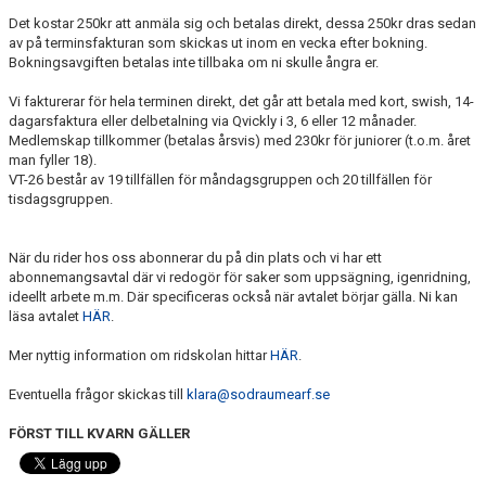
Det kostar 250kr att anmäla sig och betalas direkt, dessa 250kr dras sedan
av på terminsfakturan som skickas ut inom en vecka efter bokning.
Bokningsavgiften betalas inte tillbaka om ni skulle ångra er.
Vi fakturerar för hela terminen direkt, det går att betala med kort, swish, 14-
dagarsfaktura eller delbetalning via Qvickly i 3, 6 eller 12 månader.
Medlemskap tillkommer (betalas årsvis) med 230kr för juniorer (t.o.m. året
man fyller 18).
VT-26 består av 19 tillfällen för måndagsgruppen och 20 tillfällen för
tisdagsgruppen.
När du rider hos oss abonnerar du på din plats och vi har ett
abonnemangsavtal där vi redogör för saker som uppsägning, igenridning,
ideellt arbete m.m. Där specificeras också när avtalet börjar gälla. Ni kan
läsa avtalet
HÄR
.
Mer nyttig information om ridskolan hittar
HÄR
.
Eventuella frågor skickas till
klara@sodraumearf.se
FÖRST TILL KVARN GÄLLER