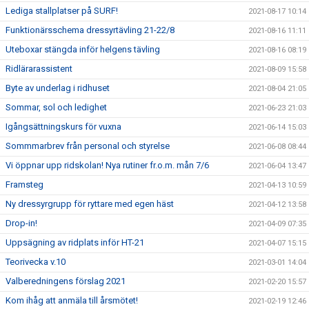
Lediga stallplatser på SURF!
2021-08-17 10:14
Funktionärsschema dressyrtävling 21-22/8
2021-08-16 11:11
Uteboxar stängda inför helgens tävling
2021-08-16 08:19
Ridlärarassistent
2021-08-09 15:58
Byte av underlag i ridhuset
2021-08-04 21:05
Sommar, sol och ledighet
2021-06-23 21:03
Igångsättningskurs för vuxna
2021-06-14 15:03
Sommmarbrev från personal och styrelse
2021-06-08 08:44
Vi öppnar upp ridskolan! Nya rutiner fr.o.m. mån 7/6
2021-06-04 13:47
Framsteg
2021-04-13 10:59
Ny dressyrgrupp för ryttare med egen häst
2021-04-12 13:58
Drop-in!
2021-04-09 07:35
Uppsägning av ridplats inför HT-21
2021-04-07 15:15
Teorivecka v.10
2021-03-01 14:04
Valberedningens förslag 2021
2021-02-20 15:57
Kom ihåg att anmäla till årsmötet!
2021-02-19 12:46