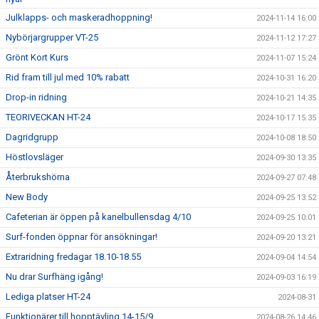
Julklapps- och maskeradhoppning!
2024-11-14 16:00
Nybörjargrupper VT-25
2024-11-12 17:27
Grönt Kort Kurs
2024-11-07 15:24
Rid fram till jul med 10% rabatt
2024-10-31 16:20
Drop-in ridning
2024-10-21 14:35
TEORIVECKAN HT-24
2024-10-17 15:35
Dagridgrupp
2024-10-08 18:50
Höstlovsläger
2024-09-30 13:35
Återbrukshörna
2024-09-27 07:48
New Body
2024-09-25 13:52
Cafeterian är öppen på kanelbullensdag 4/10
2024-09-25 10:01
Surf-fonden öppnar för ansökningar!
2024-09-20 13:21
Extraridning fredagar 18.10-18.55
2024-09-04 14:54
Nu drar Surfhäng igång!
2024-09-03 16:19
Lediga platser HT-24
2024-08-31
Funktionärer till hopptävling 14-15/9
2024-08-26 14:46