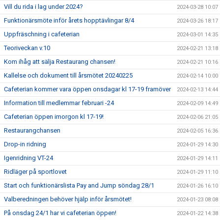
Vill du rida i lag under 2024?
2024-03-28 10:07
Funktionärsmöte inför årets hopptävlingar 8/4
2024-03-26 18:17
Uppfräschning i cafeterian
2024-03-01 14:35
Teoriveckan v.10
2024-02-21 13:18
Kom ihåg att sälja Restaurang chansen!
2024-02-21 10:16
Kallelse och dokument till årsmötet 20240225
2024-02-14 10:00
Cafeterian kommer vara öppen onsdagar kl 17-19 framöver
2024-02-13 14:44
Information till medlemmar februari -24
2024-02-09 14:49
Cafeterian öppen imorgon kl 17-19!
2024-02-06 21:05
Restaurangchansen
2024-02-05 16:36
Drop-in ridning
2024-01-29 14:30
Igenridning VT-24
2024-01-29 14:11
Ridläger på sportlovet
2024-01-29 11:10
Start och funktionärslista Pay and Jump söndag 28/1
2024-01-26 16:10
Valberedningen behöver hjälp inför årsmötet!
2024-01-23 08:08
På onsdag 24/1 har vi cafeterian öppen!
2024-01-22 14:38