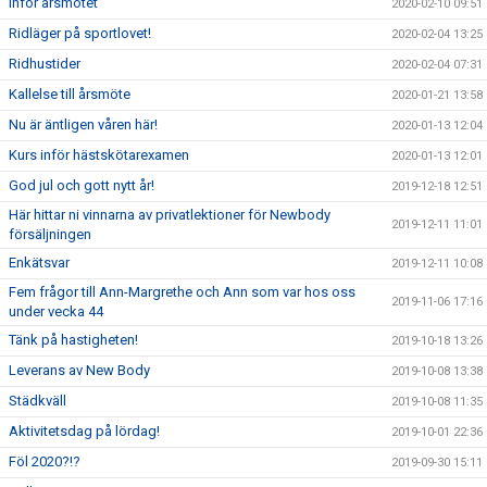
Inför årsmötet
2020-02-10 09:51
Ridläger på sportlovet!
2020-02-04 13:25
Ridhustider
2020-02-04 07:31
Kallelse till årsmöte
2020-01-21 13:58
Nu är äntligen våren här!
2020-01-13 12:04
Kurs inför hästskötarexamen
2020-01-13 12:01
God jul och gott nytt år!
2019-12-18 12:51
Här hittar ni vinnarna av privatlektioner för Newbody
2019-12-11 11:01
försäljningen
Enkätsvar
2019-12-11 10:08
Fem frågor till Ann-Margrethe och Ann som var hos oss
2019-11-06 17:16
under vecka 44
Tänk på hastigheten!
2019-10-18 13:26
Leverans av New Body
2019-10-08 13:38
Städkväll
2019-10-08 11:35
Aktivitetsdag på lördag!
2019-10-01 22:36
Föl 2020?!?
2019-09-30 15:11