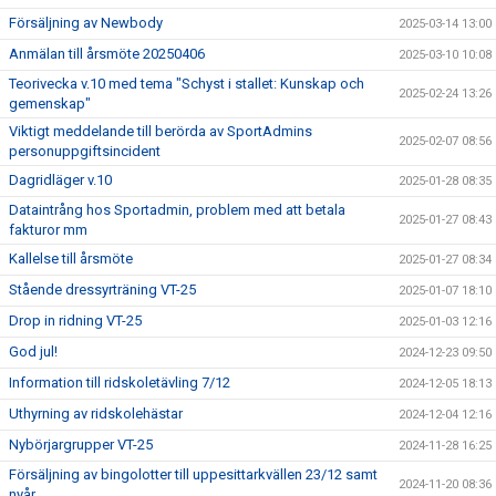
Försäljning av Newbody
2025-03-14 13:00
Anmälan till årsmöte 20250406
2025-03-10 10:08
Teorivecka v.10 med tema "Schyst i stallet: Kunskap och
2025-02-24 13:26
gemenskap"
Viktigt meddelande till berörda av SportAdmins
2025-02-07 08:56
personuppgiftsincident
Dagridläger v.10
2025-01-28 08:35
Dataintrång hos Sportadmin, problem med att betala
2025-01-27 08:43
fakturor mm
Kallelse till årsmöte
2025-01-27 08:34
Stående dressyrträning VT-25
2025-01-07 18:10
Drop in ridning VT-25
2025-01-03 12:16
God jul!
2024-12-23 09:50
Information till ridskoletävling 7/12
2024-12-05 18:13
Uthyrning av ridskolehästar
2024-12-04 12:16
Nybörjargrupper VT-25
2024-11-28 16:25
Försäljning av bingolotter till uppesittarkvällen 23/12 samt
2024-11-20 08:36
nyår