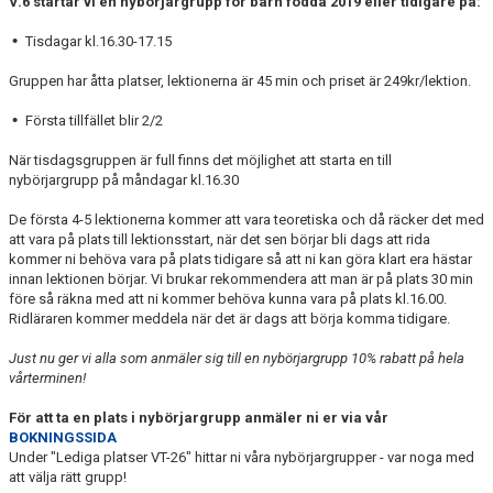
V.6 startar vi en nybörjargrupp för barn födda 2019 eller tidigare på:
RIDHUSBOKNINGAR
•
Tisdagar kl.16.30-17.15
IDEELLT ARBETE
Gruppen har åtta platser, lektionerna är 45 min och priset är 249kr/lektion.
PROVISIONSFÖRSÄLJNING
•
Första tillfället blir 2/2
När tisdagsgruppen är full finns det möjlighet att starta en till
FRAMSTEG
nybörjargrupp på måndagar kl.16.30
BOTNIA HÄSTKLINIK
De första 4-5 lektionerna kommer att vara teoretiska och då räcker det med
att vara på plats till lektionsstart, när det sen börjar bli dags att rida
SURF-FONDEN
kommer ni behöva vara på plats tidigare så att ni kan göra klart era hästar
innan lektionen börjar. Vi brukar rekommendera att man är på plats 30 min
före så räkna med att ni kommer behöva kunna vara på plats kl.16.00.
SURF-HÄNG
Ridläraren kommer meddela när det är dags att börja komma tidigare.
TORSDAGSDRESSYREN
Just nu ger vi alla som anmäler sig till en nybörjargrupp 10% rabatt på hela
vårterminen!
BOKNINGAR
För att ta en plats i nybörjargrupp anmäler ni er via vår
BOKNINGSSIDA
Under "Lediga platser VT-26" hittar ni våra nybörjargrupper - var noga med
att välja rätt grupp!