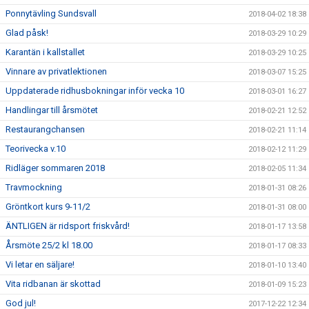
Ponnytävling Sundsvall
2018-04-02 18:38
Glad påsk!
2018-03-29 10:29
Karantän i kallstallet
2018-03-29 10:25
Vinnare av privatlektionen
2018-03-07 15:25
Uppdaterade ridhusbokningar inför vecka 10
2018-03-01 16:27
Handlingar till årsmötet
2018-02-21 12:52
Restaurangchansen
2018-02-21 11:14
Teorivecka v.10
2018-02-12 11:29
Ridläger sommaren 2018
2018-02-05 11:34
Travmockning
2018-01-31 08:26
Gröntkort kurs 9-11/2
2018-01-31 08:00
ÄNTLIGEN är ridsport friskvård!
2018-01-17 13:58
Årsmöte 25/2 kl 18.00
2018-01-17 08:33
Vi letar en säljare!
2018-01-10 13:40
Vita ridbanan är skottad
2018-01-09 15:23
God jul!
2017-12-22 12:34