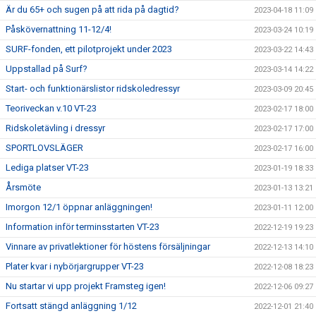
Är du 65+ och sugen på att rida på dagtid?
2023-04-18 11:09
Påskövernattning 11-12/4!
2023-03-24 10:19
SURF-fonden, ett pilotprojekt under 2023
2023-03-22 14:43
Uppstallad på Surf?
2023-03-14 14:22
Start- och funktionärslistor ridskoledressyr
2023-03-09 20:45
Teoriveckan v.10 VT-23
2023-02-17 18:00
Ridskoletävling i dressyr
2023-02-17 17:00
SPORTLOVSLÄGER
2023-02-17 16:00
Lediga platser VT-23
2023-01-19 18:33
Årsmöte
2023-01-13 13:21
Imorgon 12/1 öppnar anläggningen!
2023-01-11 12:00
Information inför terminsstarten VT-23
2022-12-19 19:23
Vinnare av privatlektioner för höstens försäljningar
2022-12-13 14:10
Plater kvar i nybörjargrupper VT-23
2022-12-08 18:23
Nu startar vi upp projekt Framsteg igen!
2022-12-06 09:27
Fortsatt stängd anläggning 1/12
2022-12-01 21:40