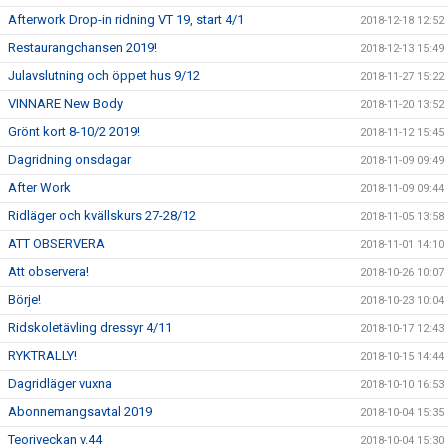
Afterwork Drop-in ridning VT 19, start 4/1
2018-12-18 12:52
Restaurangchansen 2019!
2018-12-13 15:49
Julavslutning och öppet hus 9/12
2018-11-27 15:22
VINNARE New Body
2018-11-20 13:52
Grönt kort 8-10/2 2019!
2018-11-12 15:45
Dagridning onsdagar
2018-11-09 09:49
After Work
2018-11-09 09:44
Ridläger och kvällskurs 27-28/12
2018-11-05 13:58
ATT OBSERVERA
2018-11-01 14:10
Att observera!
2018-10-26 10:07
Börje!
2018-10-23 10:04
Ridskoletävling dressyr 4/11
2018-10-17 12:43
RYKTRALLY!
2018-10-15 14:44
Dagridläger vuxna
2018-10-10 16:53
Abonnemangsavtal 2019
2018-10-04 15:35
Teoriveckan v.44
2018-10-04 15:30