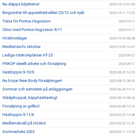
Nu släpps biljetterna!
2023-10-13 07:00
Bingolotter till uppesittarkvällen 23/12 och nyår
2023-10-11 15:52
Träna för Pontus Hugosson
2023-10-11
Clinic med Pontus Hugosson 9/11
2023-10-11
Höstlovsläger
2023-10-09 08:38
Medlemsinfo oktober
2023-10-03 16:47
Lediga ridskoleplatser HT-23
2023-09-21
FRIKÖP ideellt arbete och försäljning
2023-09-11
Hästloppis 9-10/9
2023-08-23 14:23
Nu börjar New Body försäljningen!
2023-08-15 08:33
Sommar och semester på anläggningen
2023-06-30 14:11
Glädjehoppet, käpphästtävling!
2023-06-19 08:26
Försäljning av grillkol
2023-06-08 15:16
Hästloppis 9-11/6
2023-05-25 14:38
Medlemskväll på Hööks!
2023-05-23 15:31
Sommarbete 2023
2023-05-11 13:18