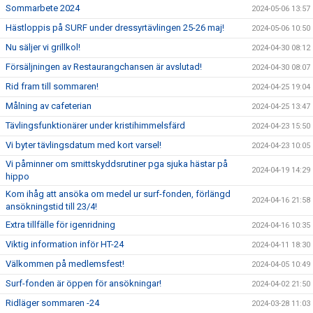
Sommarbete 2024
2024-05-06 13:57
Hästloppis på SURF under dressyrtävlingen 25-26 maj!
2024-05-06 10:50
Nu säljer vi grillkol!
2024-04-30 08:12
Försäljningen av Restaurangchansen är avslutad!
2024-04-30 08:07
Rid fram till sommaren!
2024-04-25 19:04
Målning av cafeterian
2024-04-25 13:47
Tävlingsfunktionärer under kristihimmelsfärd
2024-04-23 15:50
Vi byter tävlingsdatum med kort varsel!
2024-04-23 10:05
Vi påminner om smittskyddsrutiner pga sjuka hästar på
2024-04-19 14:29
hippo
Kom ihåg att ansöka om medel ur surf-fonden, förlängd
2024-04-16 21:58
ansökningstid till 23/4!
Extra tillfälle för igenridning
2024-04-16 10:35
Viktig information inför HT-24
2024-04-11 18:30
Välkommen på medlemsfest!
2024-04-05 10:49
Surf-fonden är öppen för ansökningar!
2024-04-02 21:50
Ridläger sommaren -24
2024-03-28 11:03