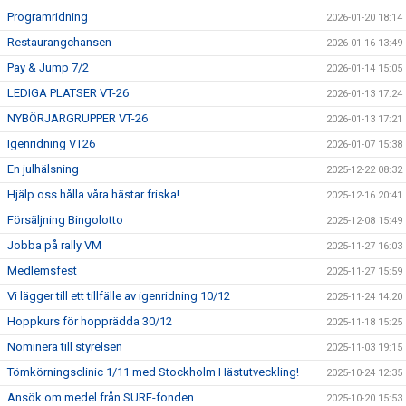
Programridning
2026-01-20 18:14
Restaurangchansen
2026-01-16 13:49
Pay & Jump 7/2
2026-01-14 15:05
LEDIGA PLATSER VT-26
2026-01-13 17:24
NYBÖRJARGRUPPER VT-26
2026-01-13 17:21
Igenridning VT26
2026-01-07 15:38
En julhälsning
2025-12-22 08:32
Hjälp oss hålla våra hästar friska!
2025-12-16 20:41
Försäljning Bingolotto
2025-12-08 15:49
Jobba på rally VM
2025-11-27 16:03
Medlemsfest
2025-11-27 15:59
Vi lägger till ett tillfälle av igenridning 10/12
2025-11-24 14:20
Hoppkurs för hopprädda 30/12
2025-11-18 15:25
Nominera till styrelsen
2025-11-03 19:15
Tömkörningsclinic 1/11 med Stockholm Hästutveckling!
2025-10-24 12:35
Ansök om medel från SURF-fonden
2025-10-20 15:53