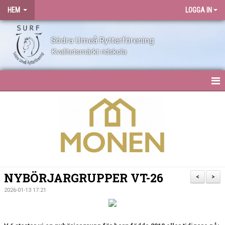
HEM
LOGGA IN
Södra Umeå Ryttarförening
Kvalitetsmärkt ridskola
HEM
NYHETER
OM SURF
KONTAKT
NYBÖRJARGRUPPER VT-26
<
>
ANLÄGGNING
2026-01-13 17:21
BLI MEDLEM