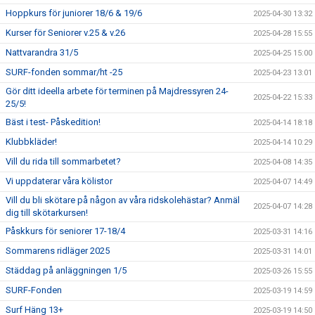
Hoppkurs för juniorer 18/6 & 19/6
2025-04-30 13:32
Kurser för Seniorer v.25 & v.26
2025-04-28 15:55
Nattvarandra 31/5
2025-04-25 15:00
SURF-fonden sommar/ht -25
2025-04-23 13:01
Gör ditt ideella arbete för terminen på Majdressyren 24-
2025-04-22 15:33
25/5!
Bäst i test- Påskedition!
2025-04-14 18:18
Klubbkläder!
2025-04-14 10:29
Vill du rida till sommarbetet?
2025-04-08 14:35
Vi uppdaterar våra kölistor
2025-04-07 14:49
Vill du bli skötare på någon av våra ridskolehästar? Anmäl
2025-04-07 14:28
dig till skötarkursen!
Påskkurs för seniorer 17-18/4
2025-03-31 14:16
Sommarens ridläger 2025
2025-03-31 14:01
Städdag på anläggningen 1/5
2025-03-26 15:55
SURF-Fonden
2025-03-19 14:59
Surf Häng 13+
2025-03-19 14:50