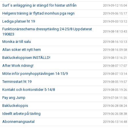
Surf´s anläggning är stängd för hästar utifrån
2019-09-12 15:04
Helgens träning är flyttad inomhus pga regn
2019-09-06 15:17
Lediga platser ht 19
2019-09-03 13:12
Funktionärsschema dressyrtävling 24-25/8 Uppdaterat
2019-08-18 13:43
190823
Monika är till salu
2019-08-16 10:13
Allan söker ett nytt hem
2019-08-16 09:58
Bakluckeloppisen INSTÄLLD!
2019-08-13 16:21
After Work ridning!
2019-08-07 17:07
Möte inför ponnyhopptävlingen 14-15/9
2019-08-07 13:14
Terminsstart ht 19
2019-08-05 19:57
Kontakt och kontorstider 5-14/8
2019-08-05 19:26
Pay ang Jump
2019-07-04 11:56
Bakluckeloppis
2019-06-28 08:24
Ideellt arbete på tävling
2019-06-26 08:38
Abonnemangsavtal
2019-06-13 14:48