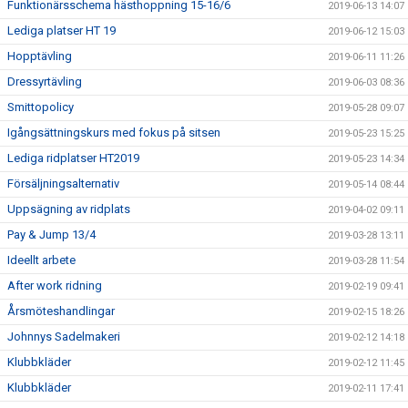
Funktionärsschema hästhoppning 15-16/6
2019-06-13 14:07
Lediga platser HT 19
2019-06-12 15:03
Hopptävling
2019-06-11 11:26
Dressyrtävling
2019-06-03 08:36
Smittopolicy
2019-05-28 09:07
Igångsättningskurs med fokus på sitsen
2019-05-23 15:25
Lediga ridplatser HT2019
2019-05-23 14:34
Försäljningsalternativ
2019-05-14 08:44
Uppsägning av ridplats
2019-04-02 09:11
Pay & Jump 13/4
2019-03-28 13:11
Ideellt arbete
2019-03-28 11:54
After work ridning
2019-02-19 09:41
Årsmöteshandlingar
2019-02-15 18:26
Johnnys Sadelmakeri
2019-02-12 14:18
Klubbkläder
2019-02-12 11:45
Klubbkläder
2019-02-11 17:41