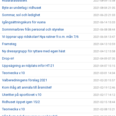
Ridlärarassistent
2021-08-09 15:58
Byte av underlag i ridhuset
2021-08-04 21:05
Sommar, sol och ledighet
2021-06-23 21:03
Igångsättningskurs för vuxna
2021-06-14 15:03
Sommmarbrev från personal och styrelse
2021-06-08 08:44
Vi öppnar upp ridskolan! Nya rutiner fr.o.m. mån 7/6
2021-06-04 13:47
Framsteg
2021-04-13 10:59
Ny dressyrgrupp för ryttare med egen häst
2021-04-12 13:58
Drop-in!
2021-04-09 07:35
Uppsägning av ridplats inför HT-21
2021-04-07 15:15
Teorivecka v.10
2021-03-01 14:04
Valberedningens förslag 2021
2021-02-20 15:57
Kom ihåg att anmäla till årsmötet!
2021-02-19 12:46
Uteritter på sportlovet v.10
2021-02-17 14:12
Ridhuset öppet igen 15/2
2021-02-15 18:44
Teorivecka v.10
2021-02-08 15:21