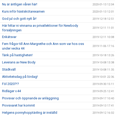
Nu är äntligen våren här!
2020-01-13 12:04
Kurs inför hästskötarexamen
2020-01-13 12:01
God jul och gott nytt år!
2019-12-18 12:51
Här hittar ni vinnarna av privatlektioner för Newbody
2019-12-11 11:01
försäljningen
Enkätsvar
2019-12-11 10:08
Fem frågor till Ann-Margrethe och Ann som var hos oss
2019-11-06 17:16
under vecka 44
Tänk på hastigheten!
2019-10-18 13:26
Leverans av New Body
2019-10-08 13:38
Städkväll
2019-10-08 11:35
Aktivitetsdag på lördag!
2019-10-01 22:36
Föl 2020?!?
2019-09-30 15:11
Ridläger v.44
2019-09-25 12:41
Provsvar och öppnande av anläggning
2019-09-17 10:40
Provsvaret har kommit
2019-09-13 17:41
Helgens ponnyhopptävling är inställd
2019-09-12 16:02