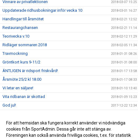
Vinnare av privatlektionen
2018-03-07 15:25
Uppdaterade ridhusbokningar inför vecka 10
2018-03-01 16:27
Handlingar till årsmötet
2018-02-21 12:52
Restaurangchansen
2018-02-21 11:14
Teorivecka v.10
2018-02-12 11:29
Ridläger sommaren 2018
2018-02-05 11:34
Travmockning
2018-01-31 08:26
Gröntkort kurs 9-11/2
2018-01-31 08:00
ÄNTLIGEN är ridsport friskvård!
2018-01-17 13:58
Årsmöte 25/2 kl 18.00
2018-01-17 08:33
Vi letar en säljare!
2018-01-10 13:40
Vita ridbanan är skottad
2018-01-09 15:23
God jul!
2017-12-22 12:34
Klubbkläderna har kommit!
2017-12-21 16:27
Att lösa anläggningskort 2018
För att hemsidan ska fungera korrekt använder vi nödvändiga
2017-12-18 14:39
cookies från SportAdmin. Dessa går inte att stänga av.
Schema för teoriveckan
2017-10-26 14:45
Föreningen kan också använda frivilliga cookies, t.ex. för statistik