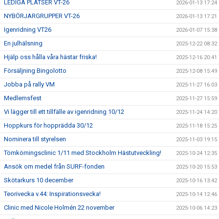
LEDIGA PLATSER VT-26
2026-01-13 17:24
NYBÖRJARGRUPPER VT-26
2026-01-13 17:21
Igenridning VT26
2026-01-07 15:38
En julhälsning
2025-12-22 08:32
Hjälp oss hålla våra hästar friska!
2025-12-16 20:41
Försäljning Bingolotto
2025-12-08 15:49
Jobba på rally VM
2025-11-27 16:03
Medlemsfest
2025-11-27 15:59
Vi lägger till ett tillfälle av igenridning 10/12
2025-11-24 14:20
Hoppkurs för hopprädda 30/12
2025-11-18 15:25
Nominera till styrelsen
2025-11-03 19:15
Tömkörningsclinic 1/11 med Stockholm Hästutveckling!
2025-10-24 12:35
Ansök om medel från SURF-fonden
2025-10-20 15:53
Skötarkurs 10 december
2025-10-16 13:42
Teorivecka v.44: Inspirationsvecka!
2025-10-14 12:46
Clinic med Nicole Holmén 22 november
2025-10-06 14:23