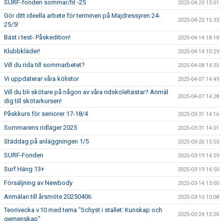
SURF-fonden sommar/ht -25
2025-04-23 13:01
Gör ditt ideella arbete för terminen på Majdressyren 24-
2025-04-22 15:33
25/5!
Bäst i test- Påskedition!
2025-04-14 18:18
Klubbkläder!
2025-04-14 10:29
Vill du rida till sommarbetet?
2025-04-08 14:35
Vi uppdaterar våra kölistor
2025-04-07 14:49
Vill du bli skötare på någon av våra ridskolehästar? Anmäl
2025-04-07 14:28
dig till skötarkursen!
Påskkurs för seniorer 17-18/4
2025-03-31 14:16
Sommarens ridläger 2025
2025-03-31 14:01
Städdag på anläggningen 1/5
2025-03-26 15:55
SURF-Fonden
2025-03-19 14:59
Surf Häng 13+
2025-03-19 14:50
Försäljning av Newbody
2025-03-14 13:00
Anmälan till årsmöte 20250406
2025-03-10 10:08
Teorivecka v.10 med tema "Schyst i stallet: Kunskap och
2025-02-24 13:26
gemenskap"