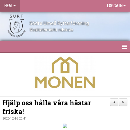
HEM
LOGGA IN
Södra Umeå Ryttarförening
Kvalitetsmärkt ridskola
HEM
NYHETER
OM SURF
KONTAKT
Hjälp oss hålla våra hästar
<
>
friska!
ANLÄGGNING
2025-12-16 20:41
BLI MEDLEM