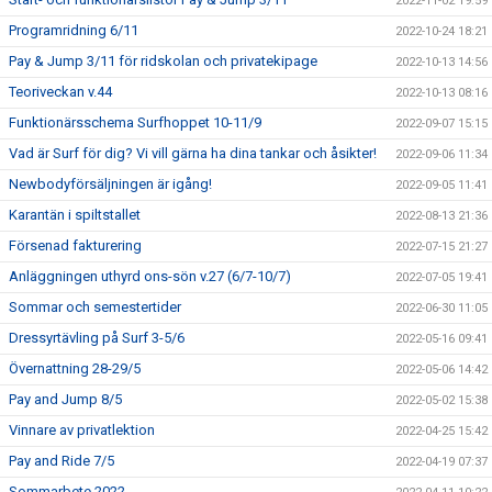
2022-11-02 19:59
Programridning 6/11
2022-10-24 18:21
Pay & Jump 3/11 för ridskolan och privatekipage
2022-10-13 14:56
Teoriveckan v.44
2022-10-13 08:16
Funktionärsschema Surfhoppet 10-11/9
2022-09-07 15:15
Vad är Surf för dig? Vi vill gärna ha dina tankar och åsikter!
2022-09-06 11:34
Newbodyförsäljningen är igång!
2022-09-05 11:41
Karantän i spiltstallet
2022-08-13 21:36
Försenad fakturering
2022-07-15 21:27
Anläggningen uthyrd ons-sön v.27 (6/7-10/7)
2022-07-05 19:41
Sommar och semestertider
2022-06-30 11:05
Dressyrtävling på Surf 3-5/6
2022-05-16 09:41
Övernattning 28-29/5
2022-05-06 14:42
Pay and Jump 8/5
2022-05-02 15:38
Vinnare av privatlektion
2022-04-25 15:42
Pay and Ride 7/5
2022-04-19 07:37
Sommarbete 2022