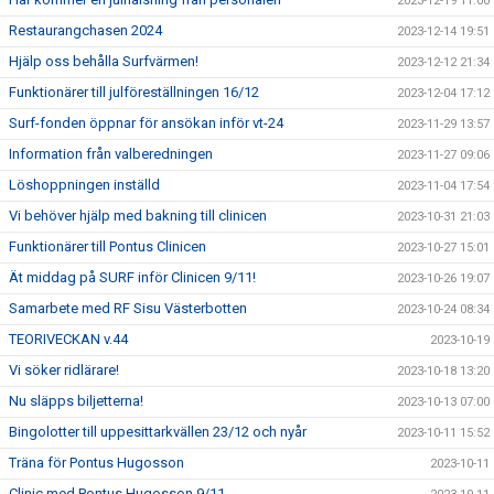
2023-12-19 11:00
Restaurangchasen 2024
2023-12-14 19:51
Hjälp oss behålla Surfvärmen!
2023-12-12 21:34
Funktionärer till julföreställningen 16/12
2023-12-04 17:12
Surf-fonden öppnar för ansökan inför vt-24
2023-11-29 13:57
Information från valberedningen
2023-11-27 09:06
Löshoppningen inställd
2023-11-04 17:54
Vi behöver hjälp med bakning till clinicen
2023-10-31 21:03
Funktionärer till Pontus Clinicen
2023-10-27 15:01
Ät middag på SURF inför Clinicen 9/11!
2023-10-26 19:07
Samarbete med RF Sisu Västerbotten
2023-10-24 08:34
TEORIVECKAN v.44
2023-10-19
Vi söker ridlärare!
2023-10-18 13:20
Nu släpps biljetterna!
2023-10-13 07:00
Bingolotter till uppesittarkvällen 23/12 och nyår
2023-10-11 15:52
Träna för Pontus Hugosson
2023-10-11
Clinic med Pontus Hugosson 9/11