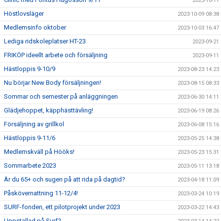
2023-10-11
Höstlovsläger
2023-10-09 08:38
Medlemsinfo oktober
2023-10-03 16:47
Lediga ridskoleplatser HT-23
2023-09-21
FRIKÖP ideellt arbete och försäljning
2023-09-11
Hästloppis 9-10/9
2023-08-23 14:23
Nu börjar New Body försäljningen!
2023-08-15 08:33
Sommar och semester på anläggningen
2023-06-30 14:11
Glädjehoppet, käpphästtävling!
2023-06-19 08:26
Försäljning av grillkol
2023-06-08 15:16
Hästloppis 9-11/6
2023-05-25 14:38
Medlemskväll på Hööks!
2023-05-23 15:31
Sommarbete 2023
2023-05-11 13:18
Är du 65+ och sugen på att rida på dagtid?
2023-04-18 11:09
Påskövernattning 11-12/4!
2023-03-24 10:19
SURF-fonden, ett pilotprojekt under 2023
2023-03-22 14:43
Uppstallad på Surf?