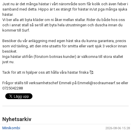
Just nu är det många hästar i vårt närområde som får kolik och även feber i
RIDHUSBOKNINGAR
samband med detta. Hippo är t.ex stängt för hästar in/ut pga många sjuka
hästar.
IDEELLT ARBETE
Vi ber alla att byta kläder om ni åker mellan stallar. Rider du både hos oss
och i annat stall så se till att byta hela utrustningen och duscha innan du
kommer till Surf.
PROVISIONSFÖRSÄLJNING
Besöker du vår anläggning med egen häst ska du kunna garantera, precis
FRAMSTEG
som vid tävling, att den inte utsatts för smitta eller varit sjuk 3 veckor innan
besöket.
BOTNIA HÄSTKLINIK
Inga hästar utifrån (förutom botnias kunder) är välkomna till stora stallet
just nu.
SURF-FONDEN
Tack för att ni hjälper oss att hålla våra hästar friska 🥰
SURF-HÄNG
Frågor ställs till verksamhetschef Emmeli på Emmeli@sodraumearf.se eller
0725042288
TORSDAGSDRESSYREN
BOKNINGAR
Nyhetsarkiv
Minikombi
2026-08-06 15:28