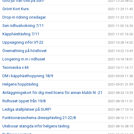
God jul från oss på Surf!
2021-12-20 08:02
Grönt Kort Kurs
2021-11-29 11:40
Drop-in ridning onsdagar
2021-11-23 10:11
Sen ridhusbokning 7/11
2021-11-05 16:54
Käpphästtävling 7/11
2021-11-01 16:50
Uppsägning inför VT-22
2021-10-28 14:02
Övernattning på höstlovet
2021-10-22 13:49
Longering m.m i ridhuset
2021-10-18 18:01
Teorivecka v.44
2021-10-11 14:17
DM i käpphästhoppning 18/9
2021-09-09 11:58
Helgens hopptävling
2021-09-01 21:09
Anläggningskort för dig med licens för annan klubb ht -21
2021-08-24 13:33
Ridhuset öppet från 19/8
2021-08-18 11:51
Lediga stallplatser på SURF!
2021-08-17 10:14
Funktionärsschema dressyrtävling 21-22/8
2021-08-16 11:11
Uteboxar stängda inför helgens tävling
2021-08-16 08:19