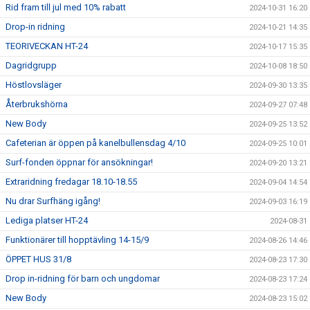
Rid fram till jul med 10% rabatt
2024-10-31 16:20
Drop-in ridning
2024-10-21 14:35
TEORIVECKAN HT-24
2024-10-17 15:35
Dagridgrupp
2024-10-08 18:50
Höstlovsläger
2024-09-30 13:35
Återbrukshörna
2024-09-27 07:48
New Body
2024-09-25 13:52
Cafeterian är öppen på kanelbullensdag 4/10
2024-09-25 10:01
Surf-fonden öppnar för ansökningar!
2024-09-20 13:21
Extraridning fredagar 18.10-18.55
2024-09-04 14:54
Nu drar Surfhäng igång!
2024-09-03 16:19
Lediga platser HT-24
2024-08-31
Funktionärer till hopptävling 14-15/9
2024-08-26 14:46
ÖPPET HUS 31/8
2024-08-23 17:30
Drop in-ridning för barn och ungdomar
2024-08-23 17:24
New Body
2024-08-23 15:02