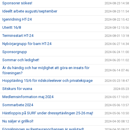
Sponsorer sökes!
2024-08-23 14:58
Ideellt arbete augusti/september
2024-08-23 11:54
Igenridning HT-24
2024-08-22 15:42
Uteritt 16/8
2024-08-12 15:56
Terminsstart HT-24
2024-08-01 13:18
Nybörjargrupp för barn HT-24
2024-06-27 14:34
Sponsorgrupp
2024-06-24 11:00
Sommar och ledighet!
2024-06-20 11:02
Är du händig och har möjlighet att göra en insats för
2024-06-14 07:46
föreningen?
Hopptävling 15/6 för ridskoleelever och privatekipage
2024-05-23 18:47
Sitskurs för vuxna
2024-05-23
Medlemsinformation maj 2024
2024-05-17 10:01
Sommarbete 2024
2024-05-06 13:57
Hästloppis på SURF under dressyrtävlingen 25-26 maj!
2024-05-06 10:50
Nu säljer vi grillkol!
2024-04-30 08:12
Försäljningen av Restaurangchansen är avslutad!
2024-04-30 08:07