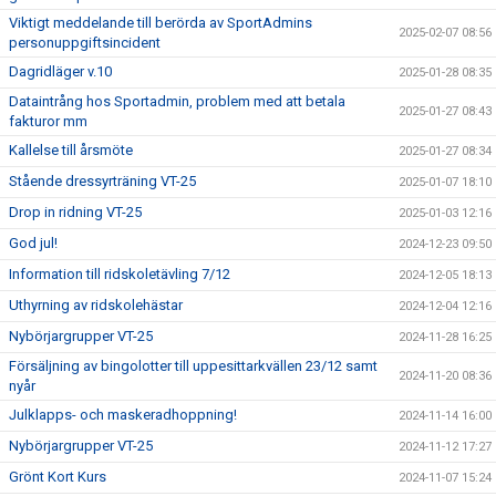
Viktigt meddelande till berörda av SportAdmins
2025-02-07 08:56
personuppgiftsincident
Dagridläger v.10
2025-01-28 08:35
Dataintrång hos Sportadmin, problem med att betala
2025-01-27 08:43
fakturor mm
Kallelse till årsmöte
2025-01-27 08:34
Stående dressyrträning VT-25
2025-01-07 18:10
Drop in ridning VT-25
2025-01-03 12:16
God jul!
2024-12-23 09:50
Information till ridskoletävling 7/12
2024-12-05 18:13
Uthyrning av ridskolehästar
2024-12-04 12:16
Nybörjargrupper VT-25
2024-11-28 16:25
Försäljning av bingolotter till uppesittarkvällen 23/12 samt
2024-11-20 08:36
nyår
Julklapps- och maskeradhoppning!
2024-11-14 16:00
Nybörjargrupper VT-25
2024-11-12 17:27
Grönt Kort Kurs
2024-11-07 15:24