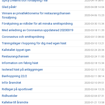
Spicy Dreams och försäljning i vår
2020-04-14 08:47
Glad påsk!
2020-04-08 14:04
Vinnare av privatlektionerna för restaurangchansen
2020-04-06 15:23
försäljning
Förskjutning av ridtider för att minska smittspridning
2020-03-30 15:34
Med anledning av Coronavirus uppdaterad 20200319
2020-03-18 11:39
Coronavirus och smittspridning
2020-03-13 08:00
Träningsläger i hoppning för dig med egen häst
2020-03-10 13:21
Kallstallet öppet igen
2020-02-24 20:34
Restaurangchansen
2020-02-24 11:00
Information om febrig häst
2020-02-18 15:34
Isolerad häst på anläggningen
2020-02-15 17:32
Banhoppning 22/2
2020-02-11 08:14
Inför årsmötet
2020-02-10 09:51
Ridläger på sportlovet!
2020-02-04 13:25
Ridhustider
2020-02-04 07:31
Kallelse till årsmöte
2020-01-21 13:58