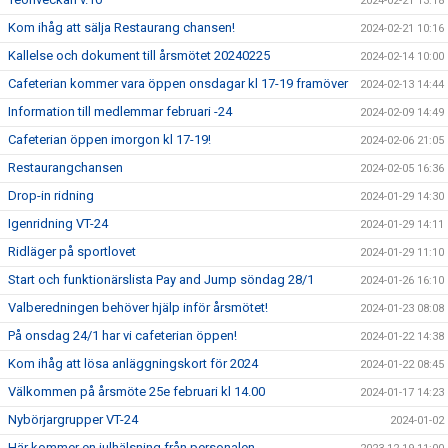
2024-02-21 13:18
Kom ihåg att sälja Restaurang chansen!
2024-02-21 10:16
Kallelse och dokument till årsmötet 20240225
2024-02-14 10:00
Cafeterian kommer vara öppen onsdagar kl 17-19 framöver
2024-02-13 14:44
Information till medlemmar februari -24
2024-02-09 14:49
Cafeterian öppen imorgon kl 17-19!
2024-02-06 21:05
Restaurangchansen
2024-02-05 16:36
Drop-in ridning
2024-01-29 14:30
Igenridning VT-24
2024-01-29 14:11
Ridläger på sportlovet
2024-01-29 11:10
Start och funktionärslista Pay and Jump söndag 28/1
2024-01-26 16:10
Valberedningen behöver hjälp inför årsmötet!
2024-01-23 08:08
På onsdag 24/1 har vi cafeterian öppen!
2024-01-22 14:38
Kom ihåg att lösa anläggningskort för 2024
2024-01-22 08:45
Välkommen på årsmöte 25e februari kl 14.00
2024-01-17 14:23
Nybörjargrupper VT-24
2024-01-02
Här kommer en julhälsning från personalen