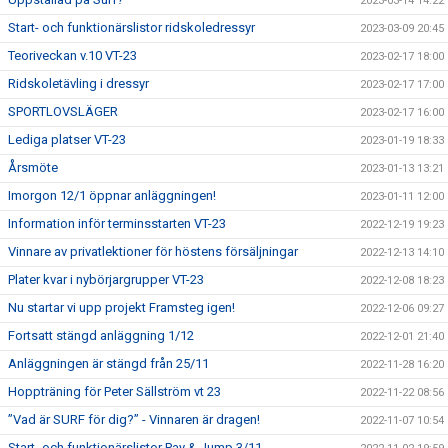
2023-03-14 14:22
Start- och funktionärslistor ridskoledressyr
2023-03-09 20:45
Teoriveckan v.10 VT-23
2023-02-17 18:00
Ridskoletävling i dressyr
2023-02-17 17:00
SPORTLOVSLÄGER
2023-02-17 16:00
Lediga platser VT-23
2023-01-19 18:33
Årsmöte
2023-01-13 13:21
Imorgon 12/1 öppnar anläggningen!
2023-01-11 12:00
Information inför terminsstarten VT-23
2022-12-19 19:23
Vinnare av privatlektioner för höstens försäljningar
2022-12-13 14:10
Plater kvar i nybörjargrupper VT-23
2022-12-08 18:23
Nu startar vi upp projekt Framsteg igen!
2022-12-06 09:27
Fortsatt stängd anläggning 1/12
2022-12-01 21:40
Anläggningen är stängd från 25/11
2022-11-28 16:20
Hoppträning för Peter Sällström vt 23
2022-11-22 08:56
”Vad är SURF för dig?” - Vinnaren är dragen!
2022-11-07 10:54
Start- och funktionärslistor Pay & Jump 3/11