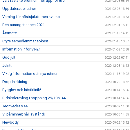
Vårt fasta telefonnummer upphör 8/5
2021-02-08 08:19
Uppdaterade rutiner
2021-02-05 13:59
Varning för hästsjukdomen kvarka
2021-02-04 13:33
Restaurangchansen 2021
2021-02-01 15:11
Årsmöte
2021-01-19 14:11
Styrelsemedlemmar sökes!
2021-01-18 10:57
Information inför VT-21
2021-01-02 12:38
God jul!
2020-12-22 07:41
Julritt
2020-12-03 16:43
Viktig information och nya rutiner
2020-11-13 19:02
Drop-in ridning
2020-10-20 13:32
Bygglov och hästklinik!
2020-10-14 15:06
Ridskoletävling i hoppning 29/10 v. 44
2020-10-14 14:56
Teorivecka v.44
2020-10-07 11:00
Vi påminner; håll avstånd!
2020-10-06 14:55
Newbody
2020-09-22 13:42