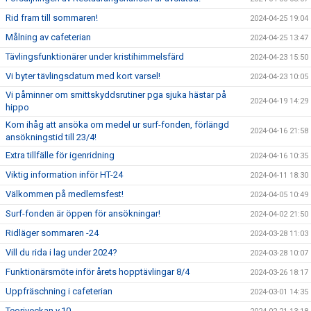
Rid fram till sommaren!
2024-04-25 19:04
Målning av cafeterian
2024-04-25 13:47
Tävlingsfunktionärer under kristihimmelsfärd
2024-04-23 15:50
Vi byter tävlingsdatum med kort varsel!
2024-04-23 10:05
Vi påminner om smittskyddsrutiner pga sjuka hästar på
2024-04-19 14:29
hippo
Kom ihåg att ansöka om medel ur surf-fonden, förlängd
2024-04-16 21:58
ansökningstid till 23/4!
Extra tillfälle för igenridning
2024-04-16 10:35
Viktig information inför HT-24
2024-04-11 18:30
Välkommen på medlemsfest!
2024-04-05 10:49
Surf-fonden är öppen för ansökningar!
2024-04-02 21:50
Ridläger sommaren -24
2024-03-28 11:03
Vill du rida i lag under 2024?
2024-03-28 10:07
Funktionärsmöte inför årets hopptävlingar 8/4
2024-03-26 18:17
Uppfräschning i cafeterian
2024-03-01 14:35
Teoriveckan v.10