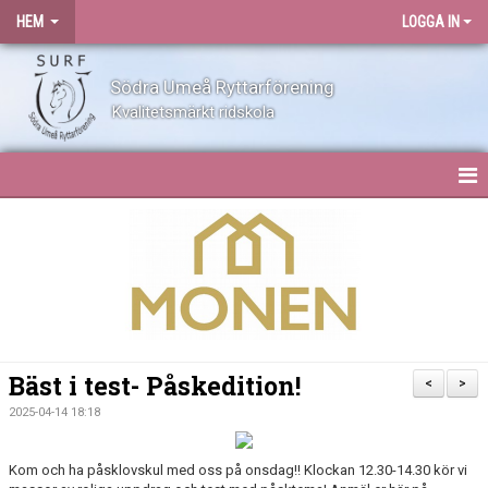
HEM
LOGGA IN
Södra Umeå Ryttarförening
Kvalitetsmärkt ridskola
HEM
NYHETER
OM SURF
KONTAKT
Bäst i test- Påskedition!
<
>
ANLÄGGNING
2025-04-14 18:18
BLI MEDLEM
Kom och ha påsklovskul med oss på onsdag!! Klockan 12.30-14.30 kör vi