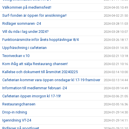
Välkommen på medlemsfest!
2024-04-05 10:49
Surf-fonden är öppen för ansökningar!
2024-04-02 21:50
Ridläger sommaren -24
2024-03-28 11:03
Vill du rida i lag under 2024?
2024-03-28 10:07
Funktionärsmöte inför årets hopptävlingar 8/4
2024-03-26 18:17
Uppfräschning i cafeterian
2024-03-01 14:35
Teoriveckan v.10
2024-02-21 13:18
Kom ihåg att sälja Restaurang chansen!
2024-02-21 10:16
Kallelse och dokument till årsmötet 20240225
2024-02-14 10:00
Cafeterian kommer vara öppen onsdagar kl 17-19 framöver
2024-02-13 14:44
Information till medlemmar februari -24
2024-02-09 14:49
Cafeterian öppen imorgon kl 17-19!
2024-02-06 21:05
Restaurangchansen
2024-02-05 16:36
Drop-in ridning
2024-01-29 14:30
Igenridning VT-24
2024-01-29 14:11
Ridläger på sportlovet
2024-01-29 11:10