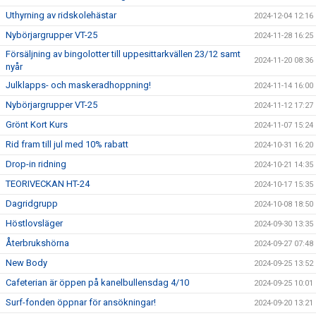
Uthyrning av ridskolehästar
2024-12-04 12:16
Nybörjargrupper VT-25
2024-11-28 16:25
Försäljning av bingolotter till uppesittarkvällen 23/12 samt
2024-11-20 08:36
nyår
Julklapps- och maskeradhoppning!
2024-11-14 16:00
Nybörjargrupper VT-25
2024-11-12 17:27
Grönt Kort Kurs
2024-11-07 15:24
Rid fram till jul med 10% rabatt
2024-10-31 16:20
Drop-in ridning
2024-10-21 14:35
TEORIVECKAN HT-24
2024-10-17 15:35
Dagridgrupp
2024-10-08 18:50
Höstlovsläger
2024-09-30 13:35
Återbrukshörna
2024-09-27 07:48
New Body
2024-09-25 13:52
Cafeterian är öppen på kanelbullensdag 4/10
2024-09-25 10:01
Surf-fonden öppnar för ansökningar!
2024-09-20 13:21