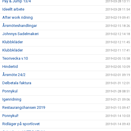
Pay & Jump 13/4
2019-03-28 13:11
Ideellt arbete
2019-03-28 11:54
After work ridning
2019-02-19 09:41
Årsmöteshandlingar
2019-02-15 18:26
Johnnys Sadelmakeri
2019-02-12 14:18
Klubbkläder
2019-02-12 11:45
Klubbkläder
2019-02-11 17:41
Teorivecka v.10
2019-02-05 15:58
Hindertid
2019-02-05 10:09
Årsmöte 24/2
2019-02-01 09:19
Delbetala faktura
2019-01-31 12:01
Ponnykul
2019-01-28 08:51
Igenridning
2019-01-21 09:06
Restaurangchansen 2019
2019-01-15 09:47
Ponnykul!
2019-01-14 10:03
Ridläger på sportlovet
2019-01-14 09:43