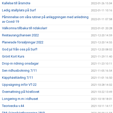
Kallelse till årsmöte
2022-01-26 15:04
Ledig stallplats på Surf
2022-01-11 10:16
Påminnelse om våra rutiner på anläggningen med anledning
2022-01-11 07:58
av Covid-19
Välkomna tillbaka till ridskolan!
2022-01-01 20:28
Restaurangchansen 2022
2021-12-20 14:59
Planerade försäljningar 2022
2021-12-20 14:55
God jul från oss på Surf!
2021-12-20 08:02
Grönt Kort Kurs
2021-11-29 11:40
Drop-in ridning onsdagar
2021-11-23 10:11
Sen ridhusbokning 7/11
2021-11-05 16:54
Käpphästtävling 7/11
2021-11-01 16:50
Uppsägning inför VT-22
2021-10-28 14:02
Övernattning på höstlovet
2021-10-22 13:49
Longering m.m i ridhuset
2021-10-18 18:01
Teorivecka v.44
2021-10-11 14:17
DM i käpphästhoppning 18/9