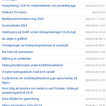
Hopptävling 15/6 för ridskoleelever och privatekipage
2024-05-23 18:47
Sitskurs för vuxna
2024-05-23
Medlemsinformation maj 2024
2024-05-17 10:01
Sommarbete 2024
2024-05-06 13:57
Hästloppis på SURF under dressyrtävlingen 25-26 maj!
2024-05-06 10:50
Nu säljer vi grillkol!
2024-04-30 08:12
Försäljningen av Restaurangchansen är avslutad!
2024-04-30 08:07
Rid fram till sommaren!
2024-04-25 19:04
Målning av cafeterian
2024-04-25 13:47
Tävlingsfunktionärer under kristihimmelsfärd
2024-04-23 15:50
Vi byter tävlingsdatum med kort varsel!
2024-04-23 10:05
Vi påminner om smittskyddsrutiner pga sjuka hästar på
2024-04-19 14:29
hippo
Kom ihåg att ansöka om medel ur surf-fonden, förlängd
2024-04-16 21:58
ansökningstid till 23/4!
Extra tillfälle för igenridning
2024-04-16 10:35
Viktig information inför HT-24
2024-04-11 18:30