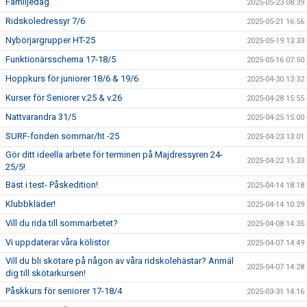
Familjedag
2025-05-23 08:39
Ridskoledressyr 7/6
2025-05-21 16:56
Nybörjargrupper HT-25
2025-05-19 13:33
Funktionärsschema 17-18/5
2025-05-16 07:50
Hoppkurs för juniorer 18/6 & 19/6
2025-04-30 13:32
Kurser för Seniorer v.25 & v.26
2025-04-28 15:55
Nattvarandra 31/5
2025-04-25 15:00
SURF-fonden sommar/ht -25
2025-04-23 13:01
Gör ditt ideella arbete för terminen på Majdressyren 24-
2025-04-22 15:33
25/5!
Bäst i test- Påskedition!
2025-04-14 18:18
Klubbkläder!
2025-04-14 10:29
Vill du rida till sommarbetet?
2025-04-08 14:35
Vi uppdaterar våra kölistor
2025-04-07 14:49
Vill du bli skötare på någon av våra ridskolehästar? Anmäl
2025-04-07 14:28
dig till skötarkursen!
Påskkurs för seniorer 17-18/4
2025-03-31 14:16