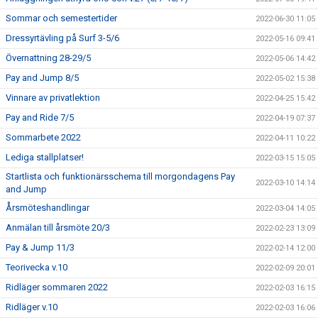
Sommar och semestertider
2022-06-30 11:05
Dressyrtävling på Surf 3-5/6
2022-05-16 09:41
Övernattning 28-29/5
2022-05-06 14:42
Pay and Jump 8/5
2022-05-02 15:38
Vinnare av privatlektion
2022-04-25 15:42
Pay and Ride 7/5
2022-04-19 07:37
Sommarbete 2022
2022-04-11 10:22
Lediga stallplatser!
2022-03-15 15:05
Startlista och funktionärsschema till morgondagens Pay
2022-03-10 14:14
and Jump
Årsmöteshandlingar
2022-03-04 14:05
Anmälan till årsmöte 20/3
2022-02-23 13:09
Pay & Jump 11/3
2022-02-14 12:00
Teorivecka v.10
2022-02-09 20:01
Ridläger sommaren 2022
2022-02-03 16:15
Ridläger v.10
2022-02-03 16:06