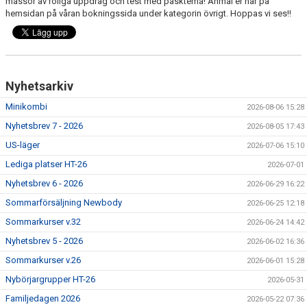
massor av roliga uppdrag och test med påsktema! Anmäl er här på
RIDHUSBOKNINGAR
hemsidan på våran bokningssida under kategorin övrigt. Hoppas vi ses!!
IDEELLT ARBETE
PROVISIONSFÖRSÄLJNING
Nyhetsarkiv
FRAMSTEG
Minikombi
2026-08-06 15:28
Nyhetsbrev 7 - 2026
2026-08-05 17:43
BOTNIA HÄSTKLINIK
US-läger
2026-07-06 15:10
SURF-FONDEN
Lediga platser HT-26
2026-07-01
Nyhetsbrev 6 - 2026
2026-06-29 16:22
SURF-HÄNG
Sommarförsäljning Newbody
2026-06-25 12:18
TORSDAGSDRESSYREN
Sommarkurser v.32
2026-06-24 14:42
Nyhetsbrev 5 - 2026
2026-06-02 16:36
BOKNINGAR
Sommarkurser v.26
2026-06-01 15:28
Nybörjargrupper HT-26
2026-05-31
Familjedagen 2026
2026-05-22 07:36