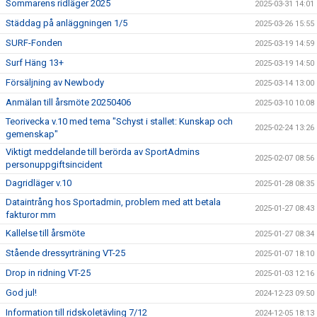
Sommarens ridläger 2025
2025-03-31 14:01
Städdag på anläggningen 1/5
2025-03-26 15:55
SURF-Fonden
2025-03-19 14:59
Surf Häng 13+
2025-03-19 14:50
Försäljning av Newbody
2025-03-14 13:00
Anmälan till årsmöte 20250406
2025-03-10 10:08
Teorivecka v.10 med tema "Schyst i stallet: Kunskap och
2025-02-24 13:26
gemenskap"
Viktigt meddelande till berörda av SportAdmins
2025-02-07 08:56
personuppgiftsincident
Dagridläger v.10
2025-01-28 08:35
Dataintrång hos Sportadmin, problem med att betala
2025-01-27 08:43
fakturor mm
Kallelse till årsmöte
2025-01-27 08:34
Stående dressyrträning VT-25
2025-01-07 18:10
Drop in ridning VT-25
2025-01-03 12:16
God jul!
2024-12-23 09:50
Information till ridskoletävling 7/12
2024-12-05 18:13