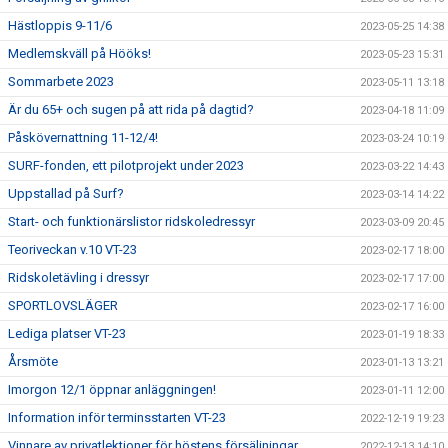
Hästloppis 9-11/6
2023-05-25 14:38
Medlemskväll på Hööks!
2023-05-23 15:31
Sommarbete 2023
2023-05-11 13:18
Är du 65+ och sugen på att rida på dagtid?
2023-04-18 11:09
Påskövernattning 11-12/4!
2023-03-24 10:19
SURF-fonden, ett pilotprojekt under 2023
2023-03-22 14:43
Uppstallad på Surf?
2023-03-14 14:22
Start- och funktionärslistor ridskoledressyr
2023-03-09 20:45
Teoriveckan v.10 VT-23
2023-02-17 18:00
Ridskoletävling i dressyr
2023-02-17 17:00
SPORTLOVSLÄGER
2023-02-17 16:00
Lediga platser VT-23
2023-01-19 18:33
Årsmöte
2023-01-13 13:21
Imorgon 12/1 öppnar anläggningen!
2023-01-11 12:00
Information inför terminsstarten VT-23
2022-12-19 19:23
Vinnare av privatlektioner för höstens försäljningar
2022-12-13 14:10