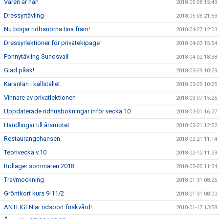
Våren är här!
2018-05-08 15:43
Dressyrtävling
2018-05-06 21:53
Nu börjar ridbanorna tina fram!
2018-04-27 12:03
Dressyrlektioner för privatekipage
2018-04-03 15:54
Ponnytävling Sundsvall
2018-04-02 18:38
Glad påsk!
2018-03-29 10:29
Karantän i kallstallet
2018-03-29 10:25
Vinnare av privatlektionen
2018-03-07 15:25
Uppdaterade ridhusbokningar inför vecka 10
2018-03-01 16:27
Handlingar till årsmötet
2018-02-21 12:52
Restaurangchansen
2018-02-21 11:14
Teorivecka v.10
2018-02-12 11:29
Ridläger sommaren 2018
2018-02-05 11:34
Travmockning
2018-01-31 08:26
Gröntkort kurs 9-11/2
2018-01-31 08:00
ÄNTLIGEN är ridsport friskvård!
2018-01-17 13:58