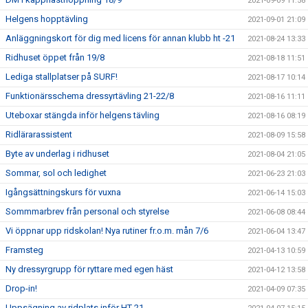
2021-09-09 11:58
Helgens hopptävling
2021-09-01 21:09
Anläggningskort för dig med licens för annan klubb ht -21
2021-08-24 13:33
Ridhuset öppet från 19/8
2021-08-18 11:51
Lediga stallplatser på SURF!
2021-08-17 10:14
Funktionärsschema dressyrtävling 21-22/8
2021-08-16 11:11
Uteboxar stängda inför helgens tävling
2021-08-16 08:19
Ridlärarassistent
2021-08-09 15:58
Byte av underlag i ridhuset
2021-08-04 21:05
Sommar, sol och ledighet
2021-06-23 21:03
Igångsättningskurs för vuxna
2021-06-14 15:03
Sommmarbrev från personal och styrelse
2021-06-08 08:44
Vi öppnar upp ridskolan! Nya rutiner fr.o.m. mån 7/6
2021-06-04 13:47
Framsteg
2021-04-13 10:59
Ny dressyrgrupp för ryttare med egen häst
2021-04-12 13:58
Drop-in!
2021-04-09 07:35
Uppsägning av ridplats inför HT-21