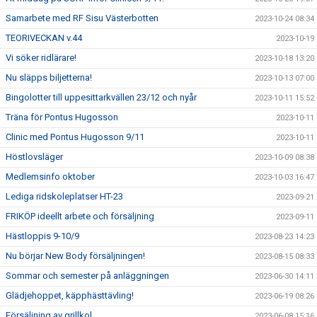
Samarbete med RF Sisu Västerbotten
2023-10-24 08:34
TEORIVECKAN v.44
2023-10-19
Vi söker ridlärare!
2023-10-18 13:20
Nu släpps biljetterna!
2023-10-13 07:00
Bingolotter till uppesittarkvällen 23/12 och nyår
2023-10-11 15:52
Träna för Pontus Hugosson
2023-10-11
Clinic med Pontus Hugosson 9/11
2023-10-11
Höstlovsläger
2023-10-09 08:38
Medlemsinfo oktober
2023-10-03 16:47
Lediga ridskoleplatser HT-23
2023-09-21
FRIKÖP ideellt arbete och försäljning
2023-09-11
Hästloppis 9-10/9
2023-08-23 14:23
Nu börjar New Body försäljningen!
2023-08-15 08:33
Sommar och semester på anläggningen
2023-06-30 14:11
Glädjehoppet, käpphästtävling!
2023-06-19 08:26
Försäljning av grillkol
2023-06-08 15:16