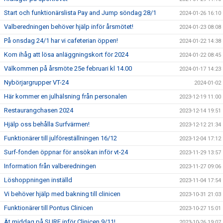
Start och funktionärslista Pay and Jump söndag 28/1
2024-01-26 16:10
Valberedningen behöver hjälp inför årsmötet!
2024-01-23 08:08
På onsdag 24/1 har vi cafeterian öppen!
2024-01-22 14:38
Kom ihåg att lösa anläggningskort för 2024
2024-01-22 08:45
Välkommen på årsmöte 25e februari kl 14.00
2024-01-17 14:23
Nybörjargrupper VT-24
2024-01-02
Här kommer en julhälsning från personalen
2023-12-19 11:00
Restaurangchasen 2024
2023-12-14 19:51
Hjälp oss behålla Surfvärmen!
2023-12-12 21:34
Funktionärer till julföreställningen 16/12
2023-12-04 17:12
Surf-fonden öppnar för ansökan inför vt-24
2023-11-29 13:57
Information från valberedningen
2023-11-27 09:06
Löshoppningen inställd
2023-11-04 17:54
Vi behöver hjälp med bakning till clinicen
2023-10-31 21:03
Funktionärer till Pontus Clinicen
2023-10-27 15:01
Ät middag på SURF inför Clinicen 9/11!
2023-10-26 19:07