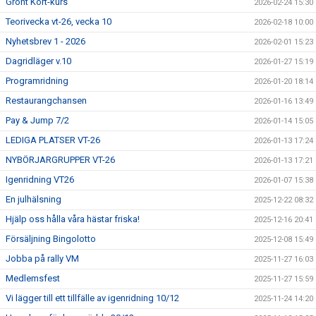
Grönt Kort-kurs
2026-02-24 15:30
Teorivecka vt-26, vecka 10
2026-02-18 10:00
Nyhetsbrev 1 - 2026
2026-02-01 15:23
Dagridläger v.10
2026-01-27 15:19
Programridning
2026-01-20 18:14
Restaurangchansen
2026-01-16 13:49
Pay & Jump 7/2
2026-01-14 15:05
LEDIGA PLATSER VT-26
2026-01-13 17:24
NYBÖRJARGRUPPER VT-26
2026-01-13 17:21
Igenridning VT26
2026-01-07 15:38
En julhälsning
2025-12-22 08:32
Hjälp oss hålla våra hästar friska!
2025-12-16 20:41
Försäljning Bingolotto
2025-12-08 15:49
Jobba på rally VM
2025-11-27 16:03
Medlemsfest
2025-11-27 15:59
Vi lägger till ett tillfälle av igenridning 10/12
2025-11-24 14:20