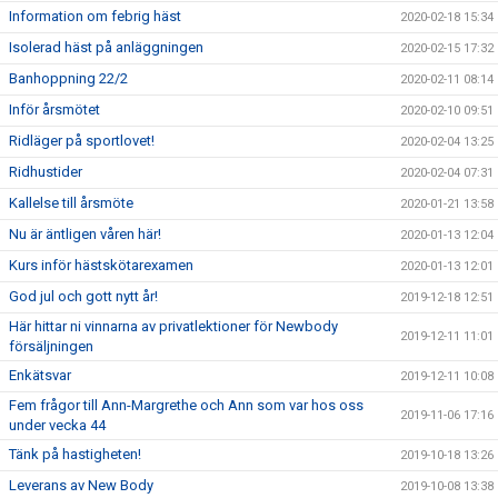
Information om febrig häst
2020-02-18 15:34
Isolerad häst på anläggningen
2020-02-15 17:32
Banhoppning 22/2
2020-02-11 08:14
Inför årsmötet
2020-02-10 09:51
Ridläger på sportlovet!
2020-02-04 13:25
Ridhustider
2020-02-04 07:31
Kallelse till årsmöte
2020-01-21 13:58
Nu är äntligen våren här!
2020-01-13 12:04
Kurs inför hästskötarexamen
2020-01-13 12:01
God jul och gott nytt år!
2019-12-18 12:51
Här hittar ni vinnarna av privatlektioner för Newbody
2019-12-11 11:01
försäljningen
Enkätsvar
2019-12-11 10:08
Fem frågor till Ann-Margrethe och Ann som var hos oss
2019-11-06 17:16
under vecka 44
Tänk på hastigheten!
2019-10-18 13:26
Leverans av New Body
2019-10-08 13:38