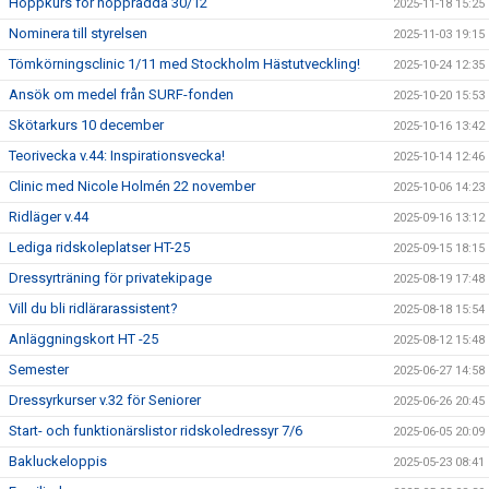
Hoppkurs för hopprädda 30/12
2025-11-18 15:25
Nominera till styrelsen
2025-11-03 19:15
Tömkörningsclinic 1/11 med Stockholm Hästutveckling!
2025-10-24 12:35
Ansök om medel från SURF-fonden
2025-10-20 15:53
Skötarkurs 10 december
2025-10-16 13:42
Teorivecka v.44: Inspirationsvecka!
2025-10-14 12:46
Clinic med Nicole Holmén 22 november
2025-10-06 14:23
Ridläger v.44
2025-09-16 13:12
Lediga ridskoleplatser HT-25
2025-09-15 18:15
Dressyrträning för privatekipage
2025-08-19 17:48
Vill du bli ridlärarassistent?
2025-08-18 15:54
Anläggningskort HT -25
2025-08-12 15:48
Semester
2025-06-27 14:58
Dressyrkurser v.32 för Seniorer
2025-06-26 20:45
Start- och funktionärslistor ridskoledressyr 7/6
2025-06-05 20:09
Bakluckeloppis
2025-05-23 08:41