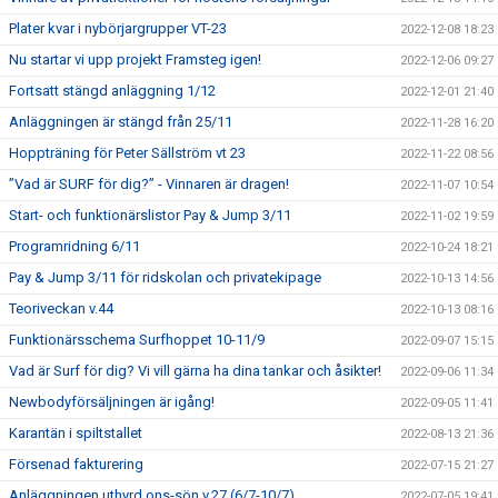
Plater kvar i nybörjargrupper VT-23
2022-12-08 18:23
Nu startar vi upp projekt Framsteg igen!
2022-12-06 09:27
Fortsatt stängd anläggning 1/12
2022-12-01 21:40
Anläggningen är stängd från 25/11
2022-11-28 16:20
Hoppträning för Peter Sällström vt 23
2022-11-22 08:56
”Vad är SURF för dig?” - Vinnaren är dragen!
2022-11-07 10:54
Start- och funktionärslistor Pay & Jump 3/11
2022-11-02 19:59
Programridning 6/11
2022-10-24 18:21
Pay & Jump 3/11 för ridskolan och privatekipage
2022-10-13 14:56
Teoriveckan v.44
2022-10-13 08:16
Funktionärsschema Surfhoppet 10-11/9
2022-09-07 15:15
Vad är Surf för dig? Vi vill gärna ha dina tankar och åsikter!
2022-09-06 11:34
Newbodyförsäljningen är igång!
2022-09-05 11:41
Karantän i spiltstallet
2022-08-13 21:36
Försenad fakturering
2022-07-15 21:27
Anläggningen uthyrd ons-sön v.27 (6/7-10/7)
2022-07-05 19:41