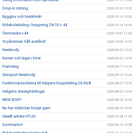
2020-11-13 19:02
Drop-in ridning
2020-10-20 13:32
Bygglov och hästklinik!
2020-10-14 15:06
Ridskoletävling i hoppning 29/10 v. 44
2020-10-14 14:56
Teorivecka v.44
2020-10-07 11:00
Vi påminner; håll avstånd!
2020-10-06 14:55
Newbody
2020-09-22 13:42
Kurser och läger i höst
2020-09-22 13:39
Framsteg
2020-09-17 14:14
Slutspurt Newbody
2020-09-14 15:45
Funktionärsschema till helgens hopptävling 29-30/8
2020-08-27 13:59
Helgens dressyrtävlingar
2020-08-25 14:49
NEW BODY
2020-08-18 16:32
Nu har ridskolan börjat igen!
2020-08-10 14:09
Ideellt arbete HT-20
2020-07-28 11:50
Sommarlov!
2020-06-16 16:38
Ridskoletävling lördag 6/6