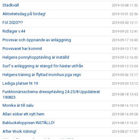
Städkväll
2019-10-08 11:35
Aktivitetsdag på lördag!
2019-10-01 22:36
Föl 2020?!?
2019-09-30 15:11
Ridläger v.44
2019-09-25 12:41
Provsvar och öppnande av anläggning
2019-09-17 10:40
Provsvaret har kommit
2019-09-13 17:41
Helgens ponnyhopptävling är inställd
2019-09-12 16:02
Surf´s anläggning är stängd för hästar utifrån
2019-09-12 15:04
Helgens träning är flyttad inomhus pga regn
2019-09-06 15:17
Lediga platser ht 19
2019-09-03 13:12
Funktionärsschema dressyrtävling 24-25/8 Uppdaterat
2019-08-18 13:43
190823
Monika är till salu
2019-08-16 10:13
Allan söker ett nytt hem
2019-08-16 09:58
Bakluckeloppisen INSTÄLLD!
2019-08-13 16:21
After Work ridning!
2019-08-07 17:07