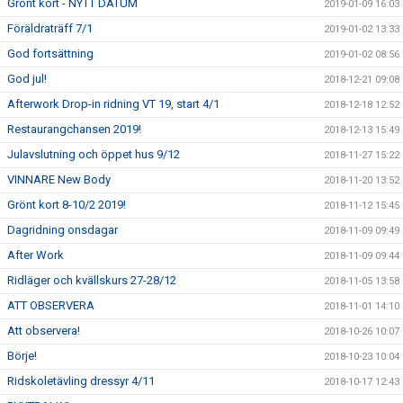
Grönt kort - NYTT DATUM
2019-01-09 16:03
Föräldraträff 7/1
2019-01-02 13:33
God fortsättning
2019-01-02 08:56
God jul!
2018-12-21 09:08
Afterwork Drop-in ridning VT 19, start 4/1
2018-12-18 12:52
Restaurangchansen 2019!
2018-12-13 15:49
Julavslutning och öppet hus 9/12
2018-11-27 15:22
VINNARE New Body
2018-11-20 13:52
Grönt kort 8-10/2 2019!
2018-11-12 15:45
Dagridning onsdagar
2018-11-09 09:49
After Work
2018-11-09 09:44
Ridläger och kvällskurs 27-28/12
2018-11-05 13:58
ATT OBSERVERA
2018-11-01 14:10
Att observera!
2018-10-26 10:07
Börje!
2018-10-23 10:04
Ridskoletävling dressyr 4/11
2018-10-17 12:43