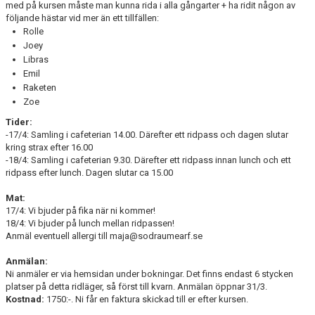
med på kursen måste man kunna rida i alla gångarter + ha ridit någon av
RIDHUSBOKNINGAR
följande hästar vid mer än ett tillfällen:
Rolle
IDEELLT ARBETE
Joey
Libras
PROVISIONSFÖRSÄLJNING
Emil
Raketen
Zoe
FRAMSTEG
Tider:
BOTNIA HÄSTKLINIK
-17/4: Samling i cafeterian 14.00. Därefter ett ridpass och dagen slutar
kring strax efter 16.00
-18/4: Samling i cafeterian 9.30. Därefter ett ridpass innan lunch och ett
SURF-FONDEN
ridpass efter lunch. Dagen slutar ca 15.00
SURF-HÄNG
Mat:
17/4: Vi bjuder på fika när ni kommer!
18/4: Vi bjuder på lunch mellan ridpassen!
TORSDAGSDRESSYREN
Anmäl eventuell allergi till maja@sodraumearf.se
BOKNINGAR
Anmälan:
Ni anmäler er via hemsidan under bokningar. Det finns endast 6 stycken
platser på detta ridläger, så först till kvarn. Anmälan öppnar 31/3.
Kostnad:
1750:-. Ni får en faktura skickad till er efter kursen.