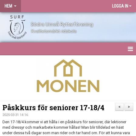
HEM
LOGGA IN
Södra Umeå Ryttarförening
Kvalitetsmärkt ridskola
HEM
NYHETER
OM SURF
KONTAKT
Påskkurs för seniorer 17-18/4
<
>
ANLÄGGNING
2025-03-31 14:16
Den 17-18/4 kommer vi att hålla i en påskkurs för seniorer, där lektioner
med dressyr och markarbete kommer hållas! Man blir tilldelad en häst
BLI MEDLEM
under dessa två dagar som man rider och tar hand om. För att kunna vara