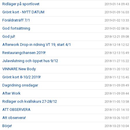
Ridläger på sportlovet
2019-01-14 09:43
Grönt kort - NYTT DATUM
2019-01-09 16:03
Föräldraträff 7/1
2019-01-02 13:33
God fortsättning
2019-01-02 08:56
God jul!
2018-12-21 09:08
Afterwork Drop-in ridning VT 19, start 4/1
2018-12-18 12:52
Restaurangchansen 2019!
2018-12-13 15:49
Julavslutning och öppet hus 9/12
2018-11-27 15:22
VINNARE New Body
2018-11-20 13:52
Grönt kort 8-10/2 2019!
2018-11-12 15:45
Dagridning onsdagar
2018-11-09 09:49
After Work
2018-11-09 09:44
Ridläger och kvällskurs 27-28/12
2018-11-05 13:58
ATT OBSERVERA
2018-11-01 14:10
Att observera!
2018-10-26 10:07
Börje!
2018-10-23 10:04