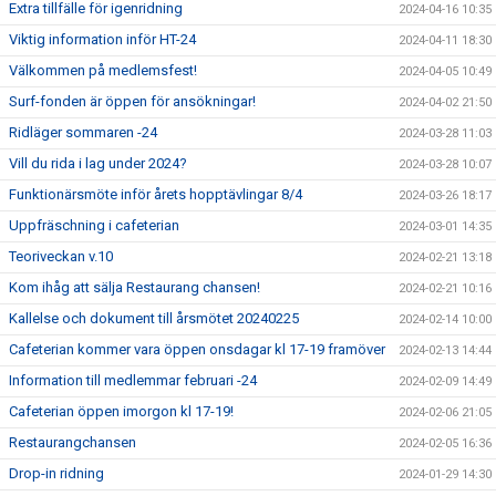
Extra tillfälle för igenridning
2024-04-16 10:35
Viktig information inför HT-24
2024-04-11 18:30
Välkommen på medlemsfest!
2024-04-05 10:49
Surf-fonden är öppen för ansökningar!
2024-04-02 21:50
Ridläger sommaren -24
2024-03-28 11:03
Vill du rida i lag under 2024?
2024-03-28 10:07
Funktionärsmöte inför årets hopptävlingar 8/4
2024-03-26 18:17
Uppfräschning i cafeterian
2024-03-01 14:35
Teoriveckan v.10
2024-02-21 13:18
Kom ihåg att sälja Restaurang chansen!
2024-02-21 10:16
Kallelse och dokument till årsmötet 20240225
2024-02-14 10:00
Cafeterian kommer vara öppen onsdagar kl 17-19 framöver
2024-02-13 14:44
Information till medlemmar februari -24
2024-02-09 14:49
Cafeterian öppen imorgon kl 17-19!
2024-02-06 21:05
Restaurangchansen
2024-02-05 16:36
Drop-in ridning
2024-01-29 14:30