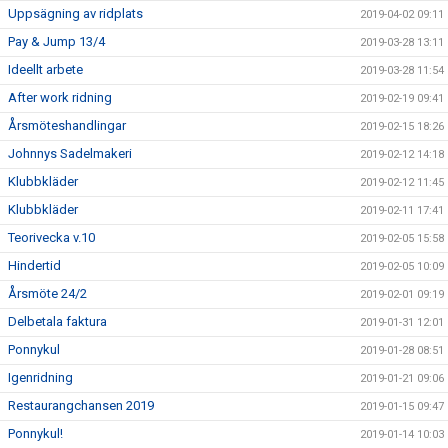
Uppsägning av ridplats
2019-04-02 09:11
Pay & Jump 13/4
2019-03-28 13:11
Ideellt arbete
2019-03-28 11:54
After work ridning
2019-02-19 09:41
Årsmöteshandlingar
2019-02-15 18:26
Johnnys Sadelmakeri
2019-02-12 14:18
Klubbkläder
2019-02-12 11:45
Klubbkläder
2019-02-11 17:41
Teorivecka v.10
2019-02-05 15:58
Hindertid
2019-02-05 10:09
Årsmöte 24/2
2019-02-01 09:19
Delbetala faktura
2019-01-31 12:01
Ponnykul
2019-01-28 08:51
Igenridning
2019-01-21 09:06
Restaurangchansen 2019
2019-01-15 09:47
Ponnykul!
2019-01-14 10:03