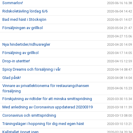
Sommarlov!
2020-06-16 16:38
Ridskoletävling lördag 6/6
2020-06-04 14:42
Bad med häst i Stöcksjön
2020-06-01 14:07
Försäljningen av grillkol
2020-05-04 21:47
2020-04-27 15:06
Nya hindertider/ridhusregler
2020-04-20 14:09
Försäljning av grillkol
2020-04-17 14:05
Drop-in uteritter!
2020-04-15 12:59
Spicy Dreams och försäljning i vår
2020-04-14 08:47
Glad påsk!
2020-04-08 14:04
Vinnare av privatlektionerna för restaurangchansen
2020-04-06 15:23
försäljning
Förskjutning av ridtider för att minska smittspridning
2020-03-30 15:34
Med anledning av Coronavirus uppdaterad 20200319
2020-03-18 11:39
Coronavirus och smittspridning
2020-03-13 08:00
Träningsläger i hoppning för dig med egen häst
2020-03-10 13:21
Kallstallet öppet igen
2020-02-24 20:34