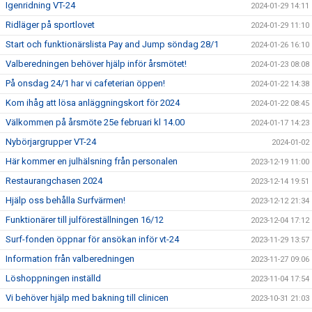
Igenridning VT-24
2024-01-29 14:11
Ridläger på sportlovet
2024-01-29 11:10
Start och funktionärslista Pay and Jump söndag 28/1
2024-01-26 16:10
Valberedningen behöver hjälp inför årsmötet!
2024-01-23 08:08
På onsdag 24/1 har vi cafeterian öppen!
2024-01-22 14:38
Kom ihåg att lösa anläggningskort för 2024
2024-01-22 08:45
Välkommen på årsmöte 25e februari kl 14.00
2024-01-17 14:23
Nybörjargrupper VT-24
2024-01-02
Här kommer en julhälsning från personalen
2023-12-19 11:00
Restaurangchasen 2024
2023-12-14 19:51
Hjälp oss behålla Surfvärmen!
2023-12-12 21:34
Funktionärer till julföreställningen 16/12
2023-12-04 17:12
Surf-fonden öppnar för ansökan inför vt-24
2023-11-29 13:57
Information från valberedningen
2023-11-27 09:06
Löshoppningen inställd
2023-11-04 17:54
Vi behöver hjälp med bakning till clinicen
2023-10-31 21:03