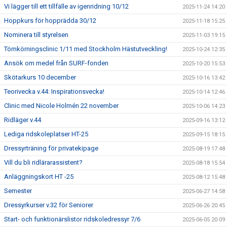
Vi lägger till ett tillfälle av igenridning 10/12
2025-11-24 14:20
Hoppkurs för hopprädda 30/12
2025-11-18 15:25
Nominera till styrelsen
2025-11-03 19:15
Tömkörningsclinic 1/11 med Stockholm Hästutveckling!
2025-10-24 12:35
Ansök om medel från SURF-fonden
2025-10-20 15:53
Skötarkurs 10 december
2025-10-16 13:42
Teorivecka v.44: Inspirationsvecka!
2025-10-14 12:46
Clinic med Nicole Holmén 22 november
2025-10-06 14:23
Ridläger v.44
2025-09-16 13:12
Lediga ridskoleplatser HT-25
2025-09-15 18:15
Dressyrträning för privatekipage
2025-08-19 17:48
Vill du bli ridlärarassistent?
2025-08-18 15:54
Anläggningskort HT -25
2025-08-12 15:48
Semester
2025-06-27 14:58
Dressyrkurser v.32 för Seniorer
2025-06-26 20:45
Start- och funktionärslistor ridskoledressyr 7/6
2025-06-05 20:09