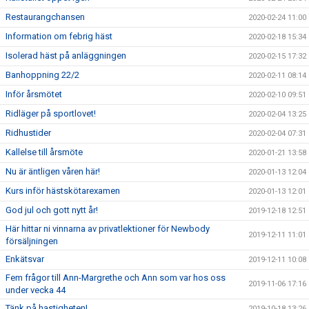
Restaurangchansen
2020-02-24 11:00
Information om febrig häst
2020-02-18 15:34
Isolerad häst på anläggningen
2020-02-15 17:32
Banhoppning 22/2
2020-02-11 08:14
Inför årsmötet
2020-02-10 09:51
Ridläger på sportlovet!
2020-02-04 13:25
Ridhustider
2020-02-04 07:31
Kallelse till årsmöte
2020-01-21 13:58
Nu är äntligen våren här!
2020-01-13 12:04
Kurs inför hästskötarexamen
2020-01-13 12:01
God jul och gott nytt år!
2019-12-18 12:51
Här hittar ni vinnarna av privatlektioner för Newbody
2019-12-11 11:01
försäljningen
Enkätsvar
2019-12-11 10:08
Fem frågor till Ann-Margrethe och Ann som var hos oss
2019-11-06 17:16
under vecka 44
Tänk på hastigheten!
2019-10-18 13:26