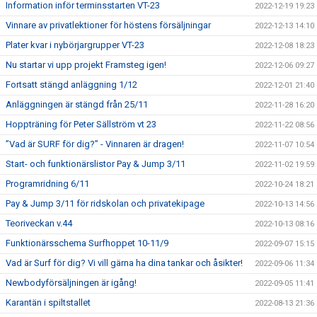
Information inför terminsstarten VT-23
2022-12-19 19:23
Vinnare av privatlektioner för höstens försäljningar
2022-12-13 14:10
Plater kvar i nybörjargrupper VT-23
2022-12-08 18:23
Nu startar vi upp projekt Framsteg igen!
2022-12-06 09:27
Fortsatt stängd anläggning 1/12
2022-12-01 21:40
Anläggningen är stängd från 25/11
2022-11-28 16:20
Hoppträning för Peter Sällström vt 23
2022-11-22 08:56
”Vad är SURF för dig?” - Vinnaren är dragen!
2022-11-07 10:54
Start- och funktionärslistor Pay & Jump 3/11
2022-11-02 19:59
Programridning 6/11
2022-10-24 18:21
Pay & Jump 3/11 för ridskolan och privatekipage
2022-10-13 14:56
Teoriveckan v.44
2022-10-13 08:16
Funktionärsschema Surfhoppet 10-11/9
2022-09-07 15:15
Vad är Surf för dig? Vi vill gärna ha dina tankar och åsikter!
2022-09-06 11:34
Newbodyförsäljningen är igång!
2022-09-05 11:41
Karantän i spiltstallet
2022-08-13 21:36