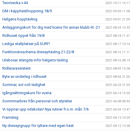
Teorivecka v.44
2021-10-11 14:17
DM i käpphästhoppning 18/9
2021-09-09 11:58
Helgens hopptävling
2021-09-01 21:09
Anläggningskort för dig med licens för annan klubb ht -21
2021-08-24 13:33
Ridhuset öppet från 19/8
2021-08-18 11:51
Lediga stallplatser på SURF!
2021-08-17 10:14
Funktionärsschema dressyrtävling 21-22/8
2021-08-16 11:11
Uteboxar stängda inför helgens tävling
2021-08-16 08:19
Ridlärarassistent
2021-08-09 15:58
Byte av underlag i ridhuset
2021-08-04 21:05
Sommar, sol och ledighet
2021-06-23 21:03
Igångsättningskurs för vuxna
2021-06-14 15:03
Sommmarbrev från personal och styrelse
2021-06-08 08:44
Vi öppnar upp ridskolan! Nya rutiner fr.o.m. mån 7/6
2021-06-04 13:47
Framsteg
2021-04-13 10:59
Ny dressyrgrupp för ryttare med egen häst
2021-04-12 13:58