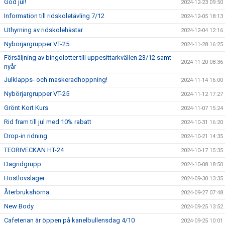
God jul!
2024-12-23 09:50
Information till ridskoletävling 7/12
2024-12-05 18:13
Uthyrning av ridskolehästar
2024-12-04 12:16
Nybörjargrupper VT-25
2024-11-28 16:25
Försäljning av bingolotter till uppesittarkvällen 23/12 samt
2024-11-20 08:36
nyår
Julklapps- och maskeradhoppning!
2024-11-14 16:00
Nybörjargrupper VT-25
2024-11-12 17:27
Grönt Kort Kurs
2024-11-07 15:24
Rid fram till jul med 10% rabatt
2024-10-31 16:20
Drop-in ridning
2024-10-21 14:35
TEORIVECKAN HT-24
2024-10-17 15:35
Dagridgrupp
2024-10-08 18:50
Höstlovsläger
2024-09-30 13:35
Återbrukshörna
2024-09-27 07:48
New Body
2024-09-25 13:52
Cafeterian är öppen på kanelbullensdag 4/10
2024-09-25 10:01