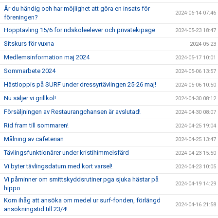
Är du händig och har möjlighet att göra en insats för
2024-06-14 07:46
föreningen?
Hopptävling 15/6 för ridskoleelever och privatekipage
2024-05-23 18:47
Sitskurs för vuxna
2024-05-23
Medlemsinformation maj 2024
2024-05-17 10:01
Sommarbete 2024
2024-05-06 13:57
Hästloppis på SURF under dressyrtävlingen 25-26 maj!
2024-05-06 10:50
Nu säljer vi grillkol!
2024-04-30 08:12
Försäljningen av Restaurangchansen är avslutad!
2024-04-30 08:07
Rid fram till sommaren!
2024-04-25 19:04
Målning av cafeterian
2024-04-25 13:47
Tävlingsfunktionärer under kristihimmelsfärd
2024-04-23 15:50
Vi byter tävlingsdatum med kort varsel!
2024-04-23 10:05
Vi påminner om smittskyddsrutiner pga sjuka hästar på
2024-04-19 14:29
hippo
Kom ihåg att ansöka om medel ur surf-fonden, förlängd
2024-04-16 21:58
ansökningstid till 23/4!