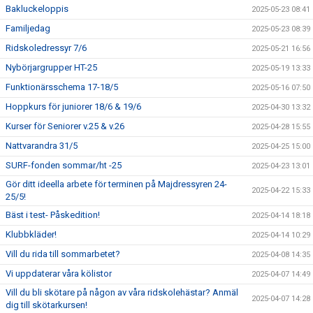
Bakluckeloppis
2025-05-23 08:41
Familjedag
2025-05-23 08:39
Ridskoledressyr 7/6
2025-05-21 16:56
Nybörjargrupper HT-25
2025-05-19 13:33
Funktionärsschema 17-18/5
2025-05-16 07:50
Hoppkurs för juniorer 18/6 & 19/6
2025-04-30 13:32
Kurser för Seniorer v.25 & v.26
2025-04-28 15:55
Nattvarandra 31/5
2025-04-25 15:00
SURF-fonden sommar/ht -25
2025-04-23 13:01
Gör ditt ideella arbete för terminen på Majdressyren 24-
2025-04-22 15:33
25/5!
Bäst i test- Påskedition!
2025-04-14 18:18
Klubbkläder!
2025-04-14 10:29
Vill du rida till sommarbetet?
2025-04-08 14:35
Vi uppdaterar våra kölistor
2025-04-07 14:49
Vill du bli skötare på någon av våra ridskolehästar? Anmäl
2025-04-07 14:28
dig till skötarkursen!