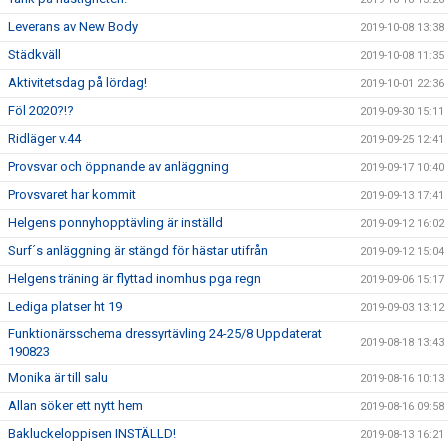
Leverans av New Body
2019-10-08 13:38
Städkväll
2019-10-08 11:35
Aktivitetsdag på lördag!
2019-10-01 22:36
Föl 2020?!?
2019-09-30 15:11
Ridläger v.44
2019-09-25 12:41
Provsvar och öppnande av anläggning
2019-09-17 10:40
Provsvaret har kommit
2019-09-13 17:41
Helgens ponnyhopptävling är inställd
2019-09-12 16:02
Surf´s anläggning är stängd för hästar utifrån
2019-09-12 15:04
Helgens träning är flyttad inomhus pga regn
2019-09-06 15:17
Lediga platser ht 19
2019-09-03 13:12
Funktionärsschema dressyrtävling 24-25/8 Uppdaterat
2019-08-18 13:43
190823
Monika är till salu
2019-08-16 10:13
Allan söker ett nytt hem
2019-08-16 09:58
Bakluckeloppisen INSTÄLLD!
2019-08-13 16:21