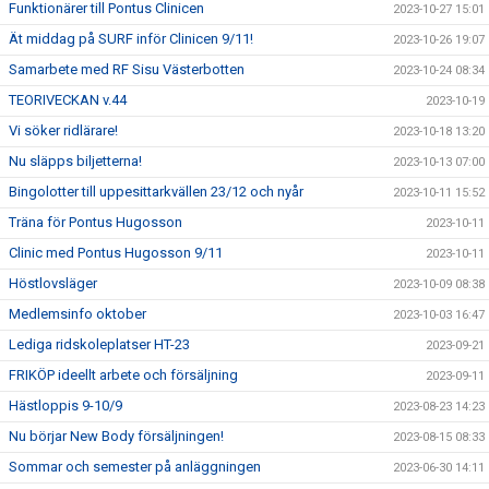
Funktionärer till Pontus Clinicen
2023-10-27 15:01
Ät middag på SURF inför Clinicen 9/11!
2023-10-26 19:07
Samarbete med RF Sisu Västerbotten
2023-10-24 08:34
TEORIVECKAN v.44
2023-10-19
Vi söker ridlärare!
2023-10-18 13:20
Nu släpps biljetterna!
2023-10-13 07:00
Bingolotter till uppesittarkvällen 23/12 och nyår
2023-10-11 15:52
Träna för Pontus Hugosson
2023-10-11
Clinic med Pontus Hugosson 9/11
2023-10-11
Höstlovsläger
2023-10-09 08:38
Medlemsinfo oktober
2023-10-03 16:47
Lediga ridskoleplatser HT-23
2023-09-21
FRIKÖP ideellt arbete och försäljning
2023-09-11
Hästloppis 9-10/9
2023-08-23 14:23
Nu börjar New Body försäljningen!
2023-08-15 08:33
Sommar och semester på anläggningen
2023-06-30 14:11