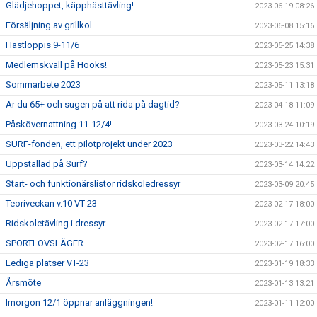
Glädjehoppet, käpphästtävling!
2023-06-19 08:26
Försäljning av grillkol
2023-06-08 15:16
Hästloppis 9-11/6
2023-05-25 14:38
Medlemskväll på Hööks!
2023-05-23 15:31
Sommarbete 2023
2023-05-11 13:18
Är du 65+ och sugen på att rida på dagtid?
2023-04-18 11:09
Påskövernattning 11-12/4!
2023-03-24 10:19
SURF-fonden, ett pilotprojekt under 2023
2023-03-22 14:43
Uppstallad på Surf?
2023-03-14 14:22
Start- och funktionärslistor ridskoledressyr
2023-03-09 20:45
Teoriveckan v.10 VT-23
2023-02-17 18:00
Ridskoletävling i dressyr
2023-02-17 17:00
SPORTLOVSLÄGER
2023-02-17 16:00
Lediga platser VT-23
2023-01-19 18:33
Årsmöte
2023-01-13 13:21
Imorgon 12/1 öppnar anläggningen!
2023-01-11 12:00