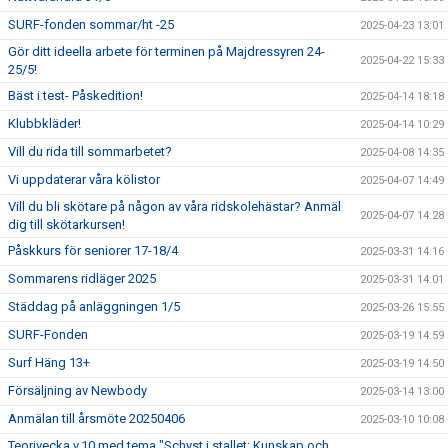
SURF-fonden sommar/ht -25
2025-04-23 13:01
Gör ditt ideella arbete för terminen på Majdressyren 24-
2025-04-22 15:33
25/5!
Bäst i test- Påskedition!
2025-04-14 18:18
Klubbkläder!
2025-04-14 10:29
Vill du rida till sommarbetet?
2025-04-08 14:35
Vi uppdaterar våra kölistor
2025-04-07 14:49
Vill du bli skötare på någon av våra ridskolehästar? Anmäl
2025-04-07 14:28
dig till skötarkursen!
Påskkurs för seniorer 17-18/4
2025-03-31 14:16
Sommarens ridläger 2025
2025-03-31 14:01
Städdag på anläggningen 1/5
2025-03-26 15:55
SURF-Fonden
2025-03-19 14:59
Surf Häng 13+
2025-03-19 14:50
Försäljning av Newbody
2025-03-14 13:00
Anmälan till årsmöte 20250406
2025-03-10 10:08
Teorivecka v.10 med tema "Schyst i stallet: Kunskap och