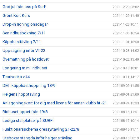
God jul från oss på Surf!
2021-12-20 08:02
Grönt Kort Kurs
2021-11-29 11:40
Drop-in ridning onsdagar
2021-11-23 10:11
Sen ridhusbokning 7/11
2021-11-05 16:54
Käpphästtävling 7/11
2021-11-01 16:50
Uppsägning inför VT-22
2021-10-28 14:02
Övernattning på höstlovet
2021-10-22 13:49
Longering m.m i ridhuset
2021-10-18 18:01
Teorivecka v.44
2021-10-11 14:17
DM i käpphästhoppning 18/9
2021-09-09 11:58
Helgens hopptävling
2021-09-01 21:09
Anläggningskort för dig med licens för annan klubb ht -21
2021-08-24 13:33
Ridhuset öppet från 19/8
2021-08-18 11:51
Lediga stallplatser på SURF!
2021-08-17 10:14
Funktionärsschema dressyrtävling 21-22/8
2021-08-16 11:11
Uteboxar stängda inför helgens tävling
2021-08-16 08:19