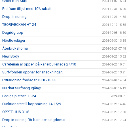
Grönt Kort Kurs
2024-11-07 15:24
Rid fram till jul med 10% rabatt
2024-10-31 16:20
Drop-in ridning
2024-10-21 14:35
TEORIVECKAN HT-24
2024-10-17 15:35
Dagridgrupp
2024-10-08 18:50
Höstlovsläger
2024-09-30 13:35
Återbrukshörna
2024-09-27 07:48
New Body
2024-09-25 13:52
Cafeterian är öppen på kanelbullensdag 4/10
2024-09-25 10:01
Surf-fonden öppnar för ansökningar!
2024-09-20 13:21
Extraridning fredagar 18.10-18.55
2024-09-04 14:54
Nu drar Surfhäng igång!
2024-09-03 16:19
Lediga platser HT-24
2024-08-31
Funktionärer till hopptävling 14-15/9
2024-08-26 14:46
ÖPPET HUS 31/8
2024-08-23 17:30
Drop in-ridning för barn och ungdomar
2024-08-23 17:24