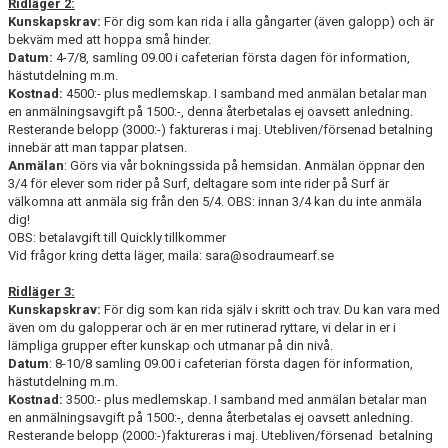
Ridläger 2:
Kunskapskrav:
För dig som kan rida i alla gångarter (även galopp) och är
bekväm med att hoppa små hinder.
Datum:
4-7/8, samling 09.00 i cafeterian första dagen för information,
hästutdelning m.m.
Kostnad:
4500:- plus medlemskap. I samband med anmälan betalar man
en anmälningsavgift på 1500:-, denna återbetalas ej oavsett anledning.
Resterande belopp (3000:-) faktureras i maj. Utebliven/försenad betalning
innebär att man tappar platsen.
Anmälan
: Görs via vår bokningssida på hemsidan. Anmälan öppnar den
3/4 för elever som rider på Surf, deltagare som inte rider på Surf är
välkomna att anmäla sig från den 5/4. OBS: innan 3/4 kan du inte anmäla
dig!
OBS: betalavgift till Quickly tillkommer
Vid frågor kring detta läger, maila: sara@sodraumearf.se
Ridläger 3:
Kunskapskrav:
För dig som kan rida själv i skritt och trav. Du kan vara med
även om du galopperar och är en mer rutinerad ryttare, vi delar in er i
lämpliga grupper efter kunskap och utmanar på din nivå.
Datum
: 8-10/8 samling 09.00 i cafeterian första dagen för information,
hästutdelning m.m.
Kostnad:
3500:- plus medlemskap. I samband med anmälan betalar man
en anmälningsavgift på 1500:-, denna återbetalas ej oavsett anledning.
Resterande belopp (2000:-)faktureras i maj. Utebliven/försenad betalning