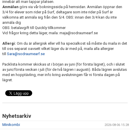
innebär att man tappar platsen.
Anmälan
görs via vår bokningssida på hemsidan. Anmälan öppnar den
3/4 för elever som rider på Surf, deltagare som inte rider på Surf är
välkomna att anmäla sig från den 5/4. OBS: innan den 3/4 kan du inte
anmäla dig
OBS: betalavgift till Quickly tillkommer
Vid frågor kring detta läger, maila: maja@sodraumearf.se
Allergi:
Om du är allergisk eller vill ha specialkost så måste du maila in det
till oss separat oavsett vilket läger du är med på, maila alla allergier
till
Sara@sodraumearf.se
Packlista kommer skickas ut i början av juni (för första lägret), och i slutet
av juni/första veckan i juli (för de två lägren i augusti). Båda lägren avslutas
med en hopptävling, mer info kring avslutningen får ni första dagen på
lägret.
Nyhetsarkiv
Minikombi
2026-08-06 15:28