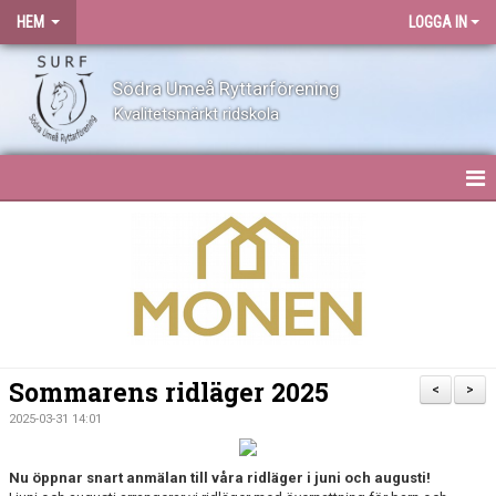
HEM
LOGGA IN
Södra Umeå Ryttarförening
Kvalitetsmärkt ridskola
HEM
NYHETER
OM SURF
KONTAKT
Sommarens ridläger 2025
<
>
ANLÄGGNING
2025-03-31 14:01
BLI MEDLEM
Nu öppnar snart anmälan till våra ridläger i juni och augusti!