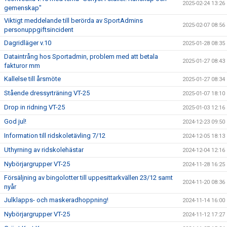
2025-02-24 13:26
gemenskap"
Viktigt meddelande till berörda av SportAdmins
2025-02-07 08:56
personuppgiftsincident
Dagridläger v.10
2025-01-28 08:35
Dataintrång hos Sportadmin, problem med att betala
2025-01-27 08:43
fakturor mm
Kallelse till årsmöte
2025-01-27 08:34
Stående dressyrträning VT-25
2025-01-07 18:10
Drop in ridning VT-25
2025-01-03 12:16
God jul!
2024-12-23 09:50
Information till ridskoletävling 7/12
2024-12-05 18:13
Uthyrning av ridskolehästar
2024-12-04 12:16
Nybörjargrupper VT-25
2024-11-28 16:25
Försäljning av bingolotter till uppesittarkvällen 23/12 samt
2024-11-20 08:36
nyår
Julklapps- och maskeradhoppning!
2024-11-14 16:00
Nybörjargrupper VT-25
2024-11-12 17:27