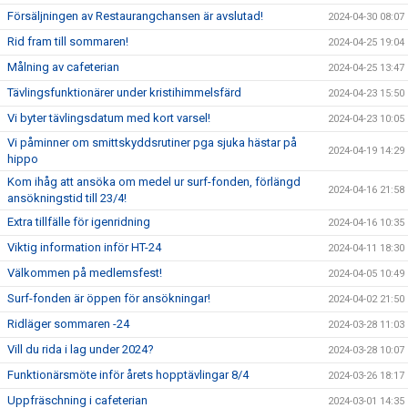
Försäljningen av Restaurangchansen är avslutad!
2024-04-30 08:07
Rid fram till sommaren!
2024-04-25 19:04
Målning av cafeterian
2024-04-25 13:47
Tävlingsfunktionärer under kristihimmelsfärd
2024-04-23 15:50
Vi byter tävlingsdatum med kort varsel!
2024-04-23 10:05
Vi påminner om smittskyddsrutiner pga sjuka hästar på
2024-04-19 14:29
hippo
Kom ihåg att ansöka om medel ur surf-fonden, förlängd
2024-04-16 21:58
ansökningstid till 23/4!
Extra tillfälle för igenridning
2024-04-16 10:35
Viktig information inför HT-24
2024-04-11 18:30
Välkommen på medlemsfest!
2024-04-05 10:49
Surf-fonden är öppen för ansökningar!
2024-04-02 21:50
Ridläger sommaren -24
2024-03-28 11:03
Vill du rida i lag under 2024?
2024-03-28 10:07
Funktionärsmöte inför årets hopptävlingar 8/4
2024-03-26 18:17
Uppfräschning i cafeterian
2024-03-01 14:35