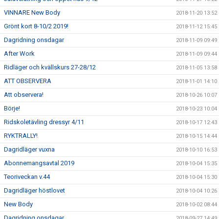
VINNARE New Body
2018-11-20 13:52
Grönt kort 8-10/2 2019!
2018-11-12 15:45
Dagridning onsdagar
2018-11-09 09:49
After Work
2018-11-09 09:44
Ridläger och kvällskurs 27-28/12
2018-11-05 13:58
ATT OBSERVERA
2018-11-01 14:10
Att observera!
2018-10-26 10:07
Börje!
2018-10-23 10:04
Ridskoletävling dressyr 4/11
2018-10-17 12:43
RYKTRALLY!
2018-10-15 14:44
Dagridläger vuxna
2018-10-10 16:53
Abonnemangsavtal 2019
2018-10-04 15:35
Teoriveckan v.44
2018-10-04 15:30
Dagridläger höstlovet
2018-10-04 10:26
New Body
2018-10-02 08:44
Dagridning onsdagar
2018-09-27 14:49