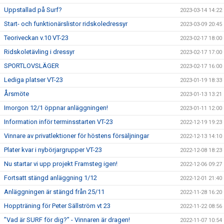
Uppstallad på Surf?
2023-03-14 14:22
Start- och funktionärslistor ridskoledressyr
2023-03-09 20:45
Teoriveckan v.10 VT-23
2023-02-17 18:00
Ridskoletävling i dressyr
2023-02-17 17:00
SPORTLOVSLÄGER
2023-02-17 16:00
Lediga platser VT-23
2023-01-19 18:33
Årsmöte
2023-01-13 13:21
Imorgon 12/1 öppnar anläggningen!
2023-01-11 12:00
Information inför terminsstarten VT-23
2022-12-19 19:23
Vinnare av privatlektioner för höstens försäljningar
2022-12-13 14:10
Plater kvar i nybörjargrupper VT-23
2022-12-08 18:23
Nu startar vi upp projekt Framsteg igen!
2022-12-06 09:27
Fortsatt stängd anläggning 1/12
2022-12-01 21:40
Anläggningen är stängd från 25/11
2022-11-28 16:20
Hoppträning för Peter Sällström vt 23
2022-11-22 08:56
”Vad är SURF för dig?” - Vinnaren är dragen!
2022-11-07 10:54