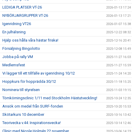
LEDIGA PLATSER VT-26
2026-01-13 17:24
NYBÖRJARGRUPPER VT-26
2026-01-13 17:21
Igenridning VT26
2026-01-07 15:38
En julhälsning
2025-12-22 08:32
Hjälp oss hålla våra hästar friska!
2025-12-16 20:41
Försäljning Bingolotto
2025-12-08 15:49
Jobba på rally VM
2025-11-27 16:03
Medlemsfest
2025-11-27 15:59
Vi lägger till ett tillfälle av igenridning 10/12
2025-11-24 14:20
Hoppkurs för hopprädda 30/12
2025-11-18 15:25
Nominera till styrelsen
2025-11-03 19:15
Tömkörningsclinic 1/11 med Stockholm Hästutveckling!
2025-10-24 12:35
Ansök om medel från SURF-fonden
2025-10-20 15:53
Skötarkurs 10 december
2025-10-16 13:42
Teorivecka v.44: Inspirationsvecka!
2025-10-14 12:46
Clinic med Nicole Holmén 22 november
2025-10-06 14:23