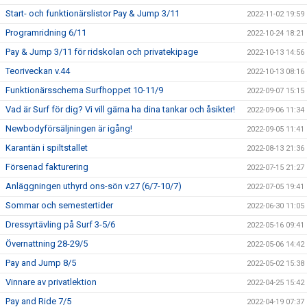
Start- och funktionärslistor Pay & Jump 3/11
2022-11-02 19:59
Programridning 6/11
2022-10-24 18:21
Pay & Jump 3/11 för ridskolan och privatekipage
2022-10-13 14:56
Teoriveckan v.44
2022-10-13 08:16
Funktionärsschema Surfhoppet 10-11/9
2022-09-07 15:15
Vad är Surf för dig? Vi vill gärna ha dina tankar och åsikter!
2022-09-06 11:34
Newbodyförsäljningen är igång!
2022-09-05 11:41
Karantän i spiltstallet
2022-08-13 21:36
Försenad fakturering
2022-07-15 21:27
Anläggningen uthyrd ons-sön v.27 (6/7-10/7)
2022-07-05 19:41
Sommar och semestertider
2022-06-30 11:05
Dressyrtävling på Surf 3-5/6
2022-05-16 09:41
Övernattning 28-29/5
2022-05-06 14:42
Pay and Jump 8/5
2022-05-02 15:38
Vinnare av privatlektion
2022-04-25 15:42
Pay and Ride 7/5
2022-04-19 07:37