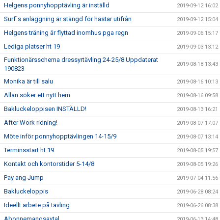
Helgens ponnyhopptävling är inställd
2019-09-12 16:02
Surf´s anläggning är stängd för hästar utifrån
2019-09-12 15:04
Helgens träning är flyttad inomhus pga regn
2019-09-06 15:17
Lediga platser ht 19
2019-09-03 13:12
Funktionärsschema dressyrtävling 24-25/8 Uppdaterat
2019-08-18 13:43
190823
Monika är till salu
2019-08-16 10:13
Allan söker ett nytt hem
2019-08-16 09:58
Bakluckeloppisen INSTÄLLD!
2019-08-13 16:21
After Work ridning!
2019-08-07 17:07
Möte inför ponnyhopptävlingen 14-15/9
2019-08-07 13:14
Terminsstart ht 19
2019-08-05 19:57
Kontakt och kontorstider 5-14/8
2019-08-05 19:26
Pay ang Jump
2019-07-04 11:56
Bakluckeloppis
2019-06-28 08:24
Ideellt arbete på tävling
2019-06-26 08:38
Abonnemangsavtal
2019-06-13 14:48