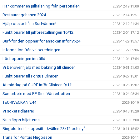
Här kommer en julhälsning från personalen
2023-12-19 11:00
Restaurangchasen 2024
2023-12-14 19:51
Hjälp oss behålla Surfvärmen!
2023-12-12 21:34
Funktionärer till julföreställningen 16/12
2023-12-04 17:12
Surf-fonden öppnar för ansökan inför vt-24
2023-11-29 13:57
Information från valberedningen
2023-11-27 09:06
Löshoppningen inställd
2023-11-04 17:54
Vi behöver hjälp med bakning till clinicen
2023-10-31 21:03
Funktionärer till Pontus Clinicen
2023-10-27 15:01
Ät middag på SURF inför Clinicen 9/11!
2023-10-26 19:07
Samarbete med RF Sisu Västerbotten
2023-10-24 08:34
TEORIVECKAN v.44
2023-10-19
Vi söker ridlärare!
2023-10-18 13:20
Nu släpps biljetterna!
2023-10-13 07:00
Bingolotter till uppesittarkvällen 23/12 och nyår
2023-10-11 15:52
Träna för Pontus Hugosson
2023-10-11