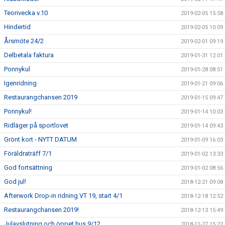
Teorivecka v.10
2019-02-05 15:58
Hindertid
2019-02-05 10:09
Årsmöte 24/2
2019-02-01 09:19
Delbetala faktura
2019-01-31 12:01
Ponnykul
2019-01-28 08:51
Igenridning
2019-01-21 09:06
Restaurangchansen 2019
2019-01-15 09:47
Ponnykul!
2019-01-14 10:03
Ridläger på sportlovet
2019-01-14 09:43
Grönt kort - NYTT DATUM
2019-01-09 16:03
Föräldraträff 7/1
2019-01-02 13:33
God fortsättning
2019-01-02 08:56
God jul!
2018-12-21 09:08
Afterwork Drop-in ridning VT 19, start 4/1
2018-12-18 12:52
Restaurangchansen 2019!
2018-12-13 15:49
Julavslutning och öppet hus 9/12
2018-11-27 15:22