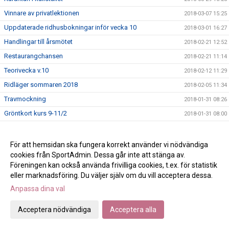
Vinnare av privatlektionen
2018-03-07 15:25
Uppdaterade ridhusbokningar inför vecka 10
2018-03-01 16:27
Handlingar till årsmötet
2018-02-21 12:52
Restaurangchansen
2018-02-21 11:14
Teorivecka v.10
2018-02-12 11:29
Ridläger sommaren 2018
2018-02-05 11:34
Travmockning
2018-01-31 08:26
Gröntkort kurs 9-11/2
2018-01-31 08:00
ÄNTLIGEN är ridsport friskvård!
2018-01-17 13:58
Årsmöte 25/2 kl 18.00
2018-01-17 08:33
För att hemsidan ska fungera korrekt använder vi nödvändiga
cookies från SportAdmin. Dessa går inte att stänga av.
Vi letar en säljare!
2018-01-10 13:40
Föreningen kan också använda frivilliga cookies, t.ex. för statistik
Vita ridbanan är skottad
2018-01-09 15:23
eller marknadsföring. Du väljer själv om du vill acceptera dessa.
God jul!
2017-12-22 12:34
Anpassa dina val
Klubbkläderna har kommit!
2017-12-21 16:27
Acceptera nödvändiga
Acceptera alla
Att lösa anläggningskort 2018
2017-12-18 14:39
Schema för teoriveckan
2017-10-26 14:45