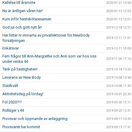
Kallelse till årsmöte
2020-01-21 13:58
Nu är äntligen våren här!
2020-01-13 12:04
Kurs inför hästskötarexamen
2020-01-13 12:01
God jul och gott nytt år!
2019-12-18 12:51
Här hittar ni vinnarna av privatlektioner för Newbody
2019-12-11 11:01
försäljningen
Enkätsvar
2019-12-11 10:08
Fem frågor till Ann-Margrethe och Ann som var hos oss
2019-11-06 17:16
under vecka 44
Tänk på hastigheten!
2019-10-18 13:26
Leverans av New Body
2019-10-08 13:38
Städkväll
2019-10-08 11:35
Aktivitetsdag på lördag!
2019-10-01 22:36
Föl 2020?!?
2019-09-30 15:11
Ridläger v.44
2019-09-25 12:41
Provsvar och öppnande av anläggning
2019-09-17 10:40
Provsvaret har kommit
2019-09-13 17:41