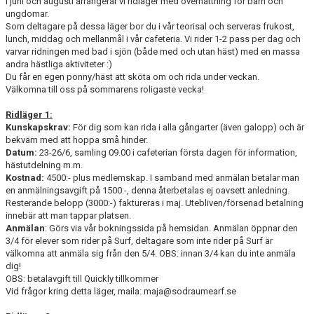
I juni och augusti arrangerar vi ridläger med övernattning för barn och
RIDHUSBOKNINGAR
ungdomar.
Som deltagare på dessa läger bor du i vår teorisal och serveras frukost,
lunch, middag och mellanmål i vår cafeteria. Vi rider 1-2 pass per dag och
IDEELLT ARBETE
varvar ridningen med bad i sjön (både med och utan häst) med en massa
andra hästliga aktiviteter :)
PROVISIONSFÖRSÄLJNING
Du får en egen ponny/häst att sköta om och rida under veckan.
Välkomna till oss på sommarens roligaste vecka!
FRAMSTEG
Ridläger 1:
Kunskapskrav:
För dig som kan rida i alla gångarter (även galopp) och är
BOTNIA HÄSTKLINIK
bekväm med att hoppa små hinder.
Datum:
23-26/6, samling 09.00 i cafeterian första dagen för information,
SURF-FONDEN
hästutdelning m.m.
Kostnad:
4500:- plus medlemskap. I samband med anmälan betalar man
en anmälningsavgift på 1500:-, denna återbetalas ej oavsett anledning.
SURF-HÄNG
Resterande belopp (3000:-) faktureras i maj. Utebliven/försenad betalning
innebär att man tappar platsen.
TORSDAGSDRESSYREN
Anmälan
: Görs via vår bokningssida på hemsidan. Anmälan öppnar den
3/4 för elever som rider på Surf, deltagare som inte rider på Surf är
välkomna att anmäla sig från den 5/4. OBS: innan 3/4 kan du inte anmäla
BOKNINGAR
dig!
OBS: betalavgift till Quickly tillkommer
Vid frågor kring detta läger, maila: maja@sodraumearf.se