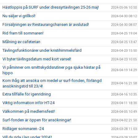
Hästloppis på SURF under dressyrtävlingen 25-26 maj!
2024-05-06 10:50
Nu säljer vi grillkol!
2024-04-30 08:12
Försäljningen av Restaurangchansen är avslutad!
2024-04-30 08:07
Rid fram till sommaren!
2024-04-25 19:04
Målning av cafeterian
2024-04-25 13:47
Tävlingsfunktionärer under kristihimmelsfärd
2024-04-23 15:50
Vi byter tävlingsdatum med kort varsel!
2024-04-23 10:05
Vi påminner om smittskyddsrutiner pga sjuka hästar på
2024-04-19 14:29
hippo
Kom ihåg att ansöka om medel ur surf-fonden, förlängd
2024-04-16 21:58
ansökningstid till 23/4!
Extra tillfälle för igenridning
2024-04-16 10:35
Viktig information inför HT-24
2024-04-11 18:30
Välkommen på medlemsfest!
2024-04-05 10:49
Surf-fonden är öppen för ansökningar!
2024-04-02 21:50
Ridläger sommaren -24
2024-03-28 11:03
Vill du rida i lag under 2024?
2024-03-28 10:07