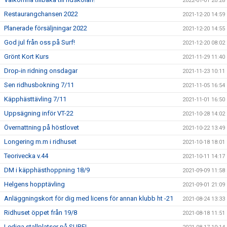
2022-01-01 20:28
Restaurangchansen 2022
2021-12-20 14:59
Planerade försäljningar 2022
2021-12-20 14:55
God jul från oss på Surf!
2021-12-20 08:02
Grönt Kort Kurs
2021-11-29 11:40
Drop-in ridning onsdagar
2021-11-23 10:11
Sen ridhusbokning 7/11
2021-11-05 16:54
Käpphästtävling 7/11
2021-11-01 16:50
Uppsägning inför VT-22
2021-10-28 14:02
Övernattning på höstlovet
2021-10-22 13:49
Longering m.m i ridhuset
2021-10-18 18:01
Teorivecka v.44
2021-10-11 14:17
DM i käpphästhoppning 18/9
2021-09-09 11:58
Helgens hopptävling
2021-09-01 21:09
Anläggningskort för dig med licens för annan klubb ht -21
2021-08-24 13:33
Ridhuset öppet från 19/8
2021-08-18 11:51
Lediga stallplatser på SURF!