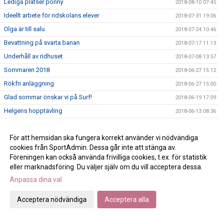
Lediga platser ponny
2018-08-10 07:45
Ideellt arbete för ridskolans elever
2018-07-31 19:06
Olga är till salu
2018-07-24 10:46
Bevattning på svarta banan
2018-07-17 11:13
Underhåll av ridhuset
2018-07-08 13:57
Sommaren 2018
2018-06-27 15:12
Rökfri anläggning
2018-06-27 15:00
Glad sommar önskar vi på Surf!
2018-06-19 17:09
Helgens hopptävling
2018-06-13 08:36
Idag kl 16 börjar vårens stora dressyrtävling!
2018-06-08 09:46
För att hemsidan ska fungera korrekt använder vi nödvändiga
Dressyrtävling
2018-05-27 20:58
cookies från SportAdmin. Dessa går inte att stänga av.
Baka till tävling
2018-05-14 15:28
Föreningen kan också använda frivilliga cookies, t.ex. för statistik
Våren är här!
2018-05-08 15:43
eller marknadsföring. Du väljer själv om du vill acceptera dessa.
Dressyrtävling
Anpassa dina val
2018-05-06 21:53
Nu börjar ridbanorna tina fram!
2018-04-27 12:03
Acceptera nödvändiga
Acceptera alla
Dressyrlektioner för privatekipage
2018-04-03 15:54