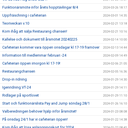
Funktionärsmöte inför årets hopptävlingar 8/4
2024-03-26 18:17
Uppfräschning i cafeterian
2024-03-01 14:35
Teoriveckan v.10
2024-02-21 13:18
Kom ihåg att sälja Restaurang chansen!
2024-02-21 10:16
Kallelse och dokument till årsmötet 20240225
2024-02-14 10:00
Cafeterian kommer vara öppen onsdagar kl 17-19 framöver
2024-02-13 14:44
Information till medlemmar februari -24
2024-02-09 14:49
Cafeterian öppen imorgon kl 17-19!
2024-02-06 21:05
Restaurangchansen
2024-02-05 16:36
Drop-in ridning
2024-01-29 14:30
Igenridning VT-24
2024-01-29 14:11
Ridläger på sportlovet
2024-01-29 11:10
Start och funktionärslista Pay and Jump söndag 28/1
2024-01-26 16:10
Valberedningen behöver hjälp inför årsmötet!
2024-01-23 08:08
På onsdag 24/1 har vi cafeterian öppen!
2024-01-22 14:38
Kom ihåg att lösa anläggningskort för 2024
2024-01-22 08:45