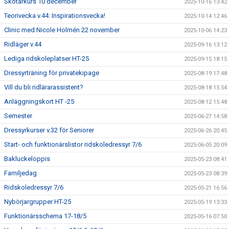
Skötarkurs 10 december
2025-10-16 13:42
Teorivecka v.44: Inspirationsvecka!
2025-10-14 12:46
Clinic med Nicole Holmén 22 november
2025-10-06 14:23
Ridläger v.44
2025-09-16 13:12
Lediga ridskoleplatser HT-25
2025-09-15 18:15
Dressyrträning för privatekipage
2025-08-19 17:48
Vill du bli ridlärarassistent?
2025-08-18 15:54
Anläggningskort HT -25
2025-08-12 15:48
Semester
2025-06-27 14:58
Dressyrkurser v.32 för Seniorer
2025-06-26 20:45
Start- och funktionärslistor ridskoledressyr 7/6
2025-06-05 20:09
Bakluckeloppis
2025-05-23 08:41
Familjedag
2025-05-23 08:39
Ridskoledressyr 7/6
2025-05-21 16:56
Nybörjargrupper HT-25
2025-05-19 13:33
Funktionärsschema 17-18/5
2025-05-16 07:50