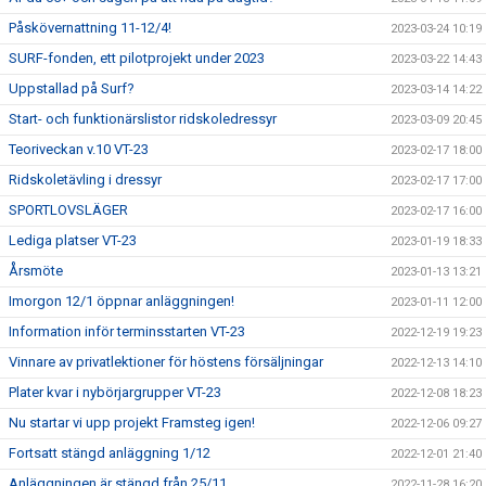
Påskövernattning 11-12/4!
2023-03-24 10:19
SURF-fonden, ett pilotprojekt under 2023
2023-03-22 14:43
Uppstallad på Surf?
2023-03-14 14:22
Start- och funktionärslistor ridskoledressyr
2023-03-09 20:45
Teoriveckan v.10 VT-23
2023-02-17 18:00
Ridskoletävling i dressyr
2023-02-17 17:00
SPORTLOVSLÄGER
2023-02-17 16:00
Lediga platser VT-23
2023-01-19 18:33
Årsmöte
2023-01-13 13:21
Imorgon 12/1 öppnar anläggningen!
2023-01-11 12:00
Information inför terminsstarten VT-23
2022-12-19 19:23
Vinnare av privatlektioner för höstens försäljningar
2022-12-13 14:10
Plater kvar i nybörjargrupper VT-23
2022-12-08 18:23
Nu startar vi upp projekt Framsteg igen!
2022-12-06 09:27
Fortsatt stängd anläggning 1/12
2022-12-01 21:40
Anläggningen är stängd från 25/11
2022-11-28 16:20