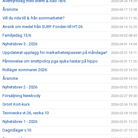
Äventyrsdag med uteritt & bad 18/6
2026-04-20 14:29
Årsmöte
2026-04-17 12:38
Vill du rida till & från sommarbetet?
2026-04-15 11:35
Ansök om medel från SURF-Fonden till HT-26
2026-04-14 16:29
Familjedag 13/6
2026-04-02 08:43
Nyhetsbrev 3 - 2026
2026-04-01 14:04
Uppdaterat upplägg för markarbetespassen på måndagar!
2026-03-31 14:11
Påminnelse om smittpolicy pga sjuka hästar på hippo
2026-03-31 11:25
Ridläger sommaren 2026
2026-03-23 14:59
Årsmöte
2026-03-09 14:59
Nyhetsbrev 2 - 2026
2026-03-02 19:15
Försäljning Newbody
2026-02-27 09:30
Grönt Kort-kurs
2026-02-24 15:30
Teorivecka vt-26, vecka 10
2026-02-18 10:00
Nyhetsbrev 1 - 2026
2026-02-01 15:23
Dagridläger v.10
2026-01-27 15:19