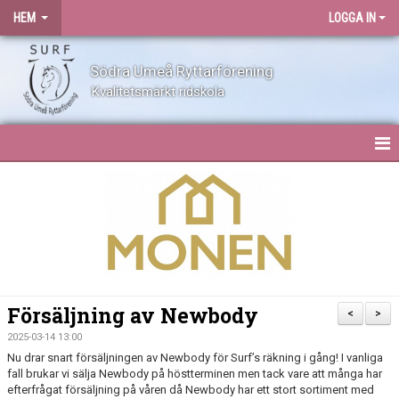
HEM
LOGGA IN
Södra Umeå Ryttarförening
Kvalitetsmärkt ridskola
HEM
NYHETER
OM SURF
KONTAKT
Försäljning av Newbody
<
>
ANLÄGGNING
2025-03-14 13:00
Nu drar snart försäljningen av Newbody för Surf’s räkning i gång! I vanliga
fall brukar vi sälja Newbody på höstterminen men tack vare att många har
BLI MEDLEM
efterfrågat försäljning på våren då Newbody har ett stort sortiment med