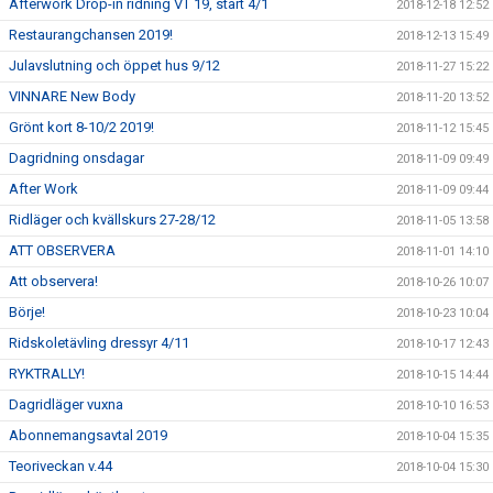
Afterwork Drop-in ridning VT 19, start 4/1
2018-12-18 12:52
Restaurangchansen 2019!
2018-12-13 15:49
Julavslutning och öppet hus 9/12
2018-11-27 15:22
VINNARE New Body
2018-11-20 13:52
Grönt kort 8-10/2 2019!
2018-11-12 15:45
Dagridning onsdagar
2018-11-09 09:49
After Work
2018-11-09 09:44
Ridläger och kvällskurs 27-28/12
2018-11-05 13:58
ATT OBSERVERA
2018-11-01 14:10
Att observera!
2018-10-26 10:07
Börje!
2018-10-23 10:04
Ridskoletävling dressyr 4/11
2018-10-17 12:43
RYKTRALLY!
2018-10-15 14:44
Dagridläger vuxna
2018-10-10 16:53
Abonnemangsavtal 2019
2018-10-04 15:35
Teoriveckan v.44
2018-10-04 15:30