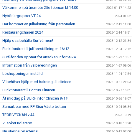
Välkommen på årsmöte 25e februari kl 14.00
2024-01-17 14:23
Nybörjargrupper VT-24
2024-01-02
Här kommer en julhälsning från personalen
2023-12-19 11:00
Restaurangchasen 2024
2023-12-14 19:51
Hjälp oss behålla Surfvärmen!
2023-12-12 21:34
Funktionärer till julföreställningen 16/12
2023-12-04 17:12
Surf-fonden öppnar för ansökan inför vt-24
2023-11-29 13:57
Information från valberedningen
2023-11-27 09:06
Löshoppningen inställd
2023-11-04 17:54
Vi behöver hjälp med bakning till clinicen
2023-10-31 21:03
Funktionärer till Pontus Clinicen
2023-10-27 15:01
Ät middag på SURF inför Clinicen 9/11!
2023-10-26 19:07
Samarbete med RF Sisu Västerbotten
2023-10-24 08:34
TEORIVECKAN v.44
2023-10-19
Vi söker ridlärare!
2023-10-18 13:20
Nu släpps biljetterna!
2023-10-13 07:00