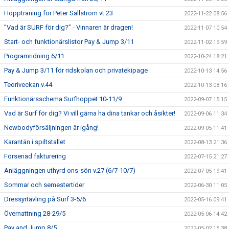
Hoppträning för Peter Sällström vt 23
2022-11-22 08:56
”Vad är SURF för dig?” - Vinnaren är dragen!
2022-11-07 10:54
Start- och funktionärslistor Pay & Jump 3/11
2022-11-02 19:59
Programridning 6/11
2022-10-24 18:21
Pay & Jump 3/11 för ridskolan och privatekipage
2022-10-13 14:56
Teoriveckan v.44
2022-10-13 08:16
Funktionärsschema Surfhoppet 10-11/9
2022-09-07 15:15
Vad är Surf för dig? Vi vill gärna ha dina tankar och åsikter!
2022-09-06 11:34
Newbodyförsäljningen är igång!
2022-09-05 11:41
Karantän i spiltstallet
2022-08-13 21:36
Försenad fakturering
2022-07-15 21:27
Anläggningen uthyrd ons-sön v.27 (6/7-10/7)
2022-07-05 19:41
Sommar och semestertider
2022-06-30 11:05
Dressyrtävling på Surf 3-5/6
2022-05-16 09:41
Övernattning 28-29/5
2022-05-06 14:42
Pay and Jump 8/5
2022-05-02 15:38