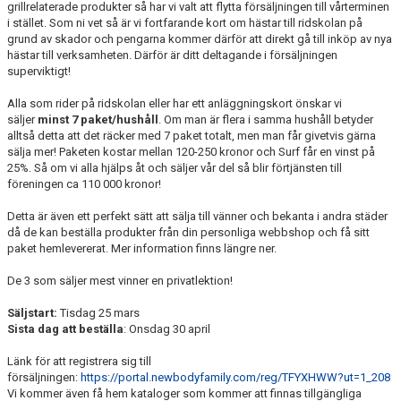
grillrelaterade produkter så har vi valt att flytta försäljningen till vårterminen
RIDHUSBOKNINGAR
i stället. Som ni vet så är vi fortfarande kort om hästar till ridskolan på
grund av skador och pengarna kommer därför att direkt gå till inköp av nya
hästar till verksamheten. Därför är ditt deltagande i försäljningen
IDEELLT ARBETE
superviktigt!
PROVISIONSFÖRSÄLJNING
Alla som rider på ridskolan eller har ett anläggningskort önskar vi
säljer
minst 7 paket/hushåll
. Om man är flera i samma hushåll betyder
FRAMSTEG
alltså detta att det räcker med 7 paket totalt, men man får givetvis gärna
sälja mer! Paketen kostar mellan 120-250 kronor och Surf får en vinst på
25%. Så om vi alla hjälps åt och säljer vår del så blir förtjänsten till
BOTNIA HÄSTKLINIK
föreningen ca 110 000 kronor!
SURF-FONDEN
Detta är även ett perfekt sätt att sälja till vänner och bekanta i andra städer
då de kan beställa produkter från din personliga webbshop och få sitt
SURF-HÄNG
paket hemlevererat. Mer information finns längre ner.
De 3 som säljer mest vinner en privatlektion!
TORSDAGSDRESSYREN
Säljstart:
Tisdag 25 mars
BOKNINGAR
Sista dag att beställa
: Onsdag 30 april
Länk för att registrera sig till
försäljningen:
https://portal.newbodyfamily.com/reg/TFYXHWW?ut=1_208
Vi kommer även få hem kataloger som kommer att finnas tillgängliga