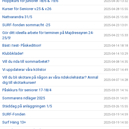
Hoppkurs för juniorer 18/6 & 19/6
2025-04-30 13:32
Kurser för Seniorer v.25 & v.26
2025-04-28 15:55
Nattvarandra 31/5
2025-04-25 15:00
SURF-fonden sommar/ht -25
2025-04-23 13:01
Gör ditt ideella arbete för terminen på Majdressyren 24-
2025-04-22 15:33
25/5!
Bäst i test- Påskedition!
2025-04-14 18:18
Klubbkläder!
2025-04-14 10:29
Vill du rida till sommarbetet?
2025-04-08 14:35
Vi uppdaterar våra kölistor
2025-04-07 14:49
Vill du bli skötare på någon av våra ridskolehästar? Anmäl
2025-04-07 14:28
dig till skötarkursen!
Påskkurs för seniorer 17-18/4
2025-03-31 14:16
Sommarens ridläger 2025
2025-03-31 14:01
Städdag på anläggningen 1/5
2025-03-26 15:55
SURF-Fonden
2025-03-19 14:59
Surf Häng 13+
2025-03-19 14:50