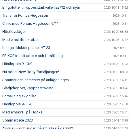
Bingolotter till uppesittarkvällen 23/12 och nyår
2023-10-11 15:52
Träna för Pontus Hugosson
2023-10-11
Clinic med Pontus Hugosson 9/11
2023-10-11
Höstlovsläger
2023-10-09 08:38
Medlemsinfo oktober
2023-10-03 16:47
Lediga ridskoleplatser HT-23
2023-09-21
FRIKÖP ideellt arbete och försäljning
2023-09-11
Hästloppis 9-10/9
2023-08-23 14:23
Nu börjar New Body försäljningen!
2023-08-15 08:33
Sommar och semester på anläggningen
2023-06-30 14:11
Glädjehoppet, käpphästtävling!
2023-06-19 08:26
Försäljning av grillkol
2023-06-08 15:16
Hästloppis 9-11/6
2023-05-25 14:38
Medlemskväll på Hööks!
2023-05-23 15:31
Sommarbete 2023
2023-05-11 13:18
Är du 65+ och sugen på att rida på dagtid?
2023-04-18 11:09