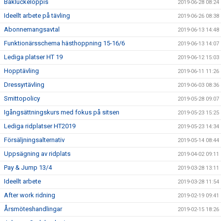
Bakluckeloppis
2019-06-28 08:24
Ideellt arbete på tävling
2019-06-26 08:38
Abonnemangsavtal
2019-06-13 14:48
Funktionärsschema hästhoppning 15-16/6
2019-06-13 14:07
Lediga platser HT 19
2019-06-12 15:03
Hopptävling
2019-06-11 11:26
Dressyrtävling
2019-06-03 08:36
Smittopolicy
2019-05-28 09:07
Igångsättningskurs med fokus på sitsen
2019-05-23 15:25
Lediga ridplatser HT2019
2019-05-23 14:34
Försäljningsalternativ
2019-05-14 08:44
Uppsägning av ridplats
2019-04-02 09:11
Pay & Jump 13/4
2019-03-28 13:11
Ideellt arbete
2019-03-28 11:54
After work ridning
2019-02-19 09:41
Årsmöteshandlingar
2019-02-15 18:26