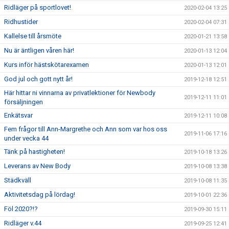
Ridläger på sportlovet!
2020-02-04 13:25
Ridhustider
2020-02-04 07:31
Kallelse till årsmöte
2020-01-21 13:58
Nu är äntligen våren här!
2020-01-13 12:04
Kurs inför hästskötarexamen
2020-01-13 12:01
God jul och gott nytt år!
2019-12-18 12:51
Här hittar ni vinnarna av privatlektioner för Newbody
2019-12-11 11:01
försäljningen
Enkätsvar
2019-12-11 10:08
Fem frågor till Ann-Margrethe och Ann som var hos oss
2019-11-06 17:16
under vecka 44
Tänk på hastigheten!
2019-10-18 13:26
Leverans av New Body
2019-10-08 13:38
Städkväll
2019-10-08 11:35
Aktivitetsdag på lördag!
2019-10-01 22:36
Föl 2020?!?
2019-09-30 15:11
Ridläger v.44
2019-09-25 12:41