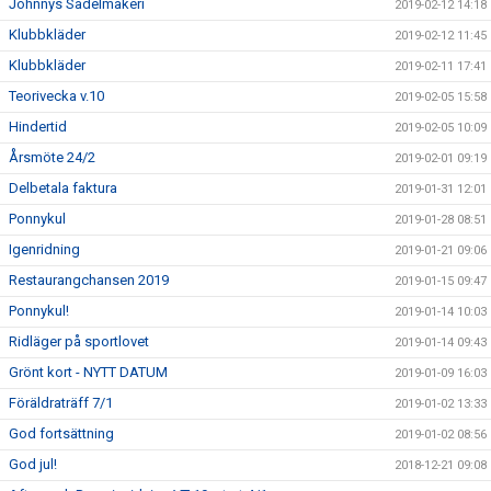
Johnnys Sadelmakeri
2019-02-12 14:18
Klubbkläder
2019-02-12 11:45
Klubbkläder
2019-02-11 17:41
Teorivecka v.10
2019-02-05 15:58
Hindertid
2019-02-05 10:09
Årsmöte 24/2
2019-02-01 09:19
Delbetala faktura
2019-01-31 12:01
Ponnykul
2019-01-28 08:51
Igenridning
2019-01-21 09:06
Restaurangchansen 2019
2019-01-15 09:47
Ponnykul!
2019-01-14 10:03
Ridläger på sportlovet
2019-01-14 09:43
Grönt kort - NYTT DATUM
2019-01-09 16:03
Föräldraträff 7/1
2019-01-02 13:33
God fortsättning
2019-01-02 08:56
God jul!
2018-12-21 09:08