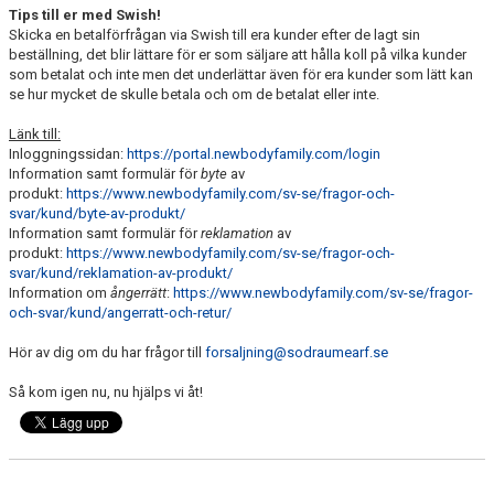
Tips till er med Swish!
Skicka en betalförfrågan via Swish till era kunder efter de lagt sin
beställning, det blir lättare för er som säljare att hålla koll på vilka kunder
som betalat och inte men det underlättar även för era kunder som lätt kan
se hur mycket de skulle betala och om de betalat eller inte.
Länk till:
Inloggningssidan:
https://portal.newbodyfamily.com/login
Information samt formulär för
byte
av
produkt:
https://www.newbodyfamily.com/sv-se/fragor-och-
svar/kund/byte-av-produkt/
Information samt formulär för
reklamation
av
produkt:
https://www.newbodyfamily.com/sv-se/fragor-och-
svar/kund/reklamation-av-produkt/
Information om
ångerrätt
:
https://www.newbodyfamily.com/sv-se/fragor-
och-svar/kund/angerratt-och-retur/
Hör av dig om du har frågor till
forsaljning@sodraumearf.se
Så kom igen nu, nu hjälps vi åt!