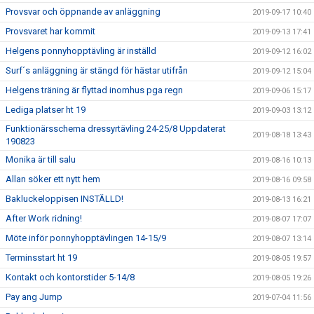
Provsvar och öppnande av anläggning
2019-09-17 10:40
Provsvaret har kommit
2019-09-13 17:41
Helgens ponnyhopptävling är inställd
2019-09-12 16:02
Surf´s anläggning är stängd för hästar utifrån
2019-09-12 15:04
Helgens träning är flyttad inomhus pga regn
2019-09-06 15:17
Lediga platser ht 19
2019-09-03 13:12
Funktionärsschema dressyrtävling 24-25/8 Uppdaterat
2019-08-18 13:43
190823
Monika är till salu
2019-08-16 10:13
Allan söker ett nytt hem
2019-08-16 09:58
Bakluckeloppisen INSTÄLLD!
2019-08-13 16:21
After Work ridning!
2019-08-07 17:07
Möte inför ponnyhopptävlingen 14-15/9
2019-08-07 13:14
Terminsstart ht 19
2019-08-05 19:57
Kontakt och kontorstider 5-14/8
2019-08-05 19:26
Pay ang Jump
2019-07-04 11:56