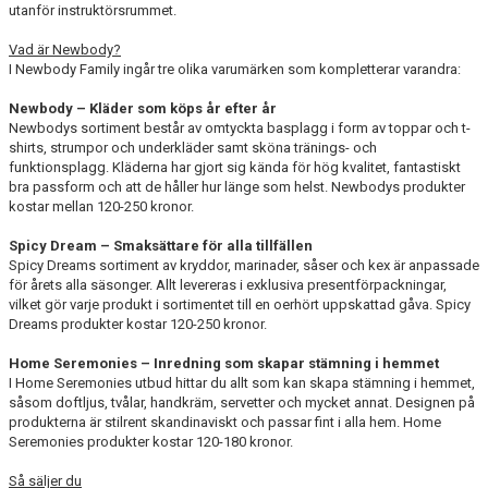
utanför instruktörsrummet.
Vad är Newbody?
I Newbody Family ingår tre olika varumärken som kompletterar varandra:
Newbody – Kläder som köps år efter år
Newbodys sortiment består av omtyckta basplagg i form av toppar och t-
shirts, strumpor och underkläder samt sköna tränings- och
funktionsplagg. Kläderna har gjort sig kända för hög kvalitet, fantastiskt
bra passform och att de håller hur länge som helst. Newbodys produkter
kostar mellan 120-250 kronor.
Spicy Dream – Smaksättare för alla tillfällen
Spicy Dreams sortiment av kryddor, marinader, såser och kex är anpassade
för årets alla säsonger. Allt levereras i exklusiva presentförpackningar,
vilket gör varje produkt i sortimentet till en oerhört uppskattad gåva. Spicy
Dreams produkter kostar 120-250 kronor.
Home Seremonies – Inredning som skapar stämning i hemmet
I Home Seremonies utbud hittar du allt som kan skapa stämning i hemmet,
såsom doftljus, tvålar, handkräm, servetter och mycket annat. Designen på
produkterna är stilrent skandinaviskt och passar fint i alla hem. Home
Seremonies produkter kostar 120-180 kronor.
Så säljer du