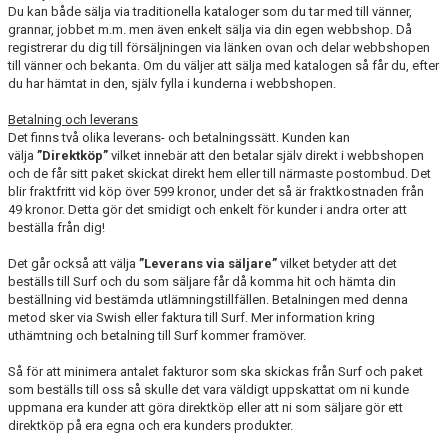
Du kan både sälja via traditionella kataloger som du tar med till vänner,
grannar, jobbet m.m. men även enkelt sälja via din egen webbshop. Då
registrerar du dig till försäljningen via länken ovan och delar webbshopen
till vänner och bekanta. Om du väljer att sälja med katalogen så får du, efter
du har hämtat in den, själv fylla i kunderna i webbshopen.
Betalning och leverans
Det finns två olika leverans- och betalningssätt. Kunden kan
välja
”Direktköp”
vilket innebär att den betalar själv direkt i webbshopen
och de får sitt paket skickat direkt hem eller till närmaste postombud. Det
blir fraktfritt vid köp över 599 kronor, under det så är fraktkostnaden från
49 kronor. Detta gör det smidigt och enkelt för kunder i andra orter att
beställa från dig!
Det går också att välja
”Leverans via säljare”
vilket betyder att det
beställs till Surf och du som säljare får då komma hit och hämta din
beställning vid bestämda utlämningstillfällen. Betalningen med denna
metod sker via Swish eller faktura till Surf. Mer information kring
uthämtning och betalning till Surf kommer framöver.
Så för att minimera antalet fakturor som ska skickas från Surf och paket
som beställs till oss så skulle det vara väldigt uppskattat om ni kunde
uppmana era kunder att göra direktköp eller att ni som säljare gör ett
direktköp på era egna och era kunders produkter.