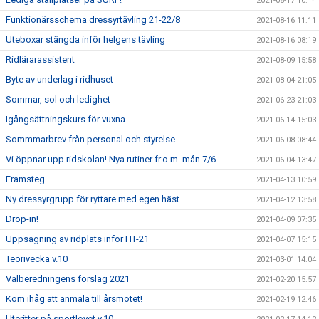
2021-08-17 10:14
Funktionärsschema dressyrtävling 21-22/8
2021-08-16 11:11
Uteboxar stängda inför helgens tävling
2021-08-16 08:19
Ridlärarassistent
2021-08-09 15:58
Byte av underlag i ridhuset
2021-08-04 21:05
Sommar, sol och ledighet
2021-06-23 21:03
Igångsättningskurs för vuxna
2021-06-14 15:03
Sommmarbrev från personal och styrelse
2021-06-08 08:44
Vi öppnar upp ridskolan! Nya rutiner fr.o.m. mån 7/6
2021-06-04 13:47
Framsteg
2021-04-13 10:59
Ny dressyrgrupp för ryttare med egen häst
2021-04-12 13:58
Drop-in!
2021-04-09 07:35
Uppsägning av ridplats inför HT-21
2021-04-07 15:15
Teorivecka v.10
2021-03-01 14:04
Valberedningens förslag 2021
2021-02-20 15:57
Kom ihåg att anmäla till årsmötet!
2021-02-19 12:46
Uteritter på sportlovet v.10