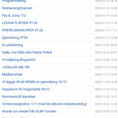
Programridning
2026-01-20 18:14
Restaurangchansen
2026-01-16 13:49
Pay & Jump 7/2
2026-01-14 15:05
LEDIGA PLATSER VT-26
2026-01-13 17:24
NYBÖRJARGRUPPER VT-26
2026-01-13 17:21
Igenridning VT26
2026-01-07 15:38
En julhälsning
2025-12-22 08:32
Hjälp oss hålla våra hästar friska!
2025-12-16 20:41
Försäljning Bingolotto
2025-12-08 15:49
Jobba på rally VM
2025-11-27 16:03
Medlemsfest
2025-11-27 15:59
Vi lägger till ett tillfälle av igenridning 10/12
2025-11-24 14:20
Hoppkurs för hopprädda 30/12
2025-11-18 15:25
Nominera till styrelsen
2025-11-03 19:15
Tömkörningsclinic 1/11 med Stockholm Hästutveckling!
2025-10-24 12:35
Ansök om medel från SURF-fonden
2025-10-20 15:53