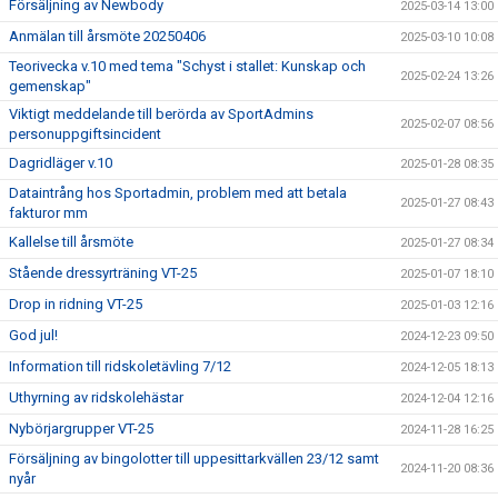
Försäljning av Newbody
2025-03-14 13:00
Anmälan till årsmöte 20250406
2025-03-10 10:08
Teorivecka v.10 med tema "Schyst i stallet: Kunskap och
2025-02-24 13:26
gemenskap"
Viktigt meddelande till berörda av SportAdmins
2025-02-07 08:56
personuppgiftsincident
Dagridläger v.10
2025-01-28 08:35
Dataintrång hos Sportadmin, problem med att betala
2025-01-27 08:43
fakturor mm
Kallelse till årsmöte
2025-01-27 08:34
Stående dressyrträning VT-25
2025-01-07 18:10
Drop in ridning VT-25
2025-01-03 12:16
God jul!
2024-12-23 09:50
Information till ridskoletävling 7/12
2024-12-05 18:13
Uthyrning av ridskolehästar
2024-12-04 12:16
Nybörjargrupper VT-25
2024-11-28 16:25
Försäljning av bingolotter till uppesittarkvällen 23/12 samt
2024-11-20 08:36
nyår