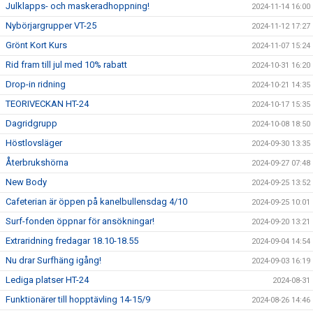
Julklapps- och maskeradhoppning!
2024-11-14 16:00
Nybörjargrupper VT-25
2024-11-12 17:27
Grönt Kort Kurs
2024-11-07 15:24
Rid fram till jul med 10% rabatt
2024-10-31 16:20
Drop-in ridning
2024-10-21 14:35
TEORIVECKAN HT-24
2024-10-17 15:35
Dagridgrupp
2024-10-08 18:50
Höstlovsläger
2024-09-30 13:35
Återbrukshörna
2024-09-27 07:48
New Body
2024-09-25 13:52
Cafeterian är öppen på kanelbullensdag 4/10
2024-09-25 10:01
Surf-fonden öppnar för ansökningar!
2024-09-20 13:21
Extraridning fredagar 18.10-18.55
2024-09-04 14:54
Nu drar Surfhäng igång!
2024-09-03 16:19
Lediga platser HT-24
2024-08-31
Funktionärer till hopptävling 14-15/9
2024-08-26 14:46