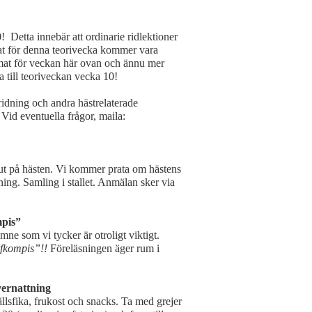
Detta innebär att ordinarie ridlektioner
t för denna teorivecka kommer vara
mat för veckan här ovan och ännu mer
 till teoriveckan vecka 10!
 ridning och andra hästrelaterade
Vid eventuella frågor, maila:
er ut på hästen. Vi kommer prata om hästens
ning. Samling i stallet. Anmälan sker via
mpis”
ne som vi tycker är otroligt viktigt.
rfkompis”!!
Föreläsningen äger rum i
vernattning
llsfika, frukost och snacks. Ta med grejer