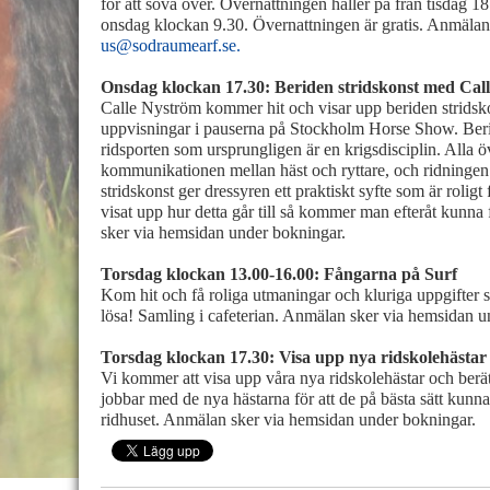
för att sova över. Övernattningen håller på från tisdag 18.
onsdag klockan 9.30. Övernattningen är gratis. Anmälan 
us@sodraumearf.se.
Onsdag klockan 17.30: Beriden stridskonst med Cal
Calle Nyström kommer hit och visar upp beriden stridsko
uppvisningar i pauserna på Stockholm Horse Show. Beri
ridsporten som ursprungligen är en krigsdisciplin. Alla öv
kommunikationen mellan häst och ryttare, och ridningen
stridskonst ger dressyren ett praktiskt syfte som är roligt 
visat upp hur detta går till så kommer man efteråt kunna 
sker via hemsidan under bokningar.
Torsdag klockan 13.00-16.00: Fångarna på Surf
Kom hit och få roliga utmaningar och kluriga uppgifter 
lösa! Samling i cafeterian. Anmälan sker via hemsidan u
Torsdag klockan 17.30: Visa upp nya ridskolehästar
Vi kommer att visa upp våra nya ridskolehästar och ber
jobbar med de nya hästarna för att de på bästa sätt kunn
ridhuset. Anmälan sker via hemsidan under bokningar.