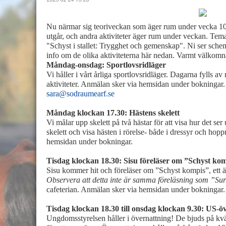
Nu närmar sig teoriveckan som äger rum under vecka 10! 
utgår, och andra aktiviteter äger rum under veckan.
Tema
"Schyst i stallet: Trygghet och gemenskap".
Ni ser sche
info om de olika aktiviteterna här nedan. Varmt välkomna
Måndag-onsdag: Sportlovsridläger
Vi håller i vårt årliga sportlovsridläger. Dagarna fylls av
aktiviteter. Anmälan sker via hemsidan under bokningar. 
sara@sodraumearf.se
Måndag klockan 17.30: Hästens skelett
Vi målar upp skelett på två hästar för att visa hur det s
skelett och visa hästen i rörelse- både i dressyr och hopp
hemsidan under bokningar.
Tisdag klockan 18.30: Sisu föreläser om ”Schyst ko
Sisu kommer hit och föreläser om ”Schyst kompis”, ett äm
Observera att detta inte är samma föreläsning som ”Su
cafeterian. Anmälan sker via hemsidan under bokningar.
Tisdag klockan 18.30 till onsdag klockan 9.30: US-ö
Ungdomsstyrelsen håller i övernattning! De bjuds på kvä