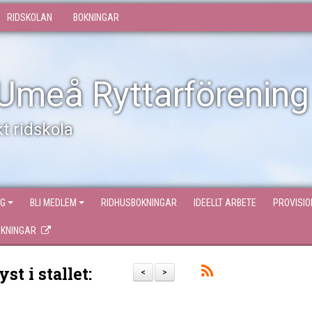
RIDSKOLAN
BOKNINGAR
Umeå Ryttarförening
t ridskola
NG
BLI MEDLEM
RIDHUSBOKNINGAR
IDEELLT ARBETE
PROVISI
OKNINGAR
t i stallet:
<
>