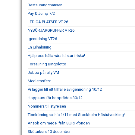
Restaurangchansen
Pay & Jump 7/2
LEDIGA PLATSER VT-26
NYBÖRJARGRUPPER VT-26
Igenridning VT26
En julhälsning
Hjälp oss hålla våra hästar friska!
Försäljning Bingolotto
Jobba på rally VM
Medlemsfest
Vi lägger till ett tillfälle av igenridning 10/12
Hoppkurs för hopprädda 30/12
Nominera till styrelsen
Tömkörningsclinic 1/11 med Stockholm Hästutveckling!
Ansök om medel från SURF-fonden
Skötarkurs 10 december