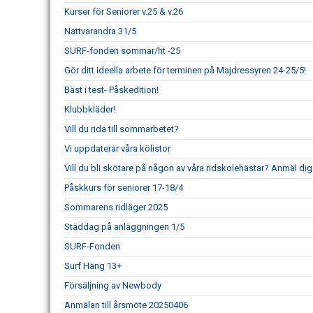
Kurser för Seniorer v.25 & v.26
Nattvarandra 31/5
SURF-fonden sommar/ht -25
Gör ditt ideella arbete för terminen på Majdressyren 24-25/5!
Bäst i test- Påskedition!
Klubbkläder!
Vill du rida till sommarbetet?
Vi uppdaterar våra kölistor
Vill du bli skötare på någon av våra ridskolehästar? Anmäl dig 
Påskkurs för seniorer 17-18/4
Sommarens ridläger 2025
Städdag på anläggningen 1/5
SURF-Fonden
Surf Häng 13+
Försäljning av Newbody
Anmälan till årsmöte 20250406