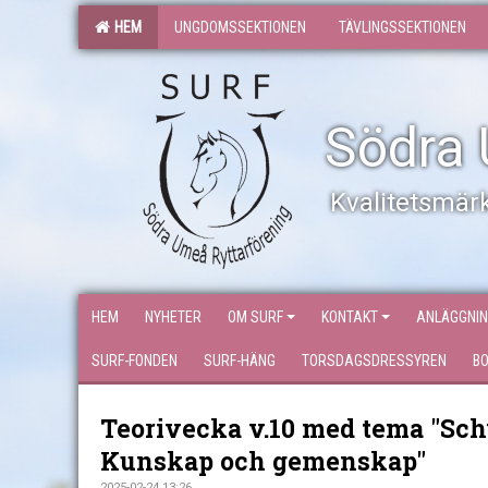
HEM
UNGDOMSSEKTIONEN
TÄVLINGSSEKTIONEN
Södra 
Kvalitetsmärk
HEM
NYHETER
OM SURF
KONTAKT
ANLÄGGNI
SURF-FONDEN
SURF-HÄNG
TORSDAGSDRESSYREN
B
Teorivecka v.10 med tema "Schys
Kunskap och gemenskap"
2025-02-24 13:26