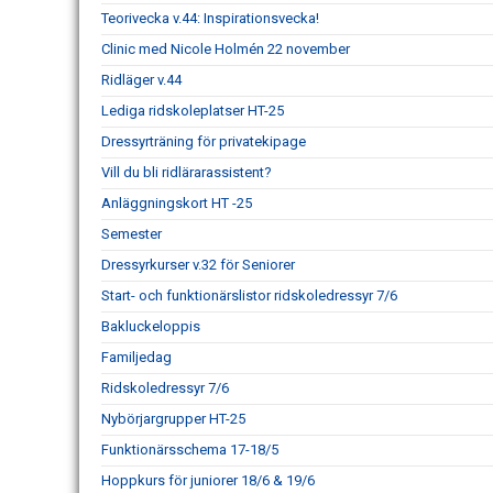
Teorivecka v.44: Inspirationsvecka!
Clinic med Nicole Holmén 22 november
Ridläger v.44
Lediga ridskoleplatser HT-25
Dressyrträning för privatekipage
Vill du bli ridlärarassistent?
Anläggningskort HT -25
Semester
Dressyrkurser v.32 för Seniorer
Start- och funktionärslistor ridskoledressyr 7/6
Bakluckeloppis
Familjedag
Ridskoledressyr 7/6
Nybörjargrupper HT-25
Funktionärsschema 17-18/5
Hoppkurs för juniorer 18/6 & 19/6