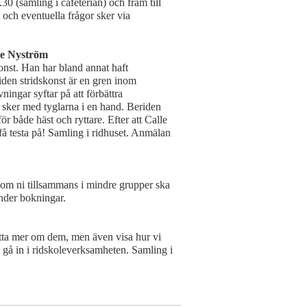
30 (samling i cafeterian) och fram till
och eventuella frågor sker via
le Nyström
nst. Han har bland annat haft
den stridskonst är en gren inom
ningar syftar på att förbättra
 sker med tyglarna i en hand. Beriden
för både häst och ryttare. Efter att Calle
få testa på! Samling i ridhuset. Anmälan
som ni tillsammans i mindre grupper ska
nder bokningar.
ätta mer om dem, men även visa hur vi
a gå in i ridskoleverksamheten. Samling i