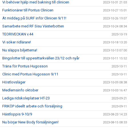
Vi behöver hjälp med bakning till clinicen
2023-10-31 21:03
Funktionärer till Pontus Clinicen
2023-10-27 15:01
Ät middag på SURF inför Clinicen 9/11!
2023-10-26 19:07
Samarbete med RF Sisu Västerbotten
2023-10-24 08:34
TEORIVECKAN v.44
2023-10-19
Vi söker ridlärare!
2023-10-18 13:20
Nu släpps biljetterna!
2023-10-13 07:00
Bingolotter till uppesittarkvällen 23/12 och nyår
2023-10-11 15:52
Träna för Pontus Hugosson
2023-10-11
Clinic med Pontus Hugosson 9/11
2023-10-11
Höstlovsläger
2023-10-09 08:38
Medlemsinfo oktober
2023-10-03 16:47
Lediga ridskoleplatser HT-23
2023-09-21
FRIKÖP ideellt arbete och försäljning
2023-09-11
Hästloppis 9-10/9
2023-08-23 14:23
Nu börjar New Body försäljningen!
2023-08-15 08:33