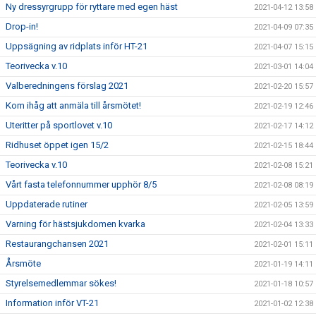
Ny dressyrgrupp för ryttare med egen häst
2021-04-12 13:58
Drop-in!
2021-04-09 07:35
Uppsägning av ridplats inför HT-21
2021-04-07 15:15
Teorivecka v.10
2021-03-01 14:04
Valberedningens förslag 2021
2021-02-20 15:57
Kom ihåg att anmäla till årsmötet!
2021-02-19 12:46
Uteritter på sportlovet v.10
2021-02-17 14:12
Ridhuset öppet igen 15/2
2021-02-15 18:44
Teorivecka v.10
2021-02-08 15:21
Vårt fasta telefonnummer upphör 8/5
2021-02-08 08:19
Uppdaterade rutiner
2021-02-05 13:59
Varning för hästsjukdomen kvarka
2021-02-04 13:33
Restaurangchansen 2021
2021-02-01 15:11
Årsmöte
2021-01-19 14:11
Styrelsemedlemmar sökes!
2021-01-18 10:57
Information inför VT-21
2021-01-02 12:38