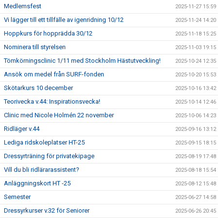
Medlemsfest
2025-11-27 15:59
Vi lägger till ett tillfälle av igenridning 10/12
2025-11-24 14:20
Hoppkurs för hopprädda 30/12
2025-11-18 15:25
Nominera till styrelsen
2025-11-03 19:15
Tömkörningsclinic 1/11 med Stockholm Hästutveckling!
2025-10-24 12:35
Ansök om medel från SURF-fonden
2025-10-20 15:53
Skötarkurs 10 december
2025-10-16 13:42
Teorivecka v.44: Inspirationsvecka!
2025-10-14 12:46
Clinic med Nicole Holmén 22 november
2025-10-06 14:23
Ridläger v.44
2025-09-16 13:12
Lediga ridskoleplatser HT-25
2025-09-15 18:15
Dressyrträning för privatekipage
2025-08-19 17:48
Vill du bli ridlärarassistent?
2025-08-18 15:54
Anläggningskort HT -25
2025-08-12 15:48
Semester
2025-06-27 14:58
Dressyrkurser v.32 för Seniorer
2025-06-26 20:45