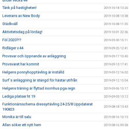
under vecka 44
Tänk på hastigheten!
2019-10-18 13:26
Leverans av New Body
2019-10-08 13:38
Städkväll
2019-10-08 11:35
Aktivitetsdag på lördag!
2019-10-01 22:36
Föl 2020?!?
2019-09-30 15:11
Ridläger v.44
2019-09-25 12:41
Provsvar och öppnande av anläggning
2019-09-17 10:40
Provsvaret har kommit
2019-09-13 17:41
Helgens ponnyhopptävling är inställd
2019-09-12 16:02
Surf´s anläggning är stängd för hästar utifrån
2019-09-12 15:04
Helgens träning är flyttad inomhus pga regn
2019-09-06 15:17
Lediga platser ht 19
2019-09-03 13:12
Funktionärsschema dressyrtävling 24-25/8 Uppdaterat
2019-08-18 13:43
190823
Monika är till salu
2019-08-16 10:13
Allan söker ett nytt hem
2019-08-16 09:58