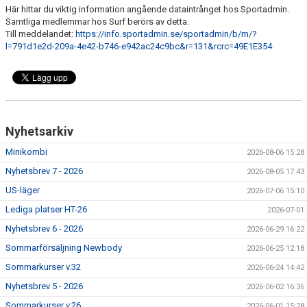
Här hittar du viktig information angående dataintrånget hos Sportadmin.
RIDHUSBOKNINGAR
Samtliga medlemmar hos Surf berörs av detta.
Till meddelandet:
https://info.sportadmin.se/sportadmin/b/m/?
IDEELLT ARBETE
l=791d1e2d-209a-4e42-b746-e942ac24c9bc&r=131&rcrc=49E1E354
PROVISIONSFÖRSÄLJNING
FRAMSTEG
Nyhetsarkiv
BOTNIA HÄSTKLINIK
Minikombi
2026-08-06 15:28
SURF-FONDEN
Nyhetsbrev 7 - 2026
2026-08-05 17:43
SURF-HÄNG
US-läger
2026-07-06 15:10
Lediga platser HT-26
2026-07-01
TORSDAGSDRESSYREN
Nyhetsbrev 6 - 2026
2026-06-29 16:22
Sommarförsäljning Newbody
BOKNINGAR
2026-06-25 12:18
Sommarkurser v.32
2026-06-24 14:42
Nyhetsbrev 5 - 2026
2026-06-02 16:36
Sommarkurser v.26
2026-06-01 15:28