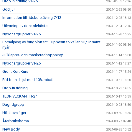
Drop in ridning VT-25
2025-01-03 12:16
God jul!
2024-12-23 09:50
Information till ridskoletävling 7/12
2024-12-05 18:13
Uthyrning av ridskolehästar
2024-12-04 12:16
Nybörjargrupper VT-25
2024-11-28 16:25
Försäljning av bingolotter till uppesittarkvällen 23/12 samt
2024-11-20 08:36
nyår
Julklapps- och maskeradhoppning!
2024-11-14 16:00
Nybörjargrupper VT-25
2024-11-12 17:27
Grönt Kort Kurs
2024-11-07 15:24
Rid fram till jul med 10% rabatt
2024-10-31 16:20
Drop-in ridning
2024-10-21 14:35
TEORIVECKAN HT-24
2024-10-17 15:35
Dagridgrupp
2024-10-08 18:50
Höstlovsläger
2024-09-30 13:35
Återbrukshörna
2024-09-27 07:48
New Body
2024-09-25 13:52