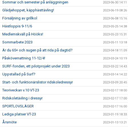
Sommar och semester på anläggningen
2023-06-30 14:11
Glädjehoppet, käpphästtävling!
2023-06-19 08:26
Försäljning av grillkol
2023-06-08 15:16
Hästloppis 9-11/6
2023-05-25 14:38
Medlemskväll på Hööks!
2023-05-23 15:31
Sommarbete 2023
2023-05-11 13:18
Är du 65+ och sugen på att rida på dagtid?
2023-04-18 11:09
Påskövernattning 11-12/4!
2023-03-24 10:19
SURF-fonden, ett pilotprojekt under 2023
2023-03-22 14:43
Uppstallad på Surf?
2023-03-14 14:22
Start- och funktionärslistor ridskoledressyr
2023-03-09 20:45
Teoriveckan v.10 VT-23
2023-02-17 18:00
Ridskoletävling i dressyr
2023-02-17 17:00
SPORTLOVSLÄGER
2023-02-17 16:00
Lediga platser VT-23
2023-01-19 18:33
Årsmöte
2023-01-13 13:21