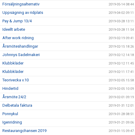
Försäljningsalternativ
2019-05-14 08:44
Uppsägning av ridplats
2019-04-02 09:11
Pay & Jump 13/4
2019-03-28 13:11
Ideellt arbete
2019-03-28 11:54
After work ridning
2019-02-19 09:41
Årsmöteshandlingar
2019-02-15 18:26
Johnnys Sadelmakeri
2019-02-12 14:18
Klubbkläder
2019-02-12 11:45
Klubbkläder
2019-02-11 17:41
Teorivecka v.10
2019-02-05 15:58
Hindertid
2019-02-05 10:09
Årsmöte 24/2
2019-02-01 09:19
Delbetala faktura
2019-01-31 12:01
Ponnykul
2019-01-28 08:51
Igenridning
2019-01-21 09:06
Restaurangchansen 2019
2019-01-15 09:47