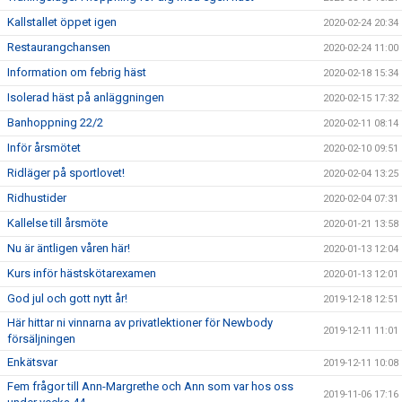
Kallstallet öppet igen
2020-02-24 20:34
Restaurangchansen
2020-02-24 11:00
Information om febrig häst
2020-02-18 15:34
Isolerad häst på anläggningen
2020-02-15 17:32
Banhoppning 22/2
2020-02-11 08:14
Inför årsmötet
2020-02-10 09:51
Ridläger på sportlovet!
2020-02-04 13:25
Ridhustider
2020-02-04 07:31
Kallelse till årsmöte
2020-01-21 13:58
Nu är äntligen våren här!
2020-01-13 12:04
Kurs inför hästskötarexamen
2020-01-13 12:01
God jul och gott nytt år!
2019-12-18 12:51
Här hittar ni vinnarna av privatlektioner för Newbody
2019-12-11 11:01
försäljningen
Enkätsvar
2019-12-11 10:08
Fem frågor till Ann-Margrethe och Ann som var hos oss
2019-11-06 17:16