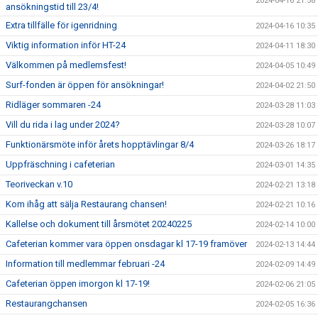
2024-04-16 21:58
ansökningstid till 23/4!
Extra tillfälle för igenridning
2024-04-16 10:35
Viktig information inför HT-24
2024-04-11 18:30
Välkommen på medlemsfest!
2024-04-05 10:49
Surf-fonden är öppen för ansökningar!
2024-04-02 21:50
Ridläger sommaren -24
2024-03-28 11:03
Vill du rida i lag under 2024?
2024-03-28 10:07
Funktionärsmöte inför årets hopptävlingar 8/4
2024-03-26 18:17
Uppfräschning i cafeterian
2024-03-01 14:35
Teoriveckan v.10
2024-02-21 13:18
Kom ihåg att sälja Restaurang chansen!
2024-02-21 10:16
Kallelse och dokument till årsmötet 20240225
2024-02-14 10:00
Cafeterian kommer vara öppen onsdagar kl 17-19 framöver
2024-02-13 14:44
Information till medlemmar februari -24
2024-02-09 14:49
Cafeterian öppen imorgon kl 17-19!
2024-02-06 21:05
Restaurangchansen
2024-02-05 16:36