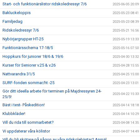
Start- och funktionärslistor ridskoledressyr 7/6
2025-06-05 20:09
Bakluckeloppis
2025-05-23 08:41
Familjedag
2025-05-23 08:39
Ridskoledressyr 7/6
2025-05-21 16:56
Nybörjargrupper HT-25
2025-05-19 13:33
Funktionärsschema 17-18/5
2025-05-16 07:50
Hoppkurs för juniorer 18/6 & 19/6
2025-04-30 13:32
Kurser för Seniorer v.25 & v.26
2025-04-28 15:55
Nattvarandra 31/5
2025-04-25 15:00
SURF-fonden sommar/ht -25
2025-04-23 13:01
Gör ditt ideella arbete för terminen på Majdressyren 24-
2025-04-22 15:33
25/5!
Bäst i test- Påskedition!
2025-04-14 18:18
Klubbkläder!
2025-04-14 10:29
Vill du rida till sommarbetet?
2025-04-08 14:35
Vi uppdaterar våra kölistor
2025-04-07 14:49
Vill du bli skötare på någon av våra ridskolehästar? Anmäl