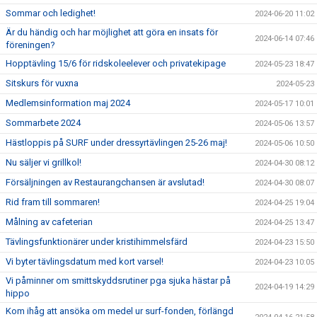
Sommar och ledighet!
2024-06-20 11:02
Är du händig och har möjlighet att göra en insats för
2024-06-14 07:46
föreningen?
Hopptävling 15/6 för ridskoleelever och privatekipage
2024-05-23 18:47
Sitskurs för vuxna
2024-05-23
Medlemsinformation maj 2024
2024-05-17 10:01
Sommarbete 2024
2024-05-06 13:57
Hästloppis på SURF under dressyrtävlingen 25-26 maj!
2024-05-06 10:50
Nu säljer vi grillkol!
2024-04-30 08:12
Försäljningen av Restaurangchansen är avslutad!
2024-04-30 08:07
Rid fram till sommaren!
2024-04-25 19:04
Målning av cafeterian
2024-04-25 13:47
Tävlingsfunktionärer under kristihimmelsfärd
2024-04-23 15:50
Vi byter tävlingsdatum med kort varsel!
2024-04-23 10:05
Vi påminner om smittskyddsrutiner pga sjuka hästar på
2024-04-19 14:29
hippo
Kom ihåg att ansöka om medel ur surf-fonden, förlängd