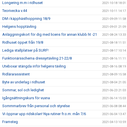
Longering m.m i ridhuset
2021-10-18 18:01
Teorivecka v.44
2021-10-11 14:17
DM i käpphästhoppning 18/9
2021-09-09 11:58
Helgens hopptävling
2021-09-01 21:09
Anläggningskort för dig med licens för annan klubb ht -21
2021-08-24 13:33
Ridhuset öppet från 19/8
2021-08-18 11:51
Lediga stallplatser på SURF!
2021-08-17 10:14
Funktionärsschema dressyrtävling 21-22/8
2021-08-16 11:11
Uteboxar stängda inför helgens tävling
2021-08-16 08:19
Ridlärarassistent
2021-08-09 15:58
Byte av underlag i ridhuset
2021-08-04 21:05
Sommar, sol och ledighet
2021-06-23 21:03
Igångsättningskurs för vuxna
2021-06-14 15:03
Sommmarbrev från personal och styrelse
2021-06-08 08:44
Vi öppnar upp ridskolan! Nya rutiner fr.o.m. mån 7/6
2021-06-04 13:47
Framsteg
2021-04-13 10:59