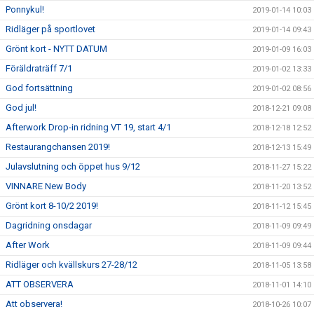
Ponnykul!
2019-01-14 10:03
Ridläger på sportlovet
2019-01-14 09:43
Grönt kort - NYTT DATUM
2019-01-09 16:03
Föräldraträff 7/1
2019-01-02 13:33
God fortsättning
2019-01-02 08:56
God jul!
2018-12-21 09:08
Afterwork Drop-in ridning VT 19, start 4/1
2018-12-18 12:52
Restaurangchansen 2019!
2018-12-13 15:49
Julavslutning och öppet hus 9/12
2018-11-27 15:22
VINNARE New Body
2018-11-20 13:52
Grönt kort 8-10/2 2019!
2018-11-12 15:45
Dagridning onsdagar
2018-11-09 09:49
After Work
2018-11-09 09:44
Ridläger och kvällskurs 27-28/12
2018-11-05 13:58
ATT OBSERVERA
2018-11-01 14:10
Att observera!
2018-10-26 10:07