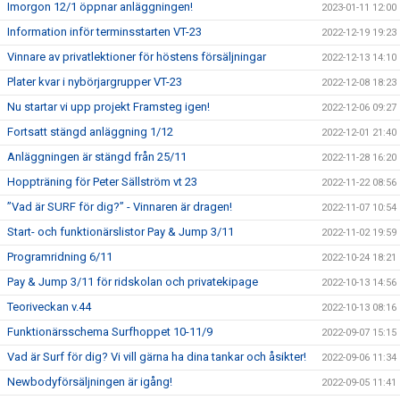
Imorgon 12/1 öppnar anläggningen!
2023-01-11 12:00
Information inför terminsstarten VT-23
2022-12-19 19:23
Vinnare av privatlektioner för höstens försäljningar
2022-12-13 14:10
Plater kvar i nybörjargrupper VT-23
2022-12-08 18:23
Nu startar vi upp projekt Framsteg igen!
2022-12-06 09:27
Fortsatt stängd anläggning 1/12
2022-12-01 21:40
Anläggningen är stängd från 25/11
2022-11-28 16:20
Hoppträning för Peter Sällström vt 23
2022-11-22 08:56
”Vad är SURF för dig?” - Vinnaren är dragen!
2022-11-07 10:54
Start- och funktionärslistor Pay & Jump 3/11
2022-11-02 19:59
Programridning 6/11
2022-10-24 18:21
Pay & Jump 3/11 för ridskolan och privatekipage
2022-10-13 14:56
Teoriveckan v.44
2022-10-13 08:16
Funktionärsschema Surfhoppet 10-11/9
2022-09-07 15:15
Vad är Surf för dig? Vi vill gärna ha dina tankar och åsikter!
2022-09-06 11:34
Newbodyförsäljningen är igång!
2022-09-05 11:41