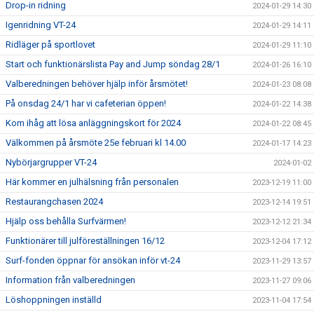
Drop-in ridning
2024-01-29 14:30
Igenridning VT-24
2024-01-29 14:11
Ridläger på sportlovet
2024-01-29 11:10
Start och funktionärslista Pay and Jump söndag 28/1
2024-01-26 16:10
Valberedningen behöver hjälp inför årsmötet!
2024-01-23 08:08
På onsdag 24/1 har vi cafeterian öppen!
2024-01-22 14:38
Kom ihåg att lösa anläggningskort för 2024
2024-01-22 08:45
Välkommen på årsmöte 25e februari kl 14.00
2024-01-17 14:23
Nybörjargrupper VT-24
2024-01-02
Här kommer en julhälsning från personalen
2023-12-19 11:00
Restaurangchasen 2024
2023-12-14 19:51
Hjälp oss behålla Surfvärmen!
2023-12-12 21:34
Funktionärer till julföreställningen 16/12
2023-12-04 17:12
Surf-fonden öppnar för ansökan inför vt-24
2023-11-29 13:57
Information från valberedningen
2023-11-27 09:06
Löshoppningen inställd
2023-11-04 17:54