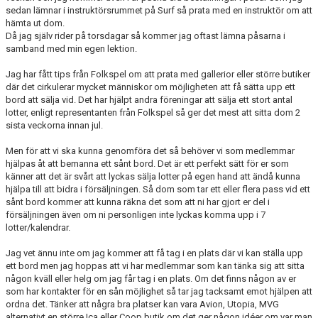
sedan lämnar i instruktörsrummet på Surf så prata med en instruktör om att
hämta ut dom.
Då jag själv rider på torsdagar så kommer jag oftast lämna påsarna i
samband med min egen lektion.
Jag har fått tips från Folkspel om att prata med gallerior eller större butiker
där det cirkulerar mycket människor om möjligheten att få sätta upp ett
bord att sälja vid. Det har hjälpt andra föreningar att sälja ett stort antal
lotter, enligt representanten från Folkspel så ger det mest att sitta dom 2
sista veckorna innan jul.
Men för att vi ska kunna genomföra det så behöver vi som medlemmar
hjälpas åt att bemanna ett sånt bord. Det är ett perfekt sätt för er som
känner att det är svårt att lyckas sälja lotter på egen hand att ändå kunna
hjälpa till att bidra i försäljningen. Så dom som tar ett eller flera pass vid ett
sånt bord kommer att kunna räkna det som att ni har gjort er del i
försäljningen även om ni personligen inte lyckas komma upp i 7
lotter/kalendrar.
Jag vet ännu inte om jag kommer att få tag i en plats där vi kan ställa upp
ett bord men jag hoppas att vi har medlemmar som kan tänka sig att sitta
någon kväll eller helg om jag får tag i en plats. Om det finns någon av er
som har kontakter för en sån möjlighet så tar jag tacksamt emot hjälpen att
ordna det. Tänker att några bra platser kan vara Avion, Utopia, MVG
alternativt en större Ica eller Coop butik om det ger någon idéer om var man