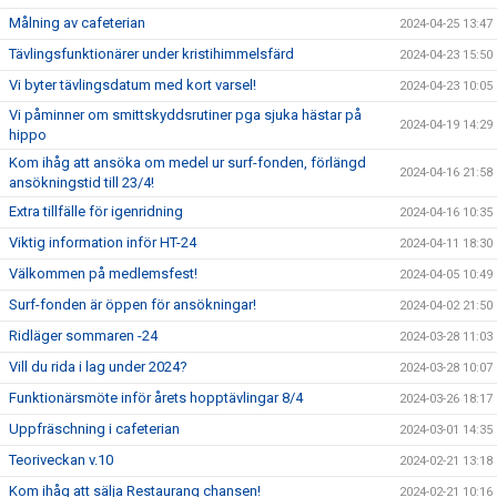
Målning av cafeterian
2024-04-25 13:47
Tävlingsfunktionärer under kristihimmelsfärd
2024-04-23 15:50
Vi byter tävlingsdatum med kort varsel!
2024-04-23 10:05
Vi påminner om smittskyddsrutiner pga sjuka hästar på
2024-04-19 14:29
hippo
Kom ihåg att ansöka om medel ur surf-fonden, förlängd
2024-04-16 21:58
ansökningstid till 23/4!
Extra tillfälle för igenridning
2024-04-16 10:35
Viktig information inför HT-24
2024-04-11 18:30
Välkommen på medlemsfest!
2024-04-05 10:49
Surf-fonden är öppen för ansökningar!
2024-04-02 21:50
Ridläger sommaren -24
2024-03-28 11:03
Vill du rida i lag under 2024?
2024-03-28 10:07
Funktionärsmöte inför årets hopptävlingar 8/4
2024-03-26 18:17
Uppfräschning i cafeterian
2024-03-01 14:35
Teoriveckan v.10
2024-02-21 13:18
Kom ihåg att sälja Restaurang chansen!
2024-02-21 10:16