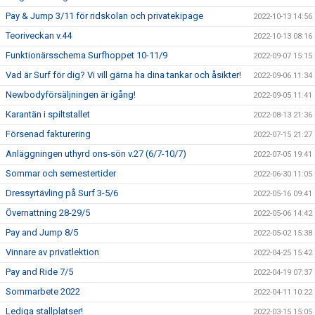
Pay & Jump 3/11 för ridskolan och privatekipage
2022-10-13 14:56
Teoriveckan v.44
2022-10-13 08:16
Funktionärsschema Surfhoppet 10-11/9
2022-09-07 15:15
Vad är Surf för dig? Vi vill gärna ha dina tankar och åsikter!
2022-09-06 11:34
Newbodyförsäljningen är igång!
2022-09-05 11:41
Karantän i spiltstallet
2022-08-13 21:36
Försenad fakturering
2022-07-15 21:27
Anläggningen uthyrd ons-sön v.27 (6/7-10/7)
2022-07-05 19:41
Sommar och semestertider
2022-06-30 11:05
Dressyrtävling på Surf 3-5/6
2022-05-16 09:41
Övernattning 28-29/5
2022-05-06 14:42
Pay and Jump 8/5
2022-05-02 15:38
Vinnare av privatlektion
2022-04-25 15:42
Pay and Ride 7/5
2022-04-19 07:37
Sommarbete 2022
2022-04-11 10:22
Lediga stallplatser!
2022-03-15 15:05