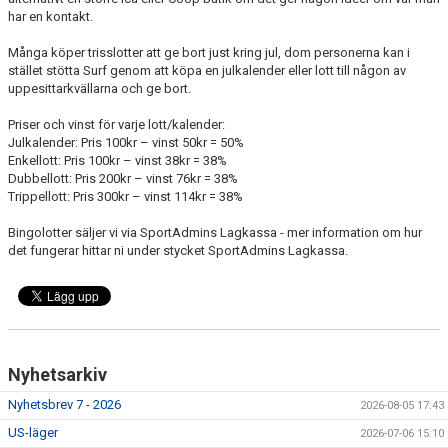
har en kontakt.
Många köper trisslotter att ge bort just kring jul, dom personerna kan i
stället stötta Surf genom att köpa en julkalender eller lott till någon av
uppesittarkvällarna och ge bort.
Priser och vinst för varje lott/kalender:
Julkalender: Pris 100kr – vinst 50kr = 50%
Enkellott: Pris 100kr – vinst 38kr = 38%
Dubbellott: Pris 200kr – vinst 76kr = 38%
Trippellott: Pris 300kr – vinst 114kr = 38%
Bingolotter säljer vi via SportAdmins Lagkassa - mer information om hur
det fungerar hittar ni under stycket SportAdmins Lagkassa.
Nyhetsarkiv
Nyhetsbrev 7 - 2026
2026-08-05 17:43
US-läger
2026-07-06 15:10