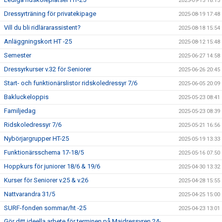
2025-09-15 18:15
Dressyrträning för privatekipage
2025-08-19 17:48
Vill du bli ridlärarassistent?
2025-08-18 15:54
Anläggningskort HT -25
2025-08-12 15:48
Semester
2025-06-27 14:58
Dressyrkurser v.32 för Seniorer
2025-06-26 20:45
Start- och funktionärslistor ridskoledressyr 7/6
2025-06-05 20:09
Bakluckeloppis
2025-05-23 08:41
Familjedag
2025-05-23 08:39
Ridskoledressyr 7/6
2025-05-21 16:56
Nybörjargrupper HT-25
2025-05-19 13:33
Funktionärsschema 17-18/5
2025-05-16 07:50
Hoppkurs för juniorer 18/6 & 19/6
2025-04-30 13:32
Kurser för Seniorer v.25 & v.26
2025-04-28 15:55
Nattvarandra 31/5
2025-04-25 15:00
SURF-fonden sommar/ht -25
2025-04-23 13:01
Gör ditt ideella arbete för terminen på Majdressyren 24-