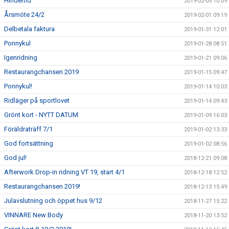
Hindertid
2019-02-05 10:09
Årsmöte 24/2
2019-02-01 09:19
Delbetala faktura
2019-01-31 12:01
Ponnykul
2019-01-28 08:51
Igenridning
2019-01-21 09:06
Restaurangchansen 2019
2019-01-15 09:47
Ponnykul!
2019-01-14 10:03
Ridläger på sportlovet
2019-01-14 09:43
Grönt kort - NYTT DATUM
2019-01-09 16:03
Föräldraträff 7/1
2019-01-02 13:33
God fortsättning
2019-01-02 08:56
God jul!
2018-12-21 09:08
Afterwork Drop-in ridning VT 19, start 4/1
2018-12-18 12:52
Restaurangchansen 2019!
2018-12-13 15:49
Julavslutning och öppet hus 9/12
2018-11-27 15:22
VINNARE New Body
2018-11-20 13:52