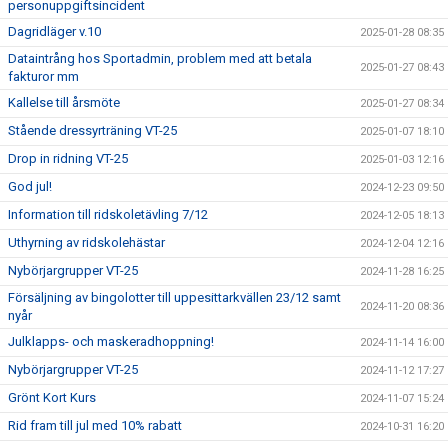
personuppgiftsincident
Dagridläger v.10
2025-01-28 08:35
Dataintrång hos Sportadmin, problem med att betala
2025-01-27 08:43
fakturor mm
Kallelse till årsmöte
2025-01-27 08:34
Stående dressyrträning VT-25
2025-01-07 18:10
Drop in ridning VT-25
2025-01-03 12:16
God jul!
2024-12-23 09:50
Information till ridskoletävling 7/12
2024-12-05 18:13
Uthyrning av ridskolehästar
2024-12-04 12:16
Nybörjargrupper VT-25
2024-11-28 16:25
Försäljning av bingolotter till uppesittarkvällen 23/12 samt
2024-11-20 08:36
nyår
Julklapps- och maskeradhoppning!
2024-11-14 16:00
Nybörjargrupper VT-25
2024-11-12 17:27
Grönt Kort Kurs
2024-11-07 15:24
Rid fram till jul med 10% rabatt
2024-10-31 16:20