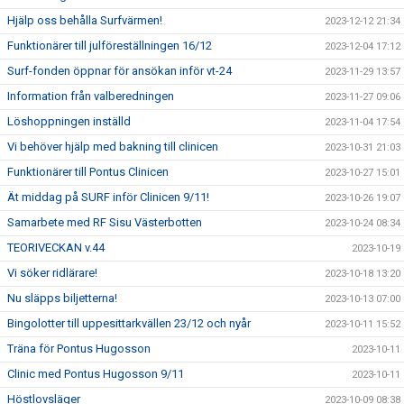
Hjälp oss behålla Surfvärmen!
2023-12-12 21:34
Funktionärer till julföreställningen 16/12
2023-12-04 17:12
Surf-fonden öppnar för ansökan inför vt-24
2023-11-29 13:57
Information från valberedningen
2023-11-27 09:06
Löshoppningen inställd
2023-11-04 17:54
Vi behöver hjälp med bakning till clinicen
2023-10-31 21:03
Funktionärer till Pontus Clinicen
2023-10-27 15:01
Ät middag på SURF inför Clinicen 9/11!
2023-10-26 19:07
Samarbete med RF Sisu Västerbotten
2023-10-24 08:34
TEORIVECKAN v.44
2023-10-19
Vi söker ridlärare!
2023-10-18 13:20
Nu släpps biljetterna!
2023-10-13 07:00
Bingolotter till uppesittarkvällen 23/12 och nyår
2023-10-11 15:52
Träna för Pontus Hugosson
2023-10-11
Clinic med Pontus Hugosson 9/11
2023-10-11
Höstlovsläger
2023-10-09 08:38