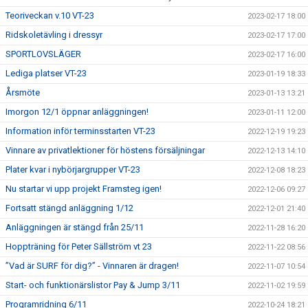
Teoriveckan v.10 VT-23
2023-02-17 18:00
Ridskoletävling i dressyr
2023-02-17 17:00
SPORTLOVSLÄGER
2023-02-17 16:00
Lediga platser VT-23
2023-01-19 18:33
Årsmöte
2023-01-13 13:21
Imorgon 12/1 öppnar anläggningen!
2023-01-11 12:00
Information inför terminsstarten VT-23
2022-12-19 19:23
Vinnare av privatlektioner för höstens försäljningar
2022-12-13 14:10
Plater kvar i nybörjargrupper VT-23
2022-12-08 18:23
Nu startar vi upp projekt Framsteg igen!
2022-12-06 09:27
Fortsatt stängd anläggning 1/12
2022-12-01 21:40
Anläggningen är stängd från 25/11
2022-11-28 16:20
Hoppträning för Peter Sällström vt 23
2022-11-22 08:56
”Vad är SURF för dig?” - Vinnaren är dragen!
2022-11-07 10:54
Start- och funktionärslistor Pay & Jump 3/11
2022-11-02 19:59
Programridning 6/11
2022-10-24 18:21