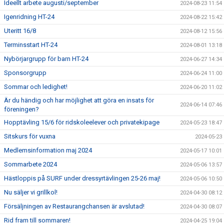
Ideellt arbete augusti/september
2024-08-23 11:54
Igenridning HT-24
2024-08-22 15:42
Uteritt 16/8
2024-08-12 15:56
Terminsstart HT-24
2024-08-01 13:18
Nybörjargrupp för barn HT-24
2024-06-27 14:34
Sponsorgrupp
2024-06-24 11:00
Sommar och ledighet!
2024-06-20 11:02
Är du händig och har möjlighet att göra en insats för
2024-06-14 07:46
föreningen?
Hopptävling 15/6 för ridskoleelever och privatekipage
2024-05-23 18:47
Sitskurs för vuxna
2024-05-23
Medlemsinformation maj 2024
2024-05-17 10:01
Sommarbete 2024
2024-05-06 13:57
Hästloppis på SURF under dressyrtävlingen 25-26 maj!
2024-05-06 10:50
Nu säljer vi grillkol!
2024-04-30 08:12
Försäljningen av Restaurangchansen är avslutad!
2024-04-30 08:07
Rid fram till sommaren!
2024-04-25 19:04