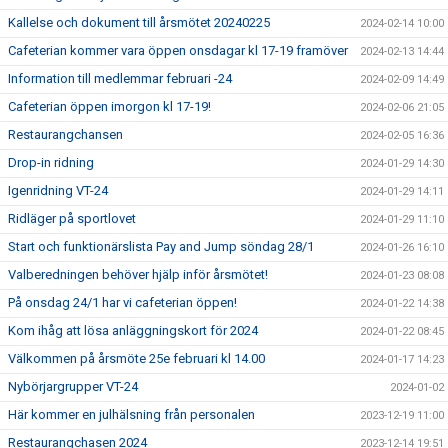
Kallelse och dokument till årsmötet 20240225
2024-02-14 10:00
Cafeterian kommer vara öppen onsdagar kl 17-19 framöver
2024-02-13 14:44
Information till medlemmar februari -24
2024-02-09 14:49
Cafeterian öppen imorgon kl 17-19!
2024-02-06 21:05
Restaurangchansen
2024-02-05 16:36
Drop-in ridning
2024-01-29 14:30
Igenridning VT-24
2024-01-29 14:11
Ridläger på sportlovet
2024-01-29 11:10
Start och funktionärslista Pay and Jump söndag 28/1
2024-01-26 16:10
Valberedningen behöver hjälp inför årsmötet!
2024-01-23 08:08
På onsdag 24/1 har vi cafeterian öppen!
2024-01-22 14:38
Kom ihåg att lösa anläggningskort för 2024
2024-01-22 08:45
Välkommen på årsmöte 25e februari kl 14.00
2024-01-17 14:23
Nybörjargrupper VT-24
2024-01-02
Här kommer en julhälsning från personalen
2023-12-19 11:00
Restaurangchasen 2024
2023-12-14 19:51