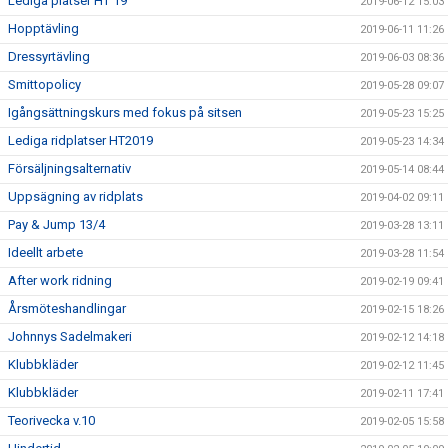
Lediga platser HT 19
2019-06-12 15:03
Hopptävling
2019-06-11 11:26
Dressyrtävling
2019-06-03 08:36
Smittopolicy
2019-05-28 09:07
Igångsättningskurs med fokus på sitsen
2019-05-23 15:25
Lediga ridplatser HT2019
2019-05-23 14:34
Försäljningsalternativ
2019-05-14 08:44
Uppsägning av ridplats
2019-04-02 09:11
Pay & Jump 13/4
2019-03-28 13:11
Ideellt arbete
2019-03-28 11:54
After work ridning
2019-02-19 09:41
Årsmöteshandlingar
2019-02-15 18:26
Johnnys Sadelmakeri
2019-02-12 14:18
Klubbkläder
2019-02-12 11:45
Klubbkläder
2019-02-11 17:41
Teorivecka v.10
2019-02-05 15:58