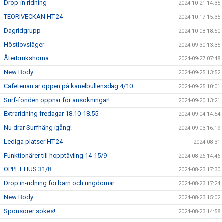
Drop-in ridning
2024-10-21 14:35
TEORIVECKAN HT-24
2024-10-17 15:35
Dagridgrupp
2024-10-08 18:50
Höstlovsläger
2024-09-30 13:35
Återbrukshörna
2024-09-27 07:48
New Body
2024-09-25 13:52
Cafeterian är öppen på kanelbullensdag 4/10
2024-09-25 10:01
Surf-fonden öppnar för ansökningar!
2024-09-20 13:21
Extraridning fredagar 18.10-18.55
2024-09-04 14:54
Nu drar Surfhäng igång!
2024-09-03 16:19
Lediga platser HT-24
2024-08-31
Funktionärer till hopptävling 14-15/9
2024-08-26 14:46
ÖPPET HUS 31/8
2024-08-23 17:30
Drop in-ridning för barn och ungdomar
2024-08-23 17:24
New Body
2024-08-23 15:02
Sponsorer sökes!
2024-08-23 14:58