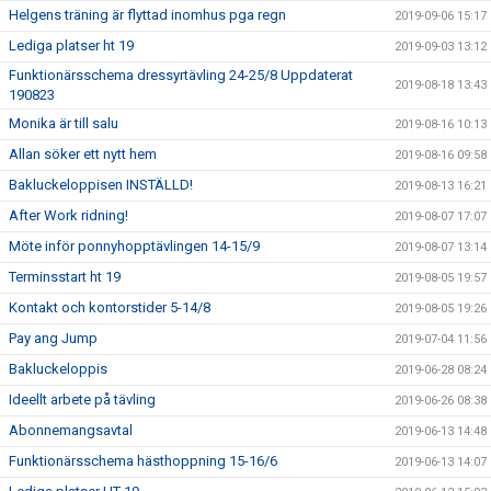
Helgens träning är flyttad inomhus pga regn
2019-09-06 15:17
Lediga platser ht 19
2019-09-03 13:12
Funktionärsschema dressyrtävling 24-25/8 Uppdaterat
2019-08-18 13:43
190823
Monika är till salu
2019-08-16 10:13
Allan söker ett nytt hem
2019-08-16 09:58
Bakluckeloppisen INSTÄLLD!
2019-08-13 16:21
After Work ridning!
2019-08-07 17:07
Möte inför ponnyhopptävlingen 14-15/9
2019-08-07 13:14
Terminsstart ht 19
2019-08-05 19:57
Kontakt och kontorstider 5-14/8
2019-08-05 19:26
Pay ang Jump
2019-07-04 11:56
Bakluckeloppis
2019-06-28 08:24
Ideellt arbete på tävling
2019-06-26 08:38
Abonnemangsavtal
2019-06-13 14:48
Funktionärsschema hästhoppning 15-16/6
2019-06-13 14:07