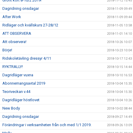
Grönt kort 8-10/2 2019!
2018-11-12 15:45
Dagridning onsdagar
2018-11-09 09:49
After Work
2018-11-09 09:44
Ridläger och kvällskurs 27-28/12
2018-11-05 13:58
ATT OBSERVERA
2018-11-01 14:10
Att observera!
2018-10-26 10:07
Börje!
2018-10-23 10:04
Ridskoletävling dressyr 4/11
2018-10-17 12:43
RYKTRALLY!
2018-10-15 14:44
Dagridläger vuxna
2018-10-10 16:53
Abonnemangsavtal 2019
2018-10-04 15:35
Teoriveckan v.44
2018-10-04 15:30
Dagridläger höstlovet
2018-10-04 10:26
New Body
2018-10-02 08:44
Dagridning onsdagar
2018-09-27 14:49
Förändringar i verksamheten från och med 1/1 2019.
2018-09-26 13:09