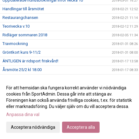
Uppdaterade ridhusbokningar inför vecka 10
2018-03-01 16:27
Handlingar till årsmötet
2018-02-21 12:52
Restaurangchansen
2018-02-21 11:14
Teorivecka v.10
2018-02-12 11:29
Ridläger sommaren 2018
2018-02-05 11:34
Travmockning
2018-01-31 08:26
Gröntkort kurs 9-11/2
2018-01-31 08:00
ÄNTLIGEN är ridsport friskvård!
2018-01-17 13:58
Årsmöte 25/2 kl 18.00
2018-01-17 08:33
Vi letar en säljare!
2018-01-10 13:40
Vita ridbanan är skottad
För att hemsidan ska fungera korrekt använder vi nödvändiga
2018-01-09 15:23
cookies från SportAdmin. Dessa går inte att stänga av.
God jul!
2017-12-22 12:34
Föreningen kan också använda frivilliga cookies, t.ex. för statistik
Klubbkläderna har kommit!
2017-12-21 16:27
eller marknadsföring. Du väljer själv om du vill acceptera dessa.
Att lösa anläggningskort 2018
2017-12-18 14:39
Anpassa dina val
Schema för teoriveckan
2017-10-26 14:45
Acceptera nödvändiga
Acceptera alla