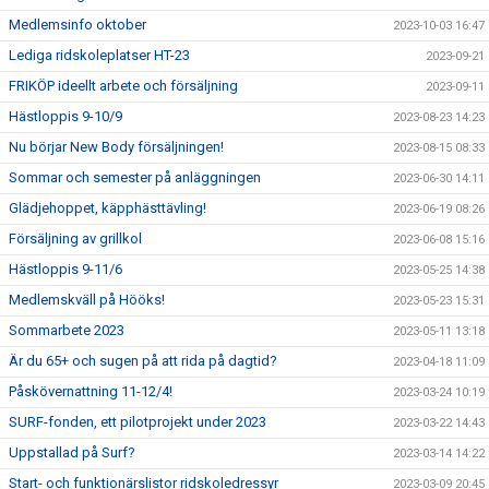
Medlemsinfo oktober
2023-10-03 16:47
Lediga ridskoleplatser HT-23
2023-09-21
FRIKÖP ideellt arbete och försäljning
2023-09-11
Hästloppis 9-10/9
2023-08-23 14:23
Nu börjar New Body försäljningen!
2023-08-15 08:33
Sommar och semester på anläggningen
2023-06-30 14:11
Glädjehoppet, käpphästtävling!
2023-06-19 08:26
Försäljning av grillkol
2023-06-08 15:16
Hästloppis 9-11/6
2023-05-25 14:38
Medlemskväll på Hööks!
2023-05-23 15:31
Sommarbete 2023
2023-05-11 13:18
Är du 65+ och sugen på att rida på dagtid?
2023-04-18 11:09
Påskövernattning 11-12/4!
2023-03-24 10:19
SURF-fonden, ett pilotprojekt under 2023
2023-03-22 14:43
Uppstallad på Surf?
2023-03-14 14:22
Start- och funktionärslistor ridskoledressyr
2023-03-09 20:45