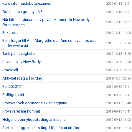
Kurs inför hästskötarexamen
2020-01-13 12:01
God jul och gott nytt år!
2019-12-18 12:51
Här hittar ni vinnarna av privatlektioner för Newbody
2019-12-11 11:01
försäljningen
Enkätsvar
2019-12-11 10:08
Fem frågor till Ann-Margrethe och Ann som var hos oss
2019-11-06 17:16
under vecka 44
Tänk på hastigheten!
2019-10-18 13:26
Leverans av New Body
2019-10-08 13:38
Städkväll
2019-10-08 11:35
Aktivitetsdag på lördag!
2019-10-01 22:36
Föl 2020?!?
2019-09-30 15:11
Ridläger v.44
2019-09-25 12:41
Provsvar och öppnande av anläggning
2019-09-17 10:40
Provsvaret har kommit
2019-09-13 17:41
Helgens ponnyhopptävling är inställd
2019-09-12 16:02
Surf´s anläggning är stängd för hästar utifrån
2019-09-12 15:04