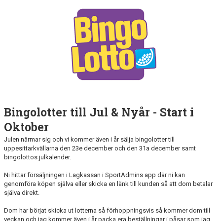
RIDHUSBOKNINGAR
IDEELLT ARBETE
PROVISIONSFÖRSÄLJNING
FRAMSTEG
BOTNIA HÄSTKLINIK
Bingolotter till Jul & Nyår - Start i
SURF-FONDEN
Oktober
SURF-HÄNG
Julen närmar sig och vi kommer även i år sälja bingolotter till
uppesittarkvällarna den 23e december och den 31a december samt
bingolottos julkalender.
TORSDAGSDRESSYREN
Ni hittar försäljningen i Lagkassan i SportAdmins app där ni kan
BOKNINGAR
genomföra köpen själva eller skicka en länk till kunden så att dom betalar
själva direkt.
Dom har börjat skicka ut lotterna så förhoppningsvis så kommer dom till
veckan och jag kommer även i år packa era beställningar i påsar som jag