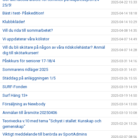
2025-04-22 15:33
25/5!
Bäst i test- Påskedition!
2025-04-14 18:18
Klubbkläder!
2025-04-14 10:29
Vill du rida till sommarbetet?
2025-04-08 14:35
Vi uppdaterar våra kölistor
2025-04-07 14:49
Vill du bli skötare på någon av våra ridskolehästar? Anmäl
2025-04-07 14:28
dig till skötarkursen!
Påskkurs för seniorer 17-18/4
2025-03-31 14:16
Sommarens ridläger 2025
2025-03-31 14:01
Städdag på anläggningen 1/5
2025-03-26 15:55
SURF-Fonden
2025-03-19 14:59
Surf Häng 13+
2025-03-19 14:50
Försäljning av Newbody
2025-03-14 13:00
Anmälan till årsmöte 20250406
2025-03-10 10:08
Teorivecka v.10 med tema "Schyst i stallet: Kunskap och
2025-02-24 13:26
gemenskap"
Viktigt meddelande till berörda av SportAdmins
2025-02-07 08:56