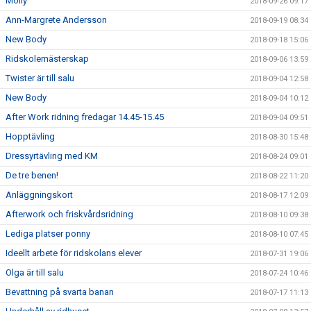
Molly
2018-09-26 09:17
Ann-Margrete Andersson
2018-09-19 08:34
New Body
2018-09-18 15:06
Ridskolemästerskap
2018-09-06 13:59
Twister är till salu
2018-09-04 12:58
New Body
2018-09-04 10:12
After Work ridning fredagar 14.45-15.45
2018-09-04 09:51
Hopptävling
2018-08-30 15:48
Dressyrtävling med KM
2018-08-24 09:01
De tre benen!
2018-08-22 11:20
Anläggningskort
2018-08-17 12:09
Afterwork och friskvårdsridning
2018-08-10 09:38
Lediga platser ponny
2018-08-10 07:45
Ideellt arbete för ridskolans elever
2018-07-31 19:06
Olga är till salu
2018-07-24 10:46
Bevattning på svarta banan
2018-07-17 11:13