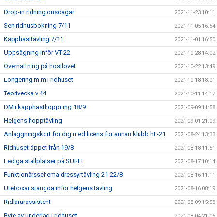
Drop-in ridning onsdagar
2021-11-23 10:11
Sen ridhusbokning 7/11
2021-11-05 16:54
Käpphästtävling 7/11
2021-11-01 16:50
Uppsägning inför VT-22
2021-10-28 14:02
Övernattning på höstlovet
2021-10-22 13:49
Longering m.m i ridhuset
2021-10-18 18:01
Teorivecka v.44
2021-10-11 14:17
DM i käpphästhoppning 18/9
2021-09-09 11:58
Helgens hopptävling
2021-09-01 21:09
Anläggningskort för dig med licens för annan klubb ht -21
2021-08-24 13:33
Ridhuset öppet från 19/8
2021-08-18 11:51
Lediga stallplatser på SURF!
2021-08-17 10:14
Funktionärsschema dressyrtävling 21-22/8
2021-08-16 11:11
Uteboxar stängda inför helgens tävling
2021-08-16 08:19
Ridlärarassistent
2021-08-09 15:58
Byte av underlag i ridhuset
2021-08-04 21:05