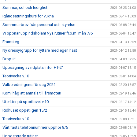
Sommar, sol och ledighet
2021-06-23 21:03
Igångsättningskurs för vuxna
2021-06-14 15:03
Sommmarbrev från personal och styrelse
2021-06-08 08:44
Vi öppnar upp ridskolan! Nya rutiner fr.o.m. mån 7/6
2021-06-04 13:47
Framsteg
2021-04-13 10:59
Ny dressyrgrupp för ryttare med egen häst
2021-04-12 13:58
Drop-in!
2021-04-09 07:35
Uppsägning av ridplats inför HT-21
2021-04-07 15:15
Teorivecka v.10
2021-03-01 14:04
Valberedningens förslag 2021
2021-02-20 15:57
Kom ihåg att anmäla till årsmötet!
2021-02-19 12:46
Uteritter på sportlovet v.10
2021-02-17 14:12
Ridhuset öppet igen 15/2
2021-02-15 18:44
Teorivecka v.10
2021-02-08 15:21
Vårt fasta telefonnummer upphör 8/5
2021-02-08 08:19
Uppdaterade rutiner
2021-02-05 13:59