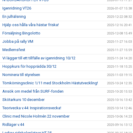
2026-01-13 17:21
Igenridning VT26
2026-01-07 15:38
En julhälsning
2025-12-22 08:32
Hjälp oss hålla våra hästar friska!
2025-12-16 20:41
Försäljning Bingolotto
2025-12-08 15:49
Jobba på rally VM
2025-11-27 16:03
Medlemsfest
2025-11-27 15:59
Vi lägger till ett tillfälle av igenridning 10/12
2025-11-24 14:20
Hoppkurs för hopprädda 30/12
2025-11-18 15:25
Nominera till styrelsen
2025-11-03 19:15
Tömkörningsclinic 1/11 med Stockholm Hästutveckling!
2025-10-24 12:35
Ansök om medel från SURF-fonden
2025-10-20 15:53
Skötarkurs 10 december
2025-10-16 13:42
Teorivecka v.44: Inspirationsvecka!
2025-10-14 12:46
Clinic med Nicole Holmén 22 november
2025-10-06 14:23
Ridläger v.44
2025-09-16 13:12
Lediga ridskoleplatser HT-25