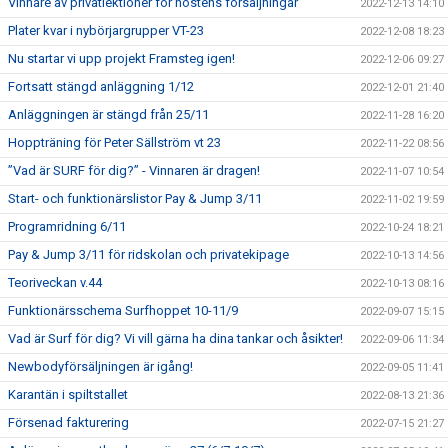
Vinnare av privatlektioner för höstens försäljningar
2022-12-13 14:10
Plater kvar i nybörjargrupper VT-23
2022-12-08 18:23
Nu startar vi upp projekt Framsteg igen!
2022-12-06 09:27
Fortsatt stängd anläggning 1/12
2022-12-01 21:40
Anläggningen är stängd från 25/11
2022-11-28 16:20
Hoppträning för Peter Sällström vt 23
2022-11-22 08:56
”Vad är SURF för dig?” - Vinnaren är dragen!
2022-11-07 10:54
Start- och funktionärslistor Pay & Jump 3/11
2022-11-02 19:59
Programridning 6/11
2022-10-24 18:21
Pay & Jump 3/11 för ridskolan och privatekipage
2022-10-13 14:56
Teoriveckan v.44
2022-10-13 08:16
Funktionärsschema Surfhoppet 10-11/9
2022-09-07 15:15
Vad är Surf för dig? Vi vill gärna ha dina tankar och åsikter!
2022-09-06 11:34
Newbodyförsäljningen är igång!
2022-09-05 11:41
Karantän i spiltstallet
2022-08-13 21:36
Försenad fakturering
2022-07-15 21:27