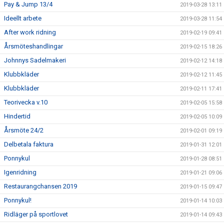
Pay & Jump 13/4
2019-03-28 13:11
Ideellt arbete
2019-03-28 11:54
After work ridning
2019-02-19 09:41
Årsmöteshandlingar
2019-02-15 18:26
Johnnys Sadelmakeri
2019-02-12 14:18
Klubbkläder
2019-02-12 11:45
Klubbkläder
2019-02-11 17:41
Teorivecka v.10
2019-02-05 15:58
Hindertid
2019-02-05 10:09
Årsmöte 24/2
2019-02-01 09:19
Delbetala faktura
2019-01-31 12:01
Ponnykul
2019-01-28 08:51
Igenridning
2019-01-21 09:06
Restaurangchansen 2019
2019-01-15 09:47
Ponnykul!
2019-01-14 10:03
Ridläger på sportlovet
2019-01-14 09:43