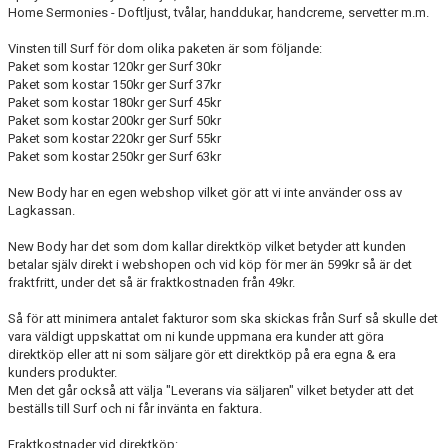
Home Sermonies - Doftljust, tvålar, handdukar, handcreme, servetter m.m.
Vinsten till Surf för dom olika paketen är som följande:
Paket som kostar 120kr ger Surf 30kr
Paket som kostar 150kr ger Surf 37kr
Paket som kostar 180kr ger Surf 45kr
Paket som kostar 200kr ger Surf 50kr
Paket som kostar 220kr ger Surf 55kr
Paket som kostar 250kr ger Surf 63kr
New Body har en egen webshop vilket gör att vi inte använder oss av
Lagkassan.
New Body har det som dom kallar direktköp vilket betyder att kunden
betalar själv direkt i webshopen och vid köp för mer än 599kr så är det
fraktfritt, under det så är fraktkostnaden från 49kr.
Så för att minimera antalet fakturor som ska skickas från Surf så skulle det
vara väldigt uppskattat om ni kunde uppmana era kunder att göra
direktköp eller att ni som säljare gör ett direktköp på era egna & era
kunders produkter.
Men det går också att välja "Leverans via säljaren" vilket betyder att det
beställs till Surf och ni får invänta en faktura.
Fraktkostnader vid direktköp: