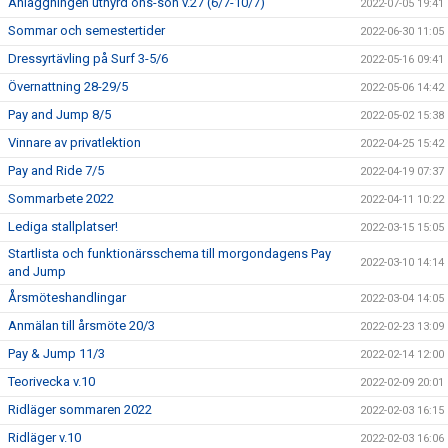
Anläggningen uthyrd ons-sön v.27 (6/7-10/7)
2022-07-05 19:41
Sommar och semestertider
2022-06-30 11:05
Dressyrtävling på Surf 3-5/6
2022-05-16 09:41
Övernattning 28-29/5
2022-05-06 14:42
Pay and Jump 8/5
2022-05-02 15:38
Vinnare av privatlektion
2022-04-25 15:42
Pay and Ride 7/5
2022-04-19 07:37
Sommarbete 2022
2022-04-11 10:22
Lediga stallplatser!
2022-03-15 15:05
Startlista och funktionärsschema till morgondagens Pay
2022-03-10 14:14
and Jump
Årsmöteshandlingar
2022-03-04 14:05
Anmälan till årsmöte 20/3
2022-02-23 13:09
Pay & Jump 11/3
2022-02-14 12:00
Teorivecka v.10
2022-02-09 20:01
Ridläger sommaren 2022
2022-02-03 16:15
Ridläger v.10
2022-02-03 16:06