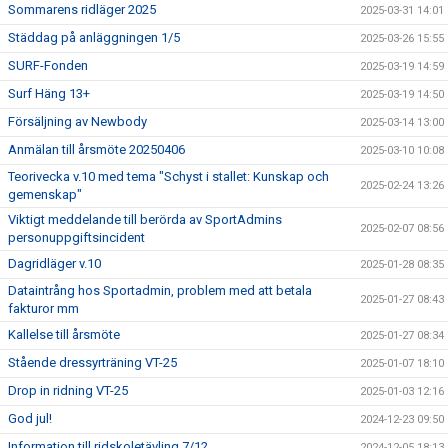
Sommarens ridläger 2025
2025-03-31 14:01
Städdag på anläggningen 1/5
2025-03-26 15:55
SURF-Fonden
2025-03-19 14:59
Surf Häng 13+
2025-03-19 14:50
Försäljning av Newbody
2025-03-14 13:00
Anmälan till årsmöte 20250406
2025-03-10 10:08
Teorivecka v.10 med tema "Schyst i stallet: Kunskap och
2025-02-24 13:26
gemenskap"
Viktigt meddelande till berörda av SportAdmins
2025-02-07 08:56
personuppgiftsincident
Dagridläger v.10
2025-01-28 08:35
Dataintrång hos Sportadmin, problem med att betala
2025-01-27 08:43
fakturor mm
Kallelse till årsmöte
2025-01-27 08:34
Stående dressyrträning VT-25
2025-01-07 18:10
Drop in ridning VT-25
2025-01-03 12:16
God jul!
2024-12-23 09:50
Information till ridskoletävling 7/12
2024-12-05 18:13