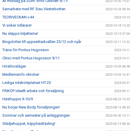
Ät middag på SURF inför Clinicen 9/11!
2023-10-26 19:07
Samarbete med RF Sisu Västerbotten
2023-10-24 08:34
TEORIVECKAN v.44
2023-10-19
Vi söker ridlärare!
2023-10-18 13:20
Nu släpps biljetterna!
2023-10-13 07:00
Bingolotter till uppesittarkvällen 23/12 och nyår
2023-10-11 15:52
Träna för Pontus Hugosson
2023-10-11
Clinic med Pontus Hugosson 9/11
2023-10-11
Höstlovsläger
2023-10-09 08:38
Medlemsinfo oktober
2023-10-03 16:47
Lediga ridskoleplatser HT-23
2023-09-21
FRIKÖP ideellt arbete och försäljning
2023-09-11
Hästloppis 9-10/9
2023-08-23 14:23
Nu börjar New Body försäljningen!
2023-08-15 08:33
Sommar och semester på anläggningen
2023-06-30 14:11
Glädjehoppet, käpphästtävling!
2023-06-19 08:26