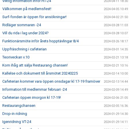
Viktig information inför HT-24
2024-04-11 18:30
Välkommen på medlemsfest!
2024-04-05 10:49
Surf-fonden är öppen för ansökningar!
2024-04-02 21:50
Ridläger sommaren -24
2024-03-28 11:03
Vill du rida i lag under 2024?
2024-03-28 10:07
Funktionärsmöte inför årets hopptävlingar 8/4
2024-03-26 18:17
Uppfräschning i cafeterian
2024-03-01 14:35
Teoriveckan v.10
2024-02-21 13:18
Kom ihåg att sälja Restaurang chansen!
2024-02-21 10:16
Kallelse och dokument till årsmötet 20240225
2024-02-14 10:00
Cafeterian kommer vara öppen onsdagar kl 17-19 framöver
2024-02-13 14:44
Information till medlemmar februari -24
2024-02-09 14:49
Cafeterian öppen imorgon kl 17-19!
2024-02-06 21:05
Restaurangchansen
2024-02-05 16:36
Drop-in ridning
2024-01-29 14:30
Igenridning VT-24
2024-01-29 14:11