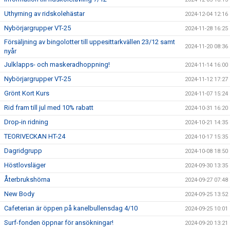
Uthyrning av ridskolehästar
2024-12-04 12:16
Nybörjargrupper VT-25
2024-11-28 16:25
Försäljning av bingolotter till uppesittarkvällen 23/12 samt
2024-11-20 08:36
nyår
Julklapps- och maskeradhoppning!
2024-11-14 16:00
Nybörjargrupper VT-25
2024-11-12 17:27
Grönt Kort Kurs
2024-11-07 15:24
Rid fram till jul med 10% rabatt
2024-10-31 16:20
Drop-in ridning
2024-10-21 14:35
TEORIVECKAN HT-24
2024-10-17 15:35
Dagridgrupp
2024-10-08 18:50
Höstlovsläger
2024-09-30 13:35
Återbrukshörna
2024-09-27 07:48
New Body
2024-09-25 13:52
Cafeterian är öppen på kanelbullensdag 4/10
2024-09-25 10:01
Surf-fonden öppnar för ansökningar!
2024-09-20 13:21