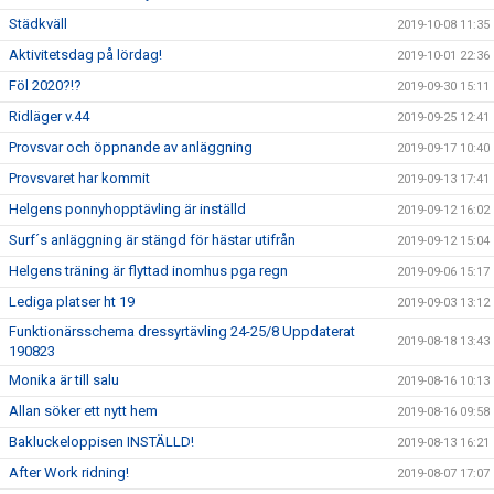
Städkväll
2019-10-08 11:35
Aktivitetsdag på lördag!
2019-10-01 22:36
Föl 2020?!?
2019-09-30 15:11
Ridläger v.44
2019-09-25 12:41
Provsvar och öppnande av anläggning
2019-09-17 10:40
Provsvaret har kommit
2019-09-13 17:41
Helgens ponnyhopptävling är inställd
2019-09-12 16:02
Surf´s anläggning är stängd för hästar utifrån
2019-09-12 15:04
Helgens träning är flyttad inomhus pga regn
2019-09-06 15:17
Lediga platser ht 19
2019-09-03 13:12
Funktionärsschema dressyrtävling 24-25/8 Uppdaterat
2019-08-18 13:43
190823
Monika är till salu
2019-08-16 10:13
Allan söker ett nytt hem
2019-08-16 09:58
Bakluckeloppisen INSTÄLLD!
2019-08-13 16:21
After Work ridning!
2019-08-07 17:07