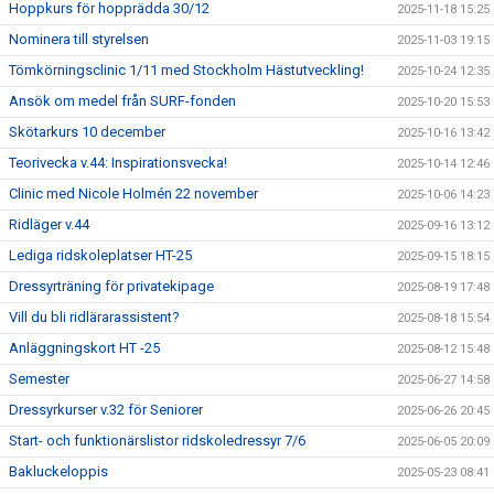
Hoppkurs för hopprädda 30/12
2025-11-18 15:25
Nominera till styrelsen
2025-11-03 19:15
Tömkörningsclinic 1/11 med Stockholm Hästutveckling!
2025-10-24 12:35
Ansök om medel från SURF-fonden
2025-10-20 15:53
Skötarkurs 10 december
2025-10-16 13:42
Teorivecka v.44: Inspirationsvecka!
2025-10-14 12:46
Clinic med Nicole Holmén 22 november
2025-10-06 14:23
Ridläger v.44
2025-09-16 13:12
Lediga ridskoleplatser HT-25
2025-09-15 18:15
Dressyrträning för privatekipage
2025-08-19 17:48
Vill du bli ridlärarassistent?
2025-08-18 15:54
Anläggningskort HT -25
2025-08-12 15:48
Semester
2025-06-27 14:58
Dressyrkurser v.32 för Seniorer
2025-06-26 20:45
Start- och funktionärslistor ridskoledressyr 7/6
2025-06-05 20:09
Bakluckeloppis
2025-05-23 08:41