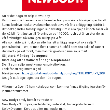
RIDHUSBOKNINGAR
IDEELLT ARBETE
Nu är det dags att sälja New Body!
Vår förening är beroende av inkomster från provisions försäljningar för att
kunna bedriva ridskoleverksamhet och driva vår fina anläggning, därför är
PROVISIONSFÖRSÄLJNING
ditt deltagande i försäljningen superviktig! Om vi alla hjälps åt och säljer vår
del så blir förtjänsten till föreningen ca 110 000:- och det är en stor del av
FRAMSTEG
vår årsbudget. Så kom igen, nu hjälps vi åt!
Alla som rider på ridskolan eller har ett anläggningskort ska sälja 7
paket/hushåll. Dvs, är man flera i samma hushåll som ska sälja så räcker
BOTNIA HÄSTKLINIK
det med 7 paket totalt, men man får givetvis gärna sälja mer!
Säljstart: Måndag 19e augusti
SURF-FONDEN
Sista dag att beställa: Måndag 16 september
Den 3 som säljer mest vinner en privatlektion!
SURF-HÄNG
Länk för att registrera sig till
försäljningen:
https://portal.newbodyfamily.com/reg/TFJUJOR?ut=1_208
Det går att börja registrera den 19e augusti
TORSDAGSDRESSYREN
Vi kommer även få hem kataloger som kommer finnas tillgängliga utanför
BOKNINGAR
instruktörsrummet.
New Body Family består av tre delar:
New Body - Strumpor, underkläder, underställ, träningskläder m.m.
Spicy Dreams - Kryddor, oljor, marinader m.m.