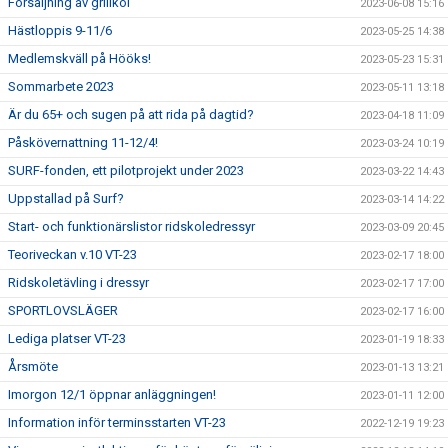
Försäljning av grillkol
2023-06-08 15:16
Hästloppis 9-11/6
2023-05-25 14:38
Medlemskväll på Hööks!
2023-05-23 15:31
Sommarbete 2023
2023-05-11 13:18
Är du 65+ och sugen på att rida på dagtid?
2023-04-18 11:09
Påskövernattning 11-12/4!
2023-03-24 10:19
SURF-fonden, ett pilotprojekt under 2023
2023-03-22 14:43
Uppstallad på Surf?
2023-03-14 14:22
Start- och funktionärslistor ridskoledressyr
2023-03-09 20:45
Teoriveckan v.10 VT-23
2023-02-17 18:00
Ridskoletävling i dressyr
2023-02-17 17:00
SPORTLOVSLÄGER
2023-02-17 16:00
Lediga platser VT-23
2023-01-19 18:33
Årsmöte
2023-01-13 13:21
Imorgon 12/1 öppnar anläggningen!
2023-01-11 12:00
Information inför terminsstarten VT-23
2022-12-19 19:23