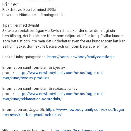
Från 49kr
Fraktfritt vid köp för minst 599kr
Leverans: Närmaste utlämningsställe
Tips till er med Swish!
Skicka en betalförfrågan via Swish till era kunder efter dom lagt sin
beställning, det blir lättare för er som säljare att hålla koll på vilka kunder
som betalat och inte men det underlättar även för era kunder som lätt kan
se hur mycket dom skulle betala och om dom betalat eller inte.
Länk till inloggningssidan:
https://portal.newbodyfamily.com/login
Information samt formulär för
byte
av
produkt:
https://www.newbodyfamily.com/sv-se/fragor-och-
svar/kund/byte-av-produkt/
Information samt formulär för
reklamation
av
produkt:
https://www.newbodyfamily.com/sv-se/fragor-och-
svar/kund/reklamation-av-produkt/
Information om
ångerrätt
:
https://www.newbodyfamily.com/sv-se/fragor-
och-svar/kund/angerratt-och-retur/
Hör av dig om du har frågor till
forsaljning@sodraumearf.se