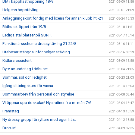
DM i käpphästhoppning 18/9
2021-09-09 11:58
Helgens hopptävling
2021-09-01 21:09
Anläggningskort för dig med licens för annan klubb ht -21
2021-08-24 13:33
Ridhuset öppet från 19/8
2021-08-18 11:51
Lediga stallplatser på SURF!
2021-08-17 10:14
Funktionärsschema dressyrtävling 21-22/8
2021-08-16 11:11
Uteboxar stängda inför helgens tävling
2021-08-16 08:19
Ridlärarassistent
2021-08-09 15:58
Byte av underlag i ridhuset
2021-08-04 21:05
Sommar, sol och ledighet
2021-06-23 21:03
Igångsättningskurs för vuxna
2021-06-14 15:03
Sommmarbrev från personal och styrelse
2021-06-08 08:44
Vi öppnar upp ridskolan! Nya rutiner fr.o.m. mån 7/6
2021-06-04 13:47
Framsteg
2021-04-13 10:59
Ny dressyrgrupp för ryttare med egen häst
2021-04-12 13:58
Drop-in!
2021-04-09 07:35