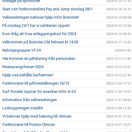
Ridläger på sportlovet
2024-01-29 11:10
Start och funktionärslista Pay and Jump söndag 28/1
2024-01-26 16:10
Valberedningen behöver hjälp inför årsmötet!
2024-01-23 08:08
På onsdag 24/1 har vi cafeterian öppen!
2024-01-22 14:38
Kom ihåg att lösa anläggningskort för 2024
2024-01-22 08:45
Välkommen på årsmöte 25e februari kl 14.00
2024-01-17 14:23
Nybörjargrupper VT-24
2024-01-02
Här kommer en julhälsning från personalen
2023-12-19 11:00
Restaurangchasen 2024
2023-12-14 19:51
Hjälp oss behålla Surfvärmen!
2023-12-12 21:34
Funktionärer till julföreställningen 16/12
2023-12-04 17:12
Surf-fonden öppnar för ansökan inför vt-24
2023-11-29 13:57
Information från valberedningen
2023-11-27 09:06
Löshoppningen inställd
2023-11-04 17:54
Vi behöver hjälp med bakning till clinicen
2023-10-31 21:03
Funktionärer till Pontus Clinicen
2023-10-27 15:01