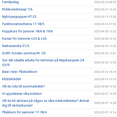
Familjedag
2025-05-23 08:39
Ridskoledressyr 7/6
2025-05-21 16:56
Nybörjargrupper HT-25
2025-05-19 13:33
Funktionärsschema 17-18/5
2025-05-16 07:50
Hoppkurs för juniorer 18/6 & 19/6
2025-04-30 13:32
Kurser för Seniorer v.25 & v.26
2025-04-28 15:55
Nattvarandra 31/5
2025-04-25 15:00
SURF-fonden sommar/ht -25
2025-04-23 13:01
Gör ditt ideella arbete för terminen på Majdressyren 24-
2025-04-22 15:33
25/5!
Bäst i test- Påskedition!
2025-04-14 18:18
Klubbkläder!
2025-04-14 10:29
Vill du rida till sommarbetet?
2025-04-08 14:35
Vi uppdaterar våra kölistor
2025-04-07 14:49
Vill du bli skötare på någon av våra ridskolehästar? Anmäl
2025-04-07 14:28
dig till skötarkursen!
Påskkurs för seniorer 17-18/4
2025-03-31 14:16