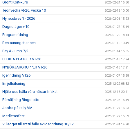
Grönt Kort-kurs
2026-02-24 15:30
Teorivecka vt-26, vecka 10
2026-02-18 10:00
Nyhetsbrev 1 - 2026
2026-02-01 15:23
Dagridläger v.10
2026-01-27 15:19
Programridning
2026-01-20 18:14
Restaurangchansen
2026-01-16 13:49
Pay & Jump 7/2
2026-01-14 15:05
LEDIGA PLATSER VT-26
2026-01-13 17:24
NYBÖRJARGRUPPER VT-26
2026-01-13 17:21
Igenridning VT26
2026-01-07 15:38
En julhälsning
2025-12-22 08:32
Hjälp oss hålla våra hästar friska!
2025-12-16 20:41
Försäljning Bingolotto
2025-12-08 15:49
Jobba på rally VM
2025-11-27 16:03
Medlemsfest
2025-11-27 15:59
Vi lägger till ett tillfälle av igenridning 10/12
2025-11-24 14:20