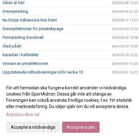
Våren är här!
2018-05-08 15:43
Dressyrtävling
2018-05-06 21:53
Nu börjar ridbanorna tina fram!
2018-04-27 12:03
Dressyrlektioner för privatekipage
2018-04-03 15:54
Ponnytävling Sundsvall
2018-04-02 18:38
Glad påsk!
2018-03-29 10:29
Karantän i kallstallet
2018-03-29 10:25
Vinnare av privatlektionen
2018-03-07 15:25
Uppdaterade ridhusbokningar inför vecka 10
2018-03-01 16:27
Handlingar till årsmötet
2018-02-21 12:52
För att hemsidan ska fungera korrekt använder vi nödvändiga
Restaurangchansen
2018-02-21 11:14
cookies från SportAdmin. Dessa går inte att stänga av.
Teorivecka v.10
2018-02-12 11:29
Föreningen kan också använda frivilliga cookies, t.ex. för statistik
eller marknadsföring. Du väljer själv om du vill acceptera dessa.
Ridläger sommaren 2018
2018-02-05 11:34
Anpassa dina val
Travmockning
2018-01-31 08:26
Gröntkort kurs 9-11/2
2018-01-31 08:00
Acceptera nödvändiga
Acceptera alla
ÄNTLIGEN är ridsport friskvård!
2018-01-17 13:58