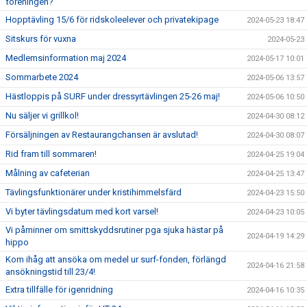
föreningen?
Hopptävling 15/6 för ridskoleelever och privatekipage
2024-05-23 18:47
Sitskurs för vuxna
2024-05-23
Medlemsinformation maj 2024
2024-05-17 10:01
Sommarbete 2024
2024-05-06 13:57
Hästloppis på SURF under dressyrtävlingen 25-26 maj!
2024-05-06 10:50
Nu säljer vi grillkol!
2024-04-30 08:12
Försäljningen av Restaurangchansen är avslutad!
2024-04-30 08:07
Rid fram till sommaren!
2024-04-25 19:04
Målning av cafeterian
2024-04-25 13:47
Tävlingsfunktionärer under kristihimmelsfärd
2024-04-23 15:50
Vi byter tävlingsdatum med kort varsel!
2024-04-23 10:05
Vi påminner om smittskyddsrutiner pga sjuka hästar på
2024-04-19 14:29
hippo
Kom ihåg att ansöka om medel ur surf-fonden, förlängd
2024-04-16 21:58
ansökningstid till 23/4!
Extra tillfälle för igenridning
2024-04-16 10:35