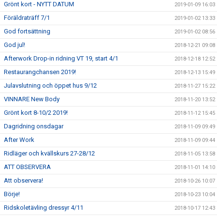
Grönt kort - NYTT DATUM
2019-01-09 16:03
Föräldraträff 7/1
2019-01-02 13:33
God fortsättning
2019-01-02 08:56
God jul!
2018-12-21 09:08
Afterwork Drop-in ridning VT 19, start 4/1
2018-12-18 12:52
Restaurangchansen 2019!
2018-12-13 15:49
Julavslutning och öppet hus 9/12
2018-11-27 15:22
VINNARE New Body
2018-11-20 13:52
Grönt kort 8-10/2 2019!
2018-11-12 15:45
Dagridning onsdagar
2018-11-09 09:49
After Work
2018-11-09 09:44
Ridläger och kvällskurs 27-28/12
2018-11-05 13:58
ATT OBSERVERA
2018-11-01 14:10
Att observera!
2018-10-26 10:07
Börje!
2018-10-23 10:04
Ridskoletävling dressyr 4/11
2018-10-17 12:43