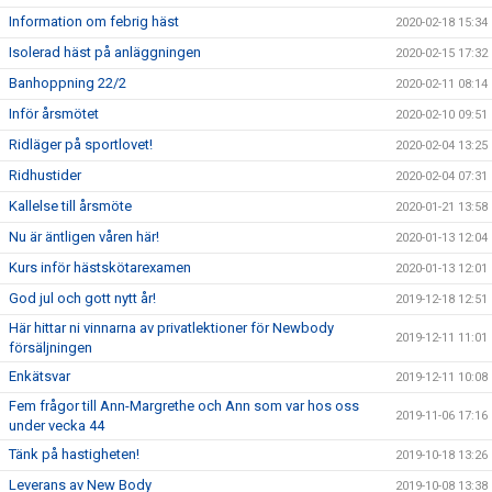
Information om febrig häst
2020-02-18 15:34
Isolerad häst på anläggningen
2020-02-15 17:32
Banhoppning 22/2
2020-02-11 08:14
Inför årsmötet
2020-02-10 09:51
Ridläger på sportlovet!
2020-02-04 13:25
Ridhustider
2020-02-04 07:31
Kallelse till årsmöte
2020-01-21 13:58
Nu är äntligen våren här!
2020-01-13 12:04
Kurs inför hästskötarexamen
2020-01-13 12:01
God jul och gott nytt år!
2019-12-18 12:51
Här hittar ni vinnarna av privatlektioner för Newbody
2019-12-11 11:01
försäljningen
Enkätsvar
2019-12-11 10:08
Fem frågor till Ann-Margrethe och Ann som var hos oss
2019-11-06 17:16
under vecka 44
Tänk på hastigheten!
2019-10-18 13:26
Leverans av New Body
2019-10-08 13:38