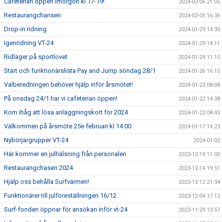
Cafeterian öppen imorgon kl 17-19!
2024-02-06 21:05
Restaurangchansen
2024-02-05 16:36
Drop-in ridning
2024-01-29 14:30
Igenridning VT-24
2024-01-29 14:11
Ridläger på sportlovet
2024-01-29 11:10
Start och funktionärslista Pay and Jump söndag 28/1
2024-01-26 16:10
Valberedningen behöver hjälp inför årsmötet!
2024-01-23 08:08
På onsdag 24/1 har vi cafeterian öppen!
2024-01-22 14:38
Kom ihåg att lösa anläggningskort för 2024
2024-01-22 08:45
Välkommen på årsmöte 25e februari kl 14.00
2024-01-17 14:23
Nybörjargrupper VT-24
2024-01-02
Här kommer en julhälsning från personalen
2023-12-19 11:00
Restaurangchasen 2024
2023-12-14 19:51
Hjälp oss behålla Surfvärmen!
2023-12-12 21:34
Funktionärer till julföreställningen 16/12
2023-12-04 17:12
Surf-fonden öppnar för ansökan inför vt-24
2023-11-29 13:57