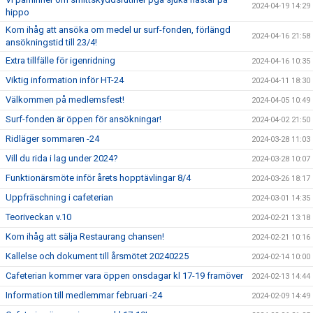
2024-04-19 14:29
hippo
Kom ihåg att ansöka om medel ur surf-fonden, förlängd
2024-04-16 21:58
ansökningstid till 23/4!
Extra tillfälle för igenridning
2024-04-16 10:35
Viktig information inför HT-24
2024-04-11 18:30
Välkommen på medlemsfest!
2024-04-05 10:49
Surf-fonden är öppen för ansökningar!
2024-04-02 21:50
Ridläger sommaren -24
2024-03-28 11:03
Vill du rida i lag under 2024?
2024-03-28 10:07
Funktionärsmöte inför årets hopptävlingar 8/4
2024-03-26 18:17
Uppfräschning i cafeterian
2024-03-01 14:35
Teoriveckan v.10
2024-02-21 13:18
Kom ihåg att sälja Restaurang chansen!
2024-02-21 10:16
Kallelse och dokument till årsmötet 20240225
2024-02-14 10:00
Cafeterian kommer vara öppen onsdagar kl 17-19 framöver
2024-02-13 14:44
Information till medlemmar februari -24
2024-02-09 14:49