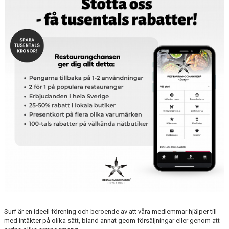
RIDHUSBOKNINGAR
IDEELLT ARBETE
PROVISIONSFÖRSÄLJNING
FRAMSTEG
BOTNIA HÄSTKLINIK
SURF-FONDEN
SURF-HÄNG
TORSDAGSDRESSYREN
BOKNINGAR
Surf är en ideell förening och beroende av att våra medlemmar hjälper till
med intäkter på olika sätt, bland annat geom försäljningar eller genom att