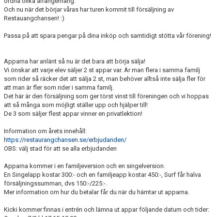
ordna olika arrangemang.
Och nu när det börjar våras har turen kommit till försäljning av
Restauangchansen! :)
Passa på att spara pengar på dina inköp och samtidigt stötta vår förening!
Apparna har anlänt så nu är det bara att börja sälja!
Vi önskar att varje elev säljer 2 st appar var. Är man flera i samma familj
som rider så räcker det att sälja 2 st, man behöver alltså inte sälja fler för
att man är fler som rider i samma familj.
Det här är den försäljning som ger törst vinst till föreningen och vi hoppas
att så många som möjligt ställer upp och hjälper till!
De 3 som säljer flest appar vinner en privatlektion!
Information om årets innehåll:
https://restaurangchansen.se/erbjudanden/
OBS: välj stad för att se alla erbjudanden
Apparna kommer i en familjeversion och en singelversion.
En Singelapp kostar 300:- och en familjeapp kostar 450:-, Surf får halva
försäljningssumman, dvs 150:-/225:-.
Mer information om hur du betalar får du när du hämtar ut apparna.
Kicki kommer finnas i entrén och lämna ut appar följande datum och tider: