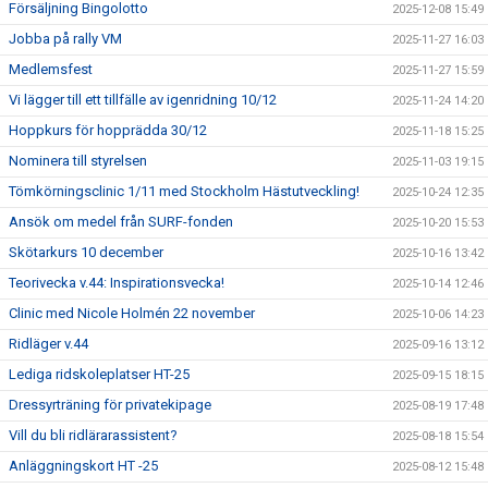
Försäljning Bingolotto
2025-12-08 15:49
Jobba på rally VM
2025-11-27 16:03
Medlemsfest
2025-11-27 15:59
Vi lägger till ett tillfälle av igenridning 10/12
2025-11-24 14:20
Hoppkurs för hopprädda 30/12
2025-11-18 15:25
Nominera till styrelsen
2025-11-03 19:15
Tömkörningsclinic 1/11 med Stockholm Hästutveckling!
2025-10-24 12:35
Ansök om medel från SURF-fonden
2025-10-20 15:53
Skötarkurs 10 december
2025-10-16 13:42
Teorivecka v.44: Inspirationsvecka!
2025-10-14 12:46
Clinic med Nicole Holmén 22 november
2025-10-06 14:23
Ridläger v.44
2025-09-16 13:12
Lediga ridskoleplatser HT-25
2025-09-15 18:15
Dressyrträning för privatekipage
2025-08-19 17:48
Vill du bli ridlärarassistent?
2025-08-18 15:54
Anläggningskort HT -25
2025-08-12 15:48