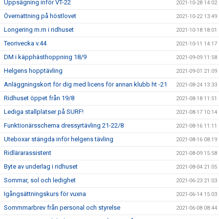
Uppsägning inför VT-22
2021-10-28 14:02
Övernattning på höstlovet
2021-10-22 13:49
Longering m.m i ridhuset
2021-10-18 18:01
Teorivecka v.44
2021-10-11 14:17
DM i käpphästhoppning 18/9
2021-09-09 11:58
Helgens hopptävling
2021-09-01 21:09
Anläggningskort för dig med licens för annan klubb ht -21
2021-08-24 13:33
Ridhuset öppet från 19/8
2021-08-18 11:51
Lediga stallplatser på SURF!
2021-08-17 10:14
Funktionärsschema dressyrtävling 21-22/8
2021-08-16 11:11
Uteboxar stängda inför helgens tävling
2021-08-16 08:19
Ridlärarassistent
2021-08-09 15:58
Byte av underlag i ridhuset
2021-08-04 21:05
Sommar, sol och ledighet
2021-06-23 21:03
Igångsättningskurs för vuxna
2021-06-14 15:03
Sommmarbrev från personal och styrelse
2021-06-08 08:44