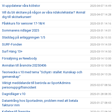
Vi uppdaterar våra kölistor
2025-04-07 14:49
Vill du bli skötare på någon av våra ridskolehästar? Anmäl
2025-04-07 14:28
dig till skötarkursen!
Påskkurs för seniorer 17-18/4
2025-03-31 14:16
Sommarens ridläger 2025
2025-03-31 14:01
Städdag på anläggningen 1/5
2025-03-26 15:55
SURF-Fonden
2025-03-19 14:59
Surf Häng 13+
2025-03-19 14:50
Försäljning av Newbody
2025-03-14 13:00
Anmälan till årsmöte 20250406
2025-03-10 10:08
Teorivecka v.10 med tema "Schyst i stallet: Kunskap och
2025-02-24 13:26
gemenskap"
Viktigt meddelande till berörda av SportAdmins
2025-02-07 08:56
personuppgiftsincident
Dagridläger v.10
2025-01-28 08:35
Dataintrång hos Sportadmin, problem med att betala
2025-01-27 08:43
fakturor mm
Kallelse till årsmöte
2025-01-27 08:34