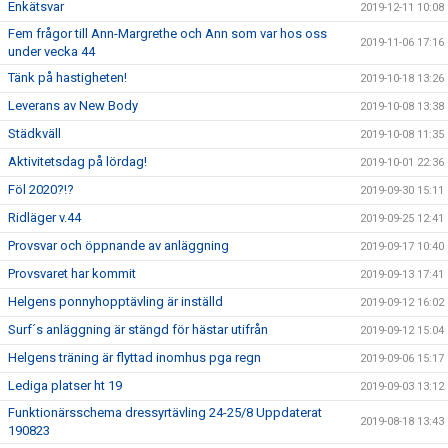
Enkätsvar
2019-12-11 10:08
Fem frågor till Ann-Margrethe och Ann som var hos oss
2019-11-06 17:16
under vecka 44
Tänk på hastigheten!
2019-10-18 13:26
Leverans av New Body
2019-10-08 13:38
Städkväll
2019-10-08 11:35
Aktivitetsdag på lördag!
2019-10-01 22:36
Föl 2020?!?
2019-09-30 15:11
Ridläger v.44
2019-09-25 12:41
Provsvar och öppnande av anläggning
2019-09-17 10:40
Provsvaret har kommit
2019-09-13 17:41
Helgens ponnyhopptävling är inställd
2019-09-12 16:02
Surf´s anläggning är stängd för hästar utifrån
2019-09-12 15:04
Helgens träning är flyttad inomhus pga regn
2019-09-06 15:17
Lediga platser ht 19
2019-09-03 13:12
Funktionärsschema dressyrtävling 24-25/8 Uppdaterat
2019-08-18 13:43
190823