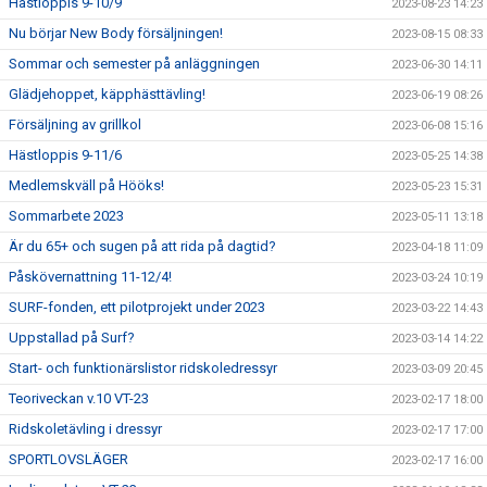
Hästloppis 9-10/9
2023-08-23 14:23
Nu börjar New Body försäljningen!
2023-08-15 08:33
Sommar och semester på anläggningen
2023-06-30 14:11
Glädjehoppet, käpphästtävling!
2023-06-19 08:26
Försäljning av grillkol
2023-06-08 15:16
Hästloppis 9-11/6
2023-05-25 14:38
Medlemskväll på Hööks!
2023-05-23 15:31
Sommarbete 2023
2023-05-11 13:18
Är du 65+ och sugen på att rida på dagtid?
2023-04-18 11:09
Påskövernattning 11-12/4!
2023-03-24 10:19
SURF-fonden, ett pilotprojekt under 2023
2023-03-22 14:43
Uppstallad på Surf?
2023-03-14 14:22
Start- och funktionärslistor ridskoledressyr
2023-03-09 20:45
Teoriveckan v.10 VT-23
2023-02-17 18:00
Ridskoletävling i dressyr
2023-02-17 17:00
SPORTLOVSLÄGER
2023-02-17 16:00