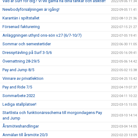
Vad är Surf för dig? Vi vill gärna ha dina tankar och åsikter!
2022-09-06 11:34
Newbodyförsäljningen är igång!
2022-09-05 11:41
Karantän i spiltstallet
2022-08-13 21:36
Försenad fakturering
2022-07-15 21:27
Anläggningen uthyrd ons-sön v.27 (6/7-10/7)
2022-07-05 19:41
Sommar och semestertider
2022-06-30 11:05
Dressyrtävling på Surf 3-5/6
2022-05-16 09:41
Övernattning 28-29/5
2022-05-06 14:42
Pay and Jump 8/5
2022-05-02 15:38
Vinnare av privatlektion
2022-04-25 15:42
Pay and Ride 7/5
2022-04-19 07:37
Sommarbete 2022
2022-04-11 10:22
Lediga stallplatser!
2022-03-15 15:05
Startlista och funktionärsschema till morgondagens Pay
2022-03-10 14:14
and Jump
Årsmöteshandlingar
2022-03-04 14:05
Anmälan till årsmöte 20/3
2022-02-23 13:09