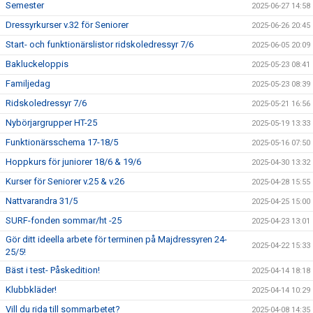
Semester
2025-06-27 14:58
Dressyrkurser v.32 för Seniorer
2025-06-26 20:45
Start- och funktionärslistor ridskoledressyr 7/6
2025-06-05 20:09
Bakluckeloppis
2025-05-23 08:41
Familjedag
2025-05-23 08:39
Ridskoledressyr 7/6
2025-05-21 16:56
Nybörjargrupper HT-25
2025-05-19 13:33
Funktionärsschema 17-18/5
2025-05-16 07:50
Hoppkurs för juniorer 18/6 & 19/6
2025-04-30 13:32
Kurser för Seniorer v.25 & v.26
2025-04-28 15:55
Nattvarandra 31/5
2025-04-25 15:00
SURF-fonden sommar/ht -25
2025-04-23 13:01
Gör ditt ideella arbete för terminen på Majdressyren 24-
2025-04-22 15:33
25/5!
Bäst i test- Påskedition!
2025-04-14 18:18
Klubbkläder!
2025-04-14 10:29
Vill du rida till sommarbetet?
2025-04-08 14:35