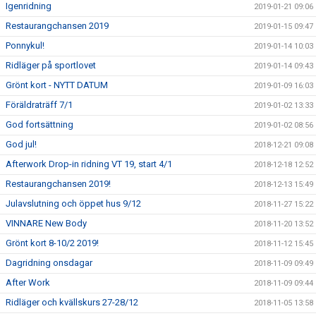
Igenridning
2019-01-21 09:06
Restaurangchansen 2019
2019-01-15 09:47
Ponnykul!
2019-01-14 10:03
Ridläger på sportlovet
2019-01-14 09:43
Grönt kort - NYTT DATUM
2019-01-09 16:03
Föräldraträff 7/1
2019-01-02 13:33
God fortsättning
2019-01-02 08:56
God jul!
2018-12-21 09:08
Afterwork Drop-in ridning VT 19, start 4/1
2018-12-18 12:52
Restaurangchansen 2019!
2018-12-13 15:49
Julavslutning och öppet hus 9/12
2018-11-27 15:22
VINNARE New Body
2018-11-20 13:52
Grönt kort 8-10/2 2019!
2018-11-12 15:45
Dagridning onsdagar
2018-11-09 09:49
After Work
2018-11-09 09:44
Ridläger och kvällskurs 27-28/12
2018-11-05 13:58