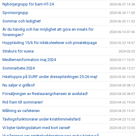
Nybörjargrupp för barn HT-24
2024-06-27 14:34
Sponsorgrupp
2024-06-24 11:00
Sommar och ledighet!
2024-06-20 11:02
Är du händig och har möjlighet att göra en insats för
2024-06-14 07:46
föreningen?
Hopptävling 15/6 för ridskoleelever och privatekipage
2024-05-23 18:47
Sitskurs för vuxna
2024-05-23
Medlemsinformation maj 2024
2024-05-17 10:01
Sommarbete 2024
2024-05-06 13:57
Hästloppis på SURF under dressyrtävlingen 25-26 maj!
2024-05-06 10:50
Nu säljer vi grillkol!
2024-04-30 08:12
Försäljningen av Restaurangchansen är avslutad!
2024-04-30 08:07
Rid fram till sommaren!
2024-04-25 19:04
Målning av cafeterian
2024-04-25 13:47
Tävlingsfunktionärer under kristihimmelsfärd
2024-04-23 15:50
Vi byter tävlingsdatum med kort varsel!
2024-04-23 10:05
Vi påminner om smittskyddsrutiner pga sjuka hästar på