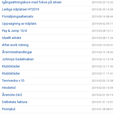
Igångsättningskurs med fokus på sitsen
2019-05-23 15:25
Lediga ridplatser HT2019
2019-05-23 14:34
Försäljningsalternativ
2019-05-14 08:44
Uppsägning av ridplats
2019-04-02 09:11
Pay & Jump 13/4
2019-03-28 13:11
Ideellt arbete
2019-03-28 11:54
After work ridning
2019-02-19 09:41
Årsmöteshandlingar
2019-02-15 18:26
Johnnys Sadelmakeri
2019-02-12 14:18
Klubbkläder
2019-02-12 11:45
Klubbkläder
2019-02-11 17:41
Teorivecka v.10
2019-02-05 15:58
Hindertid
2019-02-05 10:09
Årsmöte 24/2
2019-02-01 09:19
Delbetala faktura
2019-01-31 12:01
Ponnykul
2019-01-28 08:51