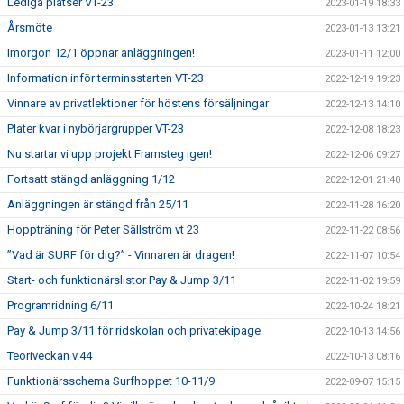
Lediga platser VT-23
2023-01-19 18:33
Årsmöte
2023-01-13 13:21
Imorgon 12/1 öppnar anläggningen!
2023-01-11 12:00
Information inför terminsstarten VT-23
2022-12-19 19:23
Vinnare av privatlektioner för höstens försäljningar
2022-12-13 14:10
Plater kvar i nybörjargrupper VT-23
2022-12-08 18:23
Nu startar vi upp projekt Framsteg igen!
2022-12-06 09:27
Fortsatt stängd anläggning 1/12
2022-12-01 21:40
Anläggningen är stängd från 25/11
2022-11-28 16:20
Hoppträning för Peter Sällström vt 23
2022-11-22 08:56
”Vad är SURF för dig?” - Vinnaren är dragen!
2022-11-07 10:54
Start- och funktionärslistor Pay & Jump 3/11
2022-11-02 19:59
Programridning 6/11
2022-10-24 18:21
Pay & Jump 3/11 för ridskolan och privatekipage
2022-10-13 14:56
Teoriveckan v.44
2022-10-13 08:16
Funktionärsschema Surfhoppet 10-11/9
2022-09-07 15:15