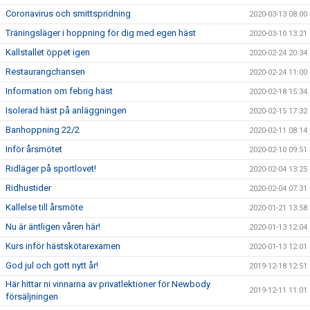
Coronavirus och smittspridning
2020-03-13 08:00
Träningsläger i hoppning för dig med egen häst
2020-03-10 13:21
Kallstallet öppet igen
2020-02-24 20:34
Restaurangchansen
2020-02-24 11:00
Information om febrig häst
2020-02-18 15:34
Isolerad häst på anläggningen
2020-02-15 17:32
Banhoppning 22/2
2020-02-11 08:14
Inför årsmötet
2020-02-10 09:51
Ridläger på sportlovet!
2020-02-04 13:25
Ridhustider
2020-02-04 07:31
Kallelse till årsmöte
2020-01-21 13:58
Nu är äntligen våren här!
2020-01-13 12:04
Kurs inför hästskötarexamen
2020-01-13 12:01
God jul och gott nytt år!
2019-12-18 12:51
Här hittar ni vinnarna av privatlektioner för Newbody
2019-12-11 11:01
försäljningen