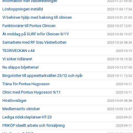
Information från valberedningen
2023-11-27 09:06
Löshoppningen inställd
2023-11-04 17:54
Vi behöver hjälp med bakning till clinicen
2023-10-31 21:03
Funktionärer till Pontus Clinicen
2023-10-27 15:01
Ät middag på SURF inför Clinicen 9/11!
2023-10-26 19:07
Samarbete med RF Sisu Västerbotten
2023-10-24 08:34
TEORIVECKAN v.44
2023-10-19
Vi söker ridlärare!
2023-10-18 13:20
Nu släpps biljetterna!
2023-10-13 07:00
Bingolotter till uppesittarkvällen 23/12 och nyår
2023-10-11 15:52
Träna för Pontus Hugosson
2023-10-11
Clinic med Pontus Hugosson 9/11
2023-10-11
Höstlovsläger
2023-10-09 08:38
Medlemsinfo oktober
2023-10-03 16:47
Lediga ridskoleplatser HT-23
2023-09-21
FRIKÖP ideellt arbete och försäljning
2023-09-11