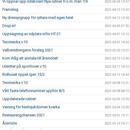
Vi öppnar upp ridskolan! Nya rutiner fr.o.m. mån 7/6
2021-06-04 13:47
Framsteg
2021-04-13 10:59
Ny dressyrgrupp för ryttare med egen häst
2021-04-12 13:58
Drop-in!
2021-04-09 07:35
Uppsägning av ridplats inför HT-21
2021-04-07 15:15
Teorivecka v.10
2021-03-01 14:04
Valberedningens förslag 2021
2021-02-20 15:57
Kom ihåg att anmäla till årsmötet!
2021-02-19 12:46
Uteritter på sportlovet v.10
2021-02-17 14:12
Ridhuset öppet igen 15/2
2021-02-15 18:44
Teorivecka v.10
2021-02-08 15:21
Vårt fasta telefonnummer upphör 8/5
2021-02-08 08:19
Uppdaterade rutiner
2021-02-05 13:59
Varning för hästsjukdomen kvarka
2021-02-04 13:33
Restaurangchansen 2021
2021-02-01 15:11
Årsmöte
2021-01-19 14:11