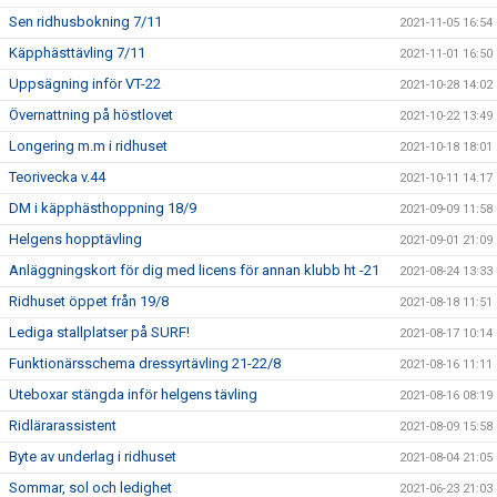
Sen ridhusbokning 7/11
2021-11-05 16:54
Käpphästtävling 7/11
2021-11-01 16:50
Uppsägning inför VT-22
2021-10-28 14:02
Övernattning på höstlovet
2021-10-22 13:49
Longering m.m i ridhuset
2021-10-18 18:01
Teorivecka v.44
2021-10-11 14:17
DM i käpphästhoppning 18/9
2021-09-09 11:58
Helgens hopptävling
2021-09-01 21:09
Anläggningskort för dig med licens för annan klubb ht -21
2021-08-24 13:33
Ridhuset öppet från 19/8
2021-08-18 11:51
Lediga stallplatser på SURF!
2021-08-17 10:14
Funktionärsschema dressyrtävling 21-22/8
2021-08-16 11:11
Uteboxar stängda inför helgens tävling
2021-08-16 08:19
Ridlärarassistent
2021-08-09 15:58
Byte av underlag i ridhuset
2021-08-04 21:05
Sommar, sol och ledighet
2021-06-23 21:03