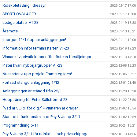
Ridskoletävling i dressyr
2023-02-17 17:00
SPORTLOVSLÄGER
2023-02-17 16:00
Lediga platser VT-23
2023-01-19 18:33
Årsmöte
2023-01-13 13:21
Imorgon 12/1 öppnar anläggningen!
2023-01-11 12:00
Information inför terminsstarten VT-23
2022-12-19 19:23
Vinnare av privatlektioner för höstens försäljningar
2022-12-13 14:10
Plater kvar i nybörjargrupper VT-23
2022-12-08 18:23
Nu startar vi upp projekt Framsteg igen!
2022-12-06 09:27
Fortsatt stängd anläggning 1/12
2022-12-01 21:40
Anläggningen är stängd från 25/11
2022-11-28 16:20
Hoppträning för Peter Sällström vt 23
2022-11-22 08:56
”Vad är SURF för dig?” - Vinnaren är dragen!
2022-11-07 10:54
Start- och funktionärslistor Pay & Jump 3/11
2022-11-02 19:59
Programridning 6/11
2022-10-24 18:21
Pay & Jump 3/11 för ridskolan och privatekipage
2022-10-13 14:56