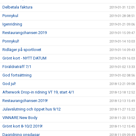
Delbetala faktura
2019-01-31 12:01
Ponnykul
2019-01-28 08:51
Igenridning
2019-01-21 09:06
Restaurangchansen 2019
2019-01-15 09:47
Ponnykul!
2019-01-14 10:03
Ridläger på sportlovet
2019-01-14 09:43
Grönt kort - NYTT DATUM
2019-01-09 16:03
Föräldraträff 7/1
2019-01-02 13:33
God fortsättning
2019-01-02 08:56
God jul!
2018-12-21 09:08
Afterwork Drop-in ridning VT 19, start 4/1
2018-12-18 12:52
Restaurangchansen 2019!
2018-12-13 15:49
Julavslutning och öppet hus 9/12
2018-11-27 15:22
VINNARE New Body
2018-11-20 13:52
Grönt kort 8-10/2 2019!
2018-11-12 15:45
Dagridning onsdagar
2018-11-09 09:49