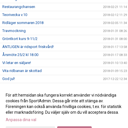
Restaurangchansen
2018-02-21 11:14
Teorivecka v.10
2018-02-12 11:29
Ridläger sommaren 2018
2018-02-05 11:34
Travmockning
2018-01-31 08:26
Gröntkort kurs 9-11/2
2018-01-31 08:00
ÄNTLIGEN är ridsport friskvård!
2018-01-17 13:58
Årsmöte 25/2 kl 18.00
2018-01-17 08:33
Vi letar en säljare!
2018-01-10 13:40
Vita ridbanan är skottad
2018-01-09 15:23
God jul!
2017-12-22 12:34
Klubbkläderna har kommit!
2017-12-21 16:27
Att lösa anläggningskort 2018
För att hemsidan ska fungera korrekt använder vi nödvändiga
2017-12-18 14:39
cookies från SportAdmin. Dessa går inte att stänga av.
Schema för teoriveckan
2017-10-26 14:45
Föreningen kan också använda frivilliga cookies, t.ex. för statistik
eller marknadsföring. Du väljer själv om du vill acceptera dessa.
Anpassa dina val
Cookie-inställningar
Gå till Webbversion