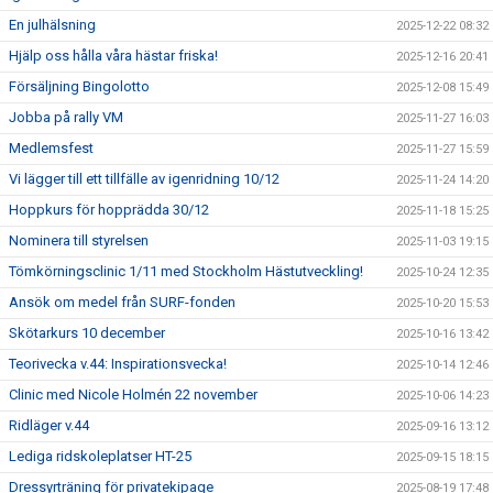
En julhälsning
2025-12-22 08:32
Hjälp oss hålla våra hästar friska!
2025-12-16 20:41
Försäljning Bingolotto
2025-12-08 15:49
Jobba på rally VM
2025-11-27 16:03
Medlemsfest
2025-11-27 15:59
Vi lägger till ett tillfälle av igenridning 10/12
2025-11-24 14:20
Hoppkurs för hopprädda 30/12
2025-11-18 15:25
Nominera till styrelsen
2025-11-03 19:15
Tömkörningsclinic 1/11 med Stockholm Hästutveckling!
2025-10-24 12:35
Ansök om medel från SURF-fonden
2025-10-20 15:53
Skötarkurs 10 december
2025-10-16 13:42
Teorivecka v.44: Inspirationsvecka!
2025-10-14 12:46
Clinic med Nicole Holmén 22 november
2025-10-06 14:23
Ridläger v.44
2025-09-16 13:12
Lediga ridskoleplatser HT-25
2025-09-15 18:15
Dressyrträning för privatekipage
2025-08-19 17:48