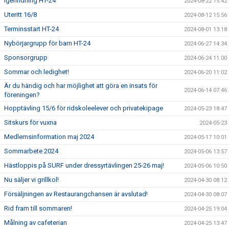
Igenridning HT-24
2024-08-22 15:42
Uteritt 16/8
2024-08-12 15:56
Terminsstart HT-24
2024-08-01 13:18
Nybörjargrupp för barn HT-24
2024-06-27 14:34
Sponsorgrupp
2024-06-24 11:00
Sommar och ledighet!
2024-06-20 11:02
Är du händig och har möjlighet att göra en insats för
2024-06-14 07:46
föreningen?
Hopptävling 15/6 för ridskoleelever och privatekipage
2024-05-23 18:47
Sitskurs för vuxna
2024-05-23
Medlemsinformation maj 2024
2024-05-17 10:01
Sommarbete 2024
2024-05-06 13:57
Hästloppis på SURF under dressyrtävlingen 25-26 maj!
2024-05-06 10:50
Nu säljer vi grillkol!
2024-04-30 08:12
Försäljningen av Restaurangchansen är avslutad!
2024-04-30 08:07
Rid fram till sommaren!
2024-04-25 19:04
Målning av cafeterian
2024-04-25 13:47