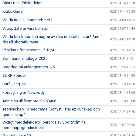
Bäst i test- Påskedition!
2025-04-14 18:18
Klubbkläder!
2025-04-14 10:29
Vill du rida till sommarbetet?
2025-04-08 14:35
Vi uppdaterar våra kölistor
2025-04-07 14:49
Vill du bli skötare på någon av våra ridskolehästar? Anmäl
2025-04-07 14:28
dig till skötarkursen!
Påskkurs för seniorer 17-18/4
2025-03-31 14:16
Sommarens ridläger 2025
2025-03-31 14:01
Städdag på anläggningen 1/5
2025-03-26 15:55
SURF-Fonden
2025-03-19 14:59
Surf Häng 13+
2025-03-19 14:50
Försäljning av Newbody
2025-03-14 13:00
Anmälan till årsmöte 20250406
2025-03-10 10:08
Teorivecka v.10 med tema "Schyst i stallet: Kunskap och
2025-02-24 13:26
gemenskap"
Viktigt meddelande till berörda av SportAdmins
2025-02-07 08:56
personuppgiftsincident
Dagridläger v.10
2025-01-28 08:35