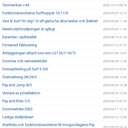
Teoriveckan v.44
2022-10-13 08:16
Funktionärsschema Surfhoppet 10-11/9
2022-09-07 15:15
Vad är Surf för dig? Vi vill gärna ha dina tankar och åsikter!
2022-09-06 11:34
Newbodyförsäljningen är igång!
2022-09-05 11:41
Karantän i spiltstallet
2022-08-13 21:36
Försenad fakturering
2022-07-15 21:27
Anläggningen uthyrd ons-sön v.27 (6/7-10/7)
2022-07-05 19:41
Sommar och semestertider
2022-06-30 11:05
Dressyrtävling på Surf 3-5/6
2022-05-16 09:41
Övernattning 28-29/5
2022-05-06 14:42
Pay and Jump 8/5
2022-05-02 15:38
Vinnare av privatlektion
2022-04-25 15:42
Pay and Ride 7/5
2022-04-19 07:37
Sommarbete 2022
2022-04-11 10:22
Lediga stallplatser!
2022-03-15 15:05
Startlista och funktionärsschema till morgondagens Pay
2022-03-10 14:14