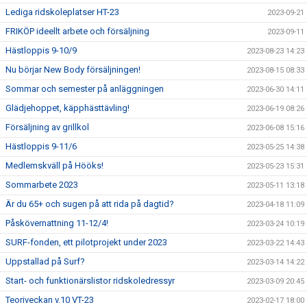
Lediga ridskoleplatser HT-23
2023-09-21
FRIKÖP ideellt arbete och försäljning
2023-09-11
Hästloppis 9-10/9
2023-08-23 14:23
Nu börjar New Body försäljningen!
2023-08-15 08:33
Sommar och semester på anläggningen
2023-06-30 14:11
Glädjehoppet, käpphästtävling!
2023-06-19 08:26
Försäljning av grillkol
2023-06-08 15:16
Hästloppis 9-11/6
2023-05-25 14:38
Medlemskväll på Hööks!
2023-05-23 15:31
Sommarbete 2023
2023-05-11 13:18
Är du 65+ och sugen på att rida på dagtid?
2023-04-18 11:09
Påskövernattning 11-12/4!
2023-03-24 10:19
SURF-fonden, ett pilotprojekt under 2023
2023-03-22 14:43
Uppstallad på Surf?
2023-03-14 14:22
Start- och funktionärslistor ridskoledressyr
2023-03-09 20:45
Teoriveckan v.10 VT-23
2023-02-17 18:00