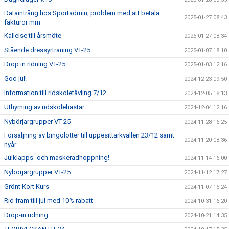
Dataintrång hos Sportadmin, problem med att betala
2025-01-27 08:43
fakturor mm
Kallelse till årsmöte
2025-01-27 08:34
Stående dressyrträning VT-25
2025-01-07 18:10
Drop in ridning VT-25
2025-01-03 12:16
God jul!
2024-12-23 09:50
Information till ridskoletävling 7/12
2024-12-05 18:13
Uthyrning av ridskolehästar
2024-12-04 12:16
Nybörjargrupper VT-25
2024-11-28 16:25
Försäljning av bingolotter till uppesittarkvällen 23/12 samt
2024-11-20 08:36
nyår
Julklapps- och maskeradhoppning!
2024-11-14 16:00
Nybörjargrupper VT-25
2024-11-12 17:27
Grönt Kort Kurs
2024-11-07 15:24
Rid fram till jul med 10% rabatt
2024-10-31 16:20
Drop-in ridning
2024-10-21 14:35