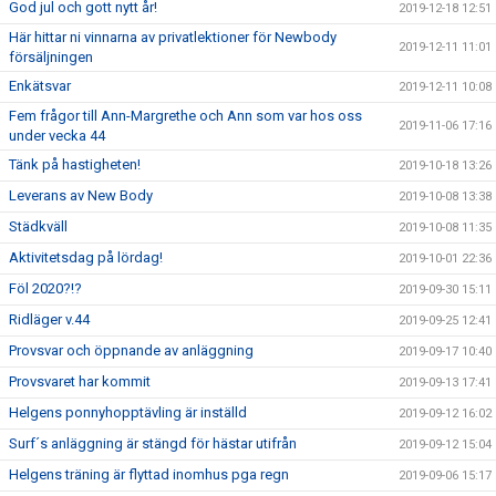
God jul och gott nytt år!
2019-12-18 12:51
Här hittar ni vinnarna av privatlektioner för Newbody
2019-12-11 11:01
försäljningen
Enkätsvar
2019-12-11 10:08
Fem frågor till Ann-Margrethe och Ann som var hos oss
2019-11-06 17:16
under vecka 44
Tänk på hastigheten!
2019-10-18 13:26
Leverans av New Body
2019-10-08 13:38
Städkväll
2019-10-08 11:35
Aktivitetsdag på lördag!
2019-10-01 22:36
Föl 2020?!?
2019-09-30 15:11
Ridläger v.44
2019-09-25 12:41
Provsvar och öppnande av anläggning
2019-09-17 10:40
Provsvaret har kommit
2019-09-13 17:41
Helgens ponnyhopptävling är inställd
2019-09-12 16:02
Surf´s anläggning är stängd för hästar utifrån
2019-09-12 15:04
Helgens träning är flyttad inomhus pga regn
2019-09-06 15:17