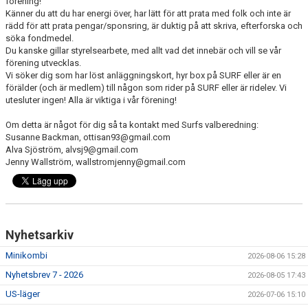
förening!
RIDHUSBOKNINGAR
Känner du att du har energi över, har lätt för att prata med folk och inte är
rädd för att prata pengar/sponsring, är duktig på att skriva, efterforska och
söka fondmedel.
IDEELLT ARBETE
Du kanske gillar styrelsearbete, med allt vad det innebär och vill se vår
förening utvecklas.
PROVISIONSFÖRSÄLJNING
Vi söker dig som har löst anläggningskort, hyr box på SURF eller är en
förälder (och är medlem) till någon som rider på SURF eller är ridelev. Vi
utesluter ingen! Alla är viktiga i vår förening!
FRAMSTEG
Om detta är något för dig så ta kontakt med Surfs valberedning:
BOTNIA HÄSTKLINIK
Susanne Backman, ottisan93@gmail.com
Alva Sjöström, alvsj9@gmail.com
SURF-FONDEN
Jenny Wallström, wallstromjenny@gmail.com
SURF-HÄNG
TORSDAGSDRESSYREN
Nyhetsarkiv
BOKNINGAR
Minikombi
2026-08-06 15:28
Nyhetsbrev 7 - 2026
2026-08-05 17:43
US-läger
2026-07-06 15:10