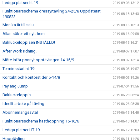
Lediga platser ht 19
2019-09-03 13:12
Funktionärsschema dressyrtävling 24-25/8 Uppdaterat
2019-08-18 13:43
190823
Monika är till salu
2019-08-16 10:13
Allan söker ett nytt hem
2019-08-16 09:58
Bakluckeloppisen INSTÄLLD!
2019-08-13 16:21
After Work ridning!
2019-08-07 17:07
Möte inför ponnyhopptävlingen 14-15/9
2019-08-07 13:14
Terminsstart ht 19
2019-08-05 19:57
Kontakt och kontorstider 5-14/8
2019-08-05 19:26
Pay ang Jump
2019-07-04 11:56
Bakluckeloppis
2019-06-28 08:24
Ideellt arbete på tävling
2019-06-26 08:38
Abonnemangsavtal
2019-06-13 14:48
Funktionärsschema hästhoppning 15-16/6
2019-06-13 14:07
Lediga platser HT 19
2019-06-12 15:03
Hopptävling
2019-06-11 11:26