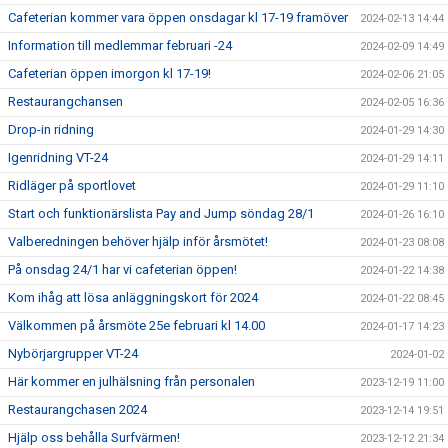
Cafeterian kommer vara öppen onsdagar kl 17-19 framöver
2024-02-13 14:44
Information till medlemmar februari -24
2024-02-09 14:49
Cafeterian öppen imorgon kl 17-19!
2024-02-06 21:05
Restaurangchansen
2024-02-05 16:36
Drop-in ridning
2024-01-29 14:30
Igenridning VT-24
2024-01-29 14:11
Ridläger på sportlovet
2024-01-29 11:10
Start och funktionärslista Pay and Jump söndag 28/1
2024-01-26 16:10
Valberedningen behöver hjälp inför årsmötet!
2024-01-23 08:08
På onsdag 24/1 har vi cafeterian öppen!
2024-01-22 14:38
Kom ihåg att lösa anläggningskort för 2024
2024-01-22 08:45
Välkommen på årsmöte 25e februari kl 14.00
2024-01-17 14:23
Nybörjargrupper VT-24
2024-01-02
Här kommer en julhälsning från personalen
2023-12-19 11:00
Restaurangchasen 2024
2023-12-14 19:51
Hjälp oss behålla Surfvärmen!
2023-12-12 21:34