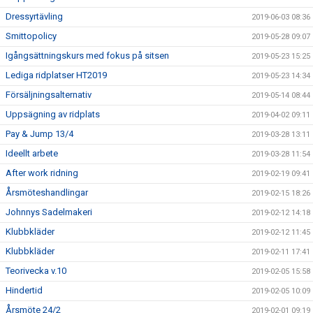
Dressyrtävling
2019-06-03 08:36
Smittopolicy
2019-05-28 09:07
Igångsättningskurs med fokus på sitsen
2019-05-23 15:25
Lediga ridplatser HT2019
2019-05-23 14:34
Försäljningsalternativ
2019-05-14 08:44
Uppsägning av ridplats
2019-04-02 09:11
Pay & Jump 13/4
2019-03-28 13:11
Ideellt arbete
2019-03-28 11:54
After work ridning
2019-02-19 09:41
Årsmöteshandlingar
2019-02-15 18:26
Johnnys Sadelmakeri
2019-02-12 14:18
Klubbkläder
2019-02-12 11:45
Klubbkläder
2019-02-11 17:41
Teorivecka v.10
2019-02-05 15:58
Hindertid
2019-02-05 10:09
Årsmöte 24/2
2019-02-01 09:19