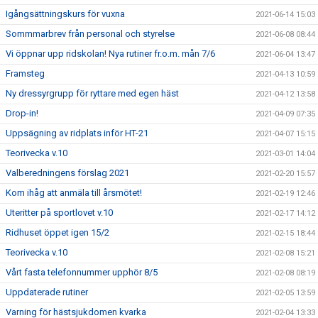
Igångsättningskurs för vuxna
2021-06-14 15:03
Sommmarbrev från personal och styrelse
2021-06-08 08:44
Vi öppnar upp ridskolan! Nya rutiner fr.o.m. mån 7/6
2021-06-04 13:47
Framsteg
2021-04-13 10:59
Ny dressyrgrupp för ryttare med egen häst
2021-04-12 13:58
Drop-in!
2021-04-09 07:35
Uppsägning av ridplats inför HT-21
2021-04-07 15:15
Teorivecka v.10
2021-03-01 14:04
Valberedningens förslag 2021
2021-02-20 15:57
Kom ihåg att anmäla till årsmötet!
2021-02-19 12:46
Uteritter på sportlovet v.10
2021-02-17 14:12
Ridhuset öppet igen 15/2
2021-02-15 18:44
Teorivecka v.10
2021-02-08 15:21
Vårt fasta telefonnummer upphör 8/5
2021-02-08 08:19
Uppdaterade rutiner
2021-02-05 13:59
Varning för hästsjukdomen kvarka
2021-02-04 13:33