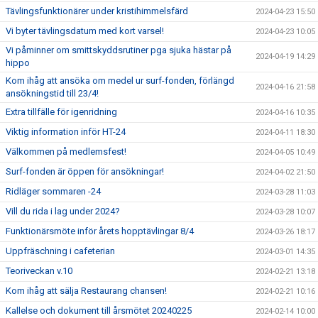
Tävlingsfunktionärer under kristihimmelsfärd
2024-04-23 15:50
Vi byter tävlingsdatum med kort varsel!
2024-04-23 10:05
Vi påminner om smittskyddsrutiner pga sjuka hästar på
2024-04-19 14:29
hippo
Kom ihåg att ansöka om medel ur surf-fonden, förlängd
2024-04-16 21:58
ansökningstid till 23/4!
Extra tillfälle för igenridning
2024-04-16 10:35
Viktig information inför HT-24
2024-04-11 18:30
Välkommen på medlemsfest!
2024-04-05 10:49
Surf-fonden är öppen för ansökningar!
2024-04-02 21:50
Ridläger sommaren -24
2024-03-28 11:03
Vill du rida i lag under 2024?
2024-03-28 10:07
Funktionärsmöte inför årets hopptävlingar 8/4
2024-03-26 18:17
Uppfräschning i cafeterian
2024-03-01 14:35
Teoriveckan v.10
2024-02-21 13:18
Kom ihåg att sälja Restaurang chansen!
2024-02-21 10:16
Kallelse och dokument till årsmötet 20240225
2024-02-14 10:00