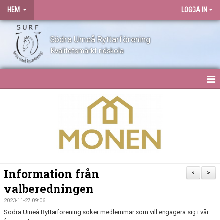
HEM
LOGGA IN
Södra Umeå Ryttarförening
Kvalitetsmärkt ridskola
HEM
NYHETER
OM SURF
KONTAKT
Information från
<
>
valberedningen
ANLÄGGNING
2023-11-27 09:06
BLI MEDLEM
Södra Umeå Ryttarförening söker medlemmar som vill engagera sig i vår