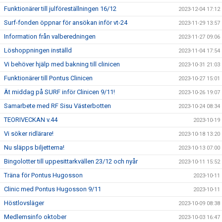
Funktionärer till julföreställningen 16/12
2023-12-04 17:12
Surf-fonden öppnar för ansökan inför vt-24
2023-11-29 13:57
Information från valberedningen
2023-11-27 09:06
Löshoppningen inställd
2023-11-04 17:54
Vi behöver hjälp med bakning till clinicen
2023-10-31 21:03
Funktionärer till Pontus Clinicen
2023-10-27 15:01
Ät middag på SURF inför Clinicen 9/11!
2023-10-26 19:07
Samarbete med RF Sisu Västerbotten
2023-10-24 08:34
TEORIVECKAN v.44
2023-10-19
Vi söker ridlärare!
2023-10-18 13:20
Nu släpps biljetterna!
2023-10-13 07:00
Bingolotter till uppesittarkvällen 23/12 och nyår
2023-10-11 15:52
Träna för Pontus Hugosson
2023-10-11
Clinic med Pontus Hugosson 9/11
2023-10-11
Höstlovsläger
2023-10-09 08:38
Medlemsinfo oktober
2023-10-03 16:47