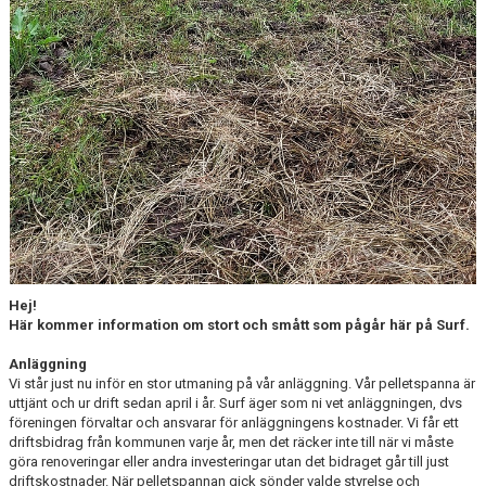
Hej!
Här kommer information om stort och smått som pågår här på Surf.
Anläggning
Vi står just nu inför en stor utmaning på vår anläggning. Vår pelletspanna är
uttjänt och ur drift sedan april i år. Surf äger som ni vet anläggningen, dvs
föreningen förvaltar och ansvarar för anläggningens kostnader. Vi får ett
driftsbidrag från kommunen varje år, men det räcker inte till när vi måste
göra renoveringar eller andra investeringar utan det bidraget går till just
driftskostnader. När pelletspannan gick sönder valde styrelse och