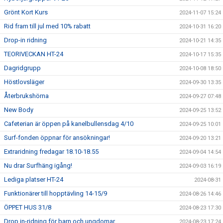
Grönt Kort Kurs
2024-11-07 15:24
Rid fram till jul med 10% rabatt
2024-10-31 16:20
Drop-in ridning
2024-10-21 14:35
TEORIVECKAN HT-24
2024-10-17 15:35
Dagridgrupp
2024-10-08 18:50
Höstlovsläger
2024-09-30 13:35
Återbrukshörna
2024-09-27 07:48
New Body
2024-09-25 13:52
Cafeterian är öppen på kanelbullensdag 4/10
2024-09-25 10:01
Surf-fonden öppnar för ansökningar!
2024-09-20 13:21
Extraridning fredagar 18.10-18.55
2024-09-04 14:54
Nu drar Surfhäng igång!
2024-09-03 16:19
Lediga platser HT-24
2024-08-31
Funktionärer till hopptävling 14-15/9
2024-08-26 14:46
ÖPPET HUS 31/8
2024-08-23 17:30
Drop in-ridning för barn och ungdomar
2024-08-23 17:24