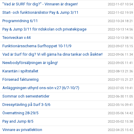
”Vad är SURF för dig?” - Vinnaren är dragen!
2022-11-07 10:54
Start- och funktionärslistor Pay & Jump 3/11
2022-11-02 19:59
Programridning 6/11
2022-10-24 18:21
Pay & Jump 3/11 för ridskolan och privatekipage
2022-10-13 14:56
Teoriveckan v.44
2022-10-13 08:16
Funktionärsschema Surfhoppet 10-11/9
2022-09-07 15:15
Vad är Surf för dig? Vi vill gärna ha dina tankar och åsikter!
2022-09-06 11:34
Newbodyförsäljningen är igång!
2022-09-05 11:41
Karantän i spiltstallet
2022-08-13 21:36
Försenad fakturering
2022-07-15 21:27
Anläggningen uthyrd ons-sön v.27 (6/7-10/7)
2022-07-05 19:41
Sommar och semestertider
2022-06-30 11:05
Dressyrtävling på Surf 3-5/6
2022-05-16 09:41
Övernattning 28-29/5
2022-05-06 14:42
Pay and Jump 8/5
2022-05-02 15:38
Vinnare av privatlektion
2022-04-25 15:42