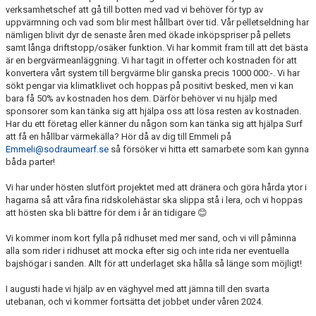
verksamhetschef att gå till botten med vad vi behöver för typ av
uppvärmning och vad som blir mest hållbart över tid. Vår pelletseldning har
nämligen blivit dyr de senaste åren med ökade inköpspriser på pellets
samt långa driftstopp/osäker funktion. Vi har kommit fram till att det bästa
är en bergvärmeanläggning. Vi har tagit in offerter och kostnaden för att
konvertera vårt system till bergvärme blir ganska precis 1000 000:-. Vi har
sökt pengar via klimatklivet och hoppas på positivt besked, men vi kan
bara få 50% av kostnaden hos dem. Därför behöver vi nu hjälp med
sponsorer som kan tänka sig att hjälpa oss att lösa resten av kostnaden.
Har du ett företag eller känner du någon som kan tänka sig att hjälpa Surf
att få en hållbar värmekälla? Hör då av dig till Emmeli på
Emmeli@sodraumearf.se
så försöker vi hitta ett samarbete som kan gynna
båda parter!
Vi har under hösten slutfört projektet med att dränera och göra hårda ytor i
hagarna så att våra fina ridskolehästar ska slippa stå i lera, och vi hoppas
att hösten ska bli bättre för dem i år än tidigare 😊
Vi kommer inom kort fylla på ridhuset med mer sand, och vi vill påminna
alla som rider i ridhuset att mocka efter sig och inte rida ner eventuella
bajshögar i sanden. Allt för att underlaget ska hålla så länge som möjligt!
I augusti hade vi hjälp av en väghyvel med att jämna till den svarta
utebanan, och vi kommer fortsätta det jobbet under våren 2024.