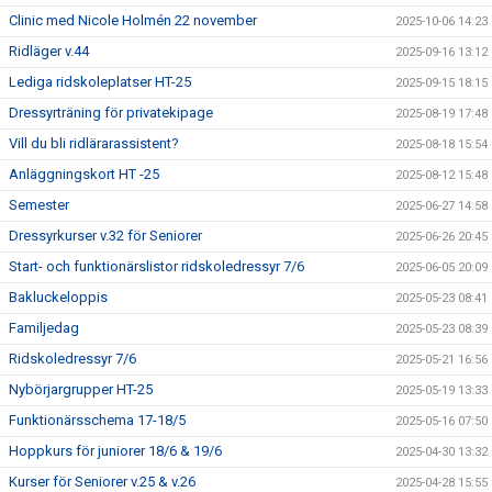
Clinic med Nicole Holmén 22 november
2025-10-06 14:23
Ridläger v.44
2025-09-16 13:12
Lediga ridskoleplatser HT-25
2025-09-15 18:15
Dressyrträning för privatekipage
2025-08-19 17:48
Vill du bli ridlärarassistent?
2025-08-18 15:54
Anläggningskort HT -25
2025-08-12 15:48
Semester
2025-06-27 14:58
Dressyrkurser v.32 för Seniorer
2025-06-26 20:45
Start- och funktionärslistor ridskoledressyr 7/6
2025-06-05 20:09
Bakluckeloppis
2025-05-23 08:41
Familjedag
2025-05-23 08:39
Ridskoledressyr 7/6
2025-05-21 16:56
Nybörjargrupper HT-25
2025-05-19 13:33
Funktionärsschema 17-18/5
2025-05-16 07:50
Hoppkurs för juniorer 18/6 & 19/6
2025-04-30 13:32
Kurser för Seniorer v.25 & v.26
2025-04-28 15:55