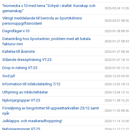
Teorivecka v.10 med tema "Schyst i stallet: Kunskap och
2025-02-24 13:26
gemenskap"
Viktigt meddelande till berörda av SportAdmins
2025-02-07 08:56
personuppgiftsincident
Dagridläger v.10
2025-01-28 08:35
Dataintrång hos Sportadmin, problem med att betala
2025-01-27 08:43
fakturor mm
Kallelse till årsmöte
2025-01-27 08:34
Stående dressyrträning VT-25
2025-01-07 18:10
Drop in ridning VT-25
2025-01-03 12:16
God jul!
2024-12-23 09:50
Information till ridskoletävling 7/12
2024-12-05 18:13
Uthyrning av ridskolehästar
2024-12-04 12:16
Nybörjargrupper VT-25
2024-11-28 16:25
Försäljning av bingolotter till uppesittarkvällen 23/12 samt
2024-11-20 08:36
nyår
Julklapps- och maskeradhoppning!
2024-11-14 16:00
Nybörjargrupper VT-25
2024-11-12 17:27