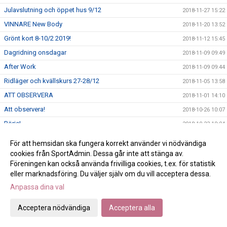
Julavslutning och öppet hus 9/12
2018-11-27 15:22
VINNARE New Body
2018-11-20 13:52
Grönt kort 8-10/2 2019!
2018-11-12 15:45
Dagridning onsdagar
2018-11-09 09:49
After Work
2018-11-09 09:44
Ridläger och kvällskurs 27-28/12
2018-11-05 13:58
ATT OBSERVERA
2018-11-01 14:10
Att observera!
2018-10-26 10:07
Börje!
2018-10-23 10:04
Ridskoletävling dressyr 4/11
2018-10-17 12:43
För att hemsidan ska fungera korrekt använder vi nödvändiga
RYKTRALLY!
2018-10-15 14:44
cookies från SportAdmin. Dessa går inte att stänga av.
Föreningen kan också använda frivilliga cookies, t.ex. för statistik
Dagridläger vuxna
2018-10-10 16:53
eller marknadsföring. Du väljer själv om du vill acceptera dessa.
Abonnemangsavtal 2019
2018-10-04 15:35
Anpassa dina val
Teoriveckan v.44
2018-10-04 15:30
Acceptera nödvändiga
Acceptera alla
Dagridläger höstlovet
2018-10-04 10:26
New Body
2018-10-02 08:44