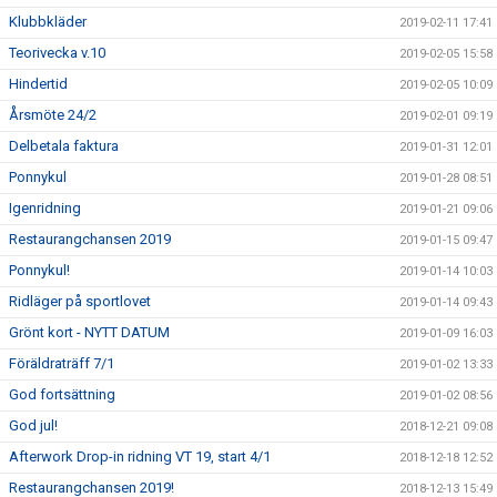
Klubbkläder
2019-02-11 17:41
Teorivecka v.10
2019-02-05 15:58
Hindertid
2019-02-05 10:09
Årsmöte 24/2
2019-02-01 09:19
Delbetala faktura
2019-01-31 12:01
Ponnykul
2019-01-28 08:51
Igenridning
2019-01-21 09:06
Restaurangchansen 2019
2019-01-15 09:47
Ponnykul!
2019-01-14 10:03
Ridläger på sportlovet
2019-01-14 09:43
Grönt kort - NYTT DATUM
2019-01-09 16:03
Föräldraträff 7/1
2019-01-02 13:33
God fortsättning
2019-01-02 08:56
God jul!
2018-12-21 09:08
Afterwork Drop-in ridning VT 19, start 4/1
2018-12-18 12:52
Restaurangchansen 2019!
2018-12-13 15:49