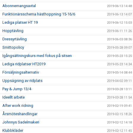
Abonnemangsavtal
2019-06-13 14:48
Funktionärsschema hästhoppning 15-16/6
2019-06-13 14:07
Lediga platser HT 19
2019-06-12 15:03
Hopptävling
2019-06-11 11:26
Dressyrtävling
2019-06-03 08:36
Smittopolicy
2019-05-28 09:07
Igångsättningskurs med fokus på sitsen
2019-05-23 15:25
Lediga ridplatser HT2019
2019-05-23 14:34
Försäljningsalternativ
2019-05-14 08:44
Uppsägning av ridplats
2019-04-02 09:11
Pay & Jump 13/4
2019-03-28 13:11
Ideellt arbete
2019-03-28 11:54
After work ridning
2019-02-19 09:41
Årsmöteshandlingar
2019-02-15 18:26
Johnnys Sadelmakeri
2019-02-12 14:18
Klubbkläder
2019-02-12 11:45