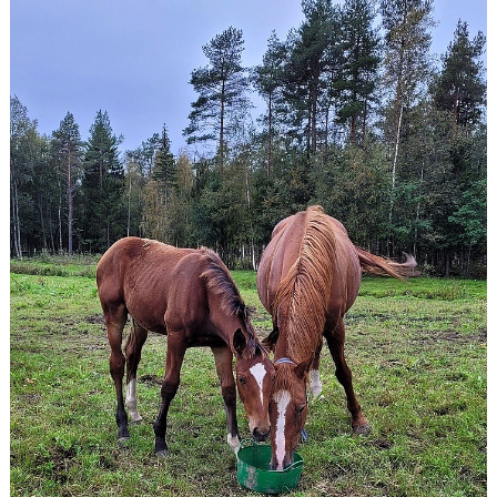
RIDHUSBOKNINGAR
IDEELLT ARBETE
PROVISIONSFÖRSÄLJNING
FRAMSTEG
BOTNIA HÄSTKLINIK
SURF-FONDEN
SURF-HÄNG
TORSDAGSDRESSYREN
BOKNINGAR