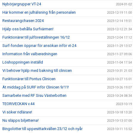
Nybörjargrupper VT-24
2024-01-02
Här kommer en julhälsning från personalen
2023-12-19 11:00
Restaurangchasen 2024
2023-12-14 19:51
Hjälp oss behålla Surfvärmen!
2023-12-12 21:34
Funktionärer till julföreställningen 16/12
2023-12-04 17:12
Surf-fonden öppnar för ansökan inför vt-24
2023-11-29 13:57
Information från valberedningen
2023-11-27 09:06
Löshoppningen inställd
2023-11-04 17:54
Vi behöver hjälp med bakning till clinicen
2023-10-31 21:03
Funktionärer till Pontus Clinicen
2023-10-27 15:01
Ät middag på SURF inför Clinicen 9/11!
2023-10-26 19:07
Samarbete med RF Sisu Västerbotten
2023-10-24 08:34
TEORIVECKAN v.44
2023-10-19
Vi söker ridlärare!
2023-10-18 13:20
Nu släpps biljetterna!
2023-10-13 07:00
Bingolotter till uppesittarkvällen 23/12 och nyår
2023-10-11 15:52