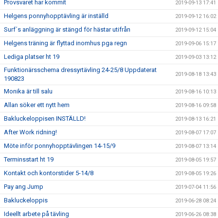
Provsvaret har kommit
2019-09-13 17:41
Helgens ponnyhopptävling är inställd
2019-09-12 16:02
Surf´s anläggning är stängd för hästar utifrån
2019-09-12 15:04
Helgens träning är flyttad inomhus pga regn
2019-09-06 15:17
Lediga platser ht 19
2019-09-03 13:12
Funktionärsschema dressyrtävling 24-25/8 Uppdaterat
2019-08-18 13:43
190823
Monika är till salu
2019-08-16 10:13
Allan söker ett nytt hem
2019-08-16 09:58
Bakluckeloppisen INSTÄLLD!
2019-08-13 16:21
After Work ridning!
2019-08-07 17:07
Möte inför ponnyhopptävlingen 14-15/9
2019-08-07 13:14
Terminsstart ht 19
2019-08-05 19:57
Kontakt och kontorstider 5-14/8
2019-08-05 19:26
Pay ang Jump
2019-07-04 11:56
Bakluckeloppis
2019-06-28 08:24
Ideellt arbete på tävling
2019-06-26 08:38