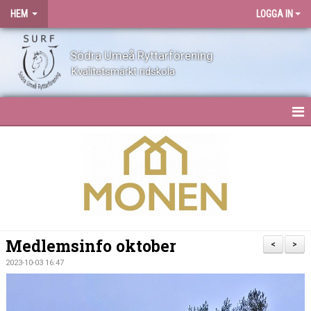
HEM
LOGGA IN
Södra Umeå Ryttarförening
Kvalitetsmärkt ridskola
HEM
NYHETER
OM SURF
KONTAKT
Medlemsinfo oktober
<
>
ANLÄGGNING
2023-10-03 16:47
BLI MEDLEM