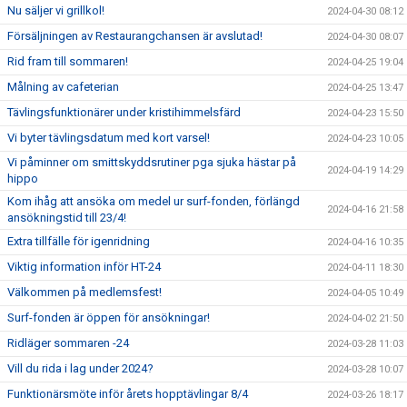
Nu säljer vi grillkol!
2024-04-30 08:12
Försäljningen av Restaurangchansen är avslutad!
2024-04-30 08:07
Rid fram till sommaren!
2024-04-25 19:04
Målning av cafeterian
2024-04-25 13:47
Tävlingsfunktionärer under kristihimmelsfärd
2024-04-23 15:50
Vi byter tävlingsdatum med kort varsel!
2024-04-23 10:05
Vi påminner om smittskyddsrutiner pga sjuka hästar på
2024-04-19 14:29
hippo
Kom ihåg att ansöka om medel ur surf-fonden, förlängd
2024-04-16 21:58
ansökningstid till 23/4!
Extra tillfälle för igenridning
2024-04-16 10:35
Viktig information inför HT-24
2024-04-11 18:30
Välkommen på medlemsfest!
2024-04-05 10:49
Surf-fonden är öppen för ansökningar!
2024-04-02 21:50
Ridläger sommaren -24
2024-03-28 11:03
Vill du rida i lag under 2024?
2024-03-28 10:07
Funktionärsmöte inför årets hopptävlingar 8/4
2024-03-26 18:17