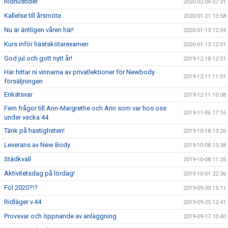
Ridhustider
2020-02-04 07:31
Kallelse till årsmöte
2020-01-21 13:58
Nu är äntligen våren här!
2020-01-13 12:04
Kurs inför hästskötarexamen
2020-01-13 12:01
God jul och gott nytt år!
2019-12-18 12:51
Här hittar ni vinnarna av privatlektioner för Newbody
2019-12-11 11:01
försäljningen
Enkätsvar
2019-12-11 10:08
Fem frågor till Ann-Margrethe och Ann som var hos oss
2019-11-06 17:16
under vecka 44
Tänk på hastigheten!
2019-10-18 13:26
Leverans av New Body
2019-10-08 13:38
Städkväll
2019-10-08 11:35
Aktivitetsdag på lördag!
2019-10-01 22:36
Föl 2020?!?
2019-09-30 15:11
Ridläger v.44
2019-09-25 12:41
Provsvar och öppnande av anläggning
2019-09-17 10:40