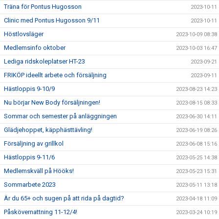
Träna för Pontus Hugosson
2023-10-11
Clinic med Pontus Hugosson 9/11
2023-10-11
Höstlovsläger
2023-10-09 08:38
Medlemsinfo oktober
2023-10-03 16:47
Lediga ridskoleplatser HT-23
2023-09-21
FRIKÖP ideellt arbete och försäljning
2023-09-11
Hästloppis 9-10/9
2023-08-23 14:23
Nu börjar New Body försäljningen!
2023-08-15 08:33
Sommar och semester på anläggningen
2023-06-30 14:11
Glädjehoppet, käpphästtävling!
2023-06-19 08:26
Försäljning av grillkol
2023-06-08 15:16
Hästloppis 9-11/6
2023-05-25 14:38
Medlemskväll på Hööks!
2023-05-23 15:31
Sommarbete 2023
2023-05-11 13:18
Är du 65+ och sugen på att rida på dagtid?
2023-04-18 11:09
Påskövernattning 11-12/4!
2023-03-24 10:19