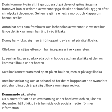
Doris kommer tyvärr att få galoppera ut på de evigt gröna ängarna
framöver, hon är utdömd av veterinär pga de skador hon fick i ryggen efter
sin olycka i december. Ge henne gärna en extra morot och klappa om
henne i stallet!
Anton har ont i sina framhovar och behandlas av veterinär. Vi vet inte hur
länge det är kvar innan han är på väg tillbaka.
Donny har vrickat sig men är förhoppningsvis snart på väg tillbaka.
Olle kommer säljas eftersom han inte passar i verksamheten.
Lusen har fått en sparkskada och vi hoppas att han ska läka ut den och
komma tillbaka under hösten.
Kate har konstaterats med spatt på ett bakben, men är på väg tillbaka.
Bree har vrickat sig och är behandlad för det, vi hoppas att hon svarar bra
på behandling och är på väg tillbaka om några veckor.
Kommande aktiviteter
Us planerar för att ha en övernattning under höstlovet och en julshow i
december, håll utkik på vår hemsida och sociala medier för mer
information!