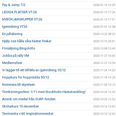
Pay & Jump 7/2
2026-01-14 15:05
LEDIGA PLATSER VT-26
2026-01-13 17:24
NYBÖRJARGRUPPER VT-26
2026-01-13 17:21
Igenridning VT26
2026-01-07 15:38
En julhälsning
2025-12-22 08:32
Hjälp oss hålla våra hästar friska!
2025-12-16 20:41
Försäljning Bingolotto
2025-12-08 15:49
Jobba på rally VM
2025-11-27 16:03
Medlemsfest
2025-11-27 15:59
Vi lägger till ett tillfälle av igenridning 10/12
2025-11-24 14:20
Hoppkurs för hopprädda 30/12
2025-11-18 15:25
Nominera till styrelsen
2025-11-03 19:15
Tömkörningsclinic 1/11 med Stockholm Hästutveckling!
2025-10-24 12:35
Ansök om medel från SURF-fonden
2025-10-20 15:53
Skötarkurs 10 december
2025-10-16 13:42
Teorivecka v.44: Inspirationsvecka!
2025-10-14 12:46