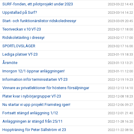
SURF-fonden, ett pilotprojekt under 2023
2023-03-22 14:43
Uppstallad på Surf?
2023-03-14 14:22
Start- och funktionärslistor ridskoledressyr
2023-03-09 20:45
Teoriveckan v.10 VT-23
2023-02-17 18:00
Ridskoletävling i dressyr
2023-02-17 17:00
SPORTLOVSLÄGER
2023-02-17 16:00
Lediga platser VT-23
2023-01-19 18:33
Årsmöte
2023-01-13 13:21
Imorgon 12/1 öppnar anläggningen!
2023-01-11 12:00
Information inför terminsstarten VT-23
2022-12-19 19:23
Vinnare av privatlektioner för höstens försäljningar
2022-12-13 14:10
Plater kvar i nybörjargrupper VT-23
2022-12-08 18:23
Nu startar vi upp projekt Framsteg igen!
2022-12-06 09:27
Fortsatt stängd anläggning 1/12
2022-12-01 21:40
Anläggningen är stängd från 25/11
2022-11-28 16:20
Hoppträning för Peter Sällström vt 23
2022-11-22 08:56