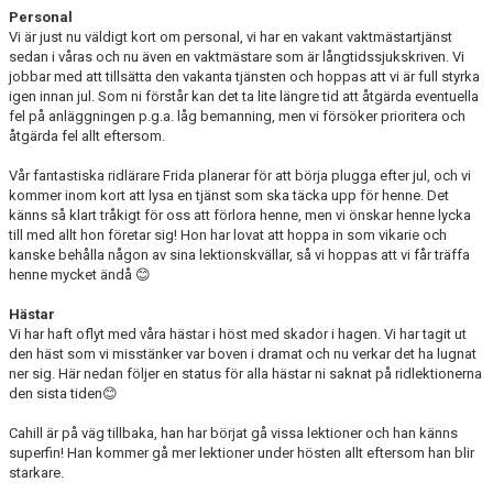
Personal
Vi är just nu väldigt kort om personal, vi har en vakant vaktmästartjänst
sedan i våras och nu även en vaktmästare som är långtidssjukskriven. Vi
jobbar med att tillsätta den vakanta tjänsten och hoppas att vi är full styrka
igen innan jul. Som ni förstår kan det ta lite längre tid att åtgärda eventuella
fel på anläggningen p.g.a. låg bemanning, men vi försöker prioritera och
åtgärda fel allt eftersom.
Vår fantastiska ridlärare Frida planerar för att börja plugga efter jul, och vi
kommer inom kort att lysa en tjänst som ska täcka upp för henne. Det
känns så klart tråkigt för oss att förlora henne, men vi önskar henne lycka
till med allt hon företar sig! Hon har lovat att hoppa in som vikarie och
kanske behålla någon av sina lektionskvällar, så vi hoppas att vi får träffa
henne mycket ändå 😊
Hästar
Vi har haft oflyt med våra hästar i höst med skador i hagen. Vi har tagit ut
den häst som vi misstänker var boven i dramat och nu verkar det ha lugnat
ner sig. Här nedan följer en status för alla hästar ni saknat på ridlektionerna
den sista tiden😊
Cahill är på väg tillbaka, han har börjat gå vissa lektioner och han känns
superfin! Han kommer gå mer lektioner under hösten allt eftersom han blir
starkare.