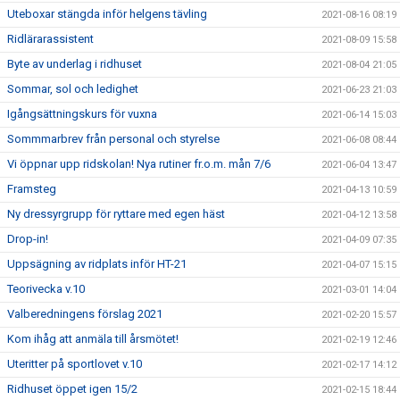
Uteboxar stängda inför helgens tävling
2021-08-16 08:19
Ridlärarassistent
2021-08-09 15:58
Byte av underlag i ridhuset
2021-08-04 21:05
Sommar, sol och ledighet
2021-06-23 21:03
Igångsättningskurs för vuxna
2021-06-14 15:03
Sommmarbrev från personal och styrelse
2021-06-08 08:44
Vi öppnar upp ridskolan! Nya rutiner fr.o.m. mån 7/6
2021-06-04 13:47
Framsteg
2021-04-13 10:59
Ny dressyrgrupp för ryttare med egen häst
2021-04-12 13:58
Drop-in!
2021-04-09 07:35
Uppsägning av ridplats inför HT-21
2021-04-07 15:15
Teorivecka v.10
2021-03-01 14:04
Valberedningens förslag 2021
2021-02-20 15:57
Kom ihåg att anmäla till årsmötet!
2021-02-19 12:46
Uteritter på sportlovet v.10
2021-02-17 14:12
Ridhuset öppet igen 15/2
2021-02-15 18:44