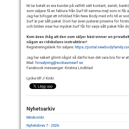
Ni tar betalt av era kunder på valfritt sätt kontant, swish, ba
som säljare få en faktura från Surf till samma mejl som ni får an
Jag har bifogat ett infoblad från New Body med info till er so
Surf är per sålt paket. Dom har även justerat priserna för först
och bilden visar hur mycket Surf får för varje sålt paket från d
Kom även ihåg att den som säljer bäst vinner en privatlek
någon av ridskolans instruktörer!
Registreringslänk för säljare:
https://portal.newbodyfamily.
Jag har säkert glömt något så därför kan det vara bra för er at
Mail:
forsaljning@sodraumearf.se
Facebook messenger: Kristina Lindblad
Lycka till! // Kicki
Nyhetsarkiv
Minikombi
Nyhetsbrev 7 - 2026