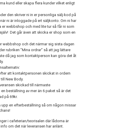
ma kund eller skapa flera kunder vilket enligt
er den skriver ni in er personliga sälj-kod på
när ni är inloggade på ert säljkonto. Om ni har
ia er webbshop och med lite tur så får ni som
 själv! Det går även att skicka er shop som en
ia er webbshop och det närmar sig sista dagen
der rubriken ”Mina ordrar” så att jag lättare
måste då jag som kontaktperson kan göra det åt
dy.
nsalternativ:
efter att kontaktpersonen skickat in ordern
 till New Body.
veransen skickad till närmaste
d en beställning av mer än 6 paket så är det
ad på 69kr.
a upp en efterbeställning så om någon missar
 chans!
onger i cafeterian/teorisalen där lådorna är
nfo om det när leveransen har anlänt.