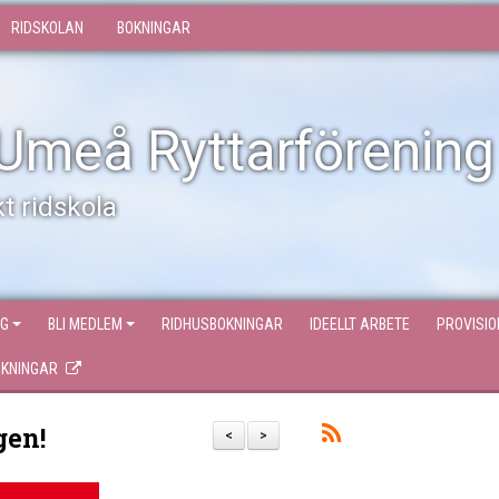
RIDSKOLAN
BOKNINGAR
Umeå Ryttarförening
t ridskola
NG
BLI MEDLEM
RIDHUSBOKNINGAR
IDEELLT ARBETE
PROVISI
OKNINGAR
gen!
<
>