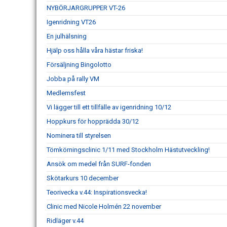
NYBÖRJARGRUPPER VT-26
Igenridning VT26
En julhälsning
Hjälp oss hålla våra hästar friska!
Försäljning Bingolotto
Jobba på rally VM
Medlemsfest
Vi lägger till ett tillfälle av igenridning 10/12
Hoppkurs för hopprädda 30/12
Nominera till styrelsen
Tömkörningsclinic 1/11 med Stockholm Hästutveckling!
Ansök om medel från SURF-fonden
Skötarkurs 10 december
Teorivecka v.44: Inspirationsvecka!
Clinic med Nicole Holmén 22 november
Ridläger v.44