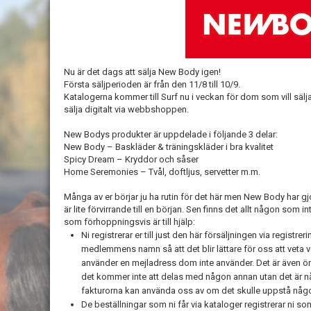
Nu är det dags att sälja New Body igen!
Första säljperioden är från den 11/8 till 10/9.
Katalogerna kommer till Surf nu i veckan för dom som vill säl
sälja digitalt via webbshoppen.
New Bodys produkter är uppdelade i följande 3 delar:
New Body – Baskläder & träningskläder i bra kvalitet
Spicy Dream – Kryddor och såser
Home Seremonies – Tvål, doftljus, servetter m.m.
Många av er börjar ju ha rutin för det här men New Body har gj
är lite förvirrande till en början. Sen finns det allt någon som 
som förhoppningsvis är till hjälp:
Ni registrerar er till just den här försäljningen via registr
medlemmens namn så att det blir lättare för oss att veta v
använder en mejladress dom inte använder. Det är även ö
det kommer inte att delas med någon annan utan det är 
fakturorna kan använda oss av om det skulle uppstå någo
De beställningar som ni får via kataloger registrerar ni so