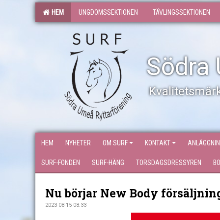
HEM
UNGDOMSSEKTIONEN
TÄVLINGSSEKTIONEN
Södra 
Kvalitetsmärk
HEM
NYHETER
OM SURF
KONTAKT
ANLÄGGNI
SURF-FONDEN
SURF-HÄNG
TORSDAGSDRESSYREN
B
Nu börjar New Body försäljnin
2023-08-15 08:33