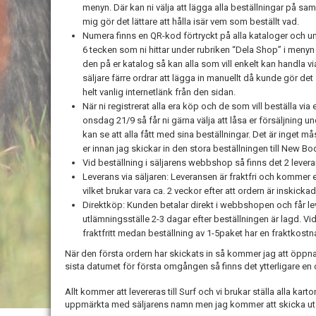
menyn. Där kan ni välja att lägga alla beställningar på sam
mig gör det lättare att hålla isär vem som beställt vad.
Numera finns en QR-kod förtryckt på alla kataloger och und
6 tecken som ni hittar under rubriken “Dela Shop” i menyn 
den på er katalog så kan alla som vill enkelt kan handla v
säljare färre ordrar att lägga in manuellt då kunde gör det
helt vanlig internetlänk från den sidan.
När ni registrerat alla era köp och de som vill beställa v
onsdag 21/9 så får ni gärna välja att låsa er försäljning un
kan se att alla fått med sina beställningar. Det är inget 
er innan jag skickar in den stora beställningen till New Bo
Vid beställning i säljarens webbshop så finns det 2 levera
Leverans via säljaren: Leveransen är fraktfri och kommer 
vilket brukar vara ca. 2 veckor efter att ordern är inskickad
Direktköp: Kunden betalar direkt i webbshopen och får le
utlämningsställe 2-3 dagar efter beställningen är lagd. Vi
fraktfritt medan beställning av 1-5paket har en fraktkostn
När den första ordern har skickats in så kommer jag att öppn
sista datumet för första omgången så finns det ytterligare en
Allt kommer att levereras till Surf och vi brukar ställa alla kart
uppmärkta med säljarens namn men jag kommer att skicka ut i