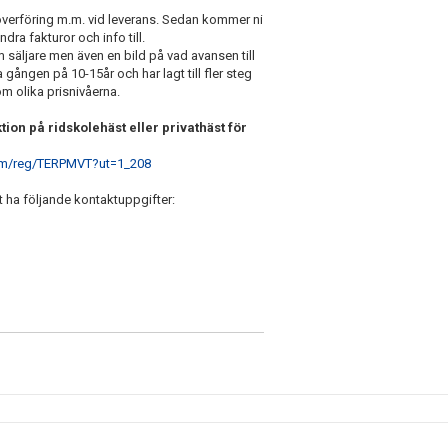
nköverföring m.m. vid leverans. Sedan kommer ni
dra fakturor och info till.
m säljare men även en bild på vad avansen till
a gången på 10-15år och har lagt till fler steg
om olika prisnivåerna.
tion på ridskolehäst eller privathäst för
com/reg/TERPMVT?ut=1_208
t ha följande kontaktuppgifter: