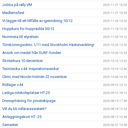
Jobba på rally VM
2025-11-27 16:03
Medlemsfest
2025-11-27 15:59
Vi lägger till ett tillfälle av igenridning 10/12
2025-11-24 14:20
Hoppkurs för hopprädda 30/12
2025-11-18 15:25
Nominera till styrelsen
2025-11-03 19:15
Tömkörningsclinic 1/11 med Stockholm Hästutveckling!
2025-10-24 12:35
Ansök om medel från SURF-fonden
2025-10-20 15:53
Skötarkurs 10 december
2025-10-16 13:42
Teorivecka v.44: Inspirationsvecka!
2025-10-14 12:46
Clinic med Nicole Holmén 22 november
2025-10-06 14:23
Ridläger v.44
2025-09-16 13:12
Lediga ridskoleplatser HT-25
2025-09-15 18:15
Dressyrträning för privatekipage
2025-08-19 17:48
Vill du bli ridlärarassistent?
2025-08-18 15:54
Anläggningskort HT -25
2025-08-12 15:48
Semester
2025-06-27 14:58