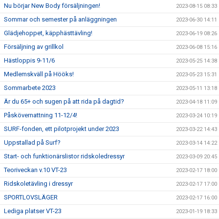
Nu börjar New Body försäljningen!
2023-08-15 08:33
Sommar och semester på anläggningen
2023-06-30 14:11
Glädjehoppet, käpphästtävling!
2023-06-19 08:26
Försäljning av grillkol
2023-06-08 15:16
Hästloppis 9-11/6
2023-05-25 14:38
Medlemskväll på Hööks!
2023-05-23 15:31
Sommarbete 2023
2023-05-11 13:18
Är du 65+ och sugen på att rida på dagtid?
2023-04-18 11:09
Påskövernattning 11-12/4!
2023-03-24 10:19
SURF-fonden, ett pilotprojekt under 2023
2023-03-22 14:43
Uppstallad på Surf?
2023-03-14 14:22
Start- och funktionärslistor ridskoledressyr
2023-03-09 20:45
Teoriveckan v.10 VT-23
2023-02-17 18:00
Ridskoletävling i dressyr
2023-02-17 17:00
SPORTLOVSLÄGER
2023-02-17 16:00
Lediga platser VT-23
2023-01-19 18:33