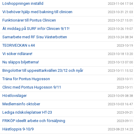
Löshoppningen inställd
2023-11-04 17:54
Vi behöver hjälp med bakning till clinicen
2023-10-31 21:03
Funktionärer till Pontus Clinicen
2023-10-27 15:01
Ät middag på SURF inför Clinicen 9/11!
2023-10-26 19:07
Samarbete med RF Sisu Västerbotten
2023-10-24 08:34
TEORIVECKAN v.44
2023-10-19
Vi söker ridlärare!
2023-10-18 13:20
Nu släpps biljetterna!
2023-10-13 07:00
Bingolotter till uppesittarkvällen 23/12 och nyår
2023-10-11 15:52
Träna för Pontus Hugosson
2023-10-11
Clinic med Pontus Hugosson 9/11
2023-10-11
Höstlovsläger
2023-10-09 08:38
Medlemsinfo oktober
2023-10-03 16:47
Lediga ridskoleplatser HT-23
2023-09-21
FRIKÖP ideellt arbete och försäljning
2023-09-11
Hästloppis 9-10/9
2023-08-23 14:23