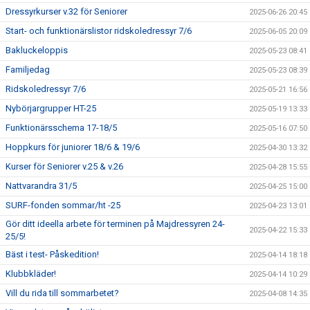
Dressyrkurser v.32 för Seniorer
2025-06-26 20:45
Start- och funktionärslistor ridskoledressyr 7/6
2025-06-05 20:09
Bakluckeloppis
2025-05-23 08:41
Familjedag
2025-05-23 08:39
Ridskoledressyr 7/6
2025-05-21 16:56
Nybörjargrupper HT-25
2025-05-19 13:33
Funktionärsschema 17-18/5
2025-05-16 07:50
Hoppkurs för juniorer 18/6 & 19/6
2025-04-30 13:32
Kurser för Seniorer v.25 & v.26
2025-04-28 15:55
Nattvarandra 31/5
2025-04-25 15:00
SURF-fonden sommar/ht -25
2025-04-23 13:01
Gör ditt ideella arbete för terminen på Majdressyren 24-
2025-04-22 15:33
25/5!
Bäst i test- Påskedition!
2025-04-14 18:18
Klubbkläder!
2025-04-14 10:29
Vill du rida till sommarbetet?
2025-04-08 14:35