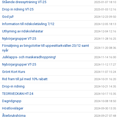
Stående dressyrträning VT-25
2025-01-07 18:10
Drop in ridning VT-25
2025-01-03 12:16
God jul!
2024-12-23 09:50
Information till ridskoletävling 7/12
2024-12-05 18:13
Uthyrning av ridskolehästar
2024-12-04 12:16
Nybörjargrupper VT-25
2024-11-28 16:25
Försäljning av bingolotter till uppesittarkvällen 23/12 samt
2024-11-20 08:36
nyår
Julklapps- och maskeradhoppning!
2024-11-14 16:00
Nybörjargrupper VT-25
2024-11-12 17:27
Grönt Kort Kurs
2024-11-07 15:24
Rid fram till jul med 10% rabatt
2024-10-31 16:20
Drop-in ridning
2024-10-21 14:35
TEORIVECKAN HT-24
2024-10-17 15:35
Dagridgrupp
2024-10-08 18:50
Höstlovsläger
2024-09-30 13:35
Återbrukshörna
2024-09-27 07:48