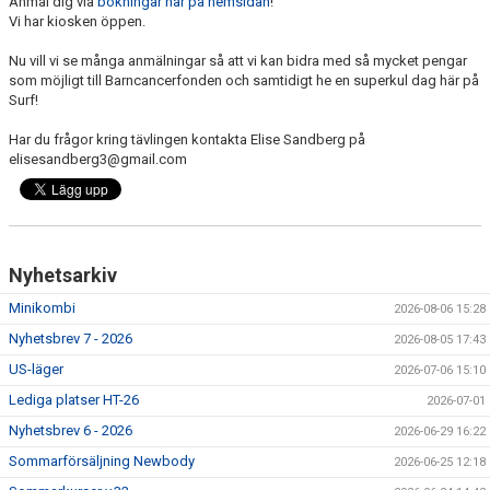
Anmäl dig via
bokningar här på hemsidan
!
Vi har kiosken öppen.
Nu vill vi se många anmälningar så att vi kan bidra med så mycket pengar
som möjligt till Barncancerfonden och samtidigt he en superkul dag här på
Surf!
Har du frågor kring tävlingen kontakta Elise Sandberg på
elisesandberg3@gmail.com
Nyhetsarkiv
Minikombi
2026-08-06 15:28
Nyhetsbrev 7 - 2026
2026-08-05 17:43
US-läger
2026-07-06 15:10
Lediga platser HT-26
2026-07-01
Nyhetsbrev 6 - 2026
2026-06-29 16:22
Sommarförsäljning Newbody
2026-06-25 12:18