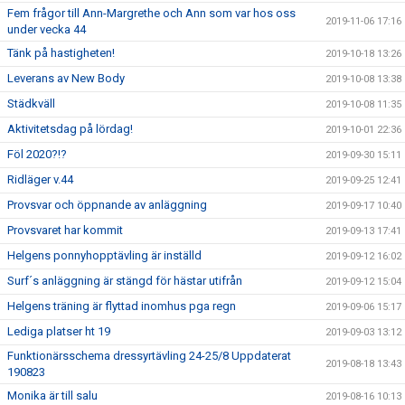
Fem frågor till Ann-Margrethe och Ann som var hos oss
2019-11-06 17:16
under vecka 44
Tänk på hastigheten!
2019-10-18 13:26
Leverans av New Body
2019-10-08 13:38
Städkväll
2019-10-08 11:35
Aktivitetsdag på lördag!
2019-10-01 22:36
Föl 2020?!?
2019-09-30 15:11
Ridläger v.44
2019-09-25 12:41
Provsvar och öppnande av anläggning
2019-09-17 10:40
Provsvaret har kommit
2019-09-13 17:41
Helgens ponnyhopptävling är inställd
2019-09-12 16:02
Surf´s anläggning är stängd för hästar utifrån
2019-09-12 15:04
Helgens träning är flyttad inomhus pga regn
2019-09-06 15:17
Lediga platser ht 19
2019-09-03 13:12
Funktionärsschema dressyrtävling 24-25/8 Uppdaterat
2019-08-18 13:43
190823
Monika är till salu
2019-08-16 10:13