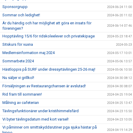
Sponsorgrupp
2024-06-24 11:00
Sommar och ledighet!
2024-06-20 11:02
Är du händig och har möjlighet att göra en insats för
2024-06-14 07:46
föreningen?
Hopptävling 15/6 för ridskoleelever och privatekipage
2024-05-23 18:47
Sitskurs för vuxna
2024-05-23
Medlemsinformation maj 2024
2024-05-17 10:01
Sommarbete 2024
2024-05-06 13:57
Hästloppis på SURF under dressyrtävlingen 25-26 maj!
2024-05-06 10:50
Nu säljer vi grillkol!
2024-04-30 08:12
Försäljningen av Restaurangchansen är avslutad!
2024-04-30 08:07
Rid fram till sommaren!
2024-04-25 19:04
Målning av cafeterian
2024-04-25 13:47
Tävlingsfunktionärer under kristihimmelsfärd
2024-04-23 15:50
Vi byter tävlingsdatum med kort varsel!
2024-04-23 10:05
Vi påminner om smittskyddsrutiner pga sjuka hästar på
2024-04-19 14:29
hippo