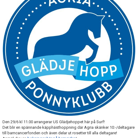
RIDHUSBOKNINGAR
IDEELLT ARBETE
PROVISIONSFÖRSÄLJNING
FRAMSTEG
BOTNIA HÄSTKLINIK
SURF-FONDEN
SURF-HÄNG
TORSDAGSDRESSYREN
BOKNINGAR
Den 29/6 kl 11.00 arrangerar US Glädjehoppet här på Surf!
Det blir en spännande käpphästhoppning där Agria skänker 10:-/deltagare
till barncancerfonden och även delar ut rosetter till alla deltagare!