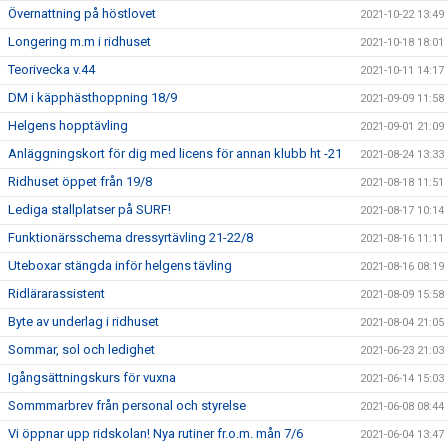
Övernattning på höstlovet
2021-10-22 13:49
Longering m.m i ridhuset
2021-10-18 18:01
Teorivecka v.44
2021-10-11 14:17
DM i käpphästhoppning 18/9
2021-09-09 11:58
Helgens hopptävling
2021-09-01 21:09
Anläggningskort för dig med licens för annan klubb ht -21
2021-08-24 13:33
Ridhuset öppet från 19/8
2021-08-18 11:51
Lediga stallplatser på SURF!
2021-08-17 10:14
Funktionärsschema dressyrtävling 21-22/8
2021-08-16 11:11
Uteboxar stängda inför helgens tävling
2021-08-16 08:19
Ridlärarassistent
2021-08-09 15:58
Byte av underlag i ridhuset
2021-08-04 21:05
Sommar, sol och ledighet
2021-06-23 21:03
Igångsättningskurs för vuxna
2021-06-14 15:03
Sommmarbrev från personal och styrelse
2021-06-08 08:44
Vi öppnar upp ridskolan! Nya rutiner fr.o.m. mån 7/6
2021-06-04 13:47