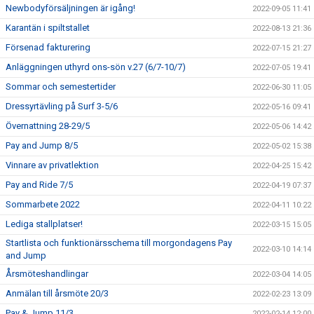
Newbodyförsäljningen är igång!
2022-09-05 11:41
Karantän i spiltstallet
2022-08-13 21:36
Försenad fakturering
2022-07-15 21:27
Anläggningen uthyrd ons-sön v.27 (6/7-10/7)
2022-07-05 19:41
Sommar och semestertider
2022-06-30 11:05
Dressyrtävling på Surf 3-5/6
2022-05-16 09:41
Övernattning 28-29/5
2022-05-06 14:42
Pay and Jump 8/5
2022-05-02 15:38
Vinnare av privatlektion
2022-04-25 15:42
Pay and Ride 7/5
2022-04-19 07:37
Sommarbete 2022
2022-04-11 10:22
Lediga stallplatser!
2022-03-15 15:05
Startlista och funktionärsschema till morgondagens Pay
2022-03-10 14:14
and Jump
Årsmöteshandlingar
2022-03-04 14:05
Anmälan till årsmöte 20/3
2022-02-23 13:09
Pay & Jump 11/3
2022-02-14 12:00