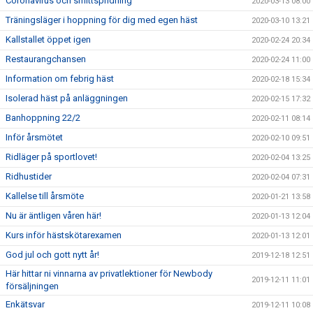
Coronavirus och smittspridning
2020-03-13 08:00
Träningsläger i hoppning för dig med egen häst
2020-03-10 13:21
Kallstallet öppet igen
2020-02-24 20:34
Restaurangchansen
2020-02-24 11:00
Information om febrig häst
2020-02-18 15:34
Isolerad häst på anläggningen
2020-02-15 17:32
Banhoppning 22/2
2020-02-11 08:14
Inför årsmötet
2020-02-10 09:51
Ridläger på sportlovet!
2020-02-04 13:25
Ridhustider
2020-02-04 07:31
Kallelse till årsmöte
2020-01-21 13:58
Nu är äntligen våren här!
2020-01-13 12:04
Kurs inför hästskötarexamen
2020-01-13 12:01
God jul och gott nytt år!
2019-12-18 12:51
Här hittar ni vinnarna av privatlektioner för Newbody
2019-12-11 11:01
försäljningen
Enkätsvar
2019-12-11 10:08