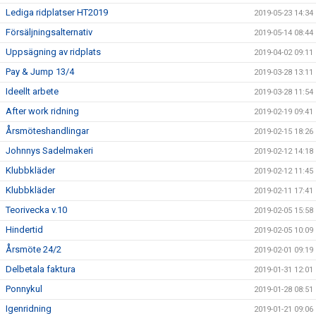
Lediga ridplatser HT2019
2019-05-23 14:34
Försäljningsalternativ
2019-05-14 08:44
Uppsägning av ridplats
2019-04-02 09:11
Pay & Jump 13/4
2019-03-28 13:11
Ideellt arbete
2019-03-28 11:54
After work ridning
2019-02-19 09:41
Årsmöteshandlingar
2019-02-15 18:26
Johnnys Sadelmakeri
2019-02-12 14:18
Klubbkläder
2019-02-12 11:45
Klubbkläder
2019-02-11 17:41
Teorivecka v.10
2019-02-05 15:58
Hindertid
2019-02-05 10:09
Årsmöte 24/2
2019-02-01 09:19
Delbetala faktura
2019-01-31 12:01
Ponnykul
2019-01-28 08:51
Igenridning
2019-01-21 09:06