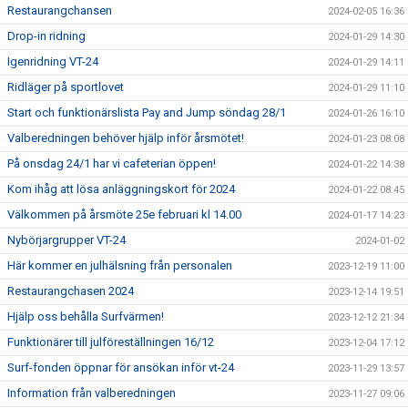
Restaurangchansen
2024-02-05 16:36
Drop-in ridning
2024-01-29 14:30
Igenridning VT-24
2024-01-29 14:11
Ridläger på sportlovet
2024-01-29 11:10
Start och funktionärslista Pay and Jump söndag 28/1
2024-01-26 16:10
Valberedningen behöver hjälp inför årsmötet!
2024-01-23 08:08
På onsdag 24/1 har vi cafeterian öppen!
2024-01-22 14:38
Kom ihåg att lösa anläggningskort för 2024
2024-01-22 08:45
Välkommen på årsmöte 25e februari kl 14.00
2024-01-17 14:23
Nybörjargrupper VT-24
2024-01-02
Här kommer en julhälsning från personalen
2023-12-19 11:00
Restaurangchasen 2024
2023-12-14 19:51
Hjälp oss behålla Surfvärmen!
2023-12-12 21:34
Funktionärer till julföreställningen 16/12
2023-12-04 17:12
Surf-fonden öppnar för ansökan inför vt-24
2023-11-29 13:57
Information från valberedningen
2023-11-27 09:06