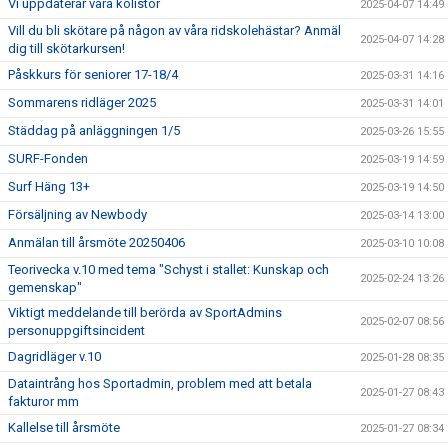
Vi uppdaterar våra kölistor
2025-04-07 14:49
Vill du bli skötare på någon av våra ridskolehästar? Anmäl
2025-04-07 14:28
dig till skötarkursen!
Påskkurs för seniorer 17-18/4
2025-03-31 14:16
Sommarens ridläger 2025
2025-03-31 14:01
Städdag på anläggningen 1/5
2025-03-26 15:55
SURF-Fonden
2025-03-19 14:59
Surf Häng 13+
2025-03-19 14:50
Försäljning av Newbody
2025-03-14 13:00
Anmälan till årsmöte 20250406
2025-03-10 10:08
Teorivecka v.10 med tema "Schyst i stallet: Kunskap och
2025-02-24 13:26
gemenskap"
Viktigt meddelande till berörda av SportAdmins
2025-02-07 08:56
personuppgiftsincident
Dagridläger v.10
2025-01-28 08:35
Dataintrång hos Sportadmin, problem med att betala
2025-01-27 08:43
fakturor mm
Kallelse till årsmöte
2025-01-27 08:34