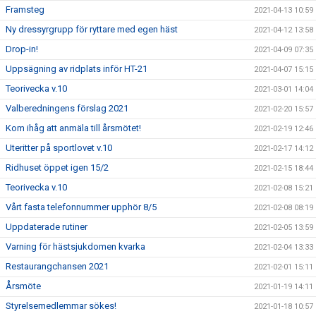
Framsteg
2021-04-13 10:59
Ny dressyrgrupp för ryttare med egen häst
2021-04-12 13:58
Drop-in!
2021-04-09 07:35
Uppsägning av ridplats inför HT-21
2021-04-07 15:15
Teorivecka v.10
2021-03-01 14:04
Valberedningens förslag 2021
2021-02-20 15:57
Kom ihåg att anmäla till årsmötet!
2021-02-19 12:46
Uteritter på sportlovet v.10
2021-02-17 14:12
Ridhuset öppet igen 15/2
2021-02-15 18:44
Teorivecka v.10
2021-02-08 15:21
Vårt fasta telefonnummer upphör 8/5
2021-02-08 08:19
Uppdaterade rutiner
2021-02-05 13:59
Varning för hästsjukdomen kvarka
2021-02-04 13:33
Restaurangchansen 2021
2021-02-01 15:11
Årsmöte
2021-01-19 14:11
Styrelsemedlemmar sökes!
2021-01-18 10:57