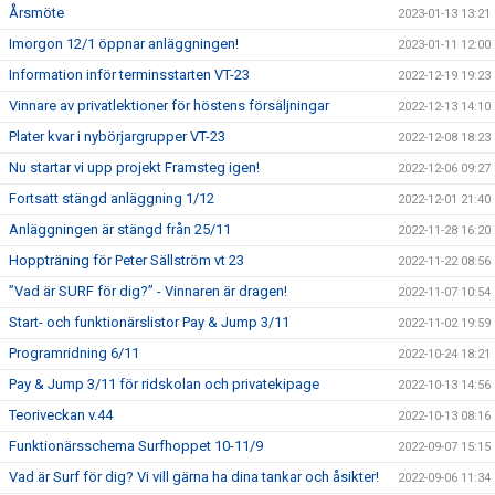
Årsmöte
2023-01-13 13:21
Imorgon 12/1 öppnar anläggningen!
2023-01-11 12:00
Information inför terminsstarten VT-23
2022-12-19 19:23
Vinnare av privatlektioner för höstens försäljningar
2022-12-13 14:10
Plater kvar i nybörjargrupper VT-23
2022-12-08 18:23
Nu startar vi upp projekt Framsteg igen!
2022-12-06 09:27
Fortsatt stängd anläggning 1/12
2022-12-01 21:40
Anläggningen är stängd från 25/11
2022-11-28 16:20
Hoppträning för Peter Sällström vt 23
2022-11-22 08:56
”Vad är SURF för dig?” - Vinnaren är dragen!
2022-11-07 10:54
Start- och funktionärslistor Pay & Jump 3/11
2022-11-02 19:59
Programridning 6/11
2022-10-24 18:21
Pay & Jump 3/11 för ridskolan och privatekipage
2022-10-13 14:56
Teoriveckan v.44
2022-10-13 08:16
Funktionärsschema Surfhoppet 10-11/9
2022-09-07 15:15
Vad är Surf för dig? Vi vill gärna ha dina tankar och åsikter!
2022-09-06 11:34