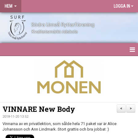
HEM
LOGGA IN
Södra Umeå Ryttarförening
Kvalitetsmärkt ridskola
HEM
NYHETER
OM SURF
KONTAKT
VINNARE New Body
<
>
ANLÄGGNING
2018-11-20 13:52
Vinnarna av en privatlektion, som sålde hela 71 paket var är Alice
Johansson och Ann Lindmark. Stort grattis och bra jobbat :)
BLI MEDLEM