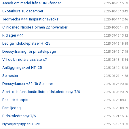
Ansök om medel från SURF-fonden
2025-10-20 15:53
Skötarkurs 10 december
2025-10-16 13:42
Teorivecka v.44: Inspirationsvecka!
2025-10-14 12:46
Clinic med Nicole Holmén 22 november
2025-10-06 14:23
Ridläger v.44
2025-09-16 13:12
Lediga ridskoleplatser HT-25
2025-09-15 18:15
Dressyrträning för privatekipage
2025-08-19 17:48
Vill du bli ridlärarassistent?
2025-08-18 15:54
Anläggningskort HT -25
2025-08-12 15:48
Semester
2025-06-27 14:58
Dressyrkurser v.32 för Seniorer
2025-06-26 20:45
Start- och funktionärslistor ridskoledressyr 7/6
2025-06-05 20:09
Bakluckeloppis
2025-05-23 08:41
Familjedag
2025-05-23 08:39
Ridskoledressyr 7/6
2025-05-21 16:56
Nybörjargrupper HT-25
2025-05-19 13:33