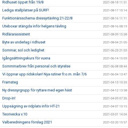
Ridhuset öppet från 19/8
2021-08-18 11:51
Lediga stallplatser på SURF!
2021-08-17 10:14
Funktionärsschema dressyrtävling 21-22/8
2021-08-16 11:11
Uteboxar stängda inför helgens tävling
2021-08-16 08:19
Ridlärarassistent
2021-08-09 15:58
Byte av underlag i ridhuset
2021-08-04 21:05
Sommar, sol och ledighet
2021-06-23 21:03
Igångsättningskurs för vuxna
2021-06-14 15:03
Sommmarbrev från personal och styrelse
2021-06-08 08:44
Vi öppnar upp ridskolan! Nya rutiner fr.o.m. mån 7/6
2021-06-04 13:47
Framsteg
2021-04-13 10:59
Ny dressyrgrupp för ryttare med egen häst
2021-04-12 13:58
Drop-in!
2021-04-09 07:35
Uppsägning av ridplats inför HT-21
2021-04-07 15:15
Teorivecka v.10
2021-03-01 14:04
Valberedningens förslag 2021
2021-02-20 15:57