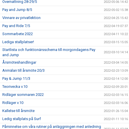
Övernattning 28-29/5
2022-05-06 14:42
Pay and Jump 8/5
2022-05-02 15:38
Vinnare av privatlektion
2022-04-25 15:42
Pay and Ride 7/5
2022-04-19 07:37
Sommarbete 2022
2022-04-11 10:22
Lediga stallplatser!
2022-03-15 15:05
Startlista och funktionärsschema till morgondagens Pay
2022-03-10 14:14
and Jump
Årsmöteshandlingar
2022-03-04 14:05
Anmälan till årsmöte 20/3
2022-02-23 13:09
Pay & Jump 11/3
2022-02-14 12:00
Teorivecka v.10
2022-02-09 20:01
Ridläger sommaren 2022
2022-02-03 16:15
Ridläger v.10
2022-02-03 16:06
Kallelse till årsmöte
2022-01-26 15:04
Ledig stallplats på Surf
2022-01-11 10:16
Påminnelse om våra rutiner på anläggningen med anledning