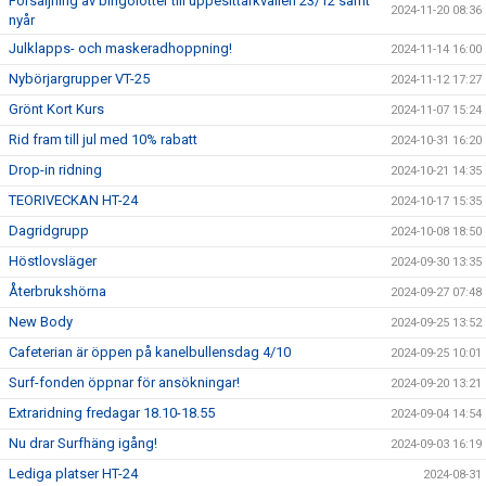
Försäljning av bingolotter till uppesittarkvällen 23/12 samt
2024-11-20 08:36
nyår
Julklapps- och maskeradhoppning!
2024-11-14 16:00
Nybörjargrupper VT-25
2024-11-12 17:27
Grönt Kort Kurs
2024-11-07 15:24
Rid fram till jul med 10% rabatt
2024-10-31 16:20
Drop-in ridning
2024-10-21 14:35
TEORIVECKAN HT-24
2024-10-17 15:35
Dagridgrupp
2024-10-08 18:50
Höstlovsläger
2024-09-30 13:35
Återbrukshörna
2024-09-27 07:48
New Body
2024-09-25 13:52
Cafeterian är öppen på kanelbullensdag 4/10
2024-09-25 10:01
Surf-fonden öppnar för ansökningar!
2024-09-20 13:21
Extraridning fredagar 18.10-18.55
2024-09-04 14:54
Nu drar Surfhäng igång!
2024-09-03 16:19
Lediga platser HT-24
2024-08-31