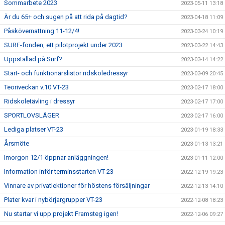
Sommarbete 2023
2023-05-11 13:18
Är du 65+ och sugen på att rida på dagtid?
2023-04-18 11:09
Påskövernattning 11-12/4!
2023-03-24 10:19
SURF-fonden, ett pilotprojekt under 2023
2023-03-22 14:43
Uppstallad på Surf?
2023-03-14 14:22
Start- och funktionärslistor ridskoledressyr
2023-03-09 20:45
Teoriveckan v.10 VT-23
2023-02-17 18:00
Ridskoletävling i dressyr
2023-02-17 17:00
SPORTLOVSLÄGER
2023-02-17 16:00
Lediga platser VT-23
2023-01-19 18:33
Årsmöte
2023-01-13 13:21
Imorgon 12/1 öppnar anläggningen!
2023-01-11 12:00
Information inför terminsstarten VT-23
2022-12-19 19:23
Vinnare av privatlektioner för höstens försäljningar
2022-12-13 14:10
Plater kvar i nybörjargrupper VT-23
2022-12-08 18:23
Nu startar vi upp projekt Framsteg igen!
2022-12-06 09:27