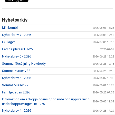
RIDHUSBOKNINGAR
IDEELLT ARBETE
Nyhetsarkiv
PROVISIONSFÖRSÄLJNING
Minikombi
2026-08-06 15:28
Nyhetsbrev 7 - 2026
2026-08-05 17:43
FRAMSTEG
US-läger
2026-07-06 15:10
BOTNIA HÄSTKLINIK
Lediga platser HT-26
2026-07-01
Nyhetsbrev 6 - 2026
2026-06-29 16:22
SURF-FONDEN
Sommarförsäljning Newbody
2026-06-25 12:18
Sommarkurser v.32
SURF-HÄNG
2026-06-24 14:42
Nyhetsbrev 5 - 2026
2026-06-02 16:36
TORSDAGSDRESSYREN
Sommarkurser v.26
2026-06-01 15:28
Familjedagen 2026
2026-05-22 07:36
BOKNINGAR
Information om anläggningens öppnande och uppstallning
2026-05-05 11:04
under hopptävlingen 16-17/5
Nyhetsbrev 4 - 2026
2026-04-28 17:29