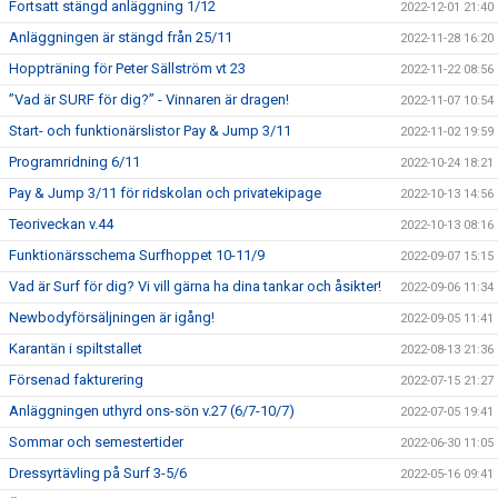
Fortsatt stängd anläggning 1/12
2022-12-01 21:40
Anläggningen är stängd från 25/11
2022-11-28 16:20
Hoppträning för Peter Sällström vt 23
2022-11-22 08:56
”Vad är SURF för dig?” - Vinnaren är dragen!
2022-11-07 10:54
Start- och funktionärslistor Pay & Jump 3/11
2022-11-02 19:59
Programridning 6/11
2022-10-24 18:21
Pay & Jump 3/11 för ridskolan och privatekipage
2022-10-13 14:56
Teoriveckan v.44
2022-10-13 08:16
Funktionärsschema Surfhoppet 10-11/9
2022-09-07 15:15
Vad är Surf för dig? Vi vill gärna ha dina tankar och åsikter!
2022-09-06 11:34
Newbodyförsäljningen är igång!
2022-09-05 11:41
Karantän i spiltstallet
2022-08-13 21:36
Försenad fakturering
2022-07-15 21:27
Anläggningen uthyrd ons-sön v.27 (6/7-10/7)
2022-07-05 19:41
Sommar och semestertider
2022-06-30 11:05
Dressyrtävling på Surf 3-5/6
2022-05-16 09:41