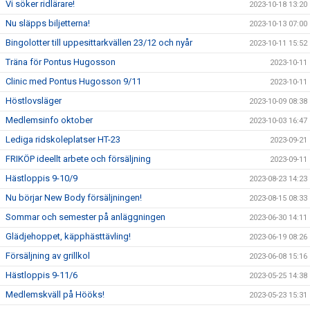
Vi söker ridlärare!
2023-10-18 13:20
Nu släpps biljetterna!
2023-10-13 07:00
Bingolotter till uppesittarkvällen 23/12 och nyår
2023-10-11 15:52
Träna för Pontus Hugosson
2023-10-11
Clinic med Pontus Hugosson 9/11
2023-10-11
Höstlovsläger
2023-10-09 08:38
Medlemsinfo oktober
2023-10-03 16:47
Lediga ridskoleplatser HT-23
2023-09-21
FRIKÖP ideellt arbete och försäljning
2023-09-11
Hästloppis 9-10/9
2023-08-23 14:23
Nu börjar New Body försäljningen!
2023-08-15 08:33
Sommar och semester på anläggningen
2023-06-30 14:11
Glädjehoppet, käpphästtävling!
2023-06-19 08:26
Försäljning av grillkol
2023-06-08 15:16
Hästloppis 9-11/6
2023-05-25 14:38
Medlemskväll på Hööks!
2023-05-23 15:31