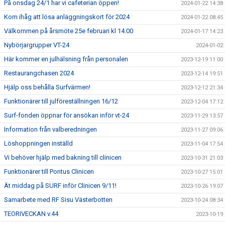
På onsdag 24/1 har vi cafeterian öppen!
2024-01-22 14:38
Kom ihåg att lösa anläggningskort för 2024
2024-01-22 08:45
Välkommen på årsmöte 25e februari kl 14.00
2024-01-17 14:23
Nybörjargrupper VT-24
2024-01-02
Här kommer en julhälsning från personalen
2023-12-19 11:00
Restaurangchasen 2024
2023-12-14 19:51
Hjälp oss behålla Surfvärmen!
2023-12-12 21:34
Funktionärer till julföreställningen 16/12
2023-12-04 17:12
Surf-fonden öppnar för ansökan inför vt-24
2023-11-29 13:57
Information från valberedningen
2023-11-27 09:06
Löshoppningen inställd
2023-11-04 17:54
Vi behöver hjälp med bakning till clinicen
2023-10-31 21:03
Funktionärer till Pontus Clinicen
2023-10-27 15:01
Ät middag på SURF inför Clinicen 9/11!
2023-10-26 19:07
Samarbete med RF Sisu Västerbotten
2023-10-24 08:34
TEORIVECKAN v.44
2023-10-19