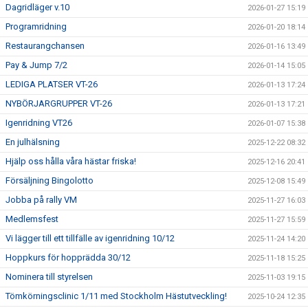
Dagridläger v.10
2026-01-27 15:19
Programridning
2026-01-20 18:14
Restaurangchansen
2026-01-16 13:49
Pay & Jump 7/2
2026-01-14 15:05
LEDIGA PLATSER VT-26
2026-01-13 17:24
NYBÖRJARGRUPPER VT-26
2026-01-13 17:21
Igenridning VT26
2026-01-07 15:38
En julhälsning
2025-12-22 08:32
Hjälp oss hålla våra hästar friska!
2025-12-16 20:41
Försäljning Bingolotto
2025-12-08 15:49
Jobba på rally VM
2025-11-27 16:03
Medlemsfest
2025-11-27 15:59
Vi lägger till ett tillfälle av igenridning 10/12
2025-11-24 14:20
Hoppkurs för hopprädda 30/12
2025-11-18 15:25
Nominera till styrelsen
2025-11-03 19:15
Tömkörningsclinic 1/11 med Stockholm Hästutveckling!
2025-10-24 12:35