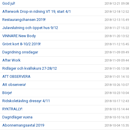
God jul!
2018-12-21 09:08
Afterwork Drop-in ridning VT 19, start 4/1
2018-12-18 12:52
Restaurangchansen 2019!
2018-12-13 15:49
Julavslutning och öppet hus 9/12
2018-11-27 15:22
VINNARE New Body
2018-11-20 13:52
Grönt kort 8-10/2 2019!
2018-11-12 15:45
Dagridning onsdagar
2018-11-09 09:49
After Work
2018-11-09 09:44
Ridläger och kvällskurs 27-28/12
2018-11-05 13:58
ATT OBSERVERA
2018-11-01 14:10
Att observera!
2018-10-26 10:07
Börje!
2018-10-23 10:04
Ridskoletävling dressyr 4/11
2018-10-17 12:43
RYKTRALLY!
2018-10-15 14:44
Dagridläger vuxna
2018-10-10 16:53
Abonnemangsavtal 2019
2018-10-04 15:35