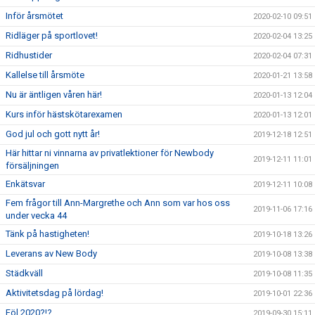
Inför årsmötet
2020-02-10 09:51
Ridläger på sportlovet!
2020-02-04 13:25
Ridhustider
2020-02-04 07:31
Kallelse till årsmöte
2020-01-21 13:58
Nu är äntligen våren här!
2020-01-13 12:04
Kurs inför hästskötarexamen
2020-01-13 12:01
God jul och gott nytt år!
2019-12-18 12:51
Här hittar ni vinnarna av privatlektioner för Newbody
2019-12-11 11:01
försäljningen
Enkätsvar
2019-12-11 10:08
Fem frågor till Ann-Margrethe och Ann som var hos oss
2019-11-06 17:16
under vecka 44
Tänk på hastigheten!
2019-10-18 13:26
Leverans av New Body
2019-10-08 13:38
Städkväll
2019-10-08 11:35
Aktivitetsdag på lördag!
2019-10-01 22:36
Föl 2020?!?
2019-09-30 15:11