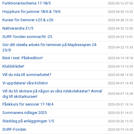
Funktionärsschema 17-18/5
2025-05-16 07:50
Hoppkurs för juniorer 18/6 & 19/6
2025-04-30 13:32
Kurser för Seniorer v.25 & v.26
2025-04-28 15:55
Nattvarandra 31/5
2025-04-25 15:00
SURF-fonden sommar/ht -25
2025-04-23 13:01
Gör ditt ideella arbete för terminen på Majdressyren 24-
2025-04-22 15:33
25/5!
Bäst i test- Påskedition!
2025-04-14 18:18
Klubbkläder!
2025-04-14 10:29
Vill du rida till sommarbetet?
2025-04-08 14:35
Vi uppdaterar våra kölistor
2025-04-07 14:49
Vill du bli skötare på någon av våra ridskolehästar? Anmäl
2025-04-07 14:28
dig till skötarkursen!
Påskkurs för seniorer 17-18/4
2025-03-31 14:16
Sommarens ridläger 2025
2025-03-31 14:01
Städdag på anläggningen 1/5
2025-03-26 15:55
SURF-Fonden
2025-03-19 14:59