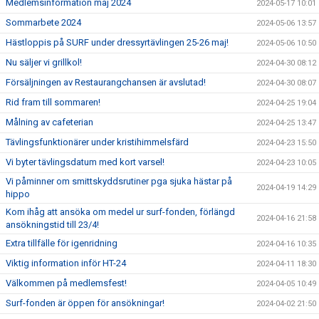
Medlemsinformation maj 2024
2024-05-17 10:01
Sommarbete 2024
2024-05-06 13:57
Hästloppis på SURF under dressyrtävlingen 25-26 maj!
2024-05-06 10:50
Nu säljer vi grillkol!
2024-04-30 08:12
Försäljningen av Restaurangchansen är avslutad!
2024-04-30 08:07
Rid fram till sommaren!
2024-04-25 19:04
Målning av cafeterian
2024-04-25 13:47
Tävlingsfunktionärer under kristihimmelsfärd
2024-04-23 15:50
Vi byter tävlingsdatum med kort varsel!
2024-04-23 10:05
Vi påminner om smittskyddsrutiner pga sjuka hästar på
2024-04-19 14:29
hippo
Kom ihåg att ansöka om medel ur surf-fonden, förlängd
2024-04-16 21:58
ansökningstid till 23/4!
Extra tillfälle för igenridning
2024-04-16 10:35
Viktig information inför HT-24
2024-04-11 18:30
Välkommen på medlemsfest!
2024-04-05 10:49
Surf-fonden är öppen för ansökningar!
2024-04-02 21:50