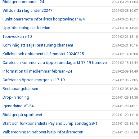
Ridläger sommaren -24
2024-03-28 11:03
Vill du rida i lag under 2024?
2024-03-28 10:07
Funktionärsmöte inför årets hopptävlingar 8/4
2024-03-26 18:17
Uppfräschning i cafeterian
2024-03-01 14:35
Teoriveckan v.10
2024-02-21 13:18
Kom ihåg att sälja Restaurang chansen!
2024-02-21 10:16
Kallelse och dokument till årsmötet 20240225
2024-02-14 10:00
Cafeterian kommer vara öppen onsdagar kl 17-19 framöver
2024-02-13 14:44
Information till medlemmar februari -24
2024-02-09 14:49
Cafeterian öppen imorgon kl 17-19!
2024-02-06 21:05
Restaurangchansen
2024-02-05 16:36
Drop-in ridning
2024-01-29 14:30
Igenridning VT-24
2024-01-29 14:11
Ridläger på sportlovet
2024-01-29 11:10
Start och funktionärslista Pay and Jump söndag 28/1
2024-01-26 16:10
Valberedningen behöver hjälp inför årsmötet!
2024-01-23 08:08