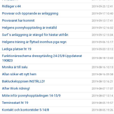
Ridläger v.44
2019-09-25 12:41
Provsvar och öppnande av anläggning
2019-09-17 10:40
Provsvaret har kommit
2019-09-13 17:41
Helgens ponnyhopptävling är inställd
2019-09-12 16:02
Surf´s anläggning är stängd för hästar utifrån
2019-09-12 15:04
Helgens träning är flyttad inomhus pga regn
2019-09-06 15:17
Lediga platser ht 19
2019-09-03 13:12
Funktionärsschema dressyrtävling 24-25/8 Uppdaterat
2019-08-18 13:43
190823
Monika är till salu
2019-08-16 10:13
Allan söker ett nytt hem
2019-08-16 09:58
Bakluckeloppisen INSTÄLLD!
2019-08-13 16:21
After Work ridning!
2019-08-07 17:07
Möte inför ponnyhopptävlingen 14-15/9
2019-08-07 13:14
Terminsstart ht 19
2019-08-05 19:57
Kontakt och kontorstider 5-14/8
2019-08-05 19:26