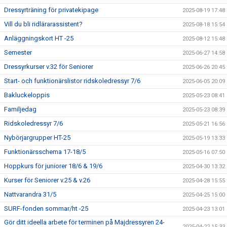
Dressyrträning för privatekipage
2025-08-19 17:48
Vill du bli ridlärarassistent?
2025-08-18 15:54
Anläggningskort HT -25
2025-08-12 15:48
Semester
2025-06-27 14:58
Dressyrkurser v.32 för Seniorer
2025-06-26 20:45
Start- och funktionärslistor ridskoledressyr 7/6
2025-06-05 20:09
Bakluckeloppis
2025-05-23 08:41
Familjedag
2025-05-23 08:39
Ridskoledressyr 7/6
2025-05-21 16:56
Nybörjargrupper HT-25
2025-05-19 13:33
Funktionärsschema 17-18/5
2025-05-16 07:50
Hoppkurs för juniorer 18/6 & 19/6
2025-04-30 13:32
Kurser för Seniorer v.25 & v.26
2025-04-28 15:55
Nattvarandra 31/5
2025-04-25 15:00
SURF-fonden sommar/ht -25
2025-04-23 13:01
Gör ditt ideella arbete för terminen på Majdressyren 24-
2025-04-22 15:33