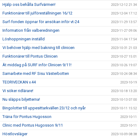
Hjälp oss behålla Surfvärmen!
2023-12-12 21:34
Funktionärer till julföreställningen 16/12
2023-12-04 17:12
Surf-fonden öppnar för ansökan inför vt-24
2023-11-29 13:57
Information från valberedningen
2023-11-27 09:06
Löshoppningen inställd
2023-11-04 17:54
Vi behöver hjälp med bakning till clinicen
2023-10-31 21:03
Funktionärer till Pontus Clinicen
2023-10-27 15:01
Ät middag på SURF inför Clinicen 9/11!
2023-10-26 19:07
Samarbete med RF Sisu Västerbotten
2023-10-24 08:34
TEORIVECKAN v.44
2023-10-19
Vi söker ridlärare!
2023-10-18 13:20
Nu släpps biljetterna!
2023-10-13 07:00
Bingolotter till uppesittarkvällen 23/12 och nyår
2023-10-11 15:52
Träna för Pontus Hugosson
2023-10-11
Clinic med Pontus Hugosson 9/11
2023-10-11
Höstlovsläger
2023-10-09 08:38