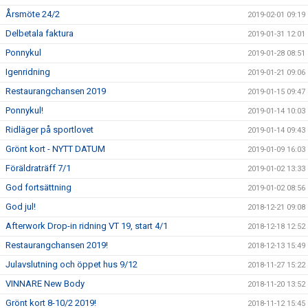
Årsmöte 24/2
2019-02-01 09:19
Delbetala faktura
2019-01-31 12:01
Ponnykul
2019-01-28 08:51
Igenridning
2019-01-21 09:06
Restaurangchansen 2019
2019-01-15 09:47
Ponnykul!
2019-01-14 10:03
Ridläger på sportlovet
2019-01-14 09:43
Grönt kort - NYTT DATUM
2019-01-09 16:03
Föräldraträff 7/1
2019-01-02 13:33
God fortsättning
2019-01-02 08:56
God jul!
2018-12-21 09:08
Afterwork Drop-in ridning VT 19, start 4/1
2018-12-18 12:52
Restaurangchansen 2019!
2018-12-13 15:49
Julavslutning och öppet hus 9/12
2018-11-27 15:22
VINNARE New Body
2018-11-20 13:52
Grönt kort 8-10/2 2019!
2018-11-12 15:45