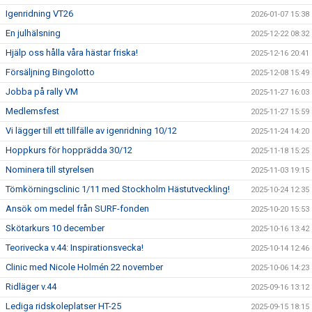
Igenridning VT26
2026-01-07 15:38
En julhälsning
2025-12-22 08:32
Hjälp oss hålla våra hästar friska!
2025-12-16 20:41
Försäljning Bingolotto
2025-12-08 15:49
Jobba på rally VM
2025-11-27 16:03
Medlemsfest
2025-11-27 15:59
Vi lägger till ett tillfälle av igenridning 10/12
2025-11-24 14:20
Hoppkurs för hopprädda 30/12
2025-11-18 15:25
Nominera till styrelsen
2025-11-03 19:15
Tömkörningsclinic 1/11 med Stockholm Hästutveckling!
2025-10-24 12:35
Ansök om medel från SURF-fonden
2025-10-20 15:53
Skötarkurs 10 december
2025-10-16 13:42
Teorivecka v.44: Inspirationsvecka!
2025-10-14 12:46
Clinic med Nicole Holmén 22 november
2025-10-06 14:23
Ridläger v.44
2025-09-16 13:12
Lediga ridskoleplatser HT-25
2025-09-15 18:15