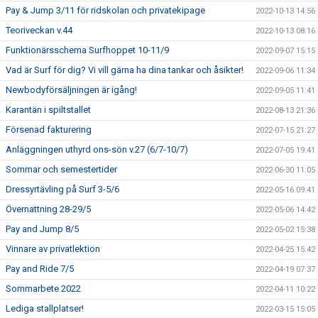
Pay & Jump 3/11 för ridskolan och privatekipage
2022-10-13 14:56
Teoriveckan v.44
2022-10-13 08:16
Funktionärsschema Surfhoppet 10-11/9
2022-09-07 15:15
Vad är Surf för dig? Vi vill gärna ha dina tankar och åsikter!
2022-09-06 11:34
Newbodyförsäljningen är igång!
2022-09-05 11:41
Karantän i spiltstallet
2022-08-13 21:36
Försenad fakturering
2022-07-15 21:27
Anläggningen uthyrd ons-sön v.27 (6/7-10/7)
2022-07-05 19:41
Sommar och semestertider
2022-06-30 11:05
Dressyrtävling på Surf 3-5/6
2022-05-16 09:41
Övernattning 28-29/5
2022-05-06 14:42
Pay and Jump 8/5
2022-05-02 15:38
Vinnare av privatlektion
2022-04-25 15:42
Pay and Ride 7/5
2022-04-19 07:37
Sommarbete 2022
2022-04-11 10:22
Lediga stallplatser!
2022-03-15 15:05