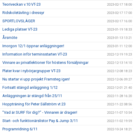
Teoriveckan v.10 VT-23
2023-02-17 18:00
Ridskoletävling i dressyr
2023-02-17 17:00
SPORTLOVSLÄGER
2023-02-17 16:00
Lediga platser VT-23
2023-01-19 18:33
Årsmöte
2023-01-13 13:21
Imorgon 12/1 öppnar anläggningen!
2023-01-11 12:00
Information inför terminsstarten VT-23
2022-12-19 19:23
Vinnare av privatlektioner för höstens försäljningar
2022-12-13 14:10
Plater kvar i nybörjargrupper VT-23
2022-12-08 18:23
Nu startar vi upp projekt Framsteg igen!
2022-12-06 09:27
Fortsatt stängd anläggning 1/12
2022-12-01 21:40
Anläggningen är stängd från 25/11
2022-11-28 16:20
Hoppträning för Peter Sällström vt 23
2022-11-22 08:56
”Vad är SURF för dig?” - Vinnaren är dragen!
2022-11-07 10:54
Start- och funktionärslistor Pay & Jump 3/11
2022-11-02 19:59
Programridning 6/11
2022-10-24 18:21