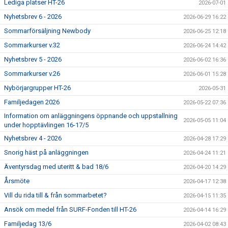
Lediga platser HT-26
2026-07-01
RIDHUSBOKNINGAR
Nyhetsbrev 6 - 2026
2026-06-29 16:22
Sommarförsäljning Newbody
IDEELLT ARBETE
2026-06-25 12:18
Sommarkurser v.32
2026-06-24 14:42
PROVISIONSFÖRSÄLJNING
Nyhetsbrev 5 - 2026
2026-06-02 16:36
Sommarkurser v.26
2026-06-01 15:28
FRAMSTEG
Nybörjargrupper HT-26
2026-05-31
BOTNIA HÄSTKLINIK
Familjedagen 2026
2026-05-22 07:36
Information om anläggningens öppnande och uppstallning
SURF-FONDEN
2026-05-05 11:04
under hopptävlingen 16-17/5
Nyhetsbrev 4 - 2026
2026-04-28 17:29
SURF-HÄNG
Snorig häst på anläggningen
2026-04-24 11:21
TORSDAGSDRESSYREN
Äventyrsdag med uteritt & bad 18/6
2026-04-20 14:29
Årsmöte
2026-04-17 12:38
BOKNINGAR
Vill du rida till & från sommarbetet?
2026-04-15 11:35
Ansök om medel från SURF-Fonden till HT-26
2026-04-14 16:29
Familjedag 13/6
2026-04-02 08:43