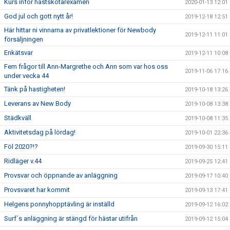
Kurs inför hästskötarexamen
2020-01-13 12:01
God jul och gott nytt år!
2019-12-18 12:51
Här hittar ni vinnarna av privatlektioner för Newbody
2019-12-11 11:01
försäljningen
Enkätsvar
2019-12-11 10:08
Fem frågor till Ann-Margrethe och Ann som var hos oss
2019-11-06 17:16
under vecka 44
Tänk på hastigheten!
2019-10-18 13:26
Leverans av New Body
2019-10-08 13:38
Städkväll
2019-10-08 11:35
Aktivitetsdag på lördag!
2019-10-01 22:36
Föl 2020?!?
2019-09-30 15:11
Ridläger v.44
2019-09-25 12:41
Provsvar och öppnande av anläggning
2019-09-17 10:40
Provsvaret har kommit
2019-09-13 17:41
Helgens ponnyhopptävling är inställd
2019-09-12 16:02
Surf´s anläggning är stängd för hästar utifrån
2019-09-12 15:04