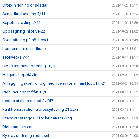
Drop-in ridning onsdagar
2021-11-23 10:11
Sen ridhusbokning 7/11
2021-11-05 16:54
Käpphästtävling 7/11
2021-11-01 16:50
Uppsägning inför VT-22
2021-10-28 14:02
Övernattning på höstlovet
2021-10-22 13:49
Longering m.m i ridhuset
2021-10-18 18:01
Teorivecka v.44
2021-10-11 14:17
DM i käpphästhoppning 18/9
2021-09-09 11:58
Helgens hopptävling
2021-09-01 21:09
Anläggningskort för dig med licens för annan klubb ht -21
2021-08-24 13:33
Ridhuset öppet från 19/8
2021-08-18 11:51
Lediga stallplatser på SURF!
2021-08-17 10:14
Funktionärsschema dressyrtävling 21-22/8
2021-08-16 11:11
Uteboxar stängda inför helgens tävling
2021-08-16 08:19
Ridlärarassistent
2021-08-09 15:58
Byte av underlag i ridhuset
2021-08-04 21:05