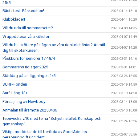
25/5!
Bäst i test- Påskedition!
2025-04-14 18:18
Klubbkläder!
2025-04-14 10:29
Vill du rida till sommarbetet?
2025-04-08 14:35
Vi uppdaterar våra kölistor
2025-04-07 14:49
Vill du bli skötare på någon av våra ridskolehästar? Anmäl
2025-04-07 14:28
dig till skötarkursen!
Påskkurs för seniorer 17-18/4
2025-03-31 14:16
Sommarens ridläger 2025
2025-03-31 14:01
Städdag på anläggningen 1/5
2025-03-26 15:55
SURF-Fonden
2025-03-19 14:59
Surf Häng 13+
2025-03-19 14:50
Försäljning av Newbody
2025-03-14 13:00
Anmälan till årsmöte 20250406
2025-03-10 10:08
Teorivecka v.10 med tema "Schyst i stallet: Kunskap och
2025-02-24 13:26
gemenskap"
Viktigt meddelande till berörda av SportAdmins
2025-02-07 08:56
personuppgiftsincident