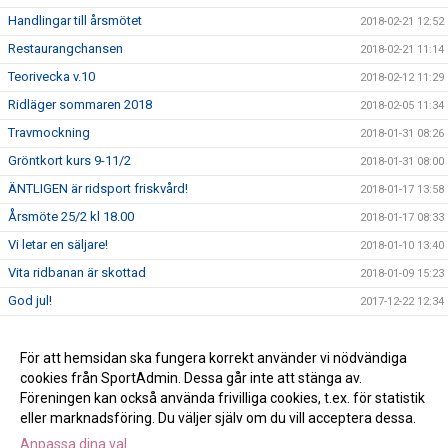
Handlingar till årsmötet
2018-02-21 12:52
Restaurangchansen
2018-02-21 11:14
Teorivecka v.10
2018-02-12 11:29
Ridläger sommaren 2018
2018-02-05 11:34
Travmockning
2018-01-31 08:26
Gröntkort kurs 9-11/2
2018-01-31 08:00
ÄNTLIGEN är ridsport friskvård!
2018-01-17 13:58
Årsmöte 25/2 kl 18.00
2018-01-17 08:33
Vi letar en säljare!
2018-01-10 13:40
Vita ridbanan är skottad
2018-01-09 15:23
God jul!
2017-12-22 12:34
Klubbkläderna har kommit!
2017-12-21 16:27
Att lösa anläggningskort 2018
För att hemsidan ska fungera korrekt använder vi nödvändiga
2017-12-18 14:39
cookies från SportAdmin. Dessa går inte att stänga av.
Schema för teoriveckan
2017-10-26 14:45
Föreningen kan också använda frivilliga cookies, t.ex. för statistik
eller marknadsföring. Du väljer själv om du vill acceptera dessa.
Anpassa dina val