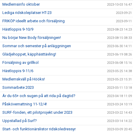
Medlemsinfo oktober
2023-10-03 16:47
Lediga ridskoleplatser HT-23
2023-09-21
FRIKÖP ideellt arbete och försäljning
2023-09-11
Hästloppis 9-10/9
2023-08-23 14:23
Nu börjar New Body försäljningen!
2023-08-15 08:33
Sommar och semester på anläggningen
2023-06-30 14:11
Glädjehoppet, käpphästtävling!
2023-06-19 08:26
Försäljning av grillkol
2023-06-08 15:16
Hästloppis 9-11/6
2023-05-25 14:38
Medlemskväll på Hööks!
2023-05-23 15:31
Sommarbete 2023
2023-05-11 13:18
Är du 65+ och sugen på att rida på dagtid?
2023-04-18 11:09
Påskövernattning 11-12/4!
2023-03-24 10:19
SURF-fonden, ett pilotprojekt under 2023
2023-03-22 14:43
Uppstallad på Surf?
2023-03-14 14:22
Start- och funktionärslistor ridskoledressyr
2023-03-09 20:45