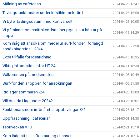
Målning av cafeterian
2024-04-25 13:47
Tävlingsfunktionärer under kristihimmelsfärd
2024-04-23 15:50
Vi byter tävlingsdatum med kort varsel!
2024-04-23 10:05
Vi påminner om smittskyddsrutiner pga sjuka hästar på
2024-04-19 14:29
hippo
Kom ihåg att ansöka om medel ur surf-fonden, förlängd
2024-04-16 21:58
ansökningstid till 23/4!
Extra tillfälle för igenridning
2024-04-16 10:35
Viktig information inför HT-24
2024-04-11 18:30
Välkommen på medlemsfest!
2024-04-05 10:49
Surf-fonden är öppen för ansökningar!
2024-04-02 21:50
Ridläger sommaren -24
2024-03-28 11:03
Vill du rida i lag under 2024?
2024-03-28 10:07
Funktionärsmöte inför årets hopptävlingar 8/4
2024-03-26 18:17
Uppfräschning i cafeterian
2024-03-01 14:35
Teoriveckan v.10
2024-02-21 13:18
Kom ihåg att sälja Restaurang chansen!
2024-02-21 10:16