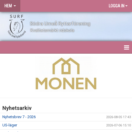
HEM
LOGGA IN
Södra Umeå Ryttarförening
Kvalitetsmärkt ridskola
HEM
NYHETER
OM SURF
KONTAKT
Nyhetsarkiv
ANLÄGGNING
Nyhetsbrev 7 - 2026
2026-08-05 17:43
BLI MEDLEM
US-läger
2026-07-06 15:10