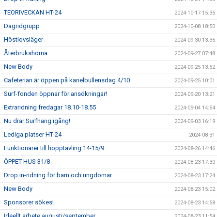
TEORIVECKAN HT-24
2024-10-17 15:35
Dagridgrupp
2024-10-08 18:50
Höstlovsläger
2024-09-30 13:35
Återbrukshörna
2024-09-27 07:48
New Body
2024-09-25 13:52
Cafeterian är öppen på kanelbullensdag 4/10
2024-09-25 10:01
Surf-fonden öppnar för ansökningar!
2024-09-20 13:21
Extraridning fredagar 18.10-18.55
2024-09-04 14:54
Nu drar Surfhäng igång!
2024-09-03 16:19
Lediga platser HT-24
2024-08-31
Funktionärer till hopptävling 14-15/9
2024-08-26 14:46
ÖPPET HUS 31/8
2024-08-23 17:30
Drop in-ridning för barn och ungdomar
2024-08-23 17:24
New Body
2024-08-23 15:02
Sponsorer sökes!
2024-08-23 14:58
Ideellt arbete augusti/september
2024-08-23 11:54