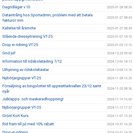
Dagridläger v.10
2025-01-28 08:35
Dataintrång hos Sportadmin, problem med att betala
2025-01-27 08:43
fakturor mm
Kallelse till årsmöte
2025-01-27 08:34
Stående dressyrträning VT-25
2025-01-07 18:10
Drop in ridning VT-25
2025-01-03 12:16
God jul!
2024-12-23 09:50
Information till ridskoletävling 7/12
2024-12-05 18:13
Uthyrning av ridskolehästar
2024-12-04 12:16
Nybörjargrupper VT-25
2024-11-28 16:25
Försäljning av bingolotter till uppesittarkvällen 23/12 samt
2024-11-20 08:36
nyår
Julklapps- och maskeradhoppning!
2024-11-14 16:00
Nybörjargrupper VT-25
2024-11-12 17:27
Grönt Kort Kurs
2024-11-07 15:24
Rid fram till jul med 10% rabatt
2024-10-31 16:20
Drop-in ridning
2024-10-21 14:35