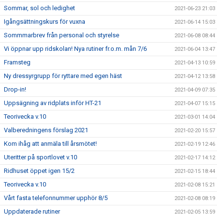
Sommar, sol och ledighet
2021-06-23 21:03
Igångsättningskurs för vuxna
2021-06-14 15:03
Sommmarbrev från personal och styrelse
2021-06-08 08:44
Vi öppnar upp ridskolan! Nya rutiner fr.o.m. mån 7/6
2021-06-04 13:47
Framsteg
2021-04-13 10:59
Ny dressyrgrupp för ryttare med egen häst
2021-04-12 13:58
Drop-in!
2021-04-09 07:35
Uppsägning av ridplats inför HT-21
2021-04-07 15:15
Teorivecka v.10
2021-03-01 14:04
Valberedningens förslag 2021
2021-02-20 15:57
Kom ihåg att anmäla till årsmötet!
2021-02-19 12:46
Uteritter på sportlovet v.10
2021-02-17 14:12
Ridhuset öppet igen 15/2
2021-02-15 18:44
Teorivecka v.10
2021-02-08 15:21
Vårt fasta telefonnummer upphör 8/5
2021-02-08 08:19
Uppdaterade rutiner
2021-02-05 13:59