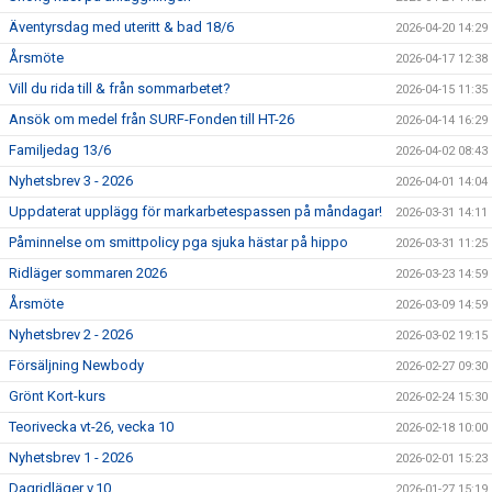
Äventyrsdag med uteritt & bad 18/6
2026-04-20 14:29
Årsmöte
2026-04-17 12:38
Vill du rida till & från sommarbetet?
2026-04-15 11:35
Ansök om medel från SURF-Fonden till HT-26
2026-04-14 16:29
Familjedag 13/6
2026-04-02 08:43
Nyhetsbrev 3 - 2026
2026-04-01 14:04
Uppdaterat upplägg för markarbetespassen på måndagar!
2026-03-31 14:11
Påminnelse om smittpolicy pga sjuka hästar på hippo
2026-03-31 11:25
Ridläger sommaren 2026
2026-03-23 14:59
Årsmöte
2026-03-09 14:59
Nyhetsbrev 2 - 2026
2026-03-02 19:15
Försäljning Newbody
2026-02-27 09:30
Grönt Kort-kurs
2026-02-24 15:30
Teorivecka vt-26, vecka 10
2026-02-18 10:00
Nyhetsbrev 1 - 2026
2026-02-01 15:23
Dagridläger v.10
2026-01-27 15:19