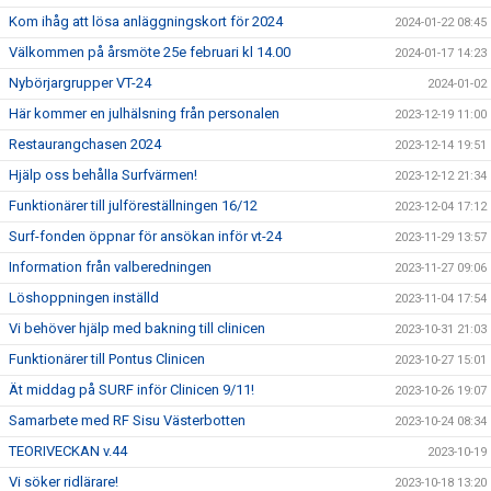
Kom ihåg att lösa anläggningskort för 2024
2024-01-22 08:45
Välkommen på årsmöte 25e februari kl 14.00
2024-01-17 14:23
Nybörjargrupper VT-24
2024-01-02
Här kommer en julhälsning från personalen
2023-12-19 11:00
Restaurangchasen 2024
2023-12-14 19:51
Hjälp oss behålla Surfvärmen!
2023-12-12 21:34
Funktionärer till julföreställningen 16/12
2023-12-04 17:12
Surf-fonden öppnar för ansökan inför vt-24
2023-11-29 13:57
Information från valberedningen
2023-11-27 09:06
Löshoppningen inställd
2023-11-04 17:54
Vi behöver hjälp med bakning till clinicen
2023-10-31 21:03
Funktionärer till Pontus Clinicen
2023-10-27 15:01
Ät middag på SURF inför Clinicen 9/11!
2023-10-26 19:07
Samarbete med RF Sisu Västerbotten
2023-10-24 08:34
TEORIVECKAN v.44
2023-10-19
Vi söker ridlärare!
2023-10-18 13:20