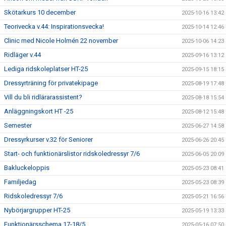
Skötarkurs 10 december
2025-10-16 13:42
Teorivecka v.44: Inspirationsvecka!
2025-10-14 12:46
Clinic med Nicole Holmén 22 november
2025-10-06 14:23
Ridläger v.44
2025-09-16 13:12
Lediga ridskoleplatser HT-25
2025-09-15 18:15
Dressyrträning för privatekipage
2025-08-19 17:48
Vill du bli ridlärarassistent?
2025-08-18 15:54
Anläggningskort HT -25
2025-08-12 15:48
Semester
2025-06-27 14:58
Dressyrkurser v.32 för Seniorer
2025-06-26 20:45
Start- och funktionärslistor ridskoledressyr 7/6
2025-06-05 20:09
Bakluckeloppis
2025-05-23 08:41
Familjedag
2025-05-23 08:39
Ridskoledressyr 7/6
2025-05-21 16:56
Nybörjargrupper HT-25
2025-05-19 13:33
Funktionärsschema 17-18/5
2025-05-16 07:50