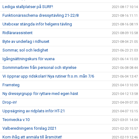
Lediga stallplatser på SURF!
2021-08-17 10:14
Funktionärsschema dressyrtävling 21-22/8
2021-08-16 11:11
Uteboxar stängda inför helgens tävling
2021-08-16 08:19
Ridlärarassistent
2021-08-09 15:58
Byte av underlag i ridhuset
2021-08-04 21:05
Sommar, sol och ledighet
2021-06-23 21:03
Igångsättningskurs för vuxna
2021-06-14 15:03
Sommmarbrev från personal och styrelse
2021-06-08 08:44
Vi öppnar upp ridskolan! Nya rutiner fr.o.m. mån 7/6
2021-06-04 13:47
Framsteg
2021-04-13 10:59
Ny dressyrgrupp för ryttare med egen häst
2021-04-12 13:58
Drop-in!
2021-04-09 07:35
Uppsägning av ridplats inför HT-21
2021-04-07 15:15
Teorivecka v.10
2021-03-01 14:04
Valberedningens förslag 2021
2021-02-20 15:57
Kom ihåg att anmäla till årsmötet!
2021-02-19 12:46