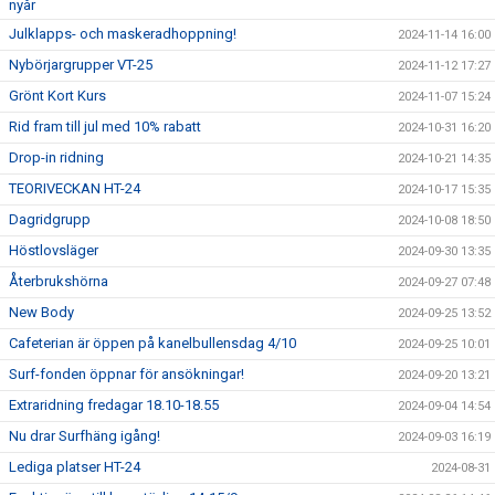
nyår
Julklapps- och maskeradhoppning!
2024-11-14 16:00
Nybörjargrupper VT-25
2024-11-12 17:27
Grönt Kort Kurs
2024-11-07 15:24
Rid fram till jul med 10% rabatt
2024-10-31 16:20
Drop-in ridning
2024-10-21 14:35
TEORIVECKAN HT-24
2024-10-17 15:35
Dagridgrupp
2024-10-08 18:50
Höstlovsläger
2024-09-30 13:35
Återbrukshörna
2024-09-27 07:48
New Body
2024-09-25 13:52
Cafeterian är öppen på kanelbullensdag 4/10
2024-09-25 10:01
Surf-fonden öppnar för ansökningar!
2024-09-20 13:21
Extraridning fredagar 18.10-18.55
2024-09-04 14:54
Nu drar Surfhäng igång!
2024-09-03 16:19
Lediga platser HT-24
2024-08-31