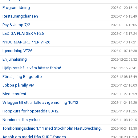
Programridning
2026-01-20 18:14
Restaurangchansen
2026-01-16 13:49
Pay & Jump 7/2
2026-01-14 15:05
LEDIGA PLATSER VT-26
2026-01-13 17:24
NYBÖRJARGRUPPER VT-26
2026-01-13 17:21
Igenridning VT26
2026-01-07 15:38
En julhälsning
2025-12-22 08:32
Hjälp oss hålla våra hästar friska!
2025-12-16 20:41
Försäljning Bingolotto
2025-12-08 15:49
Jobba på rally VM
2025-11-27 16:03
Medlemsfest
2025-11-27 15:59
Vi lägger till ett tillfälle av igenridning 10/12
2025-11-24 14:20
Hoppkurs för hopprädda 30/12
2025-11-18 15:25
Nominera till styrelsen
2025-11-03 19:15
Tömkörningsclinic 1/11 med Stockholm Hästutveckling!
2025-10-24 12:35
Ansök om medel från SURF-fonden
2025-10-20 15:53