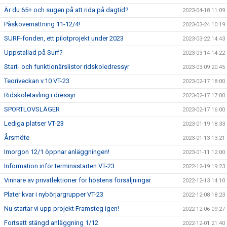
Är du 65+ och sugen på att rida på dagtid?
2023-04-18 11:09
Påskövernattning 11-12/4!
2023-03-24 10:19
SURF-fonden, ett pilotprojekt under 2023
2023-03-22 14:43
Uppstallad på Surf?
2023-03-14 14:22
Start- och funktionärslistor ridskoledressyr
2023-03-09 20:45
Teoriveckan v.10 VT-23
2023-02-17 18:00
Ridskoletävling i dressyr
2023-02-17 17:00
SPORTLOVSLÄGER
2023-02-17 16:00
Lediga platser VT-23
2023-01-19 18:33
Årsmöte
2023-01-13 13:21
Imorgon 12/1 öppnar anläggningen!
2023-01-11 12:00
Information inför terminsstarten VT-23
2022-12-19 19:23
Vinnare av privatlektioner för höstens försäljningar
2022-12-13 14:10
Plater kvar i nybörjargrupper VT-23
2022-12-08 18:23
Nu startar vi upp projekt Framsteg igen!
2022-12-06 09:27
Fortsatt stängd anläggning 1/12
2022-12-01 21:40