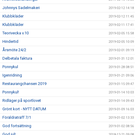
Johnnys Sadelmakeri
2019-02-12 14:18
Klubbkläder
2019-02-12 11:45
Klubbkläder
2019-02-11 17:41
Teorivecka v.10
2019-02-05 15:58
Hindertid
2019-02-05 10:09
Årsmöte 24/2
2019-02-01 09:19
Delbetala faktura
2019-01-31 12:01
Ponnykul
2019-01-28 08:51
Igenridning
2019-01-21 09:06
Restaurangchansen 2019
2019-01-15 09:47
Ponnykul!
2019-01-14 10:03
Ridläger på sportlovet
2019-01-14 09:43
Grönt kort - NYTT DATUM
2019-01-09 16:03
Föräldraträff 7/1
2019-01-02 13:33
God fortsättning
2019-01-02 08:56
God jul!
2018-12-21 09:08