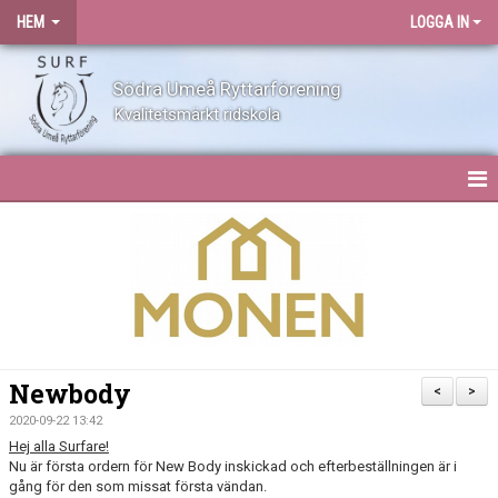
HEM
LOGGA IN
Södra Umeå Ryttarförening
Kvalitetsmärkt ridskola
HEM
NYHETER
OM SURF
KONTAKT
Newbody
<
>
ANLÄGGNING
2020-09-22 13:42
Hej alla Surfare!
Nu är första ordern för New Body inskickad och efterbeställningen är i
BLI MEDLEM
gång för den som missat första vändan.