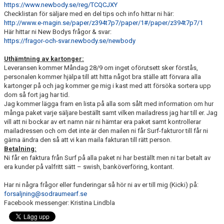
https://www.newbody.se/reg/TCQCJXY
Checklistan för säljare med en del tips och info hittar ni här:
http://www.e-magin.se/paper/z394t7p7/paper/1#/paper/z394t7p7/1
Här hittar ni New Bodys frågor & svar:
https://fragor-och-svar.newbody.se/newbody
Uthämtning av kartonger:
Leveransen kommer Måndag 28/9 om inget oförutsett sker förstås,
personalen kommer hjälpa till att hitta något bra ställe att förvara alla
kartonger på och jag kommer ge mig i kast med att försöka sortera upp
dom så fort jag har tid.
Jag kommer lägga fram en lista på alla som sålt med information om hur
många paket varje säljare beställt samt vilken mailadress jag har till er. Jag
vill att ni bockar av ert namn när ni hämtar era paket samt kontrollerar
mailadressen och om det inte är den mailen ni får Surf-fakturor till får ni
gärna ändra den så att vi kan maila fakturan till rätt person.
Betalning:
Ni får en faktura från Surf på alla paket ni har beställt men ni tar betalt av
era kunder på valfritt sätt – swish, banköverföring, kontant.
Har ni några frågor eller funderingar så hör ni av er till mig (Kicki) på:
forsaljning@sodraumearf.se
Facebook messenger: Kristina Lindbla