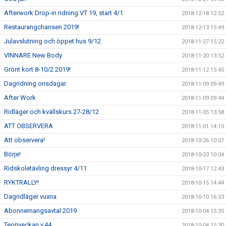
Afterwork Drop-in ridning VT 19, start 4/1
2018-12-18 12:52
Restaurangchansen 2019!
2018-12-13 15:49
Julavslutning och öppet hus 9/12
2018-11-27 15:22
VINNARE New Body
2018-11-20 13:52
Grönt kort 8-10/2 2019!
2018-11-12 15:45
Dagridning onsdagar
2018-11-09 09:49
After Work
2018-11-09 09:44
Ridläger och kvällskurs 27-28/12
2018-11-05 13:58
ATT OBSERVERA
2018-11-01 14:10
Att observera!
2018-10-26 10:07
Börje!
2018-10-23 10:04
Ridskoletävling dressyr 4/11
2018-10-17 12:43
RYKTRALLY!
2018-10-15 14:44
Dagridläger vuxna
2018-10-10 16:53
Abonnemangsavtal 2019
2018-10-04 15:35
Teoriveckan v.44
2018-10-04 15:30