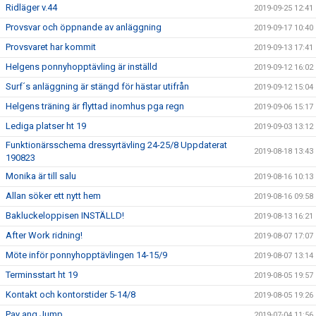
Ridläger v.44
2019-09-25 12:41
Provsvar och öppnande av anläggning
2019-09-17 10:40
Provsvaret har kommit
2019-09-13 17:41
Helgens ponnyhopptävling är inställd
2019-09-12 16:02
Surf´s anläggning är stängd för hästar utifrån
2019-09-12 15:04
Helgens träning är flyttad inomhus pga regn
2019-09-06 15:17
Lediga platser ht 19
2019-09-03 13:12
Funktionärsschema dressyrtävling 24-25/8 Uppdaterat
2019-08-18 13:43
190823
Monika är till salu
2019-08-16 10:13
Allan söker ett nytt hem
2019-08-16 09:58
Bakluckeloppisen INSTÄLLD!
2019-08-13 16:21
After Work ridning!
2019-08-07 17:07
Möte inför ponnyhopptävlingen 14-15/9
2019-08-07 13:14
Terminsstart ht 19
2019-08-05 19:57
Kontakt och kontorstider 5-14/8
2019-08-05 19:26
Pay ang Jump
2019-07-04 11:56