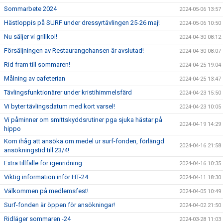
Sommarbete 2024
2024-05-06 13:57
Hästloppis på SURF under dressyrtävlingen 25-26 maj!
2024-05-06 10:50
Nu säljer vi grillkol!
2024-04-30 08:12
Försäljningen av Restaurangchansen är avslutad!
2024-04-30 08:07
Rid fram till sommaren!
2024-04-25 19:04
Målning av cafeterian
2024-04-25 13:47
Tävlingsfunktionärer under kristihimmelsfärd
2024-04-23 15:50
Vi byter tävlingsdatum med kort varsel!
2024-04-23 10:05
Vi påminner om smittskyddsrutiner pga sjuka hästar på
2024-04-19 14:29
hippo
Kom ihåg att ansöka om medel ur surf-fonden, förlängd
2024-04-16 21:58
ansökningstid till 23/4!
Extra tillfälle för igenridning
2024-04-16 10:35
Viktig information inför HT-24
2024-04-11 18:30
Välkommen på medlemsfest!
2024-04-05 10:49
Surf-fonden är öppen för ansökningar!
2024-04-02 21:50
Ridläger sommaren -24
2024-03-28 11:03