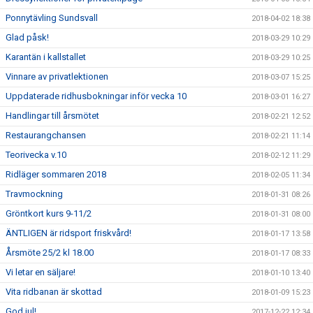
Ponnytävling Sundsvall
2018-04-02 18:38
Glad påsk!
2018-03-29 10:29
Karantän i kallstallet
2018-03-29 10:25
Vinnare av privatlektionen
2018-03-07 15:25
Uppdaterade ridhusbokningar inför vecka 10
2018-03-01 16:27
Handlingar till årsmötet
2018-02-21 12:52
Restaurangchansen
2018-02-21 11:14
Teorivecka v.10
2018-02-12 11:29
Ridläger sommaren 2018
2018-02-05 11:34
Travmockning
2018-01-31 08:26
Gröntkort kurs 9-11/2
2018-01-31 08:00
ÄNTLIGEN är ridsport friskvård!
2018-01-17 13:58
Årsmöte 25/2 kl 18.00
2018-01-17 08:33
Vi letar en säljare!
2018-01-10 13:40
Vita ridbanan är skottad
2018-01-09 15:23
God jul!
2017-12-22 12:34