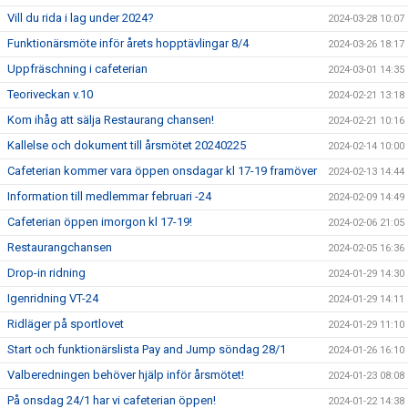
Vill du rida i lag under 2024?
2024-03-28 10:07
Funktionärsmöte inför årets hopptävlingar 8/4
2024-03-26 18:17
Uppfräschning i cafeterian
2024-03-01 14:35
Teoriveckan v.10
2024-02-21 13:18
Kom ihåg att sälja Restaurang chansen!
2024-02-21 10:16
Kallelse och dokument till årsmötet 20240225
2024-02-14 10:00
Cafeterian kommer vara öppen onsdagar kl 17-19 framöver
2024-02-13 14:44
Information till medlemmar februari -24
2024-02-09 14:49
Cafeterian öppen imorgon kl 17-19!
2024-02-06 21:05
Restaurangchansen
2024-02-05 16:36
Drop-in ridning
2024-01-29 14:30
Igenridning VT-24
2024-01-29 14:11
Ridläger på sportlovet
2024-01-29 11:10
Start och funktionärslista Pay and Jump söndag 28/1
2024-01-26 16:10
Valberedningen behöver hjälp inför årsmötet!
2024-01-23 08:08
På onsdag 24/1 har vi cafeterian öppen!
2024-01-22 14:38