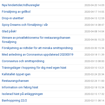
Nya hindertider/ridhusregler
2020-04-20 14:09
Försäljning av grillkol
2020-04-17 14:05
Drop-in uteritter!
2020-04-15 12:59
Spicy Dreams och försäljning i vår
2020-04-14 08:47
Glad påsk!
2020-04-08 14:04
Vinnare av privatlektionerna för restaurangchansen
2020-04-06 15:23
försäljning
Förskjutning av ridtider för att minska smittspridning
2020-03-30 15:34
Med anledning av Coronavirus uppdaterad 20200319
2020-03-18 11:39
Coronavirus och smittspridning
2020-03-13 08:00
Träningsläger i hoppning för dig med egen häst
2020-03-10 13:21
Kallstallet öppet igen
2020-02-24 20:34
Restaurangchansen
2020-02-24 11:00
Information om febrig häst
2020-02-18 15:34
Isolerad häst på anläggningen
2020-02-15 17:32
Banhoppning 22/2
2020-02-11 08:14