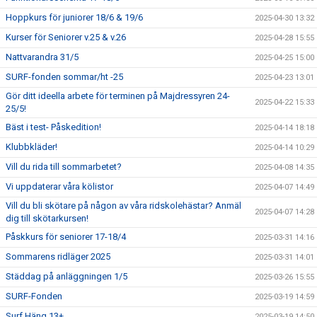
Hoppkurs för juniorer 18/6 & 19/6
2025-04-30 13:32
Kurser för Seniorer v.25 & v.26
2025-04-28 15:55
Nattvarandra 31/5
2025-04-25 15:00
SURF-fonden sommar/ht -25
2025-04-23 13:01
Gör ditt ideella arbete för terminen på Majdressyren 24-
2025-04-22 15:33
25/5!
Bäst i test- Påskedition!
2025-04-14 18:18
Klubbkläder!
2025-04-14 10:29
Vill du rida till sommarbetet?
2025-04-08 14:35
Vi uppdaterar våra kölistor
2025-04-07 14:49
Vill du bli skötare på någon av våra ridskolehästar? Anmäl
2025-04-07 14:28
dig till skötarkursen!
Påskkurs för seniorer 17-18/4
2025-03-31 14:16
Sommarens ridläger 2025
2025-03-31 14:01
Städdag på anläggningen 1/5
2025-03-26 15:55
SURF-Fonden
2025-03-19 14:59
Surf Häng 13+
2025-03-19 14:50