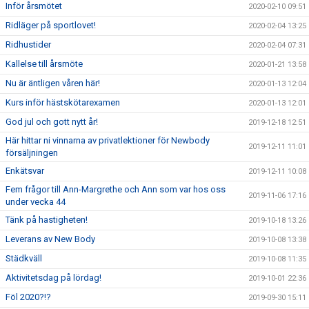
Inför årsmötet
2020-02-10 09:51
Ridläger på sportlovet!
2020-02-04 13:25
Ridhustider
2020-02-04 07:31
Kallelse till årsmöte
2020-01-21 13:58
Nu är äntligen våren här!
2020-01-13 12:04
Kurs inför hästskötarexamen
2020-01-13 12:01
God jul och gott nytt år!
2019-12-18 12:51
Här hittar ni vinnarna av privatlektioner för Newbody
2019-12-11 11:01
försäljningen
Enkätsvar
2019-12-11 10:08
Fem frågor till Ann-Margrethe och Ann som var hos oss
2019-11-06 17:16
under vecka 44
Tänk på hastigheten!
2019-10-18 13:26
Leverans av New Body
2019-10-08 13:38
Städkväll
2019-10-08 11:35
Aktivitetsdag på lördag!
2019-10-01 22:36
Föl 2020?!?
2019-09-30 15:11