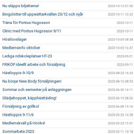
Nu släpps biljetterna!
2023-10-13 07:00
Bingolotter till uppesittarkvällen 23/12 och nyår
2023-10-11 15:52
Träna för Pontus Hugosson
2023-10-11
Clinic med Pontus Hugosson 9/11
2023-10-11
Höstlovsläger
2023-10-09 08:38
Medlemsinfo oktober
2023-10-03 16:47
Lediga ridskoleplatser HT-23
2023-09-21
FRIKÖP ideellt arbete och försäljning
2023-09-11
Hästloppis 9-10/9
2023-08-23 14:23
Nu börjar New Body försäljningen!
2023-08-15 08:33
Sommar och semester på anläggningen
2023-06-30 14:11
Glädjehoppet, käpphästtävling!
2023-06-19 08:26
Försäljning av grillkol
2023-06-08 15:16
Hästloppis 9-11/6
2023-05-25 14:38
Medlemskväll på Hööks!
2023-05-23 15:31
Sommarbete 2023
2023-05-11 13:18