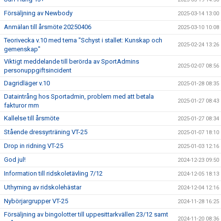
Försäljning av Newbody
2025-03-14 13:00
Anmälan till årsmöte 20250406
2025-03-10 10:08
Teorivecka v.10 med tema "Schyst i stallet: Kunskap och
2025-02-24 13:26
gemenskap"
Viktigt meddelande till berörda av SportAdmins
2025-02-07 08:56
personuppgiftsincident
Dagridläger v.10
2025-01-28 08:35
Dataintrång hos Sportadmin, problem med att betala
2025-01-27 08:43
fakturor mm
Kallelse till årsmöte
2025-01-27 08:34
Stående dressyrträning VT-25
2025-01-07 18:10
Drop in ridning VT-25
2025-01-03 12:16
God jul!
2024-12-23 09:50
Information till ridskoletävling 7/12
2024-12-05 18:13
Uthyrning av ridskolehästar
2024-12-04 12:16
Nybörjargrupper VT-25
2024-11-28 16:25
Försäljning av bingolotter till uppesittarkvällen 23/12 samt
2024-11-20 08:36