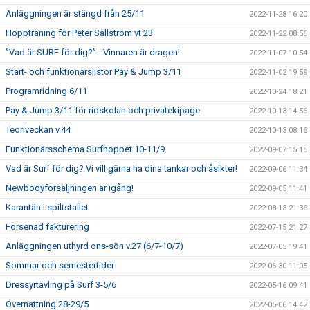
Anläggningen är stängd från 25/11
2022-11-28 16:20
Hoppträning för Peter Sällström vt 23
2022-11-22 08:56
”Vad är SURF för dig?” - Vinnaren är dragen!
2022-11-07 10:54
Start- och funktionärslistor Pay & Jump 3/11
2022-11-02 19:59
Programridning 6/11
2022-10-24 18:21
Pay & Jump 3/11 för ridskolan och privatekipage
2022-10-13 14:56
Teoriveckan v.44
2022-10-13 08:16
Funktionärsschema Surfhoppet 10-11/9
2022-09-07 15:15
Vad är Surf för dig? Vi vill gärna ha dina tankar och åsikter!
2022-09-06 11:34
Newbodyförsäljningen är igång!
2022-09-05 11:41
Karantän i spiltstallet
2022-08-13 21:36
Försenad fakturering
2022-07-15 21:27
Anläggningen uthyrd ons-sön v.27 (6/7-10/7)
2022-07-05 19:41
Sommar och semestertider
2022-06-30 11:05
Dressyrtävling på Surf 3-5/6
2022-05-16 09:41
Övernattning 28-29/5
2022-05-06 14:42