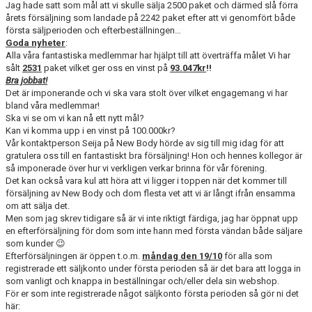
Jag hade satt som mål att vi skulle sälja 2500 paket och därmed slå förra
RIDHUSBOKNINGAR
årets försäljning som landade på 2242 paket efter att vi genomfört både
första säljperioden och efterbeställningen…
Goda nyheter
IDEELLT ARBETE
:
Alla våra fantastiska medlemmar har hjälpt till att överträffa målet Vi har
sålt
2531
paket vilket ger oss en vinst på
93.047kr
!!
PROVISIONSFÖRSÄLJNING
Bra jobbat!
Det är imponerande och vi ska vara stolt över vilket engagemang vi har
FRAMSTEG
bland våra medlemmar!
Ska vi se om vi kan nå ett nytt mål?
Kan vi komma upp i en vinst på 100.000kr?
BOTNIA HÄSTKLINIK
Vår kontaktperson Seija på New Body hörde av sig till mig idag för att
gratulera oss till en fantastiskt bra försäljning! Hon och hennes kollegor är
SURF-FONDEN
så imponerade över hur vi verkligen verkar brinna för vår förening.
Det kan också vara kul att höra att vi ligger i toppen när det kommer till
SURF-HÄNG
försäljning av New Body och dom flesta vet att vi är långt ifrån ensamma
om att sälja det.
Men som jag skrev tidigare så är vi inte riktigt färdiga, jag har öppnat upp
TORSDAGSDRESSYREN
en efterförsäljning för dom som inte hann med första vändan både säljare
som kunder 😉
BOKNINGAR
Efterförsäljningen är öppen t.o.m.
måndag den 19/10
för alla som
registrerade ett säljkonto under första perioden så är det bara att logga in
som vanligt och knappa in beställningar och/eller dela sin webshop.
För er som inte registrerade något säljkonto första perioden så gör ni det
här: