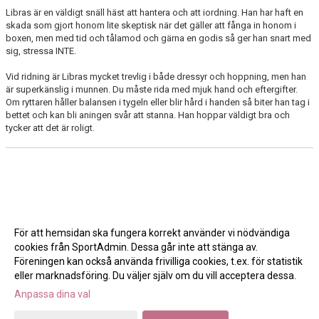
Libras är en väldigt snäll häst att hantera och att iordning. Han har haft en
skada som gjort honom lite skeptisk när det gäller att fånga in honom i
PACIFIC CRUIZER
boxen, men med tid och tålamod och gärna en godis så ger han snart med
sig, stressa INTE.
RISING SUN VR
Vid ridning är Libras mycket trevlig i både dressyr och hoppning, men han
VILDA MATILDA
är superkänslig i munnen. Du måste rida med mjuk hand och eftergifter.
Om ryttaren håller balansen i tygeln eller blir hård i handen så biter han tag i
bettet och kan bli aningen svår att stanna. Han hoppar väldigt bra och
ZUPER ZTEFAN
tycker att det är roligt.
VÅRA PONNYSAR
RIDLÄGER
RIDLÄRARASSTISTENTER
För att hemsidan ska fungera korrekt använder vi nödvändiga
WALL OF FAME
cookies från SportAdmin. Dessa går inte att stänga av.
Föreningen kan också använda frivilliga cookies, t.ex. för statistik
ABONNEMANGSAVTAL
eller marknadsföring. Du väljer själv om du vill acceptera dessa.
Anpassa dina val