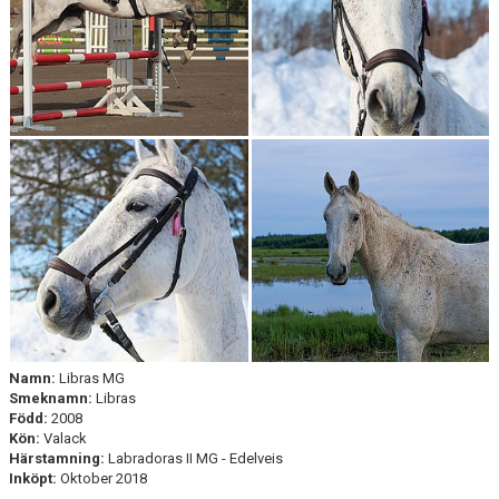
ELIASES ROYALTY
FRANS JÄGER
FREAKY FREYA
HEX
JOEY
KAJSA KAVAT
LADY VIVANT
LIBRAS
Namn:
Libras MG
MILTON KINSKÝ
Smeknamn:
Libras
Född:
2008
Kön:
Valack
MUNSBORO COMET
Härstamning:
Labradoras II MG - Edelveis
Inköpt:
Oktober 2018
MUNSBORO DONNY