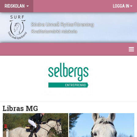
RIDSKOLAN
LOGGA IN
Södra Umeå Ryttarförening
Kvalitetsmärkt ridskola
RIDSKOLAN
KONTAKT
VÅRA HÄSTAR
BILLY SHANE
Libras MG
DALIQUE
DOLMEN DEFAULT OPTION